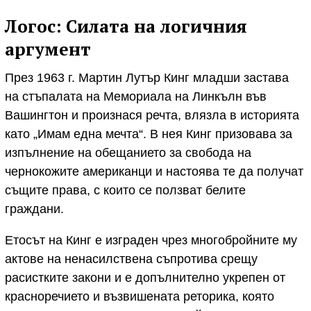
Логос: Силата на логичния
аргумент
През 1963 г. Мартин Лутър Кинг младши застава
на стъпалата на Мемориала на Линкълн във
Вашингтон и произнася речта, влязла в историята
като „Имам една мечта“. В нея Кинг призовава за
изпълнение на обещанието за свобода на
чернокожите американци и настоява те да получат
същите права, с които се ползват белите
граждани.
Етосът на Кинг е изграден чрез многобройните му
актове на ненасилствена съпротива срещу
расистките закони и е допълнително укрепен от
красноречието и възвишената реторика, която