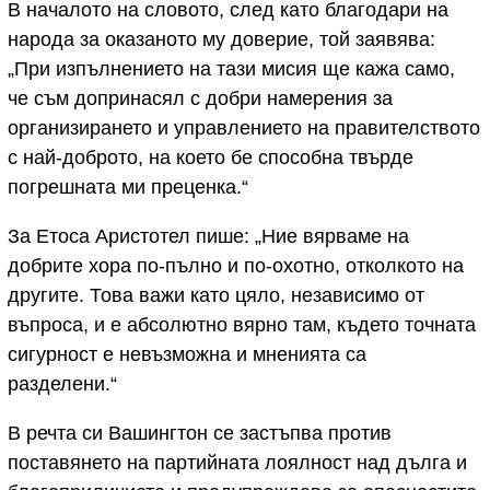
В началото на словото, след като благодари на
народа за оказаното му доверие, той заявява:
„При изпълнението на тази мисия ще кажа само,
че съм допринасял с добри намерения за
организирането и управлението на правителството
с най-доброто, на което бе способна твърде
погрешната ми преценка.“
За Етоса Аристотел пише: „Ние вярваме на
добрите хора по-пълно и по-охотно, отколкото на
другите. Това важи като цяло, независимо от
въпроса, и е абсолютно вярно там, където точната
сигурност е невъзможна и мненията са
разделени.“
В речта си Вашингтон се застъпва против
поставянето на партийната лоялност над дълга и