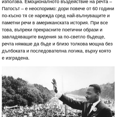
използва. Емоционалното въздействие на речта –
Патосът – е неоспоримо: дори повече от 60 години
по-късно тя се нарежда сред най-вълнуващите и
паметни речи в американската история. При все
това, въпреки прекрасните поетични образи и
завладяващите видения за по-светло бъдеще,
речта нямаше да бъде и близо толкова мощна без
дълбоката и последователна логика, върху която
е изградена.