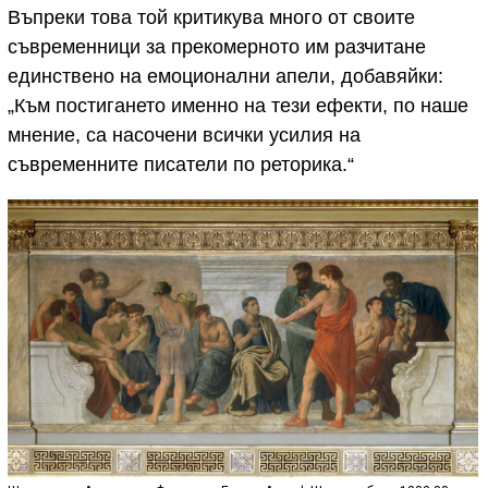
Въпреки това той критикува много от своите
съвременници за прекомерното им разчитане
единствено на емоционални апели, добавяйки:
„Към постигането именно на тези ефекти, по наше
мнение, са насочени всички усилия на
съвременните писатели по реторика.“