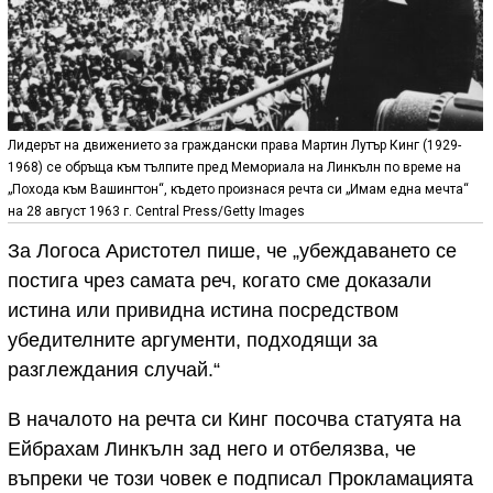
Лидерът на движението за граждански права Мартин Лутър Кинг (1929-
1968) се обръща към тълпите пред Мемориала на Линкълн по време на
„Похода към Вашингтон“, където произнася речта си „Имам една мечта“
на 28 август 1963 г. Central Press/Getty Images
За Логоса Аристотел пише, че „убеждаването се
постига чрез самата реч, когато сме доказали
истина или привидна истина посредством
убедителните аргументи, подходящи за
разглеждания случай.“
В началото на речта си Кинг посочва статуята на
Ейбрахам Линкълн зад него и отбелязва, че
въпреки че този човек е подписал Прокламацията