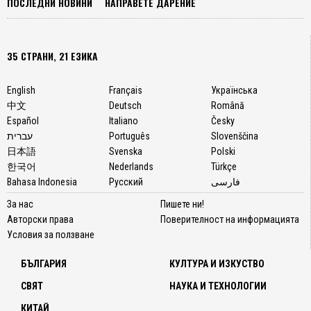
ПОСЛЕДНИ НОВИНИ
НАПРАВЕТЕ ДАРЕНИЕ
35 СТРАНИ, 21 ЕЗИКА
English
Français
Українська
中文
Deutsch
Română
Español
Italiano
Česky
עברית
Português
Slovenščina
日本語
Svenska
Polski
한국어
Nederlands
Türkçe
Bahasa Indonesia
Русский
فارسی
За нас
Пишете ни!
Авторски права
Поверителност на информацията
Условия за ползване
БЪЛГАРИЯ
КУЛТУРА И ИЗКУСТВО
СВЯТ
НАУКА И ТЕХНОЛОГИИ
КИТАЙ