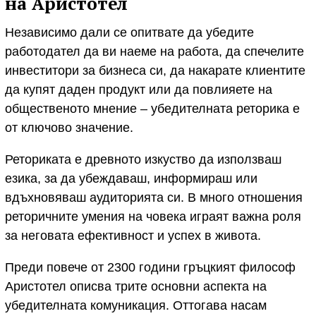
на Аристотел
Независимо дали се опитвате да убедите
работодател да ви наеме на работа, да спечелите
инвеститори за бизнеса си, да накарате клиентите
да купят даден продукт или да повлияете на
общественото мнение – убедителната реторика е
от ключово значение.
Реториката е древното изкуство да използваш
езика, за да убеждаваш, информираш или
вдъхновяваш аудиторията си. В много отношения
реторичните умения на човека играят важна роля
за неговата ефективност и успех в живота.
Преди повече от 2300 години гръцкият философ
Аристотел описва трите основни аспекта на
убедителната комуникация. Оттогава насам