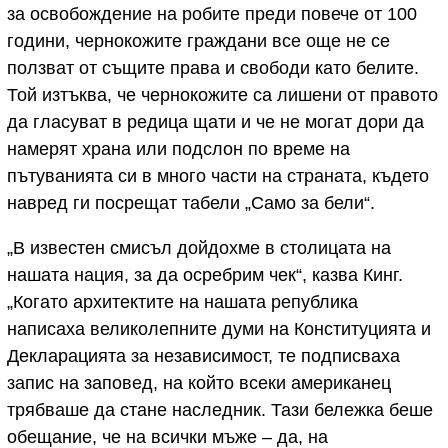
за освобождение на робите преди повече от 100
години, чернокожите граждани все още не се
ползват от същите права и свободи като белите.
Той изтъква, че чернокожите са лишени от правото
да гласуват в редица щати и че не могат дори да
намерят храна или подслон по време на
пътуванията си в много части на страната, където
навред ги посрещат табели „Само за бели“.
„В известен смисъл дойдохме в столицата на
нашата нация, за да осребрим чек“, казва Кинг.
„Когато архитектите на нашата република
написаха великолепните думи на Конституцията и
Декларацията за независимост, те подписваха
запис на заповед, на който всеки американец
трябваше да стане наследник. Тази бележка беше
обещание, че на всички мъже – да, на