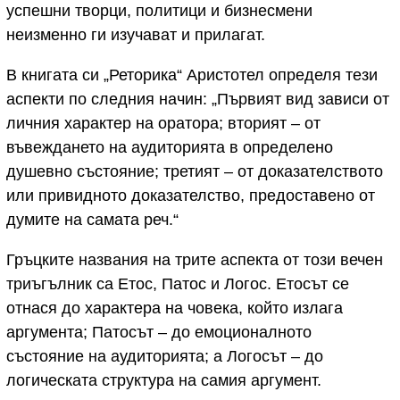
успешни творци, политици и бизнесмени
неизменно ги изучават и прилагат.
В книгата си „Реторика“ Аристотел определя тези
аспекти по следния начин: „Първият вид зависи от
личния характер на оратора; вторият – от
въвеждането на аудиторията в определено
душевно състояние; третият – от доказателството
или привидното доказателство, предоставено от
думите на самата реч.“
Гръцките названия на трите аспекта от този вечен
триъгълник са Етос, Патос и Логос. Етосът се
отнася до характера на човека, който излага
аргумента; Патосът – до емоционалното
състояние на аудиторията; а Логосът – до
логическата структура на самия аргумент.