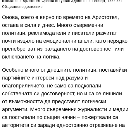
Школата на Аристотел. Фреска от Густав Адолф Шпангенберг, 1883-88 г.
Обществено достояние
Онова, което е вярно по времето на Аристотел,
остава в сила и днес. Много съвременни
политици, рекламодатели и писатели разчитат
почти изцяло на емоционални апели, като нерядко
пренебрегват изграждането на достоверност или
включването на логика.
Особено много от днешните политици, поставяйки
партийните интереси над разума и
благоприличието, не само са подкопали
собствената си достоверност, но и са се лишили
от възможността да представят логически
аргументи. Много съвременни журналисти и медии
са постъпили по същия начин – пожертвали са
авторитета си заради едностранно отразяване на