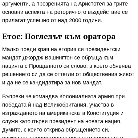
аргументи, а прозренията на Аристотел за трите
основни аспекта на реторичното въздействие се
прилагат успешно от над 2000 години.
Етос: Погледът към оратора
Малко преди края на втория си президентски
мандат Джордж Вашингтон се обръща към
нацията с Прощалното си слово, в което обявява
решението си да се оттегли от обществения живот
и да не се кандидатира за нов мандат.
Въпреки че командва Колониалната армия при
победата ѝ над Великобритания, участва в
изграждането на американската Конституция и
служи като първи президент на новата нация,
думите, с които открива обръщението си,
разкриват едновременно неговото смирение и