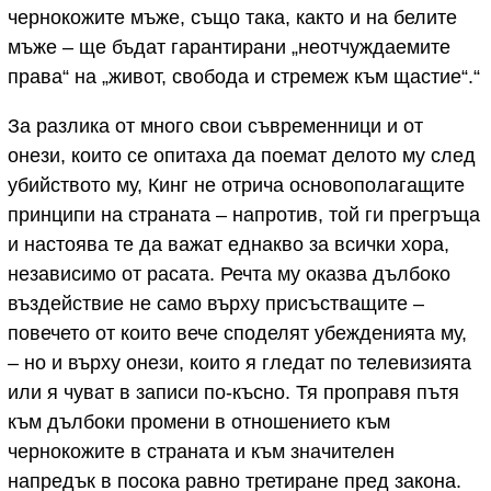
чернокожите мъже, също така, както и на белите
мъже – ще бъдат гарантирани „неотчуждаемите
права“ на „живот, свобода и стремеж към щастие“.“
За разлика от много свои съвременници и от
онези, които се опитаха да поемат делото му след
убийството му, Кинг не отрича основополагащите
принципи на страната – напротив, той ги прегръща
и настоява те да важат еднакво за всички хора,
независимо от расата. Речта му оказва дълбоко
въздействие не само върху присъстващите –
повечето от които вече споделят убежденията му,
– но и върху онези, които я гледат по телевизията
или я чуват в записи по-късно. Тя проправя пътя
към дълбоки промени в отношението към
чернокожите в страната и към значителен
напредък в посока равно третиране пред закона.