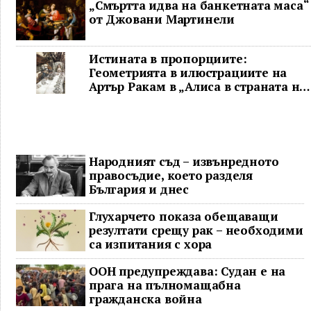
„Смъртта идва на банкетната маса“
от Джовани Мартинели
Истината в пропорциите:
Геометрията в илюстрациите на
Артър Ракам в „Алиса в страната на
чудесата“ и творчеството му
Народният съд – извънредното
правосъдие, което разделя
България и днес
Глухарчето показа обещаващи
резултати срещу рак – необходими
са изпитания с хора
ООН предупреждава: Судан е на
прага на пълномащабна
гражданска война