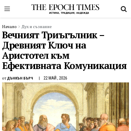
Начало
Дух и съзнание
Вечният Триъгълник –
Древният Ключ на
Аристотел към
Ефективната Комуникация
от
22 МАЙ , 2026
ДЪНКЪН БЪРЧ