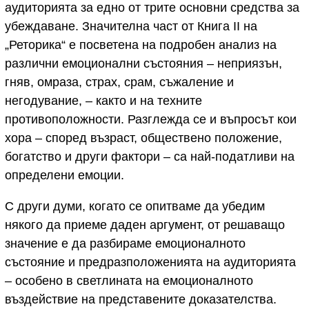
аудиторията за едно от трите основни средства за
убеждаване. Значителна част от Книга II на
„Реторика“ е посветена на подробен анализ на
различни емоционални състояния – неприязън,
гняв, омраза, страх, срам, съжаление и
негодувание, – както и на техните
противоположности. Разглежда се и въпросът кои
хора – според възраст, обществено положение,
богатство и други фактори – са най-податливи на
определени емоции.
С други думи, когато се опитваме да убедим
някого да приеме даден аргумент, от решаващо
значение е да разбираме емоционалното
състояние и предразположенията на аудиторията
– особено в светлината на емоционалното
въздействие на представените доказателства.