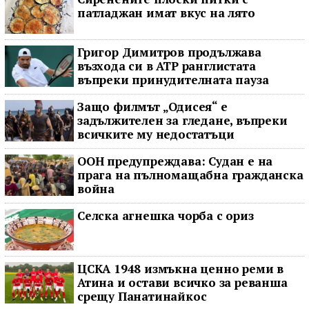
патладжан имат вкус на лято
Григор Димитров продължава
възхода си в ATP ранглистата
въпреки принудителната пауза
Защо филмът „Одисея“ е
задължителен за гледане, въпреки
всичките му недостатъци
ООН предупреждава: Судан е на
прага на пълномащабна гражданска
война
Селска агнешка чорба с ориз
ЦСКА 1948 измъкна ценно реми в
Атина и остави всичко за реванша
срещу Панатинайкос