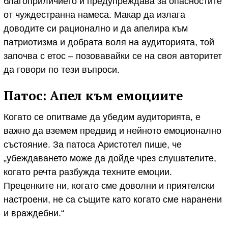
благоприличието и предупреждава за опасностите
от чуждестранна намеса. Макар да излага
доводите си рационално и да апелира към
патриотизма и добрата воля на аудиторията, той
започва с етос – позовавайки се на своя авторитет
да говори по тези въпроси.
Патос: Апел към емоциите
Когато се опитваме да убедим аудиторията, е
важно да вземем предвид и нейното емоционално
състояние. За патоса Аристотел пише, че
„убеждаването може да дойде чрез слушателите,
когато речта разбужда техните емоции.
Преценките ни, когато сме доволни и приятелски
настроени, не са същите като когато сме наранени
и враждебни.“