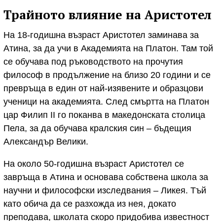
Трайното влияние на Аристотел
На 18-годишна възраст Аристотел заминава за
Атина, за да учи в Академията на Платон. Там той
се обучава под ръководството на прочутия
философ в продължение на близо 20 години и се
превръща в един от най-изявените и образцови
ученици на академията. След смъртта на Платон
цар Филип II го поканва в македонската столица
Пела, за да обучава кралския син – бъдещия
Александър Велики.
На около 50-годишна възраст Аристотел се
завръща в Атина и основава собствена школа за
научни и философски изследвания – Ликея. Тъй
като обича да се разхожда из нея, докато
преподава, школата скоро придобива известност