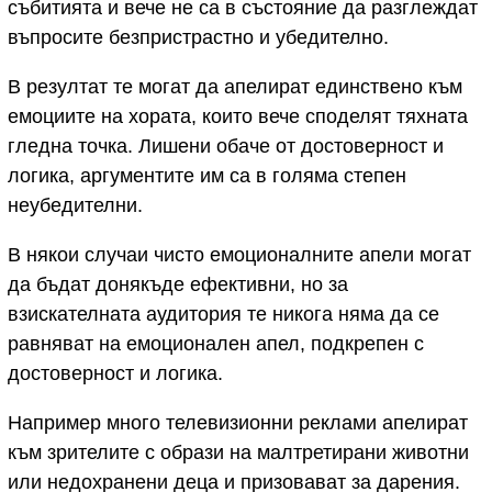
събитията и вече не са в състояние да разглеждат
въпросите безпристрастно и убедително.
В резултат те могат да апелират единствено към
емоциите на хората, които вече споделят тяхната
гледна точка. Лишени обаче от достоверност и
логика, аргументите им са в голяма степен
неубедителни.
В някои случаи чисто емоционалните апели могат
да бъдат донякъде ефективни, но за
взискателната аудитория те никога няма да се
равняват на емоционален апел, подкрепен с
достоверност и логика.
Например много телевизионни реклами апелират
към зрителите с образи на малтретирани животни
или недохранени деца и призовават за дарения.