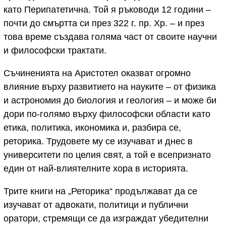
като Перипатетична. Той я ръководи 12 години –
почти до смъртта си през 322 г. пр. Хр. – и през
това време създава голяма част от своите научни
и философски трактати.
Съчиненията на Аристотел оказват огромно
влияние върху развитието на науките – от физика
и астрономия до биология и геология – и може би
дори по-голямо върху философски области като
етика, политика, икономика и, разбира се,
реторика. Трудовете му се изучават и днес в
университети по целия свят, а той е всепризнато
един от най-влиятелните хора в историята.
Трите книги на „Реторика“ продължават да се
изучават от адвокати, политици и публични
оратори, стремящи се да изграждат убедителни