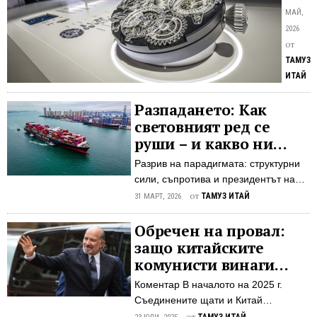
преди
МАЙ,
умени
2026
в
от
елите
ТАМУЗ
лукс
ИТАЙ
- и
защо
Разпадането: Как
те
световният ред се
може
руши – и какво ни
би
очаква след това
Разрив на парадигмата: структурни
ще
сили, съпротива и президентът на
спасят
САЩ като катализатор на зараждащ
от
ТАМУЗ ИТАЙ
цивил
31 МАРТ, 2026
се свят от суверенни държави Да
Комен
наблюдаваш сегашното разпадане
Обречен на провал:
В
на „глобализацията с китайски
защо китайските
нашия
характеристики" означава да ставаш
свръх
комунисти винаги
свидетел на края на десетилетен
съвре
нарушават договорите
Коментар В началото на 2025 г.
експеримент. Съзнателно или по
свят
си и защо този път
Съединените щати и Китай
инстинкт, администрацията на Тръмп
се
няма да е по-различно
подписаха това, което беше
от