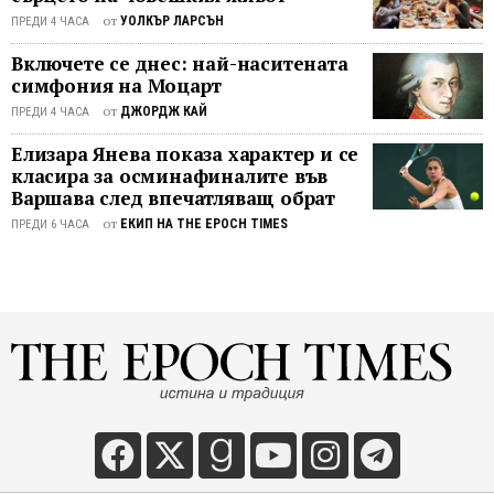
На пръв поглед скрит модел ККП е
от
УОЛКЪР ЛАРСЪН
на
ПРЕДИ 4 ЧАСА
развила ...
обувки
Включете се днес: най-наситената
язден
симфония на Моцарт
на
от
ДЖОРДЖ КАЙ
ПРЕДИ 4 ЧАСА
коне
като
Елизара Янева показа характер и се
трансп
класира за осминафиналите във
отгле
Варшава след впечатляващ обрат
на
от
ЕКИП НА THE EPOCH TIMES
ПРЕДИ 6 ЧАСА
храна
без
синтет
химик
- до
голям
степен
изчезн
от
масов
ежедн