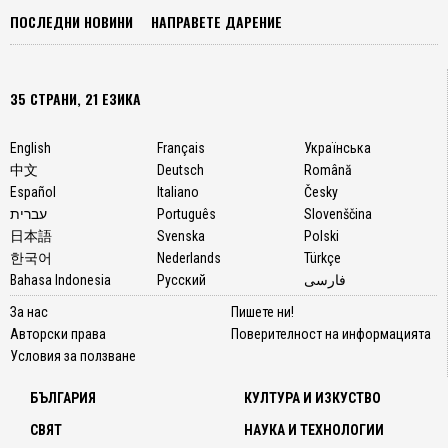
Въпре
ПОСЛЕДНИ НОВИНИ
НАПРАВЕТЕ ДАРЕНИЕ
това
тези
тради
35 СТРАНИ, 21 ЕЗИКА
не са
умрел
Те са
English
Français
Українська
издигн
中文
Deutsch
Română
усъвъ
Español
Italiano
Česky
и
עברית
Português
Slovenščina
съхра
日本語
Svenska
Polski
като
한국어
Nederlands
Türkçe
стилиз
Bahasa Indonesia
Русский
فارسی
лукс
За нас
Пишете ни!
за
Авторски права
Поверителност на информацията
висши
Условия за ползване
слоев
на
БЪЛГАРИЯ
КУЛТУРА И ИЗКУСТВО
общест
СВЯТ
НАУКА И ТЕХНОЛОГИИ
Модер