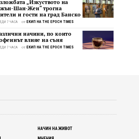
зложбата „Изкуството на
жън-Шан-Жен“ трогна
ители и гости на град Банско
от
ЕКИП НА THE EPOCH TIMES
ЕДИ 7 ЧАСА
азлични начини, по които
офеинът влияе на съня
от
ЕКИП НА THE EPOCH TIMES
ЕДИ 7 ЧАСА
О
НАЧИН НА ЖИВОТ
И
МНЕНИЯ