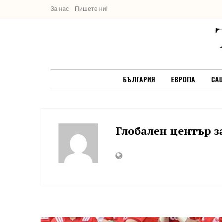
За нас
Пишете ни!
БЪЛГАРИЯ
ЕВРОПА
СА
Глобален център з