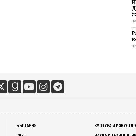
И
Д
ж
ПР
Р
к
ПР
БЪЛГАРИЯ
КУЛТУРА И ИЗКУСТВ
СВЯТ
НАУКА И ТЕХНОЛОГИ