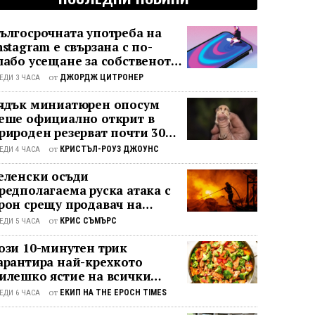
ългосрочната употреба на
nstagram е свързана с по-
лабо усещане за собственото
аз“, показва проучване
от
ДЖОРДЖ ЦИТРОНЕР
ЕДИ 3 ЧАСА
ядък миниатюрен опосум
еше официално открит в
рироден резерват почти 30
одини след последното му
от
КРИСТЪЛ-РОУЗ ДЖОУНС
ЕДИ 4 ЧАСА
аблюдение
еленски осъди
редполагаема руска атака с
рон срещу продавач на
еленчуци
от
КРИС СЪМЪРС
ЕДИ 5 ЧАСА
ози 10-минутен трик
арантира най-крехкото
илешко ястие на всички
ремена
от
ЕКИП НА THE EPOCH TIMES
ЕДИ 6 ЧАСА