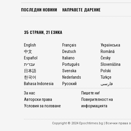
ПОСЛЕДНИ НОВИНИ
НАПРАВЕТЕ ДАРЕНИЕ
35 СТРАНИ, 21 ЕЗИКА
English
Français
Українська
中文
Deutsch
Română
Español
Italiano
Česky
עברית
Português
Slovenščina
日本語
Svenska
Polski
한국어
Nederlands
Türkçe
Bahasa Indonesia
Русский
فارسی
За нас
Пишете ни!
Авторски права
Поверителност на
Условия за ползване
информацията
Copyright © 2024 Epochtimes.bg | Всички прав