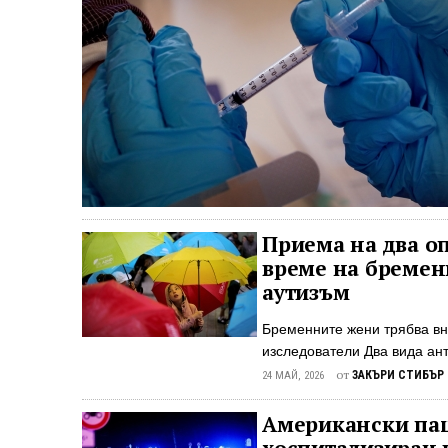
Приема на два о
време на бремен
аутизъм
Бременните жени трябва вн
изследователи Два вида ант
синдром на дефицит на вни
от
ЗАКЪРИ СТИБЪР
24 МАЙ, 2026
изследователи в нов научен
извършиха систематичен пр
Американски паци
2025 г. Изследванията разг
хоспитализиран в