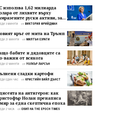
С използва 1,62 милиарда
олара от лихвите върху
амразените руски активи, за
а подкрепи Украйна
от
ВИКТОРИЯ ФРИЙДМАН
ЕДИ 3 МИНУТИ
овият кръг от мита на Тръмп
от
МИЛТЪН ЕЗРАТИ
ЕДИ 21 МИНУТИ
ащо бабите и дядовците са
о-важни от всякога
от
УОЛКЪР ЛАРСЪН
ЕДИ 57 МИНУТИ
ълнени сладки картофи
от
КРИСТИЙН БИЙЛ ДЪНСТ
ЕДИ ЕДИН ЧАС
дисеята на антигероя: как
ристофър Нолан пренаписа
мир за една скептична епоха
от
ЕКИП НА THE EPOCH TIMES
ЕДИ 2 ЧАСА