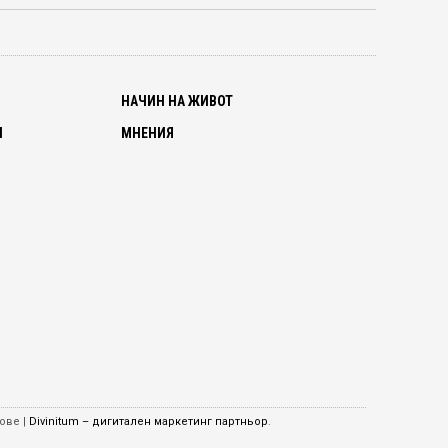
О
НАЧИН НА ЖИВОТ
И
МНЕНИЯ
ове |
Divinitum – дигитален маркетинг партньор
.