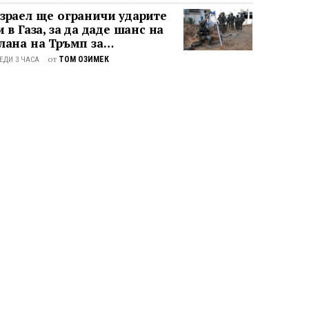
зраел ще ограничи ударите
и в Газа, за да даде шанс на
лана на Тръмп за
азоръжаване на „Хамас“
от
ТОМ ОЗИМЕК
ЕДИ 3 ЧАСА