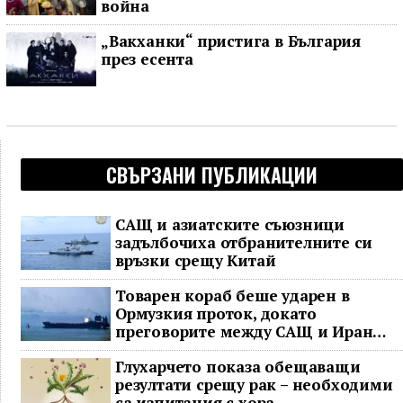
война
„Вакханки“ пристига в България
през есента
СВЪРЗАНИ ПУБЛИКАЦИИ
САЩ и азиатските съюзници
задълбочиха отбранителните си
връзки срещу Китай
Товарен кораб беше ударен в
Ормузкия проток, докато
преговорите между САЩ и Иран
останаха в безизходица
Глухарчето показа обещаващи
резултати срещу рак – необходими
са изпитания с хора