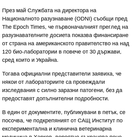
През май Службата на директора на
Националното разузнаване (ODNI) съобщи пред
The Epoch Times, че първоначалният преглед на
разузнавателните досиета показва финансиране
от страна на американското правителство на над
120 био-лаборатории в повече от 30 държави,
сред които и Украйна.
Тогава официални представители заявиха, че
някои от лабораториите са провеждали
изследвания с силно заразни патогени, без да
предоставят допълнителни подробности.
В един от документите, публикувани в петък, се
посочва, че подкрепяният от САЩ Институт по
експериментална и клинична ветеринарна