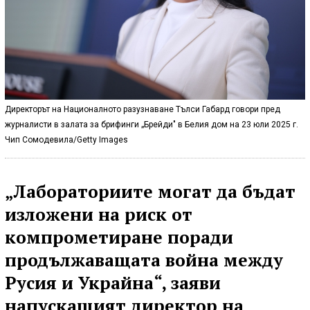
Директорът на Националното разузнаване Тълси Габард говори пред
журналисти в залата за брифинги „Брейди" в Белия дом на 23 юли 2025 г.
Чип Сомодевила/Getty Images
„Лабораториите могат да бъдат
изложени на риск от
компрометиране поради
продължаващата война между
Русия и Украйна“, заяви
напускащият директор на