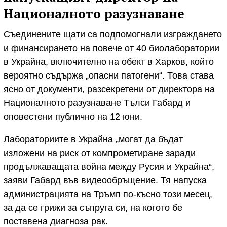
Националното разузнаване
Съединените щати са подпомогнали изграждането
и финансирането на повече от 40 биолаборатории
в Украйна, включително на обект в Харков, който
вероятно съдържа „опасни патогени“. Това става
ясно от документи, разсекретени от директора на
Националното разузнаване Тълси Габард и
оповестени публично на 12 юни.
Лабораториите в Украйна „могат да бъдат
изложени на риск от компрометиране заради
продължаващата война между Русия и Украйна“,
заяви Габард във видеообръщение. Тя напуска
администрацията на Тръмп по-късно този месец,
за да се грижи за съпруга си, на когото бе
поставена диагноза рак.