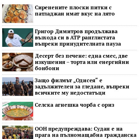
Сиренените плоски питки с
патладжан имат вкус на лято
Григор Димитров продължава
възхода си в ATP ранглистата
въпреки принудителната пауза
Десерт без печене: една смес, две
изкушения – торта или енергийни
бонбони
Защо филмът „Одисея“ е
задължителен за гледане, въпреки
всичките му недостатъци
Селска агнешка чорба с ориз
ООН предупреждава: Судан е на
прага на пълномащабна гражданска