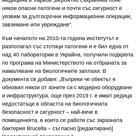
медицина в Харков „вероятно съхранява поне
някои опасни патогени и почти със сигурност е
уязвим за дългосрочни информационни операции,
завземане или увреждане“.
Към началото на 2010-та година институтът е
разполагал със стотици патогени и е бил една от
над 40 лаборатории в Украйна, получили подкрепа
по програма на Министерството на отбраната за
намаляване на биологичните заплахи. В
документа се добавя: „Въпреки че обектът е
обновил някои от зоните си с модерно оборудване
и инфраструктура, още през 2019 г. е имал редица
недостатъци в областта на биологичната
безопасност и сигурност – най-вече в
помещенията, в които се работи със заразната
бактерия Brucella – съгласно [редактирано]