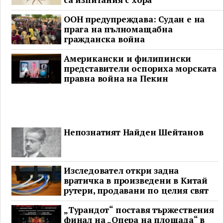
ООН предупреждава: Судан е на
прага на пълномащабна
гражданска война
Американски и филипински
представители оспориха морската
правна война на Пекин
Непознатият Найден Шейтанов
Изследовател откри задна
вратичка в произведени в Китай
рутери, продавани по целия свят
„Турандот“ поставя тържествения
финал на „Опера на площада“ в