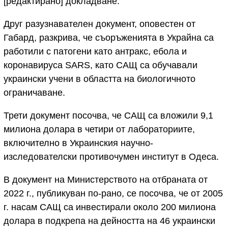
[редактирано] докладване.“
Друг разузнавателен документ, оповестен от
Габард, разкрива, че съоръженията в Украйна са
работили с патогени като антракс, ебола и
коронавируса SARS, като САЩ са обучавали
украински учени в областта на биологичното
ограничаване.
Трети документ посочва, че САЩ са вложили 9,1
милиона долара в четири от лабораториите,
включително в Украинския научно-
изследователски противочумен институт в Одеса.
В документ на Министерството на отбраната от
2022 г., публикуван по-рано, се посочва, че от 2005
г. насам САЩ са инвестирали около 200 милиона
долара в подкрепа на дейността на 46 украински