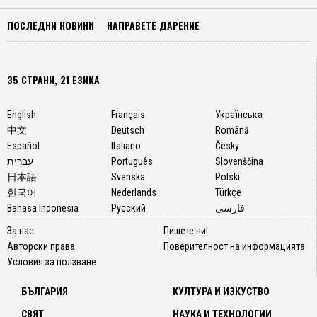
ПОСЛЕДНИ НОВИНИ
НАПРАВЕТЕ ДАРЕНИЕ
35 СТРАНИ, 21 ЕЗИКА
English
Français
Українська
中文
Deutsch
Română
Español
Italiano
Česky
עברית
Português
Slovenščina
日本語
Svenska
Polski
한국어
Nederlands
Türkçe
Bahasa Indonesia
Русский
فارسی
За нас
Пишете ни!
Авторски права
Поверителност на информацията
Условия за ползване
БЪЛГАРИЯ
КУЛТУРА И ИЗКУСТВО
СВЯТ
НАУКА И ТЕХНОЛОГИИ