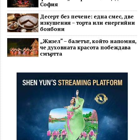
София
Десерт без печене: една смес, две
изкушения – торта или енергийни
бонбони
„Жизел“ – балетът, който напомня,
че духовната красота побеждава
смъртта