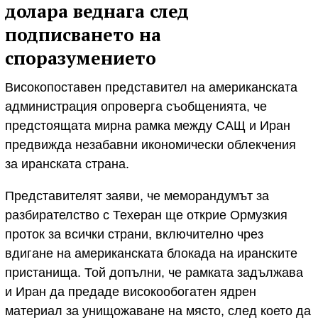
долара веднага след
подписването на
споразумението
Високопоставен представител на американската
администрация опровергa съобщенията, че
предстоящата мирна рамка между САЩ и Иран
предвижда незабавни икономически облекчения
за иранската страна.
Представителят заяви, че меморандумът за
разбирателство с Техеран ще открие Ормузкия
проток за всички страни, включително чрез
вдигане на американската блокада на иранските
пристанища. Той допълни, че рамката задължава
и Иран да предаде високообогатен ядрен
материал за унищожаване на място, след което да