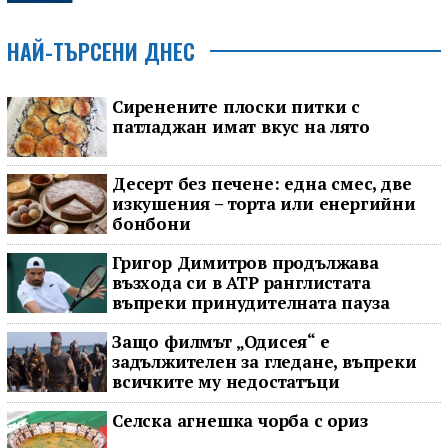
НАЙ-ТЪРСЕНИ ДНЕС
Сиренените плоски питки с
патладжан имат вкус на лято
Десерт без печене: една смес, две
изкушения – торта или енергийни
бонбони
Григор Димитров продължава
възхода си в ATP ранглистата
въпреки принудителната пауза
Защо филмът „Одисея“ е
задължителен за гледане, въпреки
всичките му недостатъци
Селска агнешка чорба с ориз