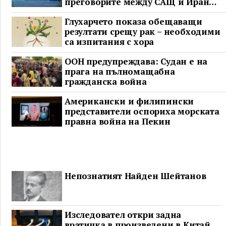
преговорите между САЩ и Иран
останаха в безизходица
Глухарчето показа обещаващи
резултати срещу рак – необходими
са изпитания с хора
ООН предупреждава: Судан е на
прага на пълномащабна
гражданска война
Американски и филипински
представители оспориха морската
правна война на Пекин
Непознатият Найден Шейтанов
Изследовател откри задна
вратичка в произведени в Китай