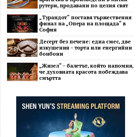
рутери, продавани по целия свят
„Турандот“ поставя тържествения
финал на „Опера на площада“ в
София
Десерт без печене: една смес, две
изкушения – торта или енергийни
бонбони
„Жизел“ – балетът, който напомня,
че духовната красота побеждава
смъртта