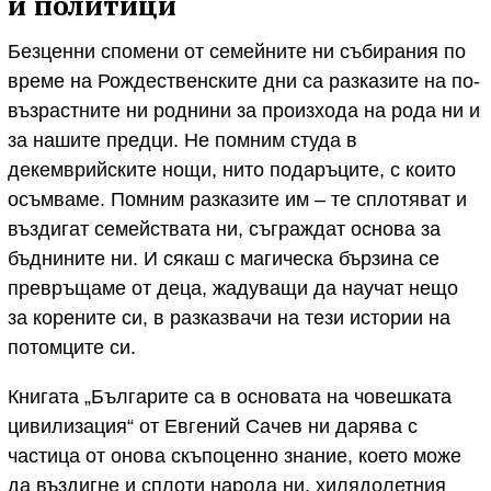
и политици
Безценни спомени от семейните ни събирания по
време на Рождественските дни са разказите на по-
възрастните ни роднини за произхода на рода ни и
за нашите предци. Не помним студа в
декемврийските нощи, нито подаръците, с които
осъмваме. Помним разказите им – те сплотяват и
въздигат семействата ни, съграждат основа за
бъднините ни. И сякаш с магическа бързина се
превръщаме от деца, жадуващи да научат нещо
за корените си, в разказвачи на тези истории на
потомците си.
Книгата „Българите са в основата на човешката
цивилизация“ от Евгений Сачев ни дарява с
частица от онова скъпоценно знание, което може
да въздигне и сплоти народа ни, хилядолетния