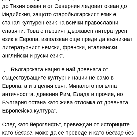
до Тихия океан и от Северния ледовит океан до
Индийския, защото старобългарският език е
станал културен език на всички православни
славяни. Това е първият държавен литературен
език в Европа, използван още преди да възникнат
литературният немски, френски, италиански,
английски и руски език“.
,,…Българската нация е най-древната от
съществуващите културни нации не само в
Европа, а и в целия свят. Миналото погълна
античността, древния Рим, Елада и прочие, но
България остана като жива отломка от древната
Европейска култура“.
След като йероглифът, превеждан от историците
като
беласг
, може да се преведе и като
белгар
без