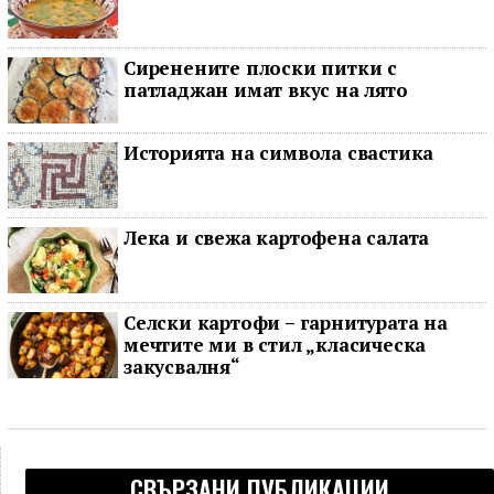
Сиренените плоски питки с
патладжан имат вкус на лято
Историята на символа свастика
Лека и свежа картофена салата
Селски картофи – гарнитурата на
мечтите ми в стил „класическа
закусвалня“
СВЪРЗАНИ ПУБЛИКАЦИИ