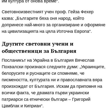
им култура от онова време“.
Световноизвестният учен проф. Гейза Фехер
казва: „Българите бяха оня народ, който
допринесе най-много за организиране и оформяне
на цивилизацията на цяла Източна Европа“.
Другите световни учени и
общественици за България
Посланикът на Украйна в България Вячеслав
Похвалски произнася следните думи: „Украинците,
белорусите и руснаците си спомняме, че
писмеността, културата ни и православната вяра
произхождат от България. Искам да припомня на
всички факта, че двамата първи украински
патриарси са етнически българи – Григорий
Цамблак и Киприан“.