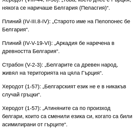
някога се наричаше Белгария (Пеласгия)“.
Плиний (IV-III.8-IV): „Старото име на Пелопонес бе
Белгария“.
Плиний (IV-V-19-VI): „Аркадия бе наречена в
древността Белгария“.
Страбон (V-2-3): „Белгарите са древен народ,
живял на територията на цяла Гърция“.
Херодот (1-57): „Белгарският език не е в никакъв
случай гръцки“.
Херодот (1-57): „Атиняните са по произход
белгари, които са сменили езика си, когато са били
асимилирани от гърците“.