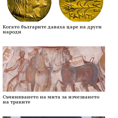
Когато българите даваха царе на други
народи
Съчиняването на мита за изчезването
на траките