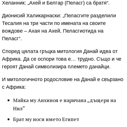
Хеланник: „Ахей и Белгар (Пеласг) са братя“.
Дионисий Халикарнаски: „Пеласгите разделили
Тесалия на три части по имената на своите
вождове – Ахая на Ахей, Пеласгиотида на
Пеласг“.
Според цялата гръцка митология Данай идва от
Африка. Да се оспори това е… трудно. Също и че
героят Данай символизира племето данайци.
И митологичното родословие на Данай е свързано
с Африка:
Майка му Анхиноя е наричана „дъщеря на
Нил“
Брат му носи името Египет