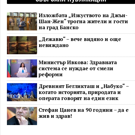
Изложбата „Изкуството на Джън-
Шан-Жен“ трогна жители и гости
на град Банско
„Дежавю“ – вече видяно и още
невиждано
Министър Ивкова: Здравната
система се нуждае от смели
реформи
Древният Бегликташ и „Набуко“ –
когато историята, природата и
операта говорят на един език
Стефан Цанев на 90 години – да е
жив и здрав!