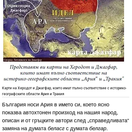
Карти на Херодот и Джагфар, които имат пълно съответствие с историко-
географските области Ария и Тракия
България носи Ария в името си, което ясно
показва автохтонен произход на нашия народ,
описан и от гръцките автори след „справедливата“
замяна на думата
беласг
с думата
белгар
.