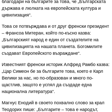
благодари на българите за това, че „Българската
държава е люлката на европейската култура и
цивилизация“.
Това се потвърждава и от друг френски президент
– Франсоа Митеран, който по-късно казва:
„Българският народ е един от създателите на
цивилизацията на нашата планета. Богомилите
създават Европейското възраждане“.
Известният френски историк Алфред Рамбо казва:
„Цар Симеон бе за българите това, което е Карл
Велики за нас, но по-образован и много по-
щастлив, защото е успял да създаде една
национална литература“.
Магнус Енодий в своето похвално слово за крал
Теодорих пише: „Българите – това е народът,