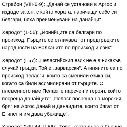
Страбон (VIII-6-9): „Данай се установи в Аргос и
издаде закон, с който хората, наричащи себе си
белгари, бяха преименувани на данайци“.
Херодот (1-56): „Йонийците са белгари по
произход. Гърците се отличават от предгръцките
народности на Балканите по произход и език“.
Херодот (I-57): „Пеласгийския език не е в никакъв
случай гръцки. Той е „варварски“. Атиняните са по
произход пеласги, които са сменили езика си,
когато са били асимилирани от гърците. С
племенното име Пеласг е наречен и героят, който
посреща данайците: „Пеласг посреща на морския
бряг на Аргос Данай и Данаидите, които бягат от
Египет и им дава убежище“.
Херодот (VIII-44, II-56): „Това, което днес е Гърция,