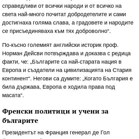
справедливи от всички народи и от всичко на
света най-много почитат добродетелите и сами
достигнаха голяма слава, а градовете и народите
се присъединяваха към тях доброволно“.
По-късно големият английски историк проф.
Норман Дейсви потвърждава и доказва с редица
факти, че: „Българите са най-старата нация в
Европа и създатели на цивилизацията на Стария
континент“. Негови са думите: „Когато България е
била държава, Европа е ходила права под
масата“.
Френски политици и учени за
българите
Президентът на Франция генерал де Гол