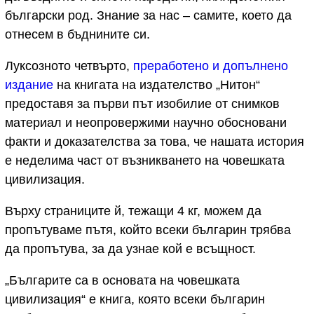
български род. Знание за нас – самите, което да
отнесем в бъднините си.
Луксозното четвърто,
преработено и допълнено
издание
на книгата на издателство „Нитон“
предоставя за първи път изобилие от снимков
материал и неопровержими научно обосновани
факти и доказателства за това, че нашата история
е неделима част от възникването на човешката
цивилизация.
Върху страниците й, тежащи 4 кг, можем да
пропътуваме пътя, който всеки българин трябва
да пропътува, за да узнае кой е всъщност.
„Българите са в основата на човешката
цивилизация“ е книга, която всеки българин