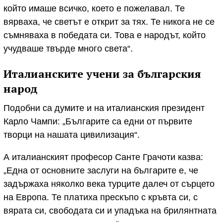
който имаше всичко, което е пожелавал. Те
вярваха, че светът е открит за тях. Те никога не се
съмняваха в победата си. Това е народът, който
учудваше твърде много света“.
Италианските учени за българския
народ
Подобни са думите и на италианския президент
Карло Чампи: „Българите са едни от първите
творци на нашата цивилизация“.
А италианският професор Санте Грачоти казва:
„Една от основните заслуги на българите е, че
задържаха няколко века турците далеч от сърцето
на Европа. Те платиха прескъпо с кръвта си, с
вярата си, свободата си и упадъка на брилянтната