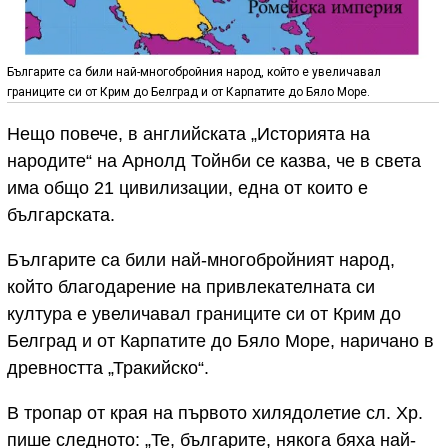
Българите са били най-многобройния народ, който е увеличавал
границите си от Крим до Белград и от Карпатите до Бяло Море.
Нещо повече, в английската „Историята на
народите“ на Арнолд Тойнби се казва, че в света
има общо 21 цивилизации, една от които е
българската.
Българите са били най-многобройният народ,
който благодарение на привлекателната си
култура е увеличавал границите си от Крим до
Белград и от Карпатите до Бяло Море, наричано в
древността „Тракийско“.
В тропар от края на първото хилядолетие сл. Хр.
пише следното: „Te, българите, някога бяха най-