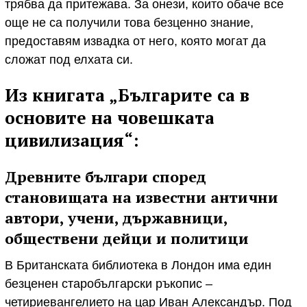
трябва да притежава. За онези, които обаче все
още не са получили това безценно знание,
предоставям извадка от него, която могат да
сложат под елхата си.
Из книгата „Българите са в
основите на човешката
цивилизация“:
Древните българи според
становищата на известни антични
автори, учени, държавници,
обществени дейци и политици
В Британската библиотека в Лондон има един
безценен старобългарски ръкопис –
четириевангелието на цар Иван Александър. Под