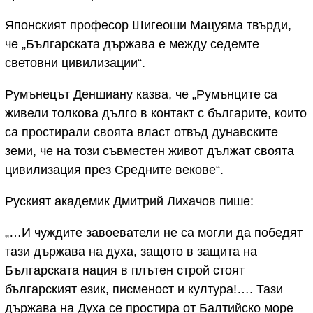
Японският професор Шигеоши Мацуяма твърди,
че „Българската държава е между седемте
световни цивилизации“.
Румънецът Деншиану казва, че „Румънците са
живели толкова дълго в контакт с българите, които
са простирали своята власт отвъд дунавските
земи, че на този съвместен живот дължат своята
цивилизация през Средните векове“.
Руският академик Дмитрий Лихачов пише:
„…И чуждите завоеватели не са могли да победят
тази държава на духа, защото в защита на
Българската нация в плътен строй стоят
българският език, писменост и култура!…. Тази
държава на Духа се простира от Балтийско море