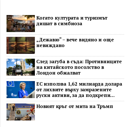
Когато културата и туризмът
дишат в симбиоза
„Дежавю“ – вече видяно и още
невиждано
След загуба в съда: Противниците
на китайското посолство в
Лондон обжалват
ЕС използва 1,62 милиарда долара
от лихвите върху замразените
руски активи, за да подкрепи
Украйна
Новият кръг от мита на Тръмп