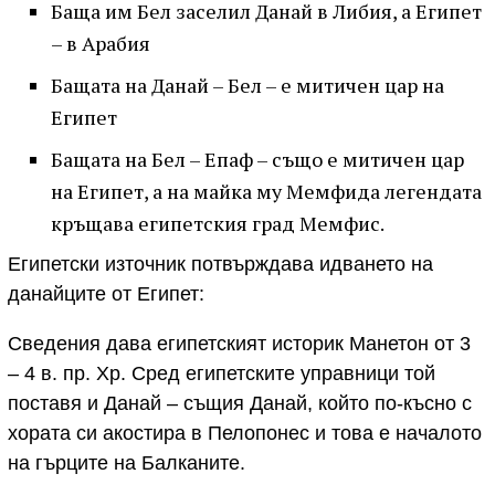
Баща им Бел заселил Данай в Либия, а Египет
– в Арабия
Бащата на Данай – Бел – е митичен цар на
Египет
Бащата на Бел – Епаф – също е митичен цар
на Египет, а на майка му Мемфида легендата
кръщава египетския град Мемфис.
Египетски източник потвърждава идването на
данайците от Египет:
Сведения дава египетският историк Манетон от 3
– 4 в. пр. Хр. Сред египетските управници той
поставя и Данай – същия Данай, който по-късно с
хората си акостира в Пелопонес и това е началото
на гърците на Балканите.