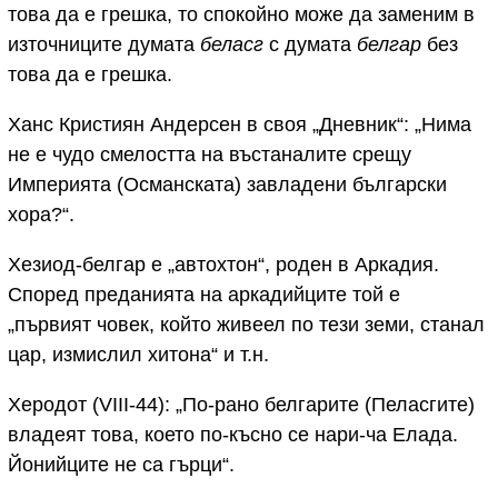
това да е грешка, то спокойно може да заменим в
източниците думата
беласг
с думата
белгар
без
това да е грешка.
Ханс Кристиян Андерсен в своя „Дневник“: „Нима
не е чудо смелостта на въстаналите срещу
Империята (Османската) завладени български
хора?“.
Хезиод-белгар е „автохтон“, роден в Аркадия.
Според преданията на аркадийците той е
„първият човек, който живеел по тези земи, станал
цар, измислил хитона“ и т.н.
Херодот (VIII-44): „По-рано белгарите (Пеласгите)
владеят това, което по-късно се нари-ча Елада.
Йонийците не са гърци“.