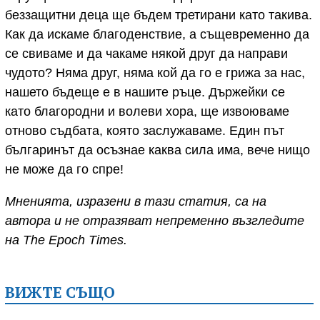
беззащитни деца ще бъдем третирани като такива.
Как да искаме благоденствие, а същевременно да
се свиваме и да чакаме някой друг да направи
чудото? Няма друг, няма кой да го е грижа за нас,
нашето бъдеще е в нашите ръце. Държейки се
като благородни и волеви хора, ще извоюваме
отново съдбата, която заслужаваме. Един път
българинът да осъзнае каква сила има, вече нищо
не може да го спре!
Мненията, изразени в тази статия, са на
автора и не отразяват непременно възгледите
на The Epoch Times.
ВИЖТЕ СЪЩО