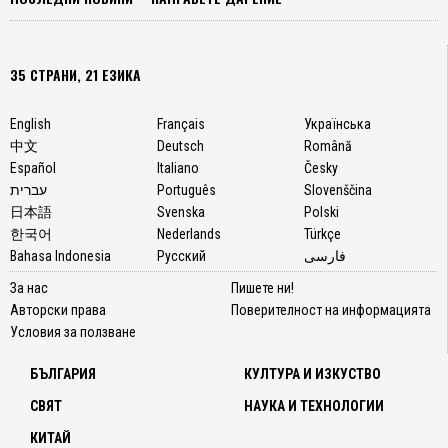
35 СТРАНИ, 21 ЕЗИКА
English
Français
Українська
中文
Deutsch
Română
Español
Italiano
Česky
עברית
Português
Slovenščina
日本語
Svenska
Polski
한국어
Nederlands
Türkçe
Bahasa Indonesia
Русский
فارسی
За нас
Пишете ни!
Авторски права
Поверителност на информацията
Условия за ползване
БЪЛГАРИЯ
КУЛТУРА И ИЗКУСТВО
СВЯТ
НАУКА И ТЕХНОЛОГИИ
КИТАЙ