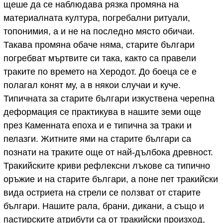
щеше да се наблюдава рязка промяна на
материалната култура, погребални ритуали,
топонимия, а и не на последно място обичаи.
Такава промяна обаче няма, старите българи
погребват мъртвите си така, както са правели
траките по времето на Херодот. До боеца се е
полагал конят му, а в някои случаи и куче.
Типичната за старите българи изкуствена черепна
деформация се практикува в нашите земи още
през Каменната епоха и е типична за траки и
пелазги. Житните ями на старите българи са
познати на траките още от най-дълбока древност.
Тракийските криви рефлексни лъкове са типично
оръжие и на старите българи, а поне пет тракийски
вида остриета на стрели се ползват от старите
българи. Нашите рала, брани, дикани, а също и
пастирските атрибути са от тракийски произход,