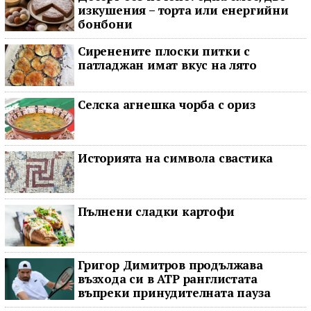
изкушения – торта или енергийни
бонбони
Сиренените плоски питки с
патладжан имат вкус на лято
Селска агнешка чорба с ориз
Историята на символа свастика
Пълнени сладки картофи
Григор Димитров продължава
възхода си в ATP ранглистата
въпреки принудителната пауза