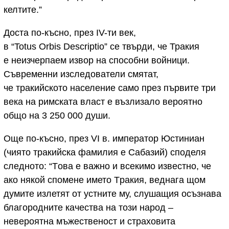
келтите.”
Доста по-късно, през IV-ти век,
в “Totus Orbis Descriptio” се твърди, че Тракия
е неизчерпаем извор на способни войници.
Съвременни изследователи смятат,
че тракийското население само през първите три
века на римската власт е възлизало вероятно
общо на 3 250 000 души.
Още по-късно, през VI в. император Юстиниан
(чиято тракийска фамилия е Сабазий) споделя
следното: “Tова е важно и всекимо известно, че
ако някой спомене името Tракия, веднага щом
думите излетят от устните му, слушащия осъзнава
благородните качества на този народ –
невероятна мъжественост и страховита