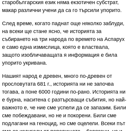
старобългарския език няма екзотичен субстрат,
макар различни учени да са го търсили упорито.
След време, когато паднат още няколко заблуди,
на всеки ще стане ясно, че историята за
събирането на три народа по времето на Аспарух
е само една измислица, която е властвала,
защото изобличаващата я информация е била
упорито укривана.
Нашият народ е древен, много по-древен от
прословутата 681 г., историята ни не започва
тогава, а поне 6000 години по-рано. Историята ни
е бурна, наситена с разтърсващи събития, но най-
важното е, че ние сме успели да се запазим. Били
сме побеждавани, но не и покорени. Били сме
подлагани на геноцид, но сме оцелели. Всеки път