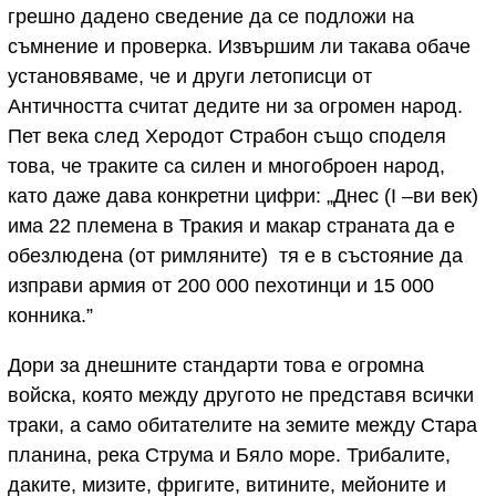
грешно дадено сведение да се подложи на
съмнение и проверка. Извършим ли такава обаче
установяваме, че и други летописци от
Античността считат дедите ни за огромен народ.
Пет века след Херодот Страбон също споделя
това, че траките са силен и многоброен народ,
като даже дава конкретни цифри: „Днес (I –ви век)
има 22 племена в Тракия и макар страната да е
обезлюдена (от римляните) тя е в състояние да
изправи армия от 200 000 пехотинци и 15 000
конника.”
Дори за днешните стандарти това е огромна
войска, която между другото не представя всички
траки, а само обитателите на земите между Стара
планина, река Струма и Бяло море. Трибалите,
даките, мизите, фригите, витините, мейоните и