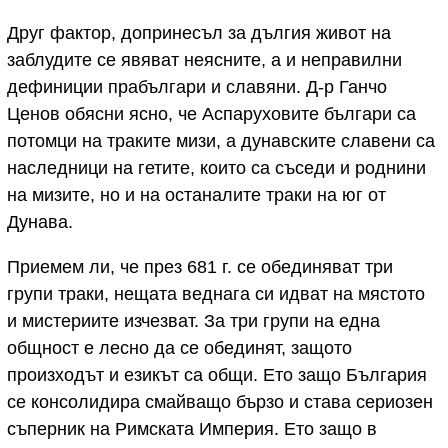
Друг фактор, допринесъл за дългия живот на
заблудите се явяват неясните, а и неправилни
дефиниции прабългари и славяни. Д-р Ганчо
Ценов обясни ясно, че Аспаруховите българи са
потомци на траките мизи, а дунавските славени са
наследници на гетите, които са съседи и роднини
на мизите, но и на останалите траки на юг от
Дунава.
Приемем ли, че през 681 г. се обединяват три
групи траки, нещата веднага си идват на мястото
и мистериите изчезват. За три групи на една
общност е лесно да се обединят, защото
произходът и езикът са общи. Ето защо България
се консолидира смайващо бързо и става сериозен
съперник на Римската Империя. Ето защо в