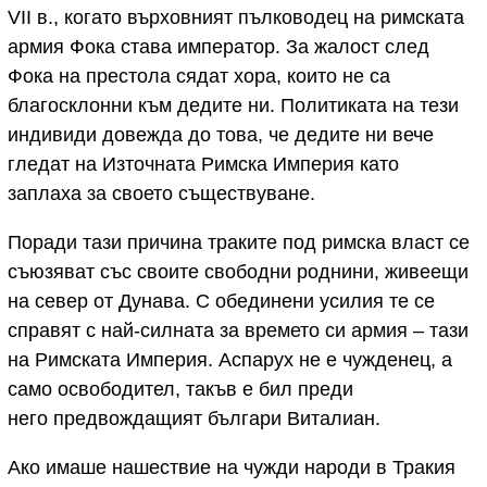
VII в., когато върховният пълководец на римската
армия Фока става император. За жалост след
Фока на престола сядат хора, които не са
благосклонни към дедите ни. Политиката на тези
индивиди довежда до това, че дедите ни вече
гледат на Източната Римска Империя като
заплаха за своето съществуване.
Поради тази причина траките под римска власт се
съюзяват със своите свободни роднини, живеещи
на север от Дунава. С обединени усилия те се
справят с най-силната за времето си армия – тази
на Римската Империя. Аспарух не е чужденец, а
само освободител, такъв е бил преди
него предвождащият българи Виталиaн.
Ако имаше нашествие на чужди народи в Тракия