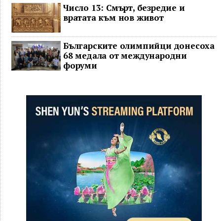
Число 13: Смърт, безредие и
вратата към нов живот
Българските олимпийци донесоха
68 медала от международни
форуми