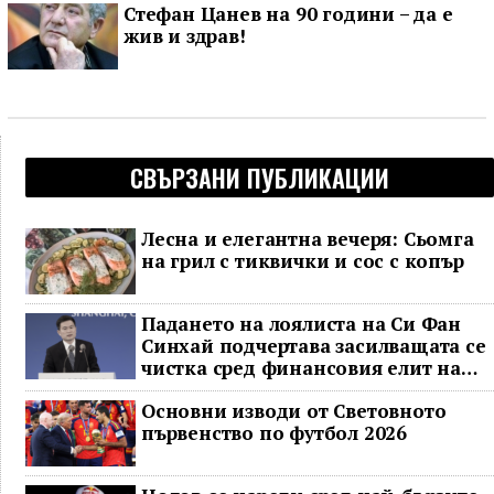
Стефан Цанев на 90 години – да е
жив и здрав!
СВЪРЗАНИ ПУБЛИКАЦИИ
Лесна и елегантна вечеря: Сьомга
на грил с тиквички и сос с копър
Падането на лоялиста на Си Фан
Синхай подчертава засилващата се
чистка сред финансовия елит на
Китай
Основни изводи от Световното
първенство по футбол 2026