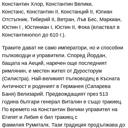
Константин Хлор, Константин Велики,
Констанс, Кoнстантин II, Констанций II, Юлиан
Отстъпник, Тиберий II, Ветран, Лъв Бес, Маркиан,
Юстин I , Юстиниан I, Юстин II, Фока (властвал в
Константинопол до 610 г.).
Траките дават не само императори, но и способни
пълководци и управители. Според Йордан,
бащата на Аеций, наречен още последният
римлянин, е местен жител от Дуросторум
(Силистра). Най-великият пълководец в Късната
Античност е роденият в Германея (Сапарева
Баня) Велизарий. Предвождащият през 513
година българи генерал Виталин е също тракиец.
По времето на Константин Велики управител на
Египет и Либия е бил тракиец с
фамилия Румиталк. Тази традиция продължава до