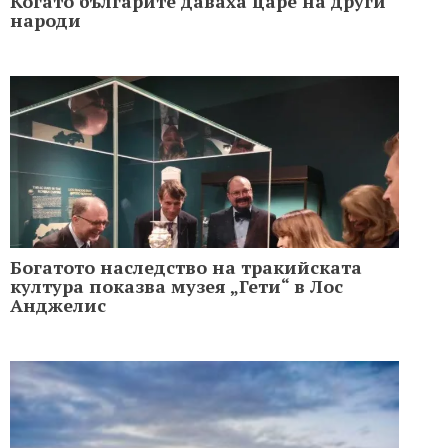
Когато българите даваха царе на други
народи
Богатото наследство на тракийската
култура показва музея „Гети“ в Лос
Анджелис