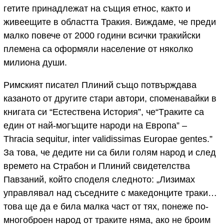
гетите принадлежат на същия етнос, както и
живеещите в областта Тракия. Виждаме, че преди
малко повече от 2000 години всички тракийски
племена са оформяли население от няколко
милиона души.
Римският писател Плиний също потвърждава
кaзаното oт другите стари автори, споменавайки в
книгата си “Естествена История”, че“Tраките са
един от най-могъщите народи на Европа” –
Thracia sequitur, inter validissimas Europae gentes.”
За това, че дедите ни са били голям народ и след
времето на Страбон и Плиний свидетелства
Павзаний, който споделя следното: „Лизимах
управлявал над съседните с македонците траки…
това ще да е била малка част от тях, понеже по-
многоброен народ от траките няма, ако не броим