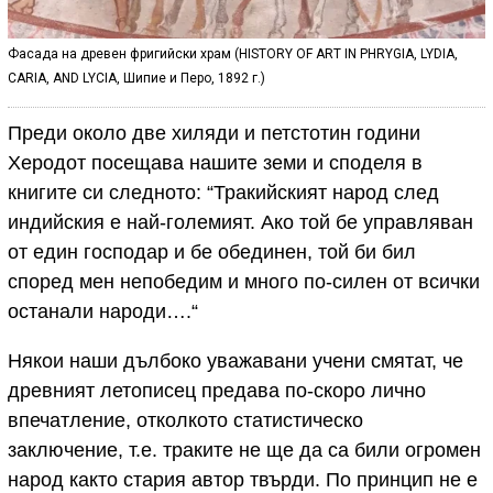
Фасада на древен фригийски храм (HISTORY OF ART IN PHRYGIA, LYDIA,
CARIA, AND LYCIA, Шипие и Перо, 1892 г.)
Преди около две хиляди и петстотин години
Херодот посещава нашите земи и споделя в
книгите си следното: “Тракийският народ след
индийския е най-големият. Ако той бе управляван
от един господар и бе обединен, той би бил
според мен непобедим и много по-силен от всички
останали народи….“
Някои наши дълбоко уважавани учени смятат, че
древният летописец предава по-скоро лично
впечатление, отколкото статистическо
заключение, т.е. траките не ще да са били огромен
народ както стария автор твърди. По принцип не е