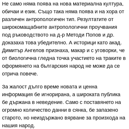
Не само няма поява на нова материална култура,
обичаи и език. Също така няма поява и на хора от
различен антропологичен тип. Резултатите от
широкомащабните антропологични проучвания
под ръководството на д-р Методи Попов и др.
доказаха това убедително. А историци като акад.
Димитър Ангелов признаха, макар и с уговорки, че
от биологична гледна точка участието на траките в
оформянето на българския народ не може да се
отрича повече.
За жалост дълго време новата и ценна
информация бе игнорирана, а широката публика
бе държана в неведение. Само с поставянето на
огромно количество данни в сянка, бе запазено
старото, но неиздържано вярване за произхода на
нашия народ.