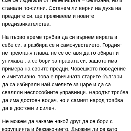
сме се издигали от пепелищата – белязани, но и
станали по-силни. Останем ли верни на духа на
предците си, ще преживеем и новите
предизвикателства.
На първо време трябва да си върнем вярата в
себе си, а разбира се и самочувствието. Гордият
не прекланя глава, не се оставя да го обират и
унижават, а се бори за правата си, защото има
примера на своите предци. Човешкото поведение
е имитативно, това е причината старите българи
да са избирали най-смелите за царе и да са
сваляли неспособните управници. Народът трябва
да има достоен водач, но и самият народ трябва
да е достоен и силен.
Не можем да чакаме някой друг да се бори с
корупцията и беззаконието. Държим ли се като