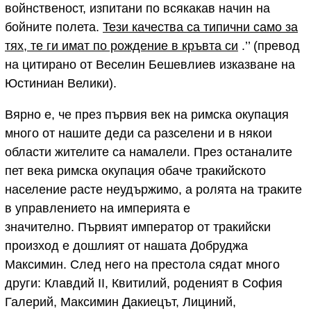
войнственост, изпитани по всякакав начин на
бойните полета.
Teзи качества са типични само за
тях, те ги имат по рождение в кръвта си
.’’ (превод
на цитирано от Веселин Бешевлиев изказване на
Юстиниан Велики).
Вярно е, че през първия век на римска окупация
много от нашите деди са разселени и в някои
области жителите са намалели. През останалите
пет века римска окупация обаче тракийското
население расте неудържимо, а ролята на траките
в управлението на империята е
значително. Първият император от тракийски
произход е дошлият от нашата Добруджа
Максимин. След него на престола сядат много
други: Клавдий II, Квитилий, роденият в София
Галерий, Максимин Дакиецът, Лициний,