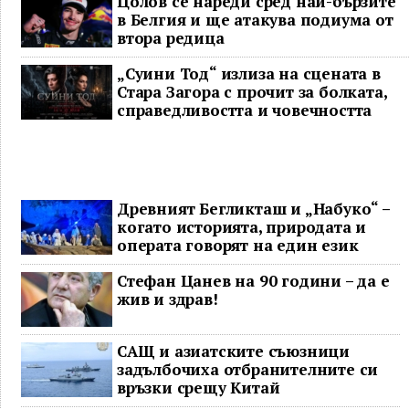
Цолов се нареди сред най-бързите
в Белгия и ще атакува подиума от
втора редица
„Суини Тод“ излиза на сцената в
Стара Загора с прочит за болката,
справедливостта и човечността
Древният Бегликташ и „Набуко“ –
когато историята, природата и
операта говорят на един език
Стефан Цанев на 90 години – да е
жив и здрав!
САЩ и азиатските съюзници
задълбочиха отбранителните си
връзки срещу Китай