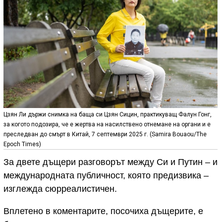
Цзян Ли държи снимка на баща си Цзян Сицин, практикуващ Фалун Гонг,
за когото подозира, че е жертва на насилствено отнемане на органи и е
преследван до смърт в Китай, 7 септември 2025 г. (Samira Bouaou/The
Epoch Times)
За двете дъщери разговорът между Си и Путин – и
международната публичност, която предизвика –
изглежда сюрреалистичен.
Вплетено в коментарите, посочиха дъщерите, е