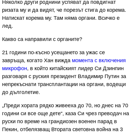
Няколко други роднини успяват да повдигнат
ризата му и да видят, че порезът стига до корема.
Натискат корема му. Там няма органи. Всичко е
лед.
Какво са направили с органите?
21 години по-късно усещането за ужас се
завръща, когато Хан вижда
момента с включения
микрофон
, в който китайският лидер Си Дзинпин
разговаря с руския президент Владимир Путин за
непрекъснати трансплантации на органи, водещи
до дълголетие.
„Преди хората рядко живееха до 70, но днес на 70
години си все още дете“, каза Си чрез преводач на
руски по време на грандиозен военен парад в
Пекин, отбелязващ Втората световна война на 3