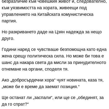
безразличие към човешкия живот и, следователно,
към уязвимостта на хората, живеещи под
управлението на Китайската комунистическа
партия.
Но разкриването даде на Цзян надежда за нещо
друго.
Години наред се чувстваше безпомощна като една
жена срещу политическа сила. Но може би това е
шанс да накара света да мисли за принудителното
отнемане на органи, споделя тя.
Ако „добросърдечни хора“ чуят новината, каза тя,
„може би е време да заемат позиция.“
Ще останат ли „заспали“, или ще се „обединят, за
да го спрат?“