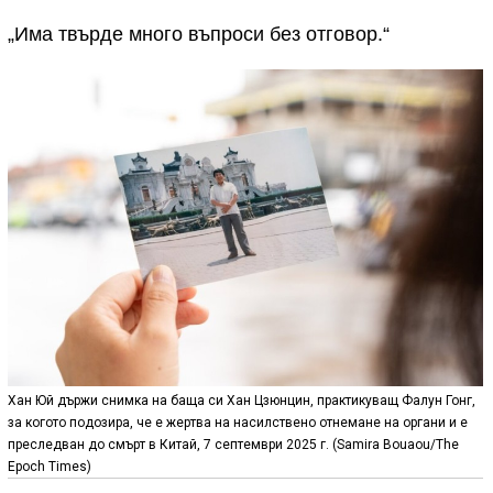
„Има твърде много въпроси без отговор.“
Хан Юй държи снимка на баща си Хан Цзюнцин, практикуващ Фалун Гонг,
за когото подозира, че е жертва на насилствено отнемане на органи и е
преследван до смърт в Китай, 7 септември 2025 г. (Samira Bouaou/The
Epoch Times)