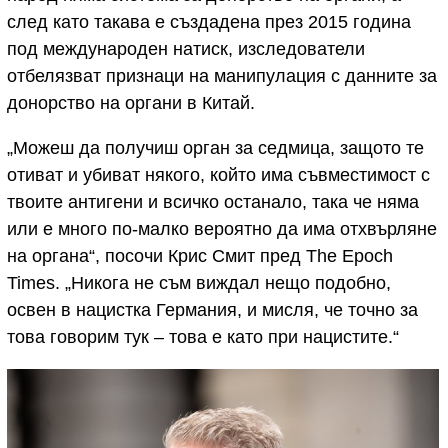
след като такава е създадена през 2015 година
под международен натиск, изследователи
отбелязват признаци на манипулация с данните за
донорство на органи в Китай.
„Можеш да получиш орган за седмица, защото те
отиват и убиват някого, който има съвместимост с
твоите антигени и всичко останало, така че няма
или е много по-малко вероятно да има отхвърляне
на органа“, посочи Крис Смит пред The Epoch
Times. „Никога не съм виждал нещо подобно,
освен в нацистка Германия, и мисля, че точно за
това говорим тук – това е като при нацистите.“