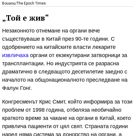
Bouaou/The Epoch Times
„Той е жив“
Незаконното отнемане на органи вече
съществуваше в Китай през 90-те години. С
одобрението на китайските власти лекарите
извличаха
органи от екзекутирани затворници за
трансплантации. Но индустрията се разрасна
драматично в следващото десетилетие заедно с
началото на общонационалното преследване на
Фалун Гонг.
Конгресменът Крис Смит, който информира за този
проблем от 1998 година, отбеляза необичайно
краткото време за чакане на органи в Китай, което
привлича пациенти от цял свят. Страната години
наред няма система за донорство на органи, а