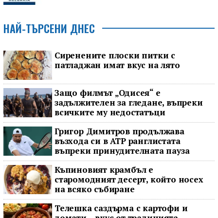
НАЙ-ТЪРСЕНИ ДНЕС
Сиренените плоски питки с
патладжан имат вкус на лято
Защо филмът „Одисея“ е
задължителен за гледане, въпреки
всичките му недостатъци
Григор Димитров продължава
възхода си в ATP ранглистата
въпреки принудителната пауза
Къпиновият крамбъл е
старомодният десерт, който носех
на всяко събиране
Телешка саздърма с картофи и
домати – вкус от традицията