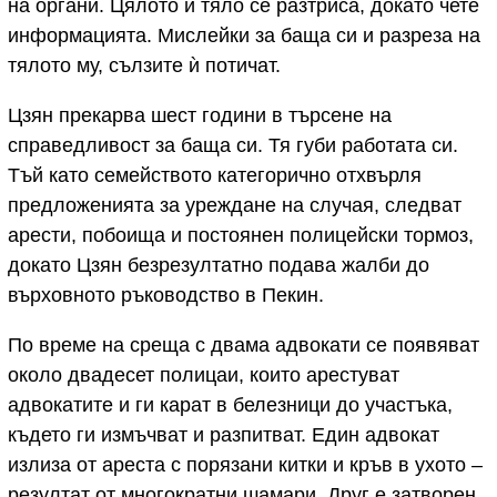
на органи. Цялото ѝ тяло се разтриса, докато чете
информацията. Мислейки за баща си и разреза на
тялото му, сълзите ѝ потичат.
Цзян прекарва шест години в търсене на
справедливост за баща си. Тя губи работата си.
Тъй като семейството категорично отхвърля
предложенията за уреждане на случая, следват
арести, побоища и постоянен полицейски тормоз,
докато Цзян безрезултатно подава жалби до
върховното ръководство в Пекин.
По време на среща с двама адвокати се появяват
около двадесет полицаи, които арестуват
адвокатите и ги карат в белезници до участъка,
където ги измъчват и разпитват. Един адвокат
излиза от ареста с порязани китки и кръв в ухото –
резултат от многократни шамари. Друг е затворен