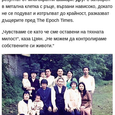
в метална клетка с ръце, вързани нависоко, докато
не се подуват и изтръпват до крайност, разказват
дъщерите пред The Epoch Times.
„Чувстваме се като че сме оставени на тяхната
милост“, каза Цзян. „Не можем да контролираме
собствените си животи.“