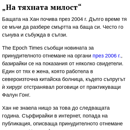
„На тяхната милост“
Бащата на Хан почива през 2004 г. Дълго време тя
се мъчи да разбере смъртта на баща си. Често го
сънува и събужда в сълзи.
The Epoch Times съобщи новината за
принудителното отнемане на органи
през 2006 г.
,
базирайки се на показания от няколко свидетели.
Един от тях е жена, която работела в
североизточна китайска болница, където съпругът
ѝ хирург отстранявал роговици от практикуващи
Фалун Гонг.
Хан не знаела нищо за това до следващата
година. Сърфирайки в интернет, попада на
публикация, описваща принудителното отнемане