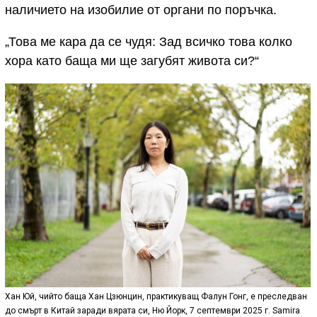
наличието на изобилие от органи по поръчка.
„Това ме кара да се чудя: Зад всичко това колко
хора като баща ми ще загубят живота си?“
Хан Юй, чийто баща Хан Цзюнцин, практикуващ Фалун Гонг, е преследван
до смърт в Китай заради вярата си, Ню Йорк, 7 септември 2025 г. Samira