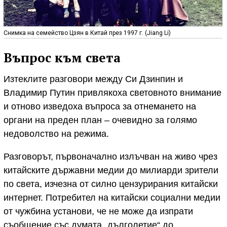
Снимка на семейство Цзян в Китай през 1997 г. (Jiang Li)
Въпрос към света
Изтеклите разговори между Си Дзинпин и
Владимир Путин привлякоха световното внимание
и отново изведоха въпроса за отнемането на
органи на преден план – очевидно за голямо
недоволство на режима.
Разговорът, първоначално излъчван на живо чрез
китайските държавни медии до милиарди зрители
по света, изчезна от силно цензурирания китайски
интернет. Потребител на китайски социални медии
от чужбина установи, че не може да изпрати
съобщение със думата „дълголетие“ до