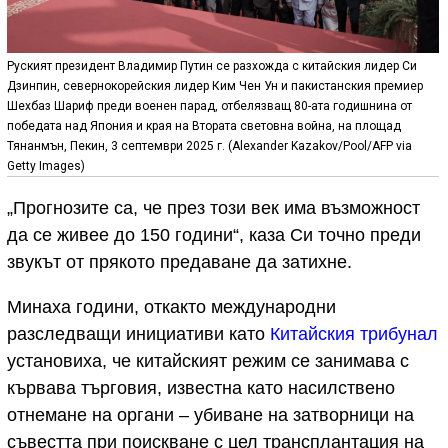
Руският президент Владимир Путин се разхожда с китайския лидер Си
Дзинпин, севернокорейския лидер Ким Чен Ун и пакистанския премиер
Шехбаз Шариф преди военен парад, отбелязващ 80-ата годишнина от
победата над Япония и края на Втората световна война, на площад
Тянанмън, Пекин, 3 септември 2025 г. (Alexander Kazakov/Pool/AFP via
Getty Images)
„Прогнозите са, че през този век има възможност
да се живее до 150 години“, каза Си точно преди
звукът от прякото предаване да затихне.
Минаха години, откакто международни
разследващи инициативи като
Китайския трибунал
установиха, че китайският режим се занимава с
кървава търговия, известна като насилствено
отнемане на органи – убиване на затворници на
съвестта при поискване с цел трансплантация на