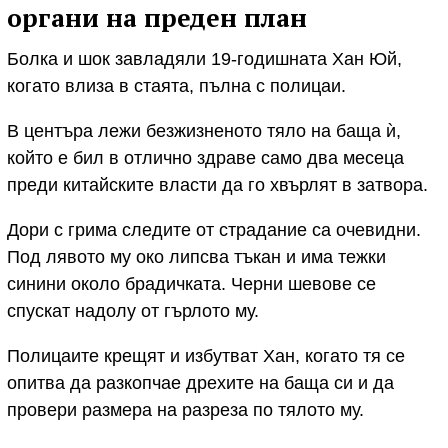
органи на преден план
Болка и шок завладяли 19-годишната Хан Юй,
когато влиза в стаята, пълна с полицаи.
В центъра лежи безжизненото тяло на баща ѝ,
който е бил в отлично здраве само два месеца
преди китайските власти да го хвърлят в затвора.
Дори с грима следите от страдание са очевидни.
Под лявото му око липсва тъкан и има тежки
синини около брадичката. Черни шевове се
спускат надолу от гърлото му.
Полицаите крещят и избутват Хан, когато тя се
опитва да разкопчае дрехите на баща си и да
провери размера на разреза по тялото му.