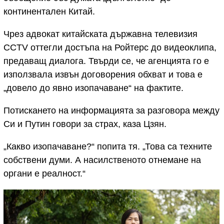
континентален Китай.
Чрез адвокат китайската държавна телевизия
CCTV оттегли достъпа на Ройтерс до видеоклипа,
предаващ диалога. Твърди се, че агенцията го е
използвала извън договорения обхват и това е
„довело до явно изопачаване“ на фактите.
Потискането на информацията за разговора между
Си и Путин говори за страх, каза Цзян.
„Какво изопачаване?“ попита тя. „Това са техните
собствени думи. А насилственото отнемане на
органи е реалност.“