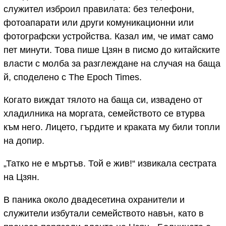
служител изброил правилата: без телефони,
фотоапарати или други комуникационни или
фотографски устройства. Казал им, че имат само
пет минути. Това пише Цзян в писмо до китайските
власти с молба за разглеждане на случая на баща
й, споделено с The Epoch Times.
Когато виждат тялото на баща си, извадено от
хладилника на моргата, семейството се втурва
към него. Лицето, гърдите и краката му били топли
на допир.
„Татко не е мъртъв. Той е жив!“ извикала сестрата
на Цзян.
В паника около двадесетина охранители и
служители избутали семейството навън, като в