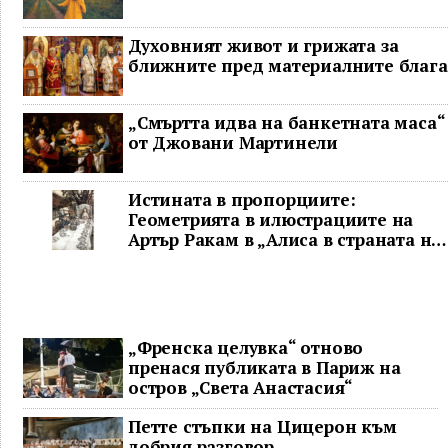
Духовният живот и грижата за
ближните пред материалните блага
„Смъртта идва на банкетната маса“
от Джовани Мартинели
Истината в пропорциите:
Геометрията в илюстрациите на
Артър Ракам в „Алиса в страната на
чудесата“ и творчеството му
„Френска целувка“ отново
пренася публиката в Париж на
остров „Света Анастасия“
Петте стъпки на Цицерон към
добрия разговор