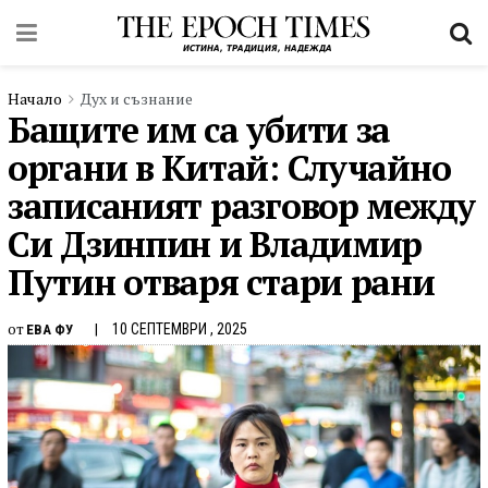
Начало
Дух и съзнание
Бащите им са убити за
органи в Китай: Случайно
записаният разговор между
Си Дзинпин и Владимир
Путин отваря стари рани
от
10 СЕПТЕМВРИ , 2025
ЕВА ФУ