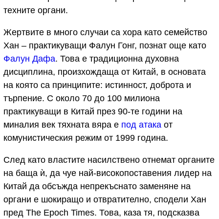
техните органи.
Жертвите в много случаи са хора като семейство
Хан – практикуващи Фалун Гонг, познат още като
Фалун Дафа
. Това е традиционна духовна
дисциплина, произхождаща от Китай, в основата
на която са принципите: истинност, доброта и
търпение. С около 70 до 100 милиона
практикуващи в Китай през 90-те години на
миналия век тяхната вяра е
под атака
от
комунистическия режим от 1999 година.
След като властите насилствено отнемат органите
на баща ѝ, да чуе най-високопоставения лидер на
Китай да обсъжда непрекъснато заменяне на
органи е шокиращо и отвратително, сподели Хан
пред The Epoch Times. Това, каза тя, подсказва