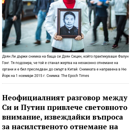
Дзян Ли държи снимка на баща си Дзян Сицин, който практикуваше Фалун
Гонг. Тя подозира, че той е станал жертва на незаконно отнемане на
органи и е бил преследван до смърт в Китай. Снимката е направена в Ню
Йорк на 1 ноември 2015 г. Снимка: The Epoch Times
Неофициалният разговор между
Си и Путин привлече световното
внимание, извеждайки въпроса
за насилственото отнемане на