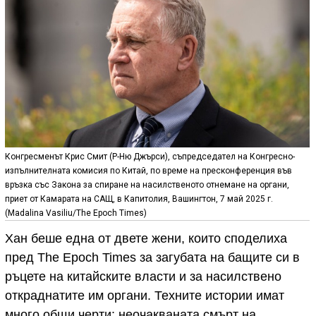
Конгресменът Крис Смит (Р-Ню Джърси), съпредседател на Конгресно-
изпълнителната комисия по Китай, по време на пресконференция във
връзка със Закона за спиране на насилственото отнемане на органи,
приет от Камарата на САЩ, в Капитолия, Вашингтон, 7 май 2025 г.
(Madalina Vasiliu/The Epoch Times)
Хан беше една от двете жени, които споделиха
пред The Epoch Times за загубата на бащите си в
ръцете на китайските власти и за насилствено
откраднатите им органи. Техните истории имат
много общи черти: неочакваната смърт на