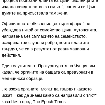
процеса порязали дланта на Цзян. „Болницата е
издала свидетелство за смърт“, спомни си Цзян
думите на присъствала там жена.
Официалното обяснение „остър инфаркт“ не
убеждава никой от семейство Цзян. Аутопсията,
направена без съгласието на семейството,
разкрива три счупени ребра, които властите
твърдят, че са в резултат от реанимационни
действия.
Един служител от Прокуратурата на Чунцин им
казал, че органите на бащата са превърнати в
медицински образци.
„Те взеха органите. Могат да твърдят каквото
искат – как да знаем какво са направили с тях?“
каза Цзян пред The Epoch Times.