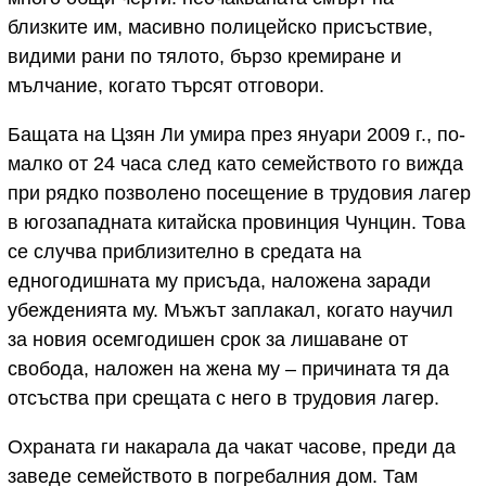
близките им, масивно полицейско присъствие,
видими рани по тялото, бързо кремиране и
мълчание, когато търсят отговори.
Бащата на Цзян Ли умира през януари 2009 г., по-
малко от 24 часа след като семейството го вижда
при рядко позволено посещение в трудовия лагер
в югозападната китайска провинция Чунцин. Това
се случва приблизително в средата на
едногодишната му присъда, наложена заради
убежденията му. Мъжът заплакал, когато научил
за новия осемгодишен срок за лишаване от
свобода, наложен на жена му – причината тя да
отсъства при срещата с него в трудовия лагер.
Охраната ги накарала да чакат часове, преди да
заведе семейството в погребалния дом. Там