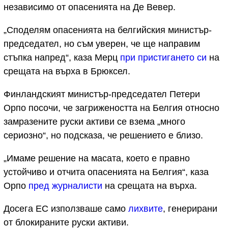
независимо от опасенията на Де Вевер.
„Споделям опасенията на белгийския министър-
председател, но съм уверен, че ще направим
стъпка напред“, каза Мерц
при пристигането си
на
срещата на върха в Брюксел.
Финландският министър-председател Петери
Орпо посочи, че загрижеността на Белгия относно
замразените руски активи се взема „много
сериозно“, но подсказа, че решението е близо.
„Имаме решение на масата, което е правно
устойчиво и отчита опасенията на Белгия“, каза
Орпо
пред журналисти
на срещата на върха.
Досега ЕС използваше само
лихвите
, генерирани
от блокираните руски активи.