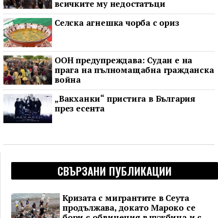
всичките му недостатъци
Селска агнешка чорба с ориз
ООН предупреждава: Судан е на
прага на пълномащабна гражданска
война
„Вакханки“ пристига в България
през есента
СВЪРЗАНИ ПУБЛИКАЦИИ
Кризата с мигрантите в Сеута
продължава, докато Мароко се
бори с обвинения в чужбина и с