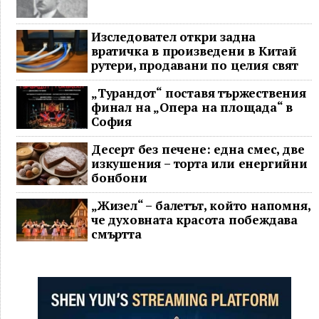
Изследовател откри задна
вратичка в произведени в Китай
рутери, продавани по целия свят
„Турандот“ поставя тържествения
финал на „Опера на площада“ в
София
Десерт без печене: една смес, две
изкушения – торта или енергийни
бонбони
„Жизел“ – балетът, който напомня,
че духовната красота побеждава
смъртта