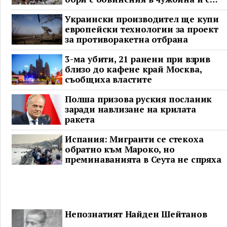
гнева у дома
Украински производител ще купи
европейски технологии за проект
за противоракетна отбрана
3-ма убити, 21 ранени при взрив
близо до кафене край Москва,
съобщиха властите
Полша призова руския посланик
заради навлизане на крилата
ракета
Испания: Мигранти се стекоха
обратно към Мароко, но
преминаванията в Сеута не спряха
Непознатият Найден Шейтанов