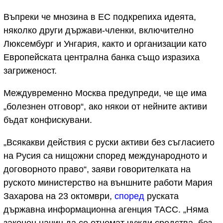
Въпреки че мнозина в ЕС подкрепиха идеята,
няколко други държави-членки, включително
Люксембург и Унгария, както и организации като
Европейската централна банка също изразиха
загриженост.
Междувременно Москва предупреди, че ще има
„болезнен отговор“, ако някои от нейните активи
бъдат конфискувани.
„Всякакви действия с руски активи без съгласието
на Русия са нищожни според международното и
договорното право“, заяви говорителката на
руското министерство на външните работи Мария
Захарова на 23 октомври,
според
руската
държавна информационна агенция ТАСС. „Няма