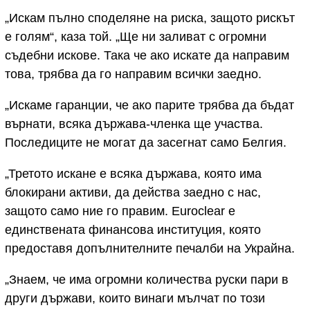
„Искам пълно споделяне на риска, защото рискът
е голям“, каза той. „Ще ни заливат с огромни
съдебни искове. Така че ако искате да направим
това, трябва да го направим всички заедно.
„Искаме гаранции, че ако парите трябва да бъдат
върнати, всяка държава-членка ще участва.
Последиците не могат да засегнат само Белгия.
„Третото искане е всяка държава, която има
блокирани активи, да действа заедно с нас,
защото само ние го правим. Euroclear е
единствената финансова институция, която
предоставя допълнителните печалби на Украйна.
„Знаем, че има огромни количества руски пари в
други държави, които винаги мълчат по този