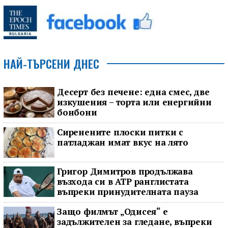
НАЙ-ТЪРСЕНИ ДНЕС
Десерт без печене: една смес, две
изкушения – торта или енергийни
бонбони
Сиренените плоски питки с
патладжан имат вкус на лято
Григор Димитров продължава
възхода си в ATP ранглистата
въпреки принудителната пауза
Защо филмът „Одисея“ е
задължителен за гледане, въпреки