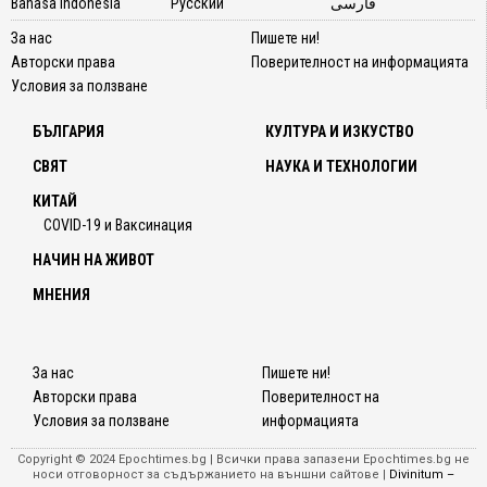
Bahasa Indonesia
Русский
فارسی
За нас
Пишете ни!
Авторски права
Поверителност на информацията
Условия за ползване
БЪЛГАРИЯ
КУЛТУРА И ИЗКУСТВО
СВЯТ
НАУКА И ТЕХНОЛОГИИ
КИТАЙ
COVID-19 и Ваксинация
НАЧИН НА ЖИВОТ
МНЕНИЯ
За нас
Пишете ни!
Авторски права
Поверителност на
Условия за ползване
информацията
Copyright © 2024 Epochtimes.bg | Всички права запазени Epochtimes.bg не
носи отговорност за съдържанието на външни сайтове |
Divinitum –