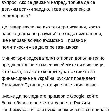
въпрос. Ако се движим напред, трябва да се
движим всички заедно. Това е европейска
солидарност.“
Де Вевер заяви, че ако тези три искания, които
нарече „напълно разумни“, не бъдат изпълнени,
ще направи всичко възможно – правно и
политически – за да спре тази мярка.
Министър-председателят отправи допълнително
предупреждение към европейските си съюзници,
като каза, че ако те конфискуват активите за
финансиране на Украйна, руският президент
Владимир Путин ще отвърне по същия начин.
„Може да погледнете примера с Google, който
беше обявен в несъстоятелност в Русия и
конфискуван, и тази руска реакция сега се прилага