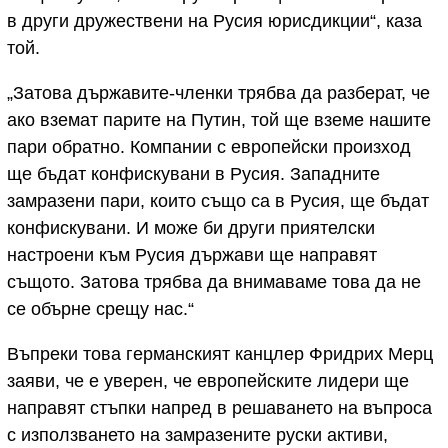
в други дружествени на Русия юрисдикции“, каза
той.
„Затова държавите-членки трябва да разберат, че
ако вземат парите на Путин, той ще вземе нашите
пари обратно. Компании с европейски произход
ще бъдат конфискувани в Русия. Западните
замразени пари, които също са в Русия, ще бъдат
конфискувани. И може би други приятелски
настроени към Русия държави ще направят
същото. Затова трябва да внимаваме това да не
се обърне срещу нас.“
Въпреки това германският канцлер Фридрих Мерц
заяви, че е уверен, че европейските лидери ще
направят стъпки напред в решаването на въпроса
с използването на замразените руски активи,