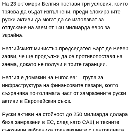
На 23 октомври Белгия постави три условия, които
трябва да бъдат изпълнени, преди блокираните
руски активи да могат да се използват за
отпускане на заем от 140 милиарда евро за
Украйна.
Белгийският министър-председател Барт де Вевер
заяви, че ще продължи да се противопоставя на
заема, докато не получи и трите гаранции.
Белгия е домакин на Euroclear – група за
инфраструктура на финансовите пазари, която
съхранява по-голямата част от замразените руски
активи в Европейския съюз.
Руски активи на стойност до 250 милиарда долара
бяха замразени в ЕС, след като САЩ и техните
съюзници забраниха транзакциите с централната