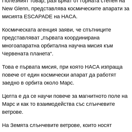
Полезният товар, разгърнат от горната степен на
New Glenn, представлява космическите апарати за
мисията ESCAPADE на НАСА.
Космическата агенция заяви, че спътниците
представляват „първата координирана
многоапаратна орбитална научна мисия към
Червената планета“.
Това е първата мисия, при която НАСА изпраща
повече от един космически апарат да работят
заедно в орбита около Марс.
Целта е да се научи повече за магнитното поле на
Марс и как то взаимодейства със слънчевите
ветрове.
На Земята слънчевите ветрове, които носят