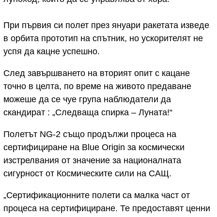
При първия си полет през януари ракетата изведе
в орбита прототип на спътник, но ускорителят не
успя да кацне успешно.
След завършването на вторият опит с кацане
точно в целта, по време на живото предаване
можеше да се чуе група наблюдатели да
скандират : „Следваща спирка – Луната!“
Полетът NG-2 също продължи процеса на
сертифициране на Blue Origin за космически
изстрелвания от значение за националната
сигурност от Космическите сили на САЩ.
„Сертификационните полети са малка част от
процеса на сертифициране. Те предоставят ценни