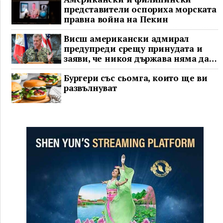
представители оспориха морската
правна война на Пекин
Висш американски адмирал
предупреди срещу принудата и
заяви, че никоя държава няма да
доминира в Индо-Тихоокеанския
Бургери със сьомга, които ще ви
регион
развълнуват