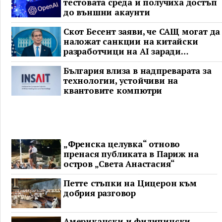
тестовата среда и получиха достъп
до външни акаунти
Скот Бесент заяви, че САЩ могат да
наложат санкции на китайски
разработчици на AI заради
предполагаема кражба на модел
България влиза в надпреварата за
технологии, устойчиви на
квантовите компютри
„Френска целувка“ отново
пренася публиката в Париж на
остров „Света Анастасия“
Петте стъпки на Цицерон към
добрия разговор
Американски и филипински