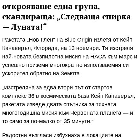
открояваше една група,
скандираща: „Следваща спирка
— Луната!“
Ракетата „Нов Глен“ на Blue Origin излетя от Кейп
Канаверъл, Флорида, на 13 ноември. Тя изстреля
най-новата безпилотна мисия на НАСА към Марс и
успешно приземи многократно използваемия си
ускорител обратно на Земята.
„Изстреляна за едва втори път от стартов
комплекс 36 в космическата база Кейп Канаверъл,
ракетата изведе двата спътника за тяхната
многогодишна мисия към Червената планета — и
то само за по-малко от 35 минути.“
Радостни възгласи избухнаха в локациите на