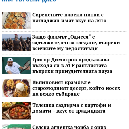
Сиренените плоски питки с
патладжан имат вкус на лято
Защо филмът „Одисея“ е
задължителен за гледане, въпреки
всичките му недостатъци
Григор Димитров продължава
възхода си в ATP ранглистата
въпреки принудителната пауза
Къпиновият крамбъл е
старомодният десерт, който носех
на всяко събиране
Телешка саздърма с картофи и
домати – вкус от традицията
Селска агнешка чорба с ориз