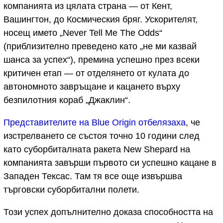
компанията из цялата страна — от Кент,
Вашингтон, до Космическия бряг. Ускорителят,
носещ името „Never Tell Me The Odds“
(приблизително преведено като „не ми казвай
шанса за успех“), премина успешно през всеки
критичен етап — от отделянето от кулата до
автономното завръщане и кацането върху
безпилотния кораб „Джаклин“.
Представителите на Blue Origin отбелязаха
, че
изстрелването се състоя точно 10 години след
като суборбиталната ракета New Shepard на
компанията завърши първото си успешно кацане в
Западен Тексас. Там тя все още извършва
търговски суборбитални полети.
Този успех допълнително доказа способността на