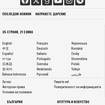
ПОСЛЕДНИ НОВИНИ
НАПРАВЕТЕ ДАРЕНИЕ
35 СТРАНИ, 21 ЕЗИКА
English
Français
Українська
中文
Deutsch
Română
Español
Italiano
Česky
עברית
Português
Slovenščina
日本語
Svenska
Polski
한국어
Nederlands
Türkçe
Bahasa Indonesia
Русский
فارسی
За нас
Пишете ни!
Авторски права
Поверителност на информацията
Условия за ползване
БЪЛГАРИЯ
КУЛТУРА И ИЗКУСТВО