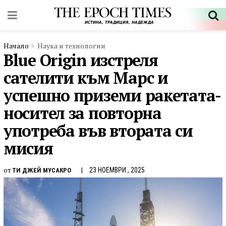
Начало
Наука и технологии
Blue Origin изстреля
сателити към Марс и
успешно приземи ракетата-
носител за повторна
употреба във втората си
мисия
от
23 НОЕМВРИ , 2025
ТИ ДЖЕЙ МУСАКРО