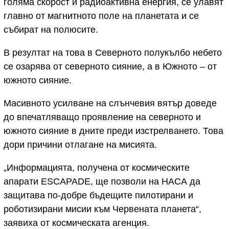
голяма скорост и радиоактивна енергия, се улавят
главно от магнитното поле на планетата и се
събират на полюсите.
В резултат на това в Северното полукълбо небето
се озарява от северното сияние, а в Южното – от
южното сияние.
Масивното усилване на слънчевия вятър доведе
до впечатляващо проявление на северното и
южното сияние в дните преди изстрелването. Това
дори причини отлагане на мисията.
„Информацията, получена от космическите
апарати ESCAPADE, ще позволи на НАСА да
защитава по-добре бъдещите пилотирани и
роботизирани мисии към Червената планета“,
заявиха от космическата агенция.