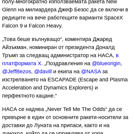
полу-многократно използваемата ракета New
Glenn на милиардера Джеф Безос да се включи в
редиците на вече работещите варианти SpaceX
Falcon 9 и Falcon Heavy.
„Това беше вълнуващо“, коментира Джаред
Айзъкман, номиниран от президента Доналд
Тръмп за следващ администратор на НАСА,
в
платформата Х
. „Поздравления на
@blueorigin
,
@JeffBezos
,
@davill
и екипа на
@NASA
за
изстрелването на ESCAPADE (Escape and Plasma
Acceleration and Dynamics Explorers) и
перфектното кацане.“
НАСА се надява „Never Tell Me The Odds“ да се
превърне в един от основните ракети-носители за
доставки до Луната на припаси, както и на
луноход, който да се управлява от хора.