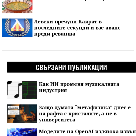
Левски пречупи Кайрат в
последните секунди и взе аванс
преди реванша
СВЪРЗАНИ ПУБЛИКАЦИИ
Как ИИ променя музикалната
индустрия
Защо думата “метафизика” днес е
на рафта с кристалите, а не в
университета
Моделите на OpenAI излязоха извън