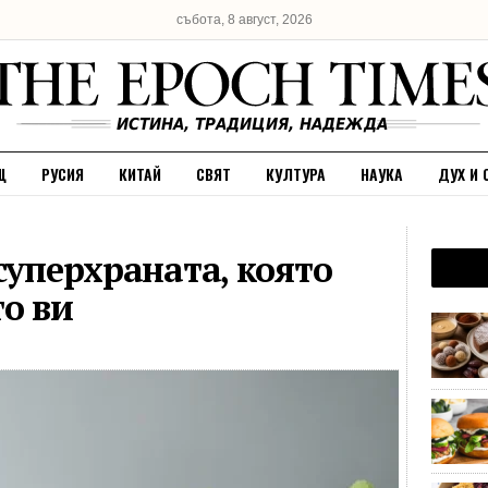
събота, 8 август, 2026
Щ
РУСИЯ
КИТАЙ
СВЯТ
КУЛТУРА
НАУКА
ДУХ И 
суперхраната, която
то ви