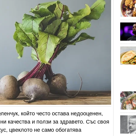
ленчук, който често остава недооценен,
ни качества и ползи за здравето. Със своя
ус, цвеклото не само обогатява