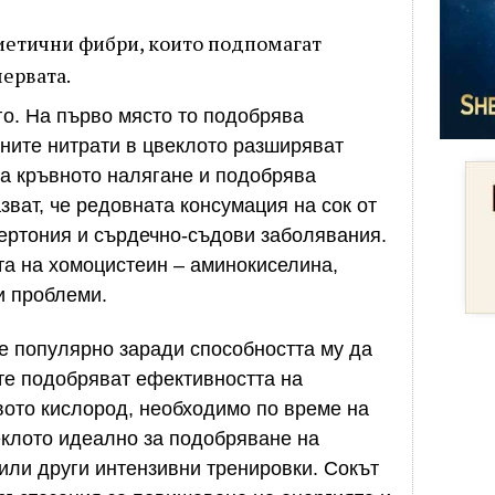
диетични фибри, които подпомагат
ервата.
го. На първо място то подобрява
ните нитрати в цвеклото разширяват
а кръвното налягане и подобрява
ват, че редовната консумация на сок от
ертония и сърдечно-съдови заболявания.
та на хомоцистеин – аминокиселина,
и проблеми.
е популярно заради способността му да
те подобряват ефективността на
вото кислород, необходимо по време на
еклото идеално за подобряване на
 или други интензивни тренировки. Сокът