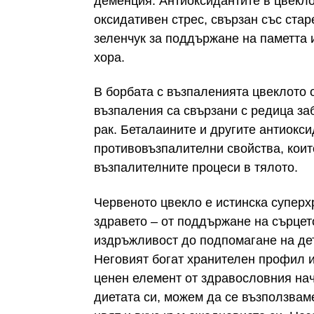
деменция. Антиоксидантите в цвекло
оксидативен стрес, свързан със стар
зеленчук за поддържане на паметта 
хора.
В борбата с възпаленията цвеклото 
възпаления са свързани с редица за
рак. Беталаините и другите антиокси
противовъзпалителни свойства, коит
възпалителните процеси в тялото.
Червеното цвекло е истинска суперх
здравето – от поддържане на сърцет
издръжливост до подпомагане на дет
Неговият богат хранителен профил и 
ценен елемент от здравословния нач
диетата си, можем да се възползвам