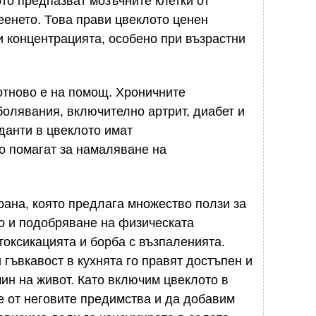
то предпазват мозъчните клетки от
еенето. Това прави цвеклото ценен
и концентрацията, особено при възрастни
отново е на помощ. Хроничните
болявания, включително артрит, диабет и
данти в цвеклото имат
о помагат за намаляване на
рана, която предлага множество ползи за
о и подобряване на физическата
оксикацията и борба с възпаленията.
гъвкавост в кухнята го правят достъпен и
ин на живот. Като включим цвеклото в
е от неговите предимства и да добавим