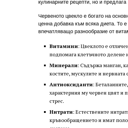
кулинарните рецепти, но и предлага
Червеното цвекло е богато на основ
ценна добавка към всяка диета. То 
впечатляващо разнообразие от вита
Витамини
: Цвеклото е отличе
подпомага клетъчното делене и
Минерали
: Съдържа манган, к
костите, мускулите и нервната 
Антиоксиданти
: Беталаините
характерния му червен цвят и 
стрес.
Нитрати
: Естествените нитрат
кръвообращението и имат поло