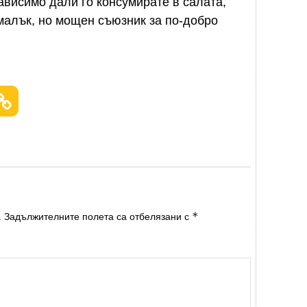
ависимо дали го консумирате в салата,
 малък, но мощен съюзник за по-добро
*
.
Задължителните полета са отбелязани с