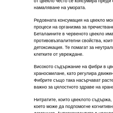
от цвекло често се консумира преди
намаляване на умората.
Редовната консумация на цвекло мо
процеси на организма за пречистван
Беталаините в червеното цвекло им
противовъзпалителни свойства, коит
детоксикация. Те помагат за неутрал
клетките от увреждане.
Високото съдържание на фибри в цв
храносмилане, като регулира движен
Фибрите също така насърчават расте
важно за цялостното здраве на хран
Нитратите, които цвеклото съдържа,
което може да подпомогне когнитивн