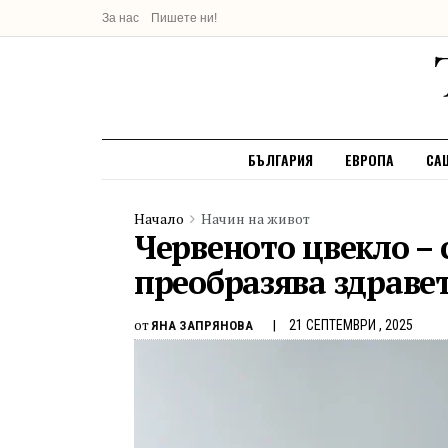
За нас
Пишете ни!
БЪЛГАРИЯ
ЕВРОПА
СА
Начало
Начин на живот
Червеното цвекло – 
преобразява здраве
от
21 СЕПТЕМВРИ , 2025
ЯНА ЗАПРЯНОВА