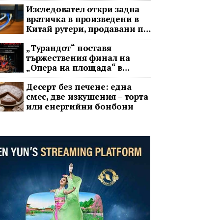
Изследовател откри задна
вратичка в произведени в
Китай рутери, продавани по
целия свят
„Турандот“ поставя
тържествения финал на
„Опера на площада“ в
София
Десерт без печене: една
смес, две изкушения – торта
или енергийни бонбони