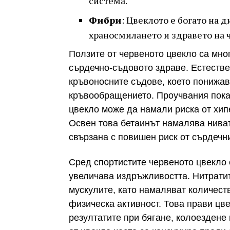
система.
Фибри
: Цвеклото е богато на 
храносмилането и здравето на ч
Ползите от червеното цвекло са мно
сърдечно-съдовото здраве. Естестве
кръвоносните съдове, което понижав
кръвообращението. Проучвания показ
цвекло може да намали риска от хип
Освен това бетаинът намалява нива
свързана с повишен риск от сърдечн
Сред спортистите червеното цвекло 
увеличава издръжливостта. Нитрати
мускулите, като намаляват количест
физическа активност. Това прави цв
резултатите при бягане, колоездене