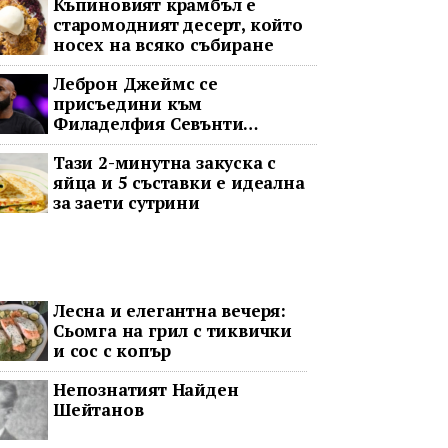
Къпиновият крамбъл е
старомодният десерт, който
носех на всяко събиране
Леброн Джеймс се
присъедини към
Филаделфия Севънти
Сиксърс с 2-годишен договор
Тази 2-минутна закуска с
за 8 милиона долара
яйца и 5 съставки е идеална
за заети сутрини
Лесна и елегантна вечеря:
Сьомга на грил с тиквички
и сос с копър
Непознатият Найден
Шейтанов