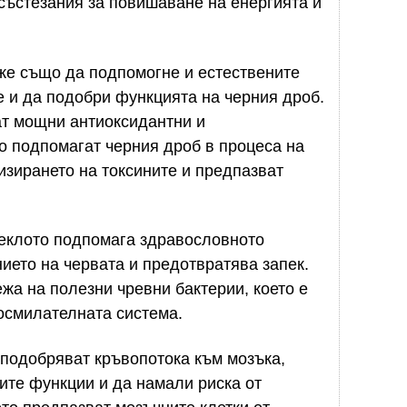
 състезания за повишаване на енергията и
же също да подпомогне и естествените
е и да подобри функцията на черния дроб.
ат мощни антиоксидантни и
о подпомагат черния дроб в процеса на
изирането на токсините и предпазват
еклото подпомага здравословното
ието на червата и предотвратява запек.
жа на полезни чревни бактерии, което е
осмилателната система.
 подобряват кръвопотока към мозъка,
ите функции и да намали риска от