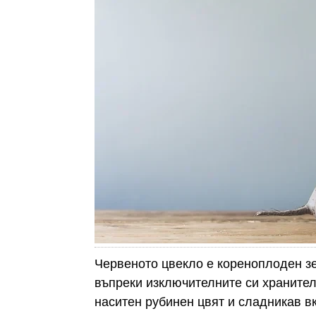
Червеното цвекло е кореноплоден зе
въпреки изключителните си хранител
наситен рубинен цвят и сладникав вк