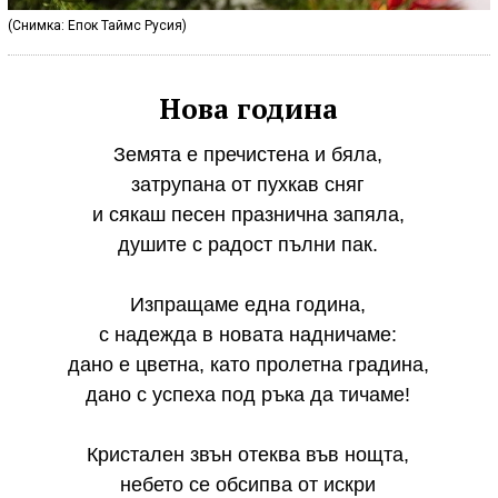
(Снимка: Епок Таймс Русия)
Нова година
Земята е пречистена и бяла,
затрупана от пухкав сняг
и сякаш песен празнична запяла,
душите с радост пълни пак.
Изпращаме една година,
с надежда в новата надничаме:
дано е цветна, като пролетна градина,
дано с успеха под ръка да тичаме!
Кристален звън отеква във нощта,
небето се обсипва от искри