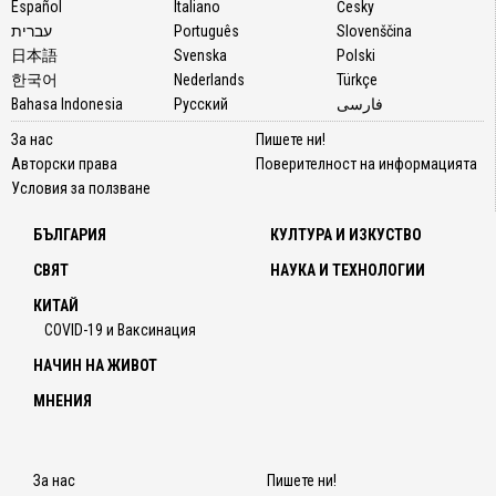
Español
Italiano
Česky
עברית
Português
Slovenščina
日本語
Svenska
Polski
한국어
Nederlands
Türkçe
Bahasa Indonesia
Русский
فارسی
За нас
Пишете ни!
Авторски права
Поверителност на информацията
Условия за ползване
БЪЛГАРИЯ
КУЛТУРА И ИЗКУСТВО
СВЯТ
НАУКА И ТЕХНОЛОГИИ
КИТАЙ
COVID-19 и Ваксинация
НАЧИН НА ЖИВОТ
МНЕНИЯ
За нас
Пишете ни!