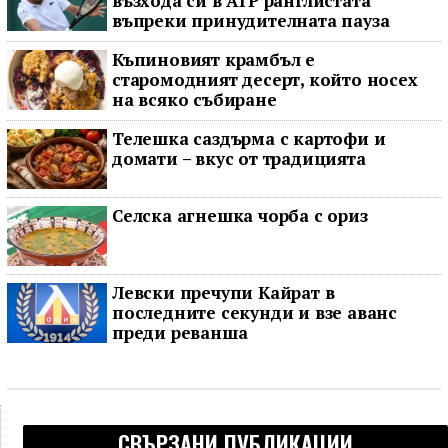
възхода си в ATP ранглистата
въпреки принудителната пауза
Къпиновият крамбъл е
старомодният десерт, който носех
на всяко събиране
Телешка саздърма с картофи и
домати – вкус от традицията
Селска агнешка чорба с ориз
Левски пречупи Кайрат в
последните секунди и взе аванс
преди реванша
СВЪРЗАНИ ПУБЛИКАЦИИ