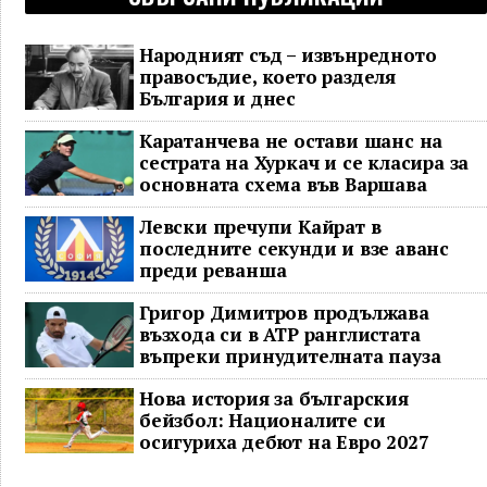
Народният съд – извънредното
правосъдие, което разделя
България и днес
Каратанчева не остави шанс на
сестрата на Хуркач и се класира за
основната схема във Варшава
Левски пречупи Кайрат в
последните секунди и взе аванс
преди реванша
Григор Димитров продължава
възхода си в ATP ранглистата
въпреки принудителната пауза
Нова история за българския
бейзбол: Националите си
осигуриха дебют на Евро 2027