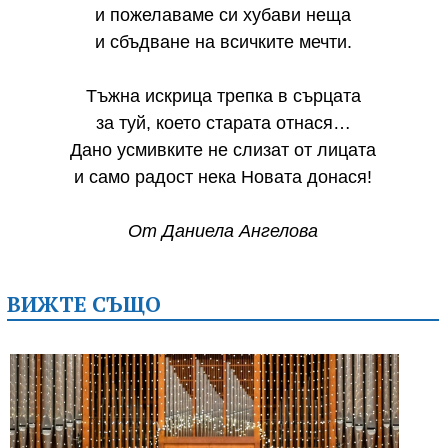
и пожелаваме си хубави неща
и сбъдване на всичките мечти.
Тъжна искрица трепка в сърцата
за туй, което старата отнася…
Дано усмивките не слизат от лицата
и само радост нека Новата донася!
От Даниела Ангелова
ВИЖТЕ СЪЩО