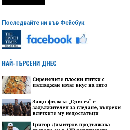
Последвайте ни във Фейсбук
НАЙ-ТЪРСЕНИ ДНЕС
Сиренените плоски питки с
патладжан имат вкус на лято
Защо филмът „Одисея“ е
задължителен за гледане, въпреки
всичките му недостатъци
Григор Димитров продължава