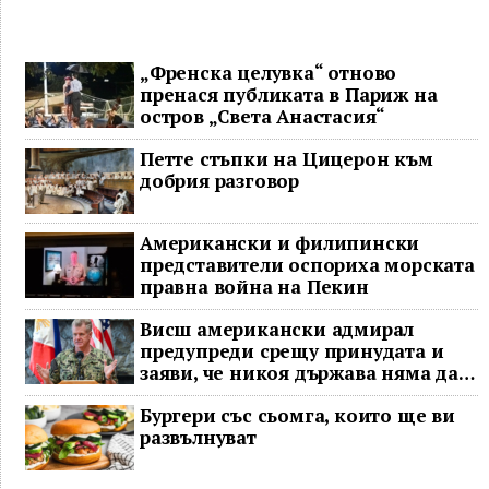
„Френска целувка“ отново
пренася публиката в Париж на
остров „Света Анастасия“
Петте стъпки на Цицерон към
добрия разговор
Американски и филипински
представители оспориха морската
правна война на Пекин
Висш американски адмирал
предупреди срещу принудата и
заяви, че никоя държава няма да
доминира в Индо-Тихоокеанския
Бургери със сьомга, които ще ви
регион
развълнуват