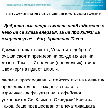
Плакат на документалния филм за Кристиан Таков "Моралът е доброто"
„Доброто има непрекъсната необходимост в
него да се влага енергия, за да продължи да
съществува“ – доц. Кристиан Таков
Документалната лента „Моралът е доброто“
очаква своята премиера на рождения ден на
доцент Таков – 7 ноември (понеделник) в кино
„Люмиер“ на НДК oт 19:00 ч.
Филмът, проследяващ житейския път на именития
преподавател по гражданско право в
Юридическия факултет на „Софийския
университет Св. Климент Охридски“ Кристиан
Таков, беше предшестван от впечатляващата