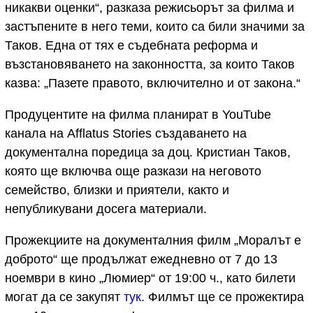
никакви оценки“, разказа режисьорът за филма и
застъпените в него теми, които са били значими за
Таков. Една от тях е съдебната реформа и
възстановяването на законността, за които Таков
казва: „Пазете правото, включително и от закона.“
Продуцентите на филма планират в YouTube
канала на Afflatus Stories създаването на
документална поредица за доц. Кристиан Таков,
която ще включва още разкази на неговото
семейство, близки и приятели, както и
непубликувани досега материали.
Прожекциите на документалния филм „Моралът е
доброто“ ще продължат ежедневно от 7 до 13
ноември в кино „Люмиер“ от 19:00 ч., като билети
могат да се закупят
тук
. Филмът ще се прожектира