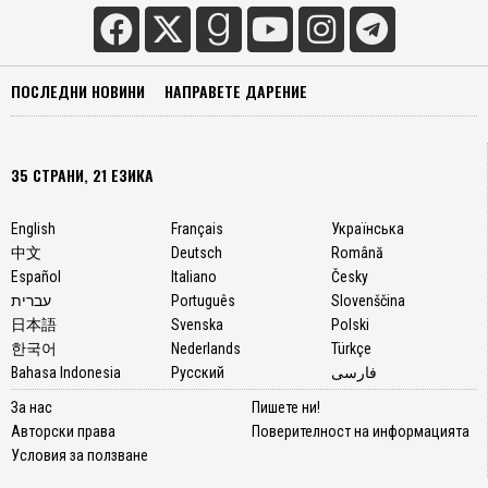
ПОСЛЕДНИ НОВИНИ
НАПРАВЕТЕ ДАРЕНИЕ
35 СТРАНИ, 21 ЕЗИКА
English
Français
Українська
中文
Deutsch
Română
Español
Italiano
Česky
עברית
Português
Slovenščina
日本語
Svenska
Polski
한국어
Nederlands
Türkçe
Bahasa Indonesia
Русский
فارسی
За нас
Пишете ни!
Авторски права
Поверителност на информацията
Условия за ползване