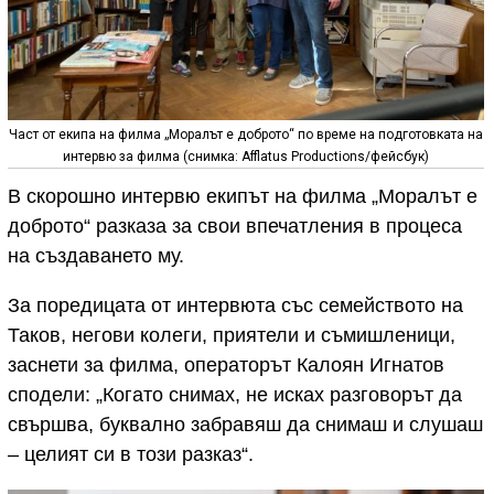
Част от екипа на филма „Моралът е доброто“ по време на подготовката на
интервю за филма (снимка: Afflatus Productions/фейсбук)
В скорошно интервю екипът на филма „Моралът е
доброто“ разказа за свои впечатления в процеса
на създаването му.
За поредицата от интервюта със семейството на
Таков, негови колеги, приятели и съмишленици,
заснети за филма, операторът Калоян Игнатов
сподели: „Когато снимах, не исках разговорът да
свършва, буквално забравяш да снимаш и слушаш
– целият си в този разказ“.