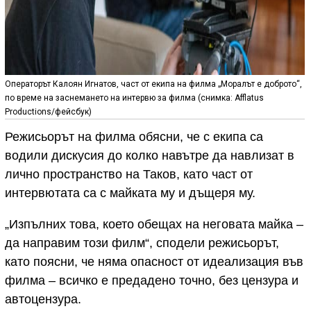
Операторът Калоян Игнатов, част от екипа на филма „Моралът е доброто“,
по време на заснемането на интервю за филма (снимка: Afflatus
Productions/фейсбук)
Режисьорът на филма обясни, че с екипа са
водили дискусия до колко навътре да навлизат в
лично пространство на Таков, като част от
интервютата са с майката му и дъщеря му.
„Изпълних това, което обещах на неговата майка –
да направим този филм“, сподели режисьорът,
като поясни, че няма опасност от идеализация във
филма – всичко е предадено точно, без цензура и
автоцензура.