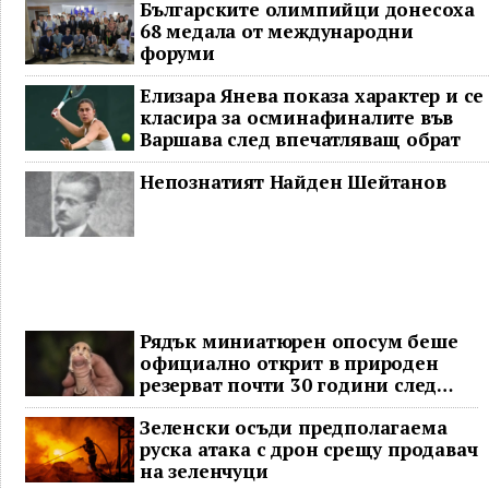
Българските олимпийци донесоха
68 медала от международни
форуми
Елизара Янева показа характер и се
класира за осминафиналите във
Варшава след впечатляващ обрат
Непознатият Найден Шейтанов
Рядък миниатюрен опосум беше
официално открит в природен
резерват почти 30 години след
последното му наблюдение
Зеленски осъди предполагаема
руска атака с дрон срещу продавач
на зеленчуци