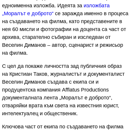
едноименна изложба. Идеята за
изложбата
„Моралът е доброто“
се заражда именно в процеса
на създаването на филма, като представените в
нея 60 мисли и фотографии на доцента са част от
архива, старателно събиран и изследван от
Веселин Диманов – автор, сценарист и режисьор
на филма.
С цел да покаже личността зад публичния образ
на Кристиан Таков, журналистът и документалист
Веселин Диманов създава с екипа си и
продуцентска компания Afflatus Productions
документалната лента „Моралът е доброто“,
отваряйки врата към света на известния юрист,
интелектуалец и общественик.
Ключова част от екипа по създаването на филма