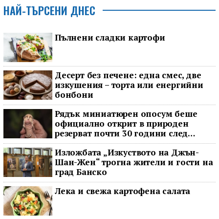
НАЙ-ТЪРСЕНИ ДНЕС
Пълнени сладки картофи
Десерт без печене: една смес, две
изкушения – торта или енергийни
бонбони
Рядък миниатюрен опосум беше
официално открит в природен
резерват почти 30 години след
последното му наблюдение
Изложбата „Изкуството на Джън-
Шан-Жен“ трогна жители и гости на
град Банско
Лека и свежа картофена салата