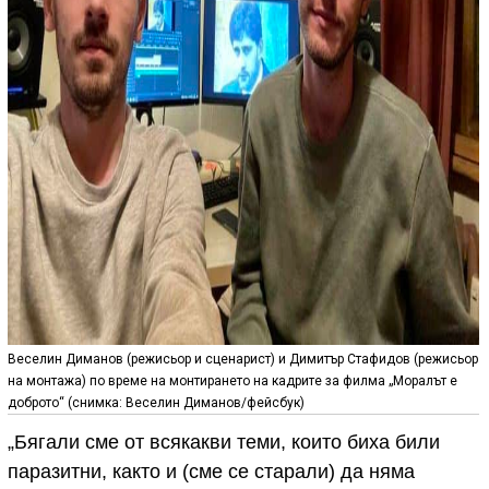
Веселин Диманов (режисьор и сценарист) и Димитър Стафидов (режисьор
на монтажа) по време на монтирането на кадрите за филма „Моралът е
доброто“ (снимка: Веселин Диманов/фейсбук)
„Бягали сме от всякакви теми, които биха били
паразитни, както и (сме се старали) да няма