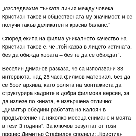
„Изследвахме тънката линия между човека
Кристиан Таков и обществената му значимост, и се
получи такъв деликатен и красив баланс.“
Според екипа на филма уникалното качество на
Кристиан Таков е, че „той казва в лицето истината,
без да обижда хората – без те да се обиждат“.
Веселин Диманов разказа, че са използвани 33
интервюта, над 26 часа филмов материал, без да
се брои архива, като ролята на монтажиста да
структурира кадрите в добра филмова версия, за
да излезе по кината, е извършена отлично:
„Димитър обедини работата на Калоян в
продължение на няколко месеца снимане и моята
в тези 3 години“. За ключов резултат от този
процес Димитър Стафидов сподели: „Кристиан