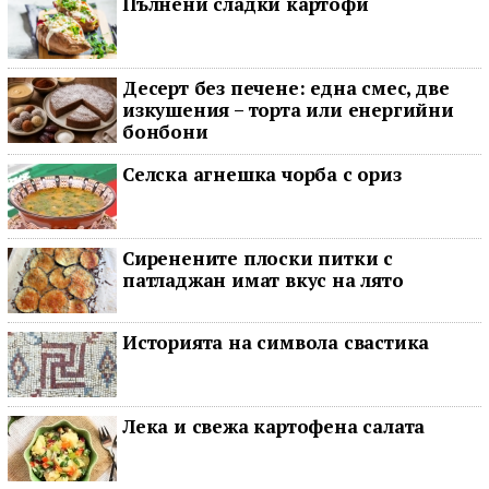
Пълнени сладки картофи
Десерт без печене: една смес, две
изкушения – торта или енергийни
бонбони
Селска агнешка чорба с ориз
Сиренените плоски питки с
патладжан имат вкус на лято
Историята на символа свастика
Лека и свежа картофена салата