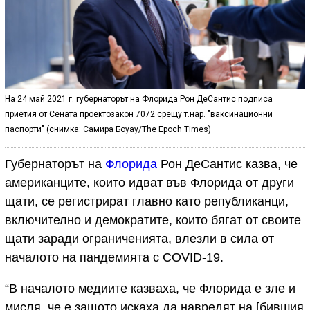
На 24 май 2021 г. губернаторът на Флорида Рон ДеСантис подписа
приетия от Сената проектозакон 7072 срещу т.нар. "ваксинационни
паспорти" (снимка: Самира Боуау/The Epoch Times)
Губернаторът на
Флорида
Рон ДеСантис казва, че
американците, които идват във Флорида от други
щати, се регистрират главно като републиканци,
включително и демократите, които бягат от своите
щати заради ограниченията, влезли в сила от
началото на пандемията с COVID-19.
“В началото медиите казваха, че Флорида е зле и
мисля, че е защото искаха да навредят на [бившия