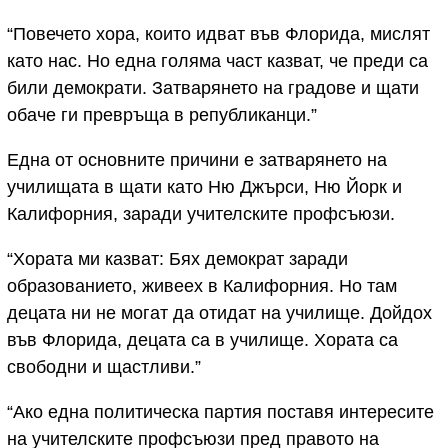
“Повечето хора, които идват във Флорида, мислят
като нас. Но една голяма част казват, че преди са
били демократи. Затварянето на градове и щати
обаче ги превръща в републиканци.”
Една от основните причини е затварянето на
училищата в щати като Ню Джърси, Ню Йорк и
Калифорния, заради учителските профсъюзи.
“Хората ми казват: Бях демократ заради
образованието, живеех в Калифорния. Но там
децата ни не могат да отидат на училище. Дойдох
във Флорида, децата са в училище. Хората са
свободни и щастливи.”
“Ако една политическа партия поставя интересите
на учителските профсъюзи пред правото на