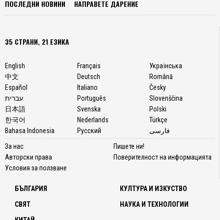
ПОСЛЕДНИ НОВИНИ
НАПРАВЕТЕ ДАРЕНИЕ
35 СТРАНИ, 21 ЕЗИКА
English
Français
Українська
中文
Deutsch
Română
Español
Italiano
Česky
עברית
Português
Slovenščina
日本語
Svenska
Polski
한국어
Nederlands
Türkçe
Bahasa Indonesia
Русский
فارسی
За нас
Пишете ни!
Авторски права
Поверителност на информацията
Условия за ползване
БЪЛГАРИЯ
КУЛТУРА И ИЗКУСТВО
СВЯТ
НАУКА И ТЕХНОЛОГИИ