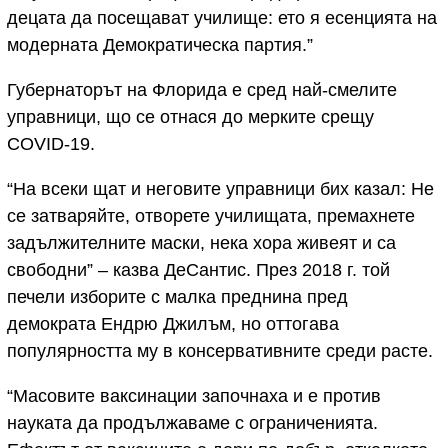
децата да посещават училище: ето я есенцията на
модерната Демократическа партия.”
Губернаторът на Флорида е сред най-смелите
управници, що се отнася до мерките срещу
COVID-19.
“На всеки щат и неговите управници бих казал: Не
се затваряйте, отворете училищата, премахнете
задължителните маски, нека хора живеят и са
свободни” – казва ДеСантис. През 2018 г. той
печели изборите с малка преднина пред
демократа Ендрю Джилъм, но оттогава
популярността му в консервативните среди расте.
“Масовите ваксинации започнаха и е против
науката да продължаваме с ограниченията.