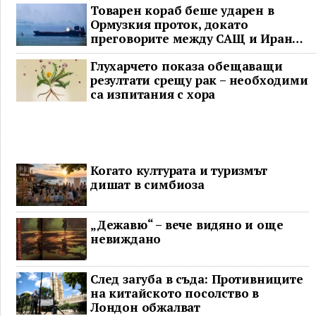
Товарен кораб беше ударен в
Ормузкия проток, докато
преговорите между САЩ и Иран
останаха в безизходица
Глухарчето показа обещаващи
резултати срещу рак – необходими
са изпитания с хора
Когато културата и туризмът
дишат в симбиоза
„Дежавю“ – вече видяно и още
невиждано
След загуба в съда: Противниците
на китайското посолство в
Лондон обжалват