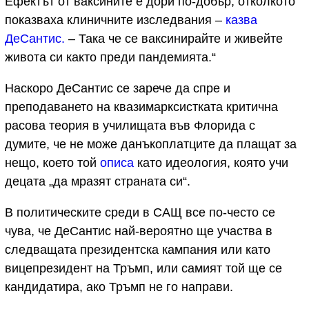
Ефектът от ваксините е дори по-добър, отколкото
показваха клиничните изследвания –
казва
ДеСантис.
– Така че се ваксинирайте и живейте
живота си както преди пандемията.“
Наскоро ДеСантис се зарече да спре и
преподаването на квазимарксистката критична
расова теория в училищата във Флорида с
думите, че не може данъкоплатците да плащат за
нещо, което той
описа
като идеология, която учи
децата „да мразят страната си“.
В политическите среди в САЩ все по-често се
чува, че ДеСантис най-вероятно ще участва в
следващата президентска кампания или като
вицепрезидент на Тръмп, или самият той ще се
кандидатира, ако Тръмп не го направи.