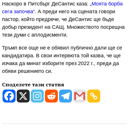
Наскоро в Питсбърг ДеСантис каза:
„Моята борба
сега започва“
. А преди него на сцената говори
пастор, който предрече, че ДеСантис ще бъде
добър президент на САЩ. Множеството посрещна
тези думи с аплодисменти.
Тръмп все още не е обявил публично дали ще се
кандидатира. В свои интервюта той казва, че ще
изчака да минат изборите през 2022 г., преди да
обяви решението си.
Споделете тази статия