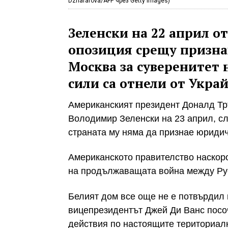
Dzhafarova/AFP чрез Getty Images)
Зеленски на 22 април от
опозиция срещу призна
Москва за суверенитет 
сили са отнели от Укра
Американският президент Доналд Тр
Володимир Зеленски на 23 април, сл
страната му няма да признае юридич
Американското правителство наскор
на продължаващата война между Рус
Белият дом все още не е потвърдил
вицепрезидентът Джей Ди Ванс посоч
действия по настоящите териториал