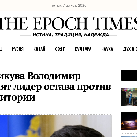
петък, 7 август, 2026
Щ
РУСИЯ
КИТАЙ
СВЯТ
КУЛТУРА
НАУКА
ДУХ И 
икува Володимир
ят лидер остава против
ритории