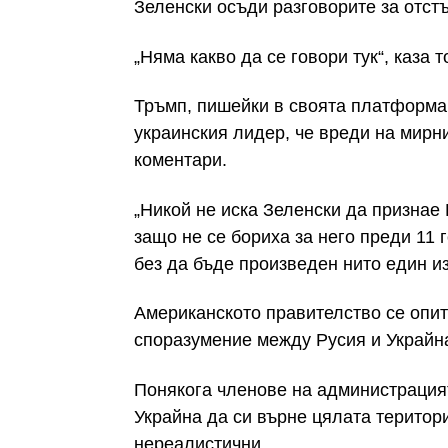
Зеленски осъди разговорите за отст
„Няма какво да се говори тук“, каза 
Тръмп, пишейки в своята платформа T
украинския лидер, че вреди на мирн
коментари.
„Никой не иска Зеленски да признае 
защо не се бориха за него преди 11 
без да бъде произведен нито един и
Американското правителство се опит
споразумение между Русия и Украйн
Понякога членове на администрацият
Украйна да си върне цялата територия
нереалистични.