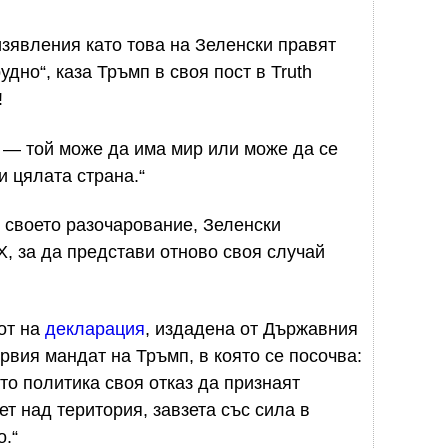
зявления като това на Зеленски правят
дно“, каза Тръмп в своя пост в Truth
!
 — той може да има мир или може да се
и цялата страна.“
 своето разочарование, Зеленски
, за да представи отново своя случай
от на
декларация
, издадена от Държавния
вия мандат на Тръмп, в която се посочва:
о политика своя отказ да признаят
т над територия, завзета със сила в
.“