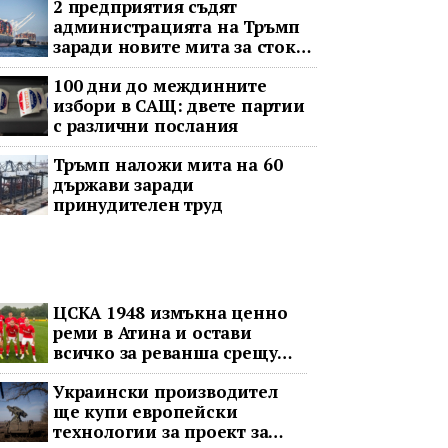
2 предприятия съдят
администрацията на Тръмп
заради новите мита за стоки
с принудителен труд
100 дни до междинните
избори в САЩ: двете партии
с различни послания
Тръмп наложи мита на 60
държави заради
принудителен труд
ЦСКА 1948 измъкна ценно
реми в Атина и остави
всичко за реванша срещу
Панатинайкос
Украински производител
ще купи европейски
технологии за проект за