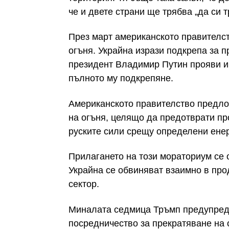
че и двете страни ще трябва „да си 
През март американското правителс
огъня. Украйна изрази подкрепа за
президент Владимир Путин прояви и
пълното му подкрепяне.
Американското правителство предло
на огъня, целящо да предотврати пр
руските сили срещу определени енер
Прилагането на този мораториум се о
Украйна се обвиняват взаимно в пр
сектор.
Миналата седмица Тръмп предупреди
посредничество за прекратяване на 