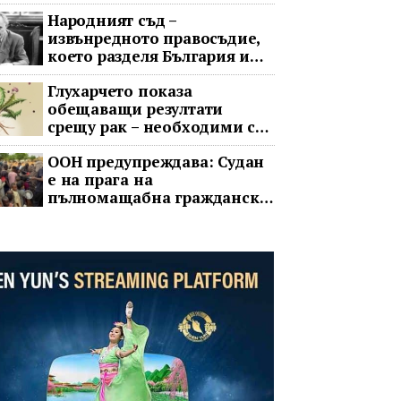
противоракетна отбрана
Народният съд –
извънредното правосъдие,
което разделя България и
днес
Глухарчето показа
обещаващи резултати
срещу рак – необходими са
изпитания с хора
ООН предупреждава: Судан
е на прага на
пълномащабна гражданска
война