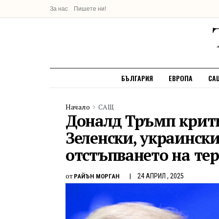
За нас
Пишете ни!
БЪЛГАРИЯ
ЕВРОПА
СА
Начало
САЩ
Доналд Тръмп крит
Зеленски, украински
отстъпването на те
от
24 АПРИЛ , 2025
РАЙЪН МОРГАН