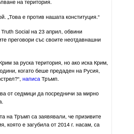
ъпване на територия.
той. „Това е против нашата конституция.“
ruth Social на 23 април, обвини
ите преговори със своите неотдавнашни
Крим за руска територия, но ако иска Крим,
години, когато беше предаден на Русия,
зстрел?“,
написа
Тръмп.
ва от седмици да посредничи за мирно
а.
а на Тръмп са заявявали, че призивите
, която е загубила от 2014 г. насам, са