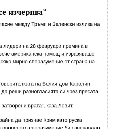
се изчерпва“
гласие между Тръмп и Зеленски излиза на
а лидери на 28 февруари премина в
овече американска помощ и изразяваше
сяко мирно споразумение от страна на
 говорителката на Белия дом Каролин
 да реши разногласията си чрез пресата.
 затворени врата“, каза Левит.
райна да признае Крим като руска
договореното споразумение би означавало,