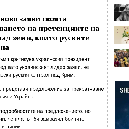
ново заяви своята
ването на претенциите на
над земи, които руските
йна
ъмп критикува украинския президент
ед като украинският лидер заяви, че
ески руския контрол над Крим.
о представи предложение за прекратяване
ия и Украйна.
 подробностите на предложението, но
и, че планът би замразил бойните
ни линии.