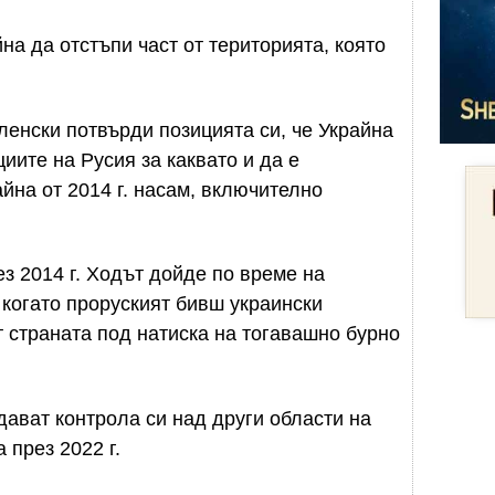
на да отстъпи част от територията, която
енски потвърди позицията си, че Украйна
иите на Русия за каквато и да е
айна от 2014 г. насам, включително
з 2014 г. Ходът дойде по време на
 когато проруският бивш украински
т страната под натиска на тогавашно бурно
ават контрола си над други области на
 през 2022 г.