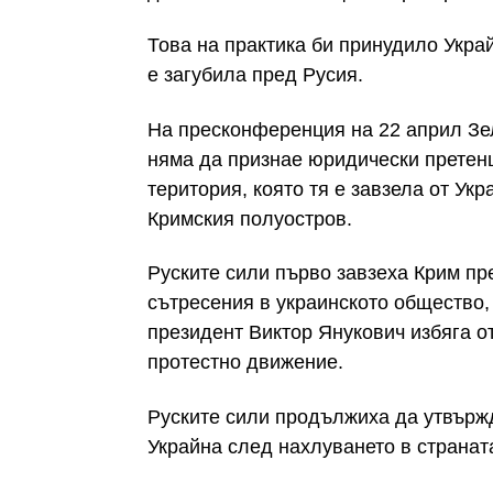
Това на практика би принудило Украй
е загубила пред Русия.
На пресконференция на 22 април Зел
няма да признае юридически претенц
територия, която тя е завзела от Укр
Кримския полуостров.
Руските сили първо завзеха Крим пре
сътресения в украинското общество,
президент Виктор Янукович избяга о
протестно движение.
Руските сили продължиха да утвържд
Украйна след нахлуването в страната