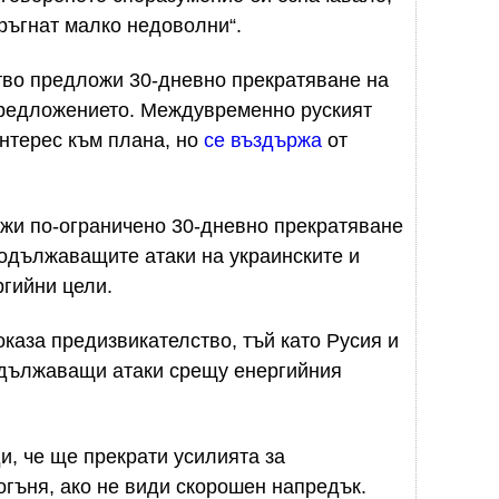
тръгнат малко недоволни“.
тво предложи 30-дневно прекратяване на
 предложението. Междувременно руският
нтерес към плана, но
се въздържа
от
жи по-ограничено 30-дневно прекратяване
одължаващите атаки на украинските и
гийни цели.
каза предизвикателство, тъй като Русия и
одължаващи атаки срещу енергийния
, че ще прекрати усилията за
огъня, ако не види скорошен напредък.