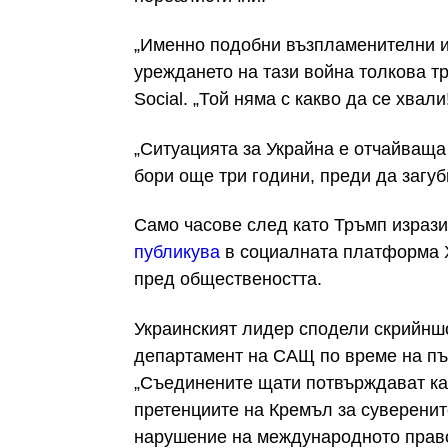
„Именно подобни възпламенителни и
уреждането на тази война толкова тру
Social. „Той няма с какво да се хвали
„Ситуацията за Украйна е отчайваща
бори още три години, преди да загуб
Само часове след като Тръмп изрази
публикува
в социалната платформа X
пред обществеността.
Украинският лидер сподели скрийнш
департамент на САЩ по време на пър
„Съединените щати потвърждават кат
претенциите на Кремъл за суверените
нарушение на международното право