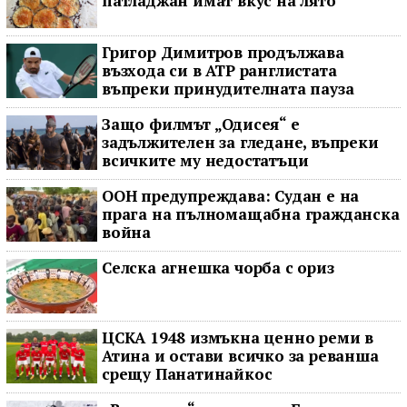
патладжан имат вкус на лято
Григор Димитров продължава
възхода си в ATP ранглистата
въпреки принудителната пауза
Защо филмът „Одисея“ е
задължителен за гледане, въпреки
всичките му недостатъци
ООН предупреждава: Судан е на
прага на пълномащабна гражданска
война
Селска агнешка чорба с ориз
ЦСКА 1948 измъкна ценно реми в
Атина и остави всичко за реванша
срещу Панатинайкос