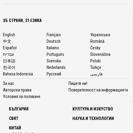
35 СТРАНИ, 21 ЕЗИКА
English
Français
Українська
中文
Deutsch
Română
Español
Italiano
Česky
עברית
Português
Slovenščina
日本語
Svenska
Polski
한국어
Nederlands
Türkçe
Bahasa Indonesia
Русский
فارسی
За нас
Пишете ни!
Авторски права
Поверителност на информацията
Условия за ползване
БЪЛГАРИЯ
КУЛТУРА И ИЗКУСТВО
СВЯТ
НАУКА И ТЕХНОЛОГИИ
КИТАЙ