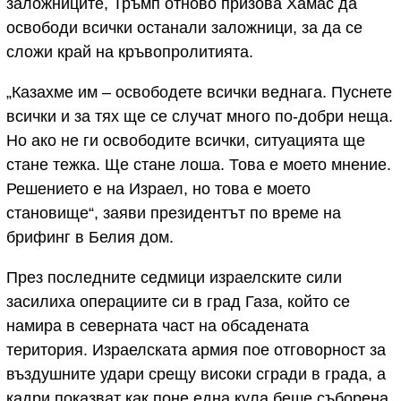
заложниците, Тръмп отново призова Хамас да
освободи всички останали заложници, за да се
сложи край на кръвопролитията.
„Казахме им – освободете всички веднага. Пуснете
всички и за тях ще се случат много по-добри неща.
Но ако не ги освободите всички, ситуацията ще
стане тежка. Ще стане лоша. Това е моето мнение.
Решението е на Израел, но това е моето
становище“, заяви президентът по време на
брифинг в Белия дом.
През последните седмици израелските сили
засилиха операциите си в град Газа, който се
намира в северната част на обсадената
територия. Израелската армия пое отговорност за
въздушните удари срещу високи сгради в града, а
кадри показват как поне една кула беше съборена.