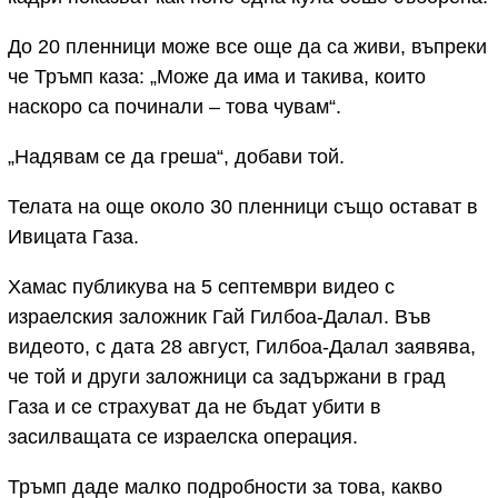
До 20 пленници може все още да са живи, въпреки
че Тръмп каза: „Може да има и такива, които
наскоро са починали – това чувам“.
„Надявам се да греша“, добави той.
Телата на още около 30 пленници също остават в
Ивицата Газа.
Хамас публикува на 5 септември видео с
израелския заложник Гай Гилбоа-Далал. Във
видеото, с дата 28 август, Гилбоа-Далал заявява,
че той и други заложници са задържани в град
Газа и се страхуват да не бъдат убити в
засилващата се израелска операция.
Тръмп даде малко подробности за това, какво