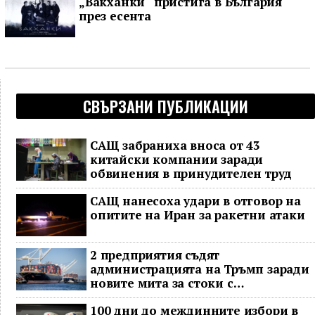
„Вакханки“ пристига в България
през есента
СВЪРЗАНИ ПУБЛИКАЦИИ
САЩ забраниха вноса от 43
китайски компании заради
обвинения в принудителен труд
САЩ нанесоха удари в отговор на
опитите на Иран за ракетни атаки
2 предприятия съдят
администрацията на Тръмп заради
новите мита за стоки с
принудителен труд
100 дни до междинните избори в