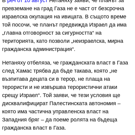
В
реч от 10 август
Нетаняху заяви, че планът за
превземане на град Газа не е част от безсрочна
израелска окупация на ивицата. В същото време
той посочи, че планът предвижда Израел да има
„главна отговорност за сигурността“ на
територията, като позволи „неизраелска, мирна
гражданска администрация“.
Нетаняху отбеляза, че гражданската власт в Газа
след Хамас трябва да бъде такава, която „не
възпитава децата си в терор, не плаща на
терористи и не извършва терористични атаки
срещу Израел“. Той заяви, че тези условия ще
дисквалифицират Палестинската автономия –
която има частична управленска власт на
Западния бряг – да поеме ролята на бъдеща
гражданска власт в Газа.