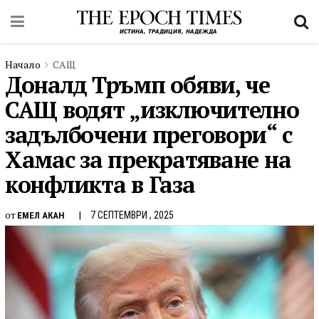
Начало
САЩ
Доналд Тръмп обяви, че
САЩ водят „изключително
задълбочени преговори“ с
Хамас за прекратяване на
конфликта в Газа
от
7 СЕПТЕМВРИ , 2025
ЕМЕЛ АКАН