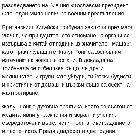
разследването на бившия югославски президент
Слободан Милошевич за военни престъпления.
Британският Китайски трибунал заключи през март
2020 г., че принудителното отнемане на органи се
извършва в Китай от години „в значителен мащаб“,
като практикуващите Фалун Гонг са „основният
източник“ на човешки органи. В доклада на
трибунала се отбелязва също, че други
малцинствени групи като уйгури, тибетски будисти
и християни от домашни църкви също са обект на
малтретиране.
Фалун Гонг е духовна практика, която се състои от
медитативни упражнения и морални учения,
съсредоточени върху истинността, състраданието
и търпението. Преди двадесет и две години