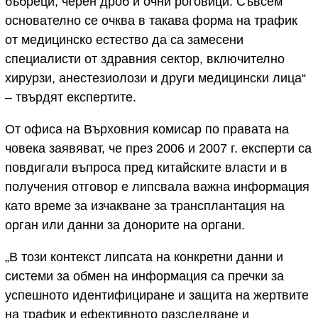
бъбреци, черен дроб и очни роговици. Съвсем
основателно се очква в такава форма на трафик
от медицинско естество да са замесени
специалисти от здравния сектор, включително
хирурзи, анестезиолози и други медицински лица“
– твърдят експертите.
От офиса на Върховния комисар по правата на
човека заявяват, че през 2006 и 2007 г. експерти са
повдигали въпроса пред китайските власти и в
получения отговор е липсвала важна информация
като време за изчакване за трансплантация на
орган или данни за донорите на органи.
„В този контекст липсата на конкретни данни и
системи за обмен на информация са пречки за
успешното идентифициране и защита на жертвите
на трафик и ефективното разследване и