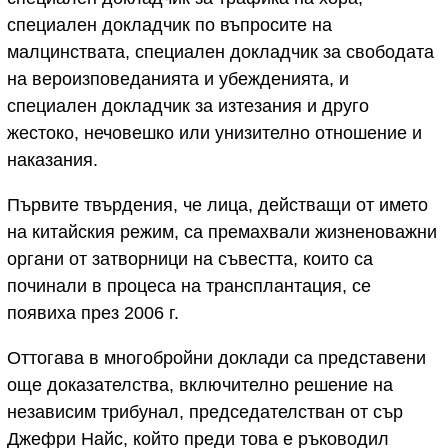
специален докладчик по въпросите на
малцинствата, специален докладчик за свободата
на вероизповеданията и убежденията, и
специален докладчик за изтезания и друго
жестоко, нечовешко или унизително отношение и
наказания.
Първите твърдения, че лица, действащи от името
на китайския режим, са премахвали жизненоважни
органи от затворници на съвестта, които са
починали в процеса на трансплантация, се
появиха през 2006 г.
Оттогава в многобройни доклади са представени
още доказателства, включително решение на
независим трибунал, председателстван от сър
Джефри Найс, който преди това е ръководил