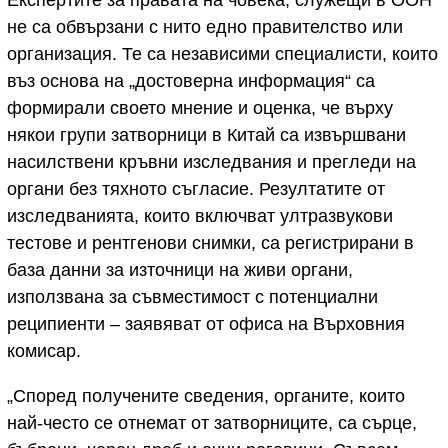
не са обвързани с нито едно правителство или
организация. Те са независими специалисти, които
въз основа на „достоверна информация“ са
формирали своето мнение и оценка, че върху
някои групи затворници в Китай са извършвани
насилствени кръвни изследвания и прегледи на
органи без тяхното съгласие. Резултатите от
изследванията, които включват ултразвукови
тестове и рентгенови снимки, са регистрирани в
база данни за източници на живи органи,
използвана за съвместимост с потенциални
реципиенти – заявяват от офиса на Върховния
комисар.
„Според получените сведения, органите, които
най-често се отнемат от затворниците, са сърце,