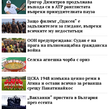
Григор Димитров продължава
възхода си в ATP ранглистата
въпреки принудителната пауза
Защо филмът „Одисея“ е
задължителен за гледане, въпреки
всичките му недостатъци
ООН предупреждава: Судан е на
прага на пълномащабна гражданска
война
Селска агнешка чорба с ориз
ЦСКА 1948 измъкна ценно реми в
Атина и остави всичко за реванша
срещу Панатинайкос
„Вакханки“ пристига в България
през есента