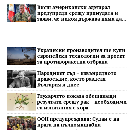
Висш американски адмирал
предупреди срещу принудата и
заяви, че никоя държава няма да
доминира в Индо-Тихоокеанския
регион
Украински производител ще купи
европейски технологии за проект
за противоракетна отбрана
Народният съд – извънредното
правосъдие, което разделя
България и днес
Глухарчето показа обещаващи
резултати срещу рак – необходими
са изпитания с хора
ООН предупреждава: Судан е на
прага на пълномащабна