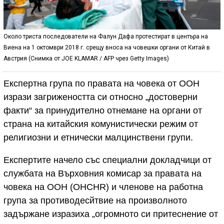
Около триста последователи на Фалун Дафа протестират в центъра на
Виена на 1 октомври 2018 г. срещу вноса на човешки органи от Китай в
Австрия (Снимка от JOE KLAMAR / AFP чрез Getty Images)
Експертна група по правата на човека от ООН
изрази загрижеността си относно „достоверни
факти“ за принудително отнемане на органи от
страна на китайския комунистически режим от
религиозни и етнически малцинствени групи.
Експертите начело със специални докладчици от
службата на Върховния комисар за правата на
човека на ООН (OHCHR) и членове на работна
група за противодесйтвие на произволното
задържане изразиха „огромното си притеснение от