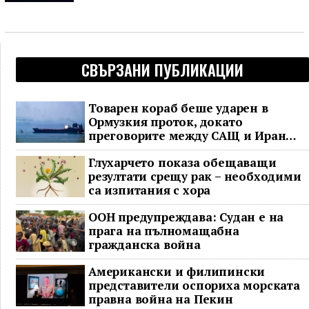
СВЪРЗАНИ ПУБЛИКАЦИИ
Товарен кораб беше ударен в
Ормузкия проток, докато
преговорите между САЩ и Иран
останаха в безизходица
Глухарчето показа обещаващи
резултати срещу рак – необходими
са изпитания с хора
ООН предупреждава: Судан е на
прага на пълномащабна
гражданска война
Американски и филипински
представители оспориха морската
правна война на Пекин