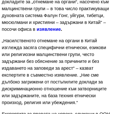
докладите за „отнемане на органи“, насочено към
малцинствени групи – в това число практикуващи
духовната система Фалун Гонг, уйгури, тибетци,
мюсюлмани и християни – задържани в Китай“ –
посочи офиса в
изявление
.
„Насилственото отнемане на органи в Китай
изглежда засяга специфични етнически, езикови
или религиозни малцинствени групи, често
задържани без обяснение за причините и без
издаването на заповеди за арест“ – казват
експертите в съвместно изявление. „Ние сме
дълбоко загрижени от постъпилите доклади за
дискриминационно отношение към затворниците
или задържаните, на база техния етнически
произход, религия или убеждения.“
Експертите за правата на човека, служещи в ООН