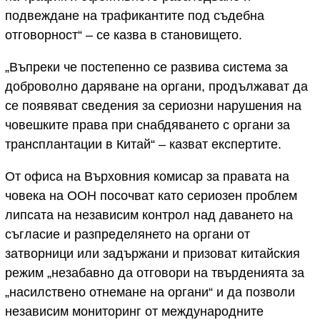
подвеждане на трафикантите под съдебна
отговорност“ – се казва в становището.
„Въпреки че постепенно се развива система за
доброволно даряване на органи, продължават да
се появяват сведения за сериозни нарушения на
човешките права при снабдяването с органи за
трансплантации в Китай“ – казват експертите.
От офиса на Върховния комисар за правата на
човека на ООН посочват като сериозен проблем
липсата на независим контрол над даването на
съгласие и разпределянето на органи от
затворници или задържани и призоват китайския
режим „незабавно да отговори на твърденията за
„насилствено отнемане на органи“ и да позволи
независим мониторинг от международните