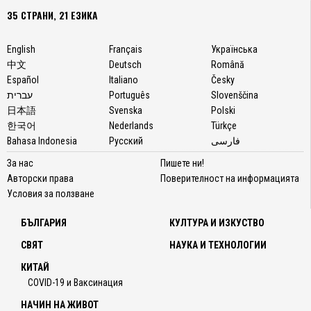
35 СТРАНИ, 21 ЕЗИКА
English
Français
Українська
中文
Deutsch
Română
Español
Italiano
Česky
עברית
Português
Slovenščina
日本語
Svenska
Polski
한국어
Nederlands
Türkçe
Bahasa Indonesia
Русский
فارسی
За нас
Пишете ни!
Авторски права
Поверителност на информацията
Условия за ползване
БЪЛГАРИЯ
КУЛТУРА И ИЗКУСТВО
СВЯТ
НАУКА И ТЕХНОЛОГИИ
КИТАЙ
COVID-19 и Ваксинация
НАЧИН НА ЖИВОТ