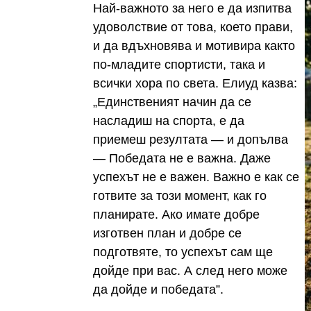
Най-важното за него е да изпитва
удоволствие от това, което прави,
и да вдъхновява и мотивира както
по-младите спортисти, така и
всички хора по света. Елиуд казва:
„Единственият начин да се
насладиш на спорта, е да
приемеш резултата — и допълва
— Победата не е важна. Даже
успехът не е важен. Важно е как се
готвите за този момент, как го
планирате. Ако имате добре
изготвен план и добре се
подготвяте, то успехът сам ще
дойде при вас. А след него може
да дойде и победата”.