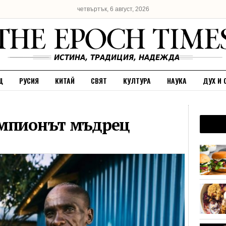
четвъртък, 6 август, 2026
Щ
РУСИЯ
КИТАЙ
СВЯТ
КУЛТУРА
НАУКА
ДУХ И 
ампионът мъдрец