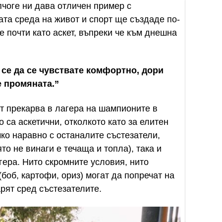
пчоге ни дава отличен пример с
ата среда на живот и спорт ще създаде по-
е почти като аскет, въпреки че към днешна
е се да се чувствате комфортно,
дори
е промяната.”
ът прекарва в лагера на шампионите в
о са аскетични, отколкото като за елитен
ичко наравно с останалите състезатели,
то не винаги е течаща и топла), така и
гера. Нито скромните условия, нито
(боб, картофи, ориз) могат да попречат на
арят сред състезателите.