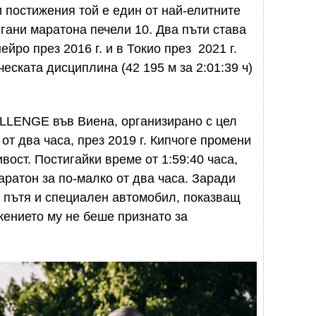
 постижения той е един от най-елитните
гани маратона печели 10. Два пъти става
ро през 2016 г. и в Токио през 2021 г.
ческата дисциплина (42 195 м за 2:01:39 ч)
LLENGE във Виена, организирано с цел
от два часа, през 2019 г. Кипчоге промени
ост. Постигайки време от 1:59:40 часа,
аратон за по-малко от два часа. Заради
 пътя и специален автомобил, показващ
жението му не беше признато за