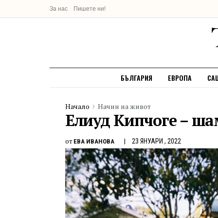
За нас
Пишете ни!
БЪЛГАРИЯ
ЕВРОПА
СА
Начало
Начин на живот
Елиуд Кипчоге – ш
от
23 ЯНУАРИ , 2022
ЕВА ИВАНОВА