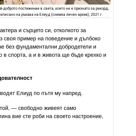
й-доброто постижение в света, което не е признато за рекорд,
изписано на ръкава на Елиуд (снимка личен архив), 2021 г.
ктера и сърцето си, отколкото за
ез своя пример на поведение и дълбоко
 че без фундаментални добродетели и
 в спорта, а и в живота ще бъде крехко и
дователност
 водят Елиуд по пътя му напред.
той, — свободно живеят само
ина вие сте роби на своето настроение,