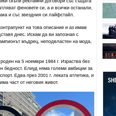
йки скъпи рекламни договори със същата
атляват феновете си, а и всички останали,
така и със звездния си лайфстайл.
онтрапункт на това описание и аз имам
дставя днес. Искам да ви запозная с
ампионът мъдрец, неподвластен на мода,
 роден на 5 ноември 1984 г. Израства без
он бедност. Елиуд няма големи амбиции за
порт. Едва през 2001 г. леката атлетика, и
има част от неговия живот.