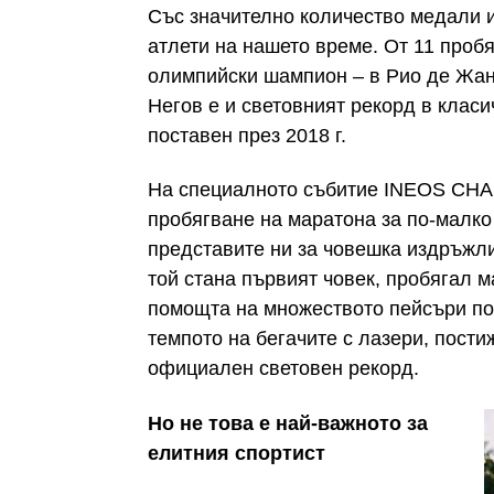
Със значително количество медали и
атлети на нашето време. От 11 пробя
олимпийски шампион – в Рио де Жаней
Негов е и световният рекорд в класи
поставен през 2018 г.
На специалното събитие INEOS CHA
пробягване на маратона за по-малко 
представите ни за човешка издръжлив
той стана първият човек, пробягал м
помощта на множеството пейсъри по
темпото на бегачите с лазери, пости
официален световен рекорд.
Но не това е най-важното за
елитния спортист