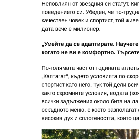
Неповлиян от звездния си статут, Ки
поведението си. Убеден, че по-трудн
качествен човек и спортист, той живе
дата вече е милионер.
„Умейте да се адаптирате. Научет
когато не ви е комфортно
. Търсет
По-голямата част от годината атлет
„Каптагат”, където условията по-скор
спортист като него. Тук той дели вс
както скромните условия, водата (коя
всички задължения около бита на ла
оскъдното меню, с което разполагат 
високия дух и сплотеността, които ц