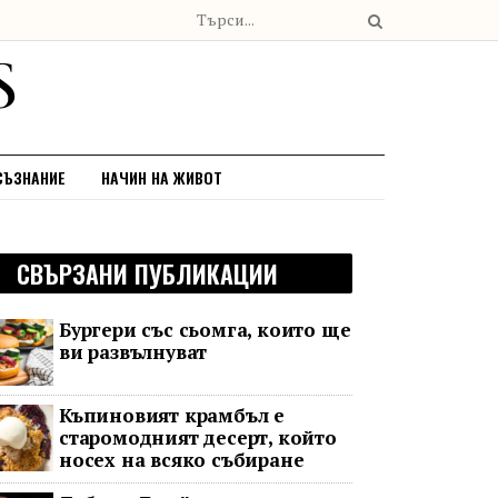
СЪЗНАНИЕ
НАЧИН НА ЖИВОТ
СВЪРЗАНИ ПУБЛИКАЦИИ
Бургери със сьомга, които ще
ви развълнуват
Къпиновият крамбъл е
старомодният десерт, който
носех на всяко събиране