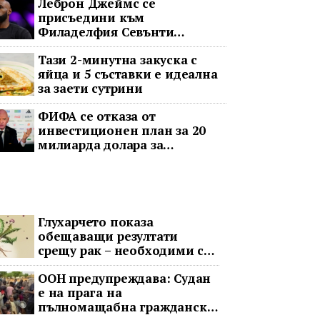
Леброн Джеймс се
присъедини към
Филаделфия Севънти
Сиксърс с 2-годишен договор
Тази 2-минутна закуска с
за 8 милиона долара
яйца и 5 съставки е идеална
за заети сутрини
ФИФА се отказа от
инвестиционен план за 20
милиарда долара за
Световното първенство след
остра реакция
Глухарчето показа
обещаващи резултати
срещу рак – необходими са
изпитания с хора
ООН предупреждава: Судан
е на прага на
пълномащабна гражданска