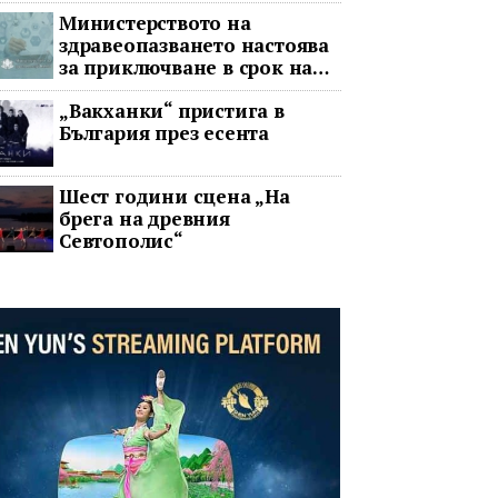
война
Министерството на
здравеопазването настоява
за приключване в срок на
два ключови строителни
„Вакханки“ пристига в
проекта
България през есента
Шест години сцена „На
брега на древния
Севтополис“