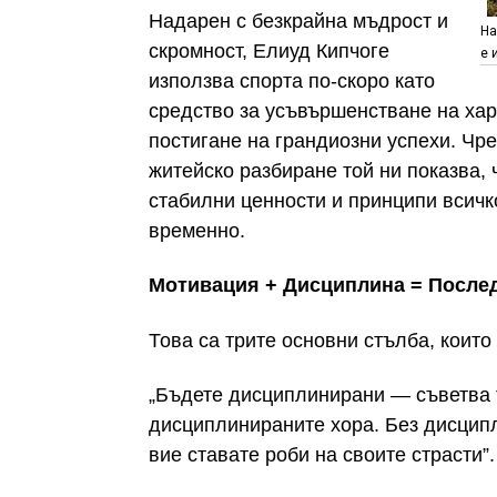
Надарен с безкрайна мъдрост и
На
скромност, Елиуд Кипчоге
е 
използва спорта по-скоро като
средство за усъвършенстване на хара
постигане на грандиозни успехи. Чр
житейско разбиране той ни показва,
стабилни ценности и принципи всичко
временно.
Мотивация + Дисциплина = После
Това са трите основни стълба, които
„Бъдете дисциплинирани — съветва 
дисциплинираните хора. Без дисципл
вие ставате роби на своите страсти”.