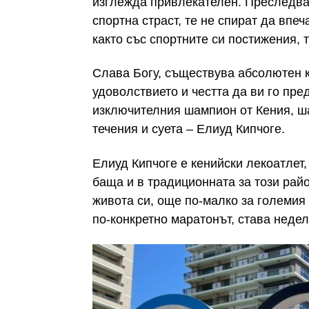
изглежда привлекателен. Преследва
спортна страст, те не спират да впеч
както със спортните си постижения, 
Слава Богу, съществува абсолютен к
удоволствието и честта да ви го пре
изключителния шампион от Кения, ш
течения и суета – Елиуд Кипчоге.
Елиуд Кипчоге е кенийски лекоатлет,
баща и в традиционната за този рай
живота си, още по-малко за големия с
по-конкретно маратонът, става недел