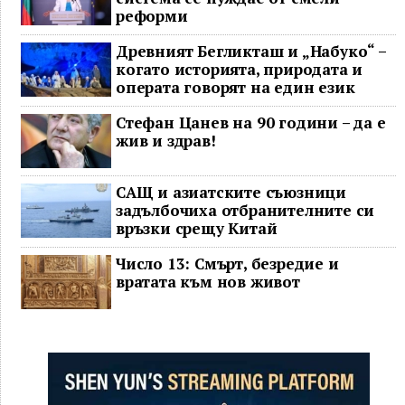
реформи
Древният Бегликташ и „Набуко“ –
когато историята, природата и
операта говорят на един език
Стефан Цанев на 90 години – да е
жив и здрав!
САЩ и азиатските съюзници
задълбочиха отбранителните си
връзки срещу Китай
Число 13: Смърт, безредие и
вратата към нов живот