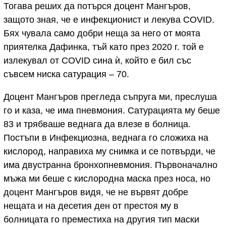
Тогава реших да потърся доцент Мангъров,
защото зная, че е инфекционист и лекува COVID.
Бях чувала само добри неща за него от моята
приятелка Дафинка, тъй като през 2020 г. той е
излекувал от COVID сина ѝ, който е бил със
съвсем ниска сатурация – 70.
Доцент Мангъров прегледа съпруга ми, преслуша
го и каза, че има пневмония. Сатурацията му беше
83 и трябваше веднага да влезе в болница.
Постъпи в Инфекциозна, веднага го сложиха на
кислород, направиха му снимка и се потвърди, че
има двустранна бронхопневмония. Първоначално
мъжа ми беше с кислородна маска през носа, но
доцент Мангъров видя, че не вървят добре
нещата и на десетия ден от престоя му в
болницата го преместиха на другия тип маски