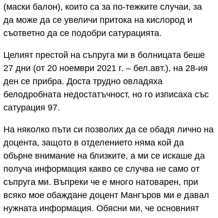
(маски балон), които са за по-тежките случаи, за
да може да се увеличи притока на кислород и
съответно да се подобри сатурацията.
Целият престой на съпруга ми в болницата беше
27 дни (от 20 ноември 2021 г. – бел.авт.), на 28-ия
ден се прибра. Доста трудно овладяха
белодробната недостатъчност, но го изписаха със
сатурация 97.
На няколко пъти си позволих да се обадя лично на
доцента, защото в отделението няма кой да
обърне внимание на близките, а ми се искаше да
получа информация какво се случва не само от
съпруга ми. Въпреки че е много натоварен, при
всяко мое обаждане доцент Мангъров ми е давал
нужната информация. Обясни ми, че основният