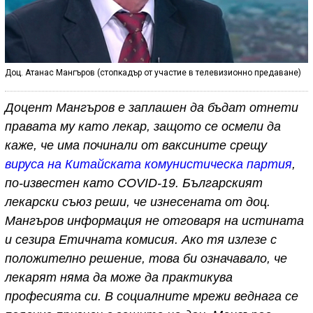
Доц. Атанас Мангъров (стопкадър от участие в телевизионно предаване)
Доцент Мангъров е заплашен да бъдат отнети
правата му като лекар, защото се осмели да
каже, че има починали от ваксините срещу
вируса на Китайската комунистическа партия
,
по-известен като COVID-19. Българският
лекарски съюз реши, че изнесената от доц.
Мангъров информация не отговаря на истината
и сезира Етичната комисия. Ако тя излезе с
положително решение, това би означавало, че
лекарят няма да може да практикува
професията си. В социалните мрежи веднага се