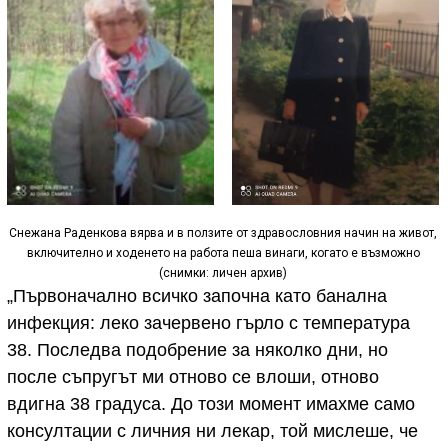
Снежана Раденкова вярва и в ползите от здравословния начин на живот,
включително и ходенето на работа пеша винаги, когато е възможно
(снимки: личен архив)
„Първоначално всичко започна като банална
инфекция: леко зачервено гърло с температура
38. Последва подобрение за няколко дни, но
после съпругът ми отново се влоши, отново
вдигна 38 градуса. До този момент имахме само
консултации с личния ни лекар, той мислеше, че