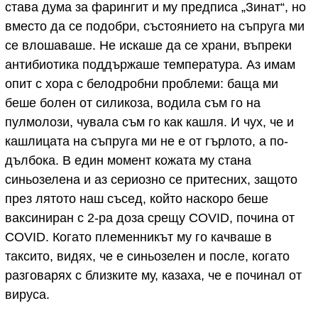
става дума за фарингит и му предписа „Зинат“, но
вместо да се подобри, състоянието на съпруга ми
се влошаваше. Не искаше да се храни, въпреки
антибиотика поддържаше температура. Аз имам
опит с хора с белодробни проблеми: баща ми
беше болен от силикоза, водила съм го на
пулмолози, чувала съм го как кашля. И чух, че и
кашлицата на съпруга ми не е от гърлото, а по-
дълбока. В един момент кожата му стана
синьозелена и аз сериозно се притесних, защото
през лятото наш съсед, който наскоро беше
ваксиниран с 2-ра доза срещу COVID, почина от
COVID. Когато племенникът му го качваше в
таксито, видях, че е синьозелен и после, когато
разговарях с близките му, казаха, че е починал от
вируса.