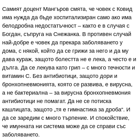
Самият доцент Мангъров смята, че човек с Ковид
има нужда да бъде хоспитализиран само ако има
белодробна недостатъчност – както е в случая с
Богдан, съпруга на Снежанка. В противен случай
най-добре е човек да прекара заболяването у
дома, с някой, който да се грижи за него и да му
дава кураж, защото болестта не е лека, а често е и
дълга. Да се лекува като грип – с много течности и
витамин С. Без антибиотици, защото дори и
бронхопневмонията, която се развива, е вирусна,
а не бактериална – за вирусна бронхопневмония
антибиотици не помагат. Да не се потиска
кашлицата, защото „тя е гимнастика за дроба“. И
да се заредим с много търпение. И спокойствие,
че имунната ни система може да се справи със
заболяването.