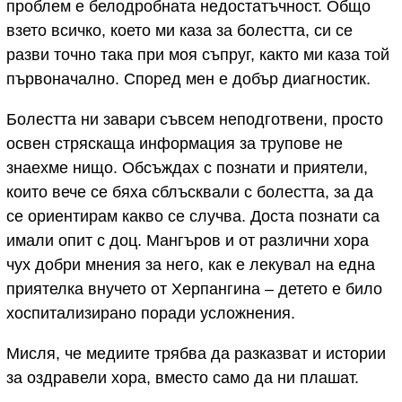
проблем е белодробната недостатъчност. Общо
взето всичко, което ми каза за болестта, си се
разви точно така при моя съпруг, както ми каза той
първоначално. Според мен е добър диагностик.
Болестта ни завари съвсем неподготвени, просто
освен стряскаща информация за трупове не
знаехме нищо. Обсъждах с познати и приятели,
които вече се бяха сблъсквали с болестта, за да
се ориентирам какво се случва. Доста познати са
имали опит с доц. Мангъров и от различни хора
чух добри мнения за него, как е лекувал на една
приятелка внучето от Херпангина – детето е било
хоспитализирано поради усложнения.
Мисля, че медиите трябва да разказват и истории
за оздравели хора, вместо само да ни плашат.