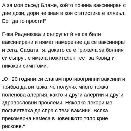
А за моя съсед Блаже, който почина ваксиниран с
две дози, дори не зная в коя статистика е влязъл.
Бог да го прости!“
Г-жа Раденкова и съпругът ѝ не са били
ваксинирани и нямат намерение да се ваксинират
и сега. Самата тя, докато се е грижела за болния
си съпруг, е имала пожителен тест за Ковид и
никакви симптоми.
„От 20 години си слагам противогрипни ваксини и
трябва да ви кажа, че получих много тежка
поленова алергия, както и други алергии и други
здравословни проблеми. Няколко лекари ме
посъветваха да спра с тези ваксини. Всяка
прекомерна намеса в човешкото тяло крие
рискове.“