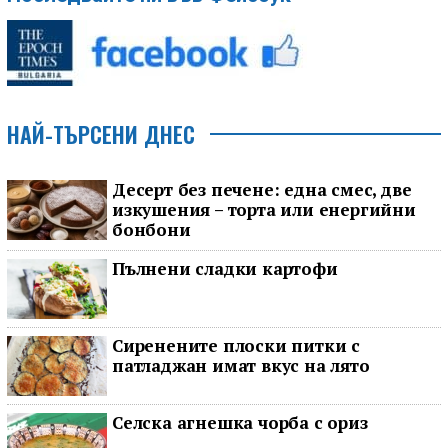
НАЙ-ТЪРСЕНИ ДНЕС
Десерт без печене: една смес, две
изкушения – торта или енергийни
бонбони
Пълнени сладки картофи
Сиренените плоски питки с
патладжан имат вкус на лято
Селска агнешка чорба с ориз