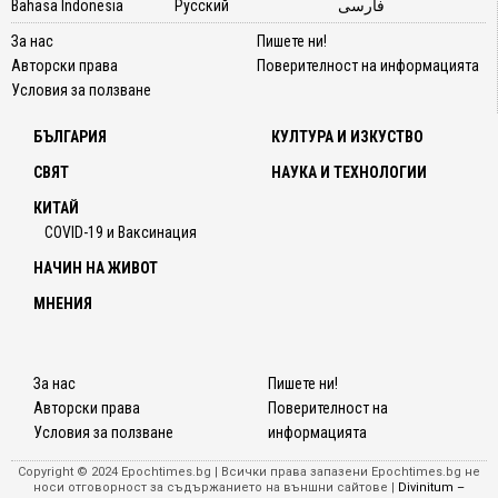
Bahasa Indonesia
Русский
فارسی
За нас
Пишете ни!
Авторски права
Поверителност на информацията
Условия за ползване
БЪЛГАРИЯ
КУЛТУРА И ИЗКУСТВО
СВЯТ
НАУКА И ТЕХНОЛОГИИ
КИТАЙ
COVID-19 и Ваксинация
НАЧИН НА ЖИВОТ
МНЕНИЯ
За нас
Пишете ни!
Авторски права
Поверителност на
Условия за ползване
информацията
Copyright © 2024 Epochtimes.bg | Всички права запазени Epochtimes.bg не
носи отговорност за съдържанието на външни сайтове |
Divinitum –