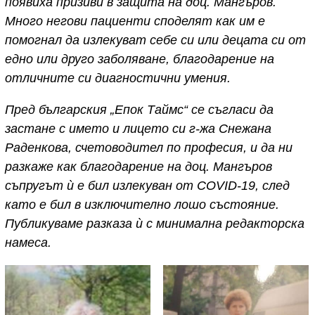
появиха призиви в защита на доц. Мангъров.
Много негови пациенти споделят как им е
помогнал да излекуват себе си или децата си от
едно или друго заболяване, благодарение на
отличните си диагностични умения.
Пред българския „Епок Таймс“ се съгласи да
застане с името и лицето си г-жа Снежана
Раденкова, счетоводител по професия, и да ни
разкаже как благодарение на доц. Мангъров
съпругът ѝ е бил излекуван от COVID-19, след
като е бил в изключително лошо състояние.
Публикуваме разказа ѝ с минимална редакторска
намеса.