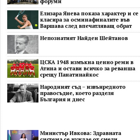
форуми
Елизара Янева показа характер и се
класира за осминафиналите във
Варшава след впечатляващ обрат
Непознатият Найден Шейтанов
ЦСКА 1948 измъкна ценно реми в
Атина и остави всичко за реванша
срещу Панатинайкос
Народният съд – извънредното
правосъдие, което разделя
България и днес
Министър Ивкова: Здравната
система се нуждае от смели