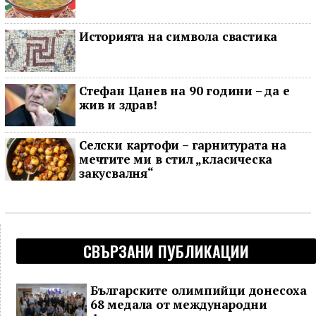
Историята на символа свастика
Стефан Цанев на 90 години – да е
жив и здрав!
Селски картофи – гарнитурата на
мечтите ми в стил „класическа
закусвалня“
СВЪРЗАНИ ПУБЛИКАЦИИ
Българските олимпийци донесоха
68 медала от международни