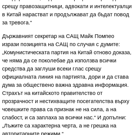
срещу правозащитници, адвокати и интелектуалци
в Китай нарастват и продължават да бъдат повод
за тревога.“
Държавният секретар на САЩ Майк Помпео
изрази позицията на САЩ по случая с думите:
„Комунистическата партия на Китай отново доказа,
че няма да се поколебае да използва всички
средства да заглуши всеки глас срещу
официалната линия на партията, дори и да става
дума за обществено важна здравна информация.
Страхът на китайското правителство от
прозрачност и нестихващите посегателства върху
човешките права са признак не на сила, а на
слабост, и са заплаха за всички нас.“ И допълни:
„Лъжите са характерна черта, а не грешка на
авторитарните режими.“