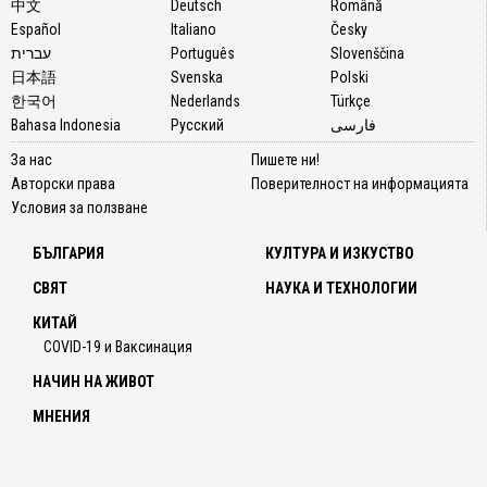
中文
Deutsch
Română
Español
Italiano
Česky
עברית
Português
Slovenščina
日本語
Svenska
Polski
한국어
Nederlands
Türkçe
Bahasa Indonesia
Русский
فارسی
За нас
Пишете ни!
Авторски права
Поверителност на информацията
Условия за ползване
БЪЛГАРИЯ
КУЛТУРА И ИЗКУСТВО
СВЯТ
НАУКА И ТЕХНОЛОГИИ
КИТАЙ
COVID-19 и Ваксинация
НАЧИН НА ЖИВОТ
МНЕНИЯ