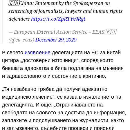
🇨🇳China: Statement by the Spokesperson on
sentencing of journalists, lawyers and human rights
defenders
https://t.co/ZpRTYx9Rgt
— European External Action Service – EEAS 🇪🇺
(@eu_eeas)
December 29, 2020
В своето
изявление
делегацията на ЕС за Китай
цитира „достоверни източници“, според които
бившата адвокатка е била подлагана на мъчения
и здравословното ѝ състояние е критично.
„Тя незабавно трябва да получи адекватно
медицинско лечение“, се казва в изявлението на
делегацията. И още: „Ограничаването на
свободата на словото на достъпа до информация,
заплахите и подслушването на журналисти, както
и задържането, съдебните процеси и присъди