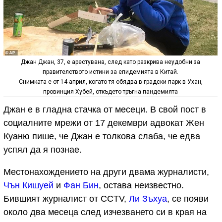
Джан Джан, 37, е арестувана, след като разкрива неудобни за
правителството истини за епидемията в Китай.
Снимката е от 14 април, когато тя обядва в градски парк в Ухан,
провинция Хубей, откъдето тръгна пандемията
Джан е в гладна стачка от месеци. В свой пост в
социалните мрежи от 17 декември адвокат Жен
Куаню пише, че Джан е толкова слаба, че едва
успял да я познае.
Местонахождението на други двама журналисти,
Чън Кишуей
и
Фан Бин
, остава неизвестно.
Бившият журналист от CCTV,
Ли Зъхуа
, се появи
около два месеца след изчезването си в края на