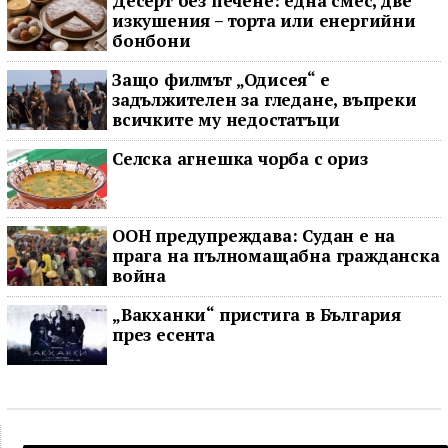
Десерт без печене: една смес, две
изкушения – торта или енергийни
бонбони
Защо филмът „Одисея“ е
задължителен за гледане, въпреки
всичките му недостатъци
Селска агнешка чорба с ориз
ООН предупреждава: Судан е на
прага на пълномащабна гражданска
война
„Вакханки“ пристига в България
през есента