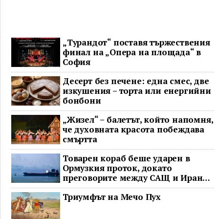
„Турандот“ поставя тържествения
финал на „Опера на площада“ в
София
Десерт без печене: една смес, две
изкушения – торта или енергийни
бонбони
„Жизел“ – балетът, който напомня,
че духовната красота побеждава
смъртта
Товарен кораб беше ударен в
Ормузкия проток, докато
преговорите между САЩ и Иран
останаха в безизходица
Триумфът на Мечо Пух