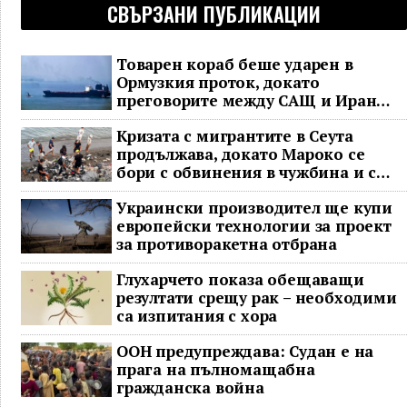
СВЪРЗАНИ ПУБЛИКАЦИИ
Товарен кораб беше ударен в
Ормузкия проток, докато
преговорите между САЩ и Иран
останаха в безизходица
Кризата с мигрантите в Сеута
продължава, докато Мароко се
бори с обвинения в чужбина и с
гнева у дома
Украински производител ще купи
европейски технологии за проект
за противоракетна отбрана
Глухарчето показа обещаващи
резултати срещу рак – необходими
са изпитания с хора
ООН предупреждава: Судан е на
прага на пълномащабна
гражданска война