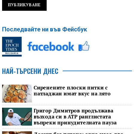
Последвайте ни във Фейсбук
НАЙ-ТЪРСЕНИ ДНЕС
Сиренените плоски питки с
патладжан имат вкус на лято
Григор Димитров продължава
възхода си в ATP ранглистата
въпреки принудителната пауза