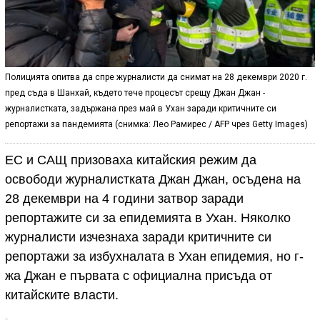
Полицията опитва да спре журналисти да снимат на 28 декември 2020 г.
пред съда в Шанхай, където тече процесът срещу Джан Джан -
журналистката, задържана през май в Ухан заради критичните си
репортажи за пандемията (снимка: Лео Рамирес / AFP чрез Getty Images)
ЕС и САЩ призоваха китайския режим да
освободи журналистката Джан Джан, осъдена на
28 декември на 4 години затвор заради
репортажите си за епидемията в Ухан. Няколко
журналисти изчезнаха заради критичните си
репортажи за избухналата в Ухан епидемия, но г-
жа Джан е първата с официална присъда от
китайските власти.