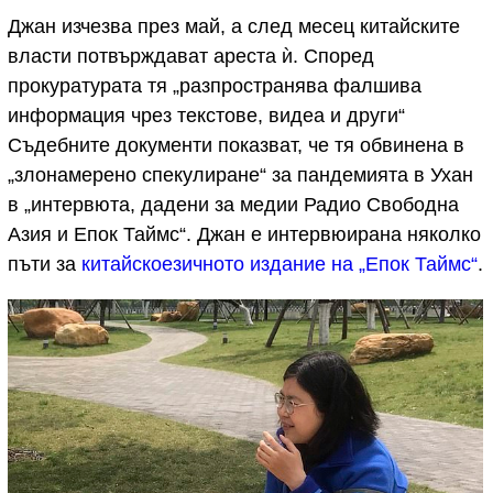
Джан изчезва през май, а след месец китайските
власти потвърждават ареста ѝ. Според
прокуратурата тя „разпространява фалшива
информация чрез текстове, видеа и други“
Съдебните документи показват, че тя обвинена в
„злонамерено спекулиране“ за пандемията в Ухан
в „интервюта, дадени за медии Радио Свободна
Азия и Епок Таймс“. Джан е интервюирана няколко
пъти за
китайскоезичното издание на „Епок Таймс“
.