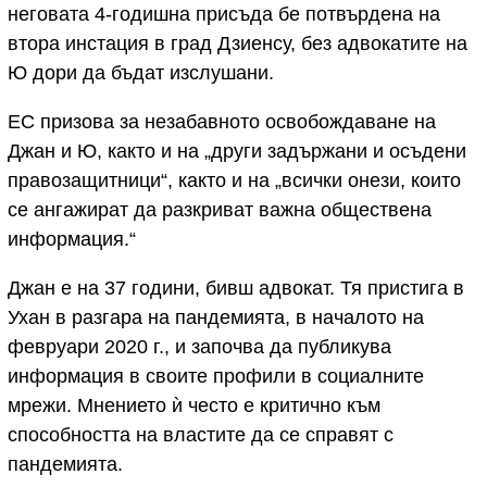
неговата 4-годишна присъда бе потвърдена на
втора инстация в град Дзиенсу, без адвокатите на
Ю дори да бъдат изслушани.
ЕС призова за незабавното освобождаване на
Джан и Ю, както и на „други задържани и осъдени
правозащитници“, както и на „всички онези, които
се ангажират да разкриват важна обществена
информация.“
Джан е на 37 години, бивш адвокат. Тя пристига в
Ухан в разгара на пандемията, в началото на
февруари 2020 г., и започва да публикува
информация в своите профили в социалните
мрежи. Мнението ѝ често е критично към
способността на властите да се справят с
пандемията.