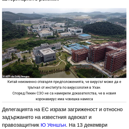
Китай неизменно отхвърля предположенията, че вирусът може да е
тръгнал от института по вирусология в Ухан.
Според Пекин СЗО не са намерили доказателства, че в новия
коронавирус има човешка намеса
Делегацията на ЕС изрази загриженост и относно
задържането на известния адвокат и
правозащитник
Ю Уеншън
. На 13 декември