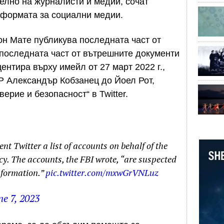
телно на журналисти и медии, сочат
тформата за социални медии.
н Мате публикува последната част от
В последната част от вътрешните документи
ентира върху имейл от 27 март 2022 г.,
Р Александър Кобзанец до Йоел Рот,
ерие и безопасност“ в Twitter.
nt Twitter a list of accounts on behalf of the
cy. The accounts, the FBI wrote, “are suspected
nformation.”
pic.twitter.com/mxwGrVNLuz
ne 7, 2023