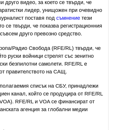
и друго видео, за което се твърди, че
паратистки лидер, унищожен при очевидно
 журналист поставя под
съмнение
тези
ято се твърди, че показва регистрационния
съвсем друго превозно средство.
ропа/Радио Свобода (RFE/RL) твърди, че
йто руски войници стрелят със зенитно
нски безпилотни самолети. RFE/RL е
от правителството на САЩ.
дполагаемия списък на СБУ, принадлежи
диен канал, който се продуцира от RFE/RL
 (VOA). RFE/RL и VOA се финансират от
анската агенция за глобални медии