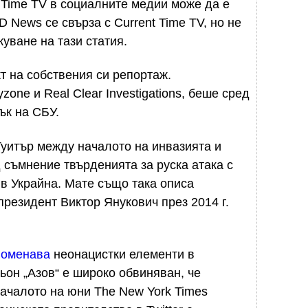
 Time TV в социалните медии може да е
 News се свърза с Current Time TV, но не
уване на тази статия.
т на собствения си репортаж.
one и Real Clear Investigations, беше сред
ък на СБУ.
Туитър между началото на инвазията и
 съмнение твърденията за руска атака с
в Украйна. Мате също така описа
президент Виктор Янукович през 2014 г.
поменава
неонацистки елементи в
ьон „Азов“ е широко обвиняван, че
ачалото на юни The New York Times