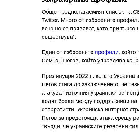
Общо предполагаемият списък на С
Twitter. Много от изброените профил
вече не се появяват, като при търс
съществува“.
Един от изброените
профили
, който
Семьон Пегов, който управлява кана
През януари 2022 г., когато Украйна
Пегов стига до заключението, че те
атакуват източния украински регион Д
водят боеве между поддръжници на 
сепаратисти. Украинска интернет с
Пегов за предстояща атака срещу ре
твърди, че украинските резервни сил