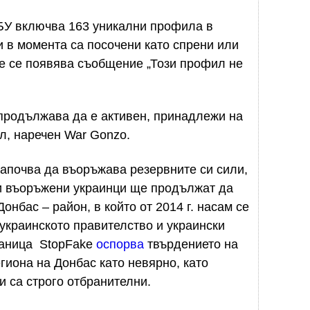
БУ включва 163 уникални профила в
и в момента са посочени като спрени или
ене се появява съобщение „Този профил не
 продължава да е активен, принадлежи на
л, наречен War Gonzo.
 започва да въоръжава резервните си сили,
зи въоръжени украинци ще продължат да
онбас – район, в който от 2014 г. насам се
украинското правителство и украински
траница StopFake
оспорва
твърдението на
гиона на Донбас като невярно, като
и са строго отбранителни.