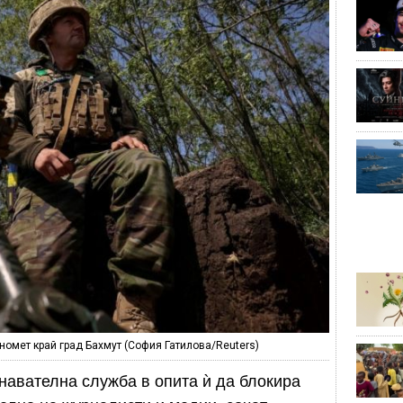
омет край град Бахмут (София Гатилова/Reuters)
навателна служба в опита ѝ да блокира