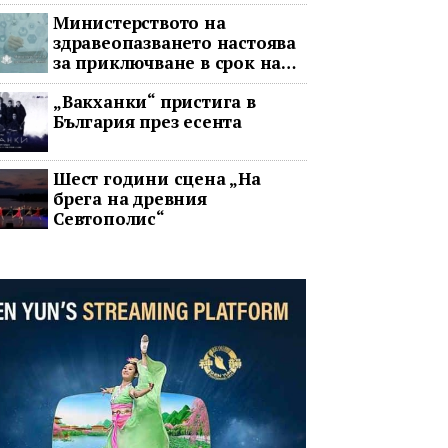
война
Министерството на
здравеопазването настоява
за приключване в срок на
два ключови строителни
„Вакханки“ пристига в
проекта
България през есента
Шест години сцена „На
брега на древния
Севтополис“