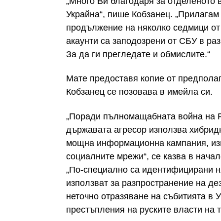
„Много Ви благодаря за отделеното 
Украйна“, пише Кобзанец. „Прилагам 
продължение на няколко седмици от 
акаунти са заподозрени от СБУ в ра
За да ги прегледате и обмислите.“
Мате предоставя копие от предпола
Кобзанец се позовава в имейла си.
„Поради пълномащабната война на 
държавата агресор използва хибрид
мощна информационна кампания, из
социалните мрежи“, се казва в нача
„По-специално са идентифицирани няк
използват за разпространение на д
неточно отразяване на събитията в 
престъпления на руските власти на 