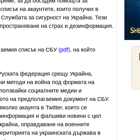
време, за да обсъдим помощта за
списък на акаунтите, които получих в
Службата за сигурност на Украйна. Тези
зпространяване на страх и дезинформация.
гаемия списък на СБУ
(pdf)
, на който
Руската федерация срещу Украйна,
ни методи на война под формата на
ползвайки социалните медии и
лото на предполагаемия документ на СБУ.
олко акаунта в Twitter, които се
езинформация и фалшиви новини с цел
Украйна, оправдаване на военните
територията на украинската държава в