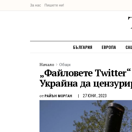
За нас
Пишете ни!
БЪЛГАРИЯ
ЕВРОПА
СА
Начало
Общи
„Файловете Twitter“
Украйна да цензури
от
27 ЮНИ , 2023
РАЙЪН МОРГАН