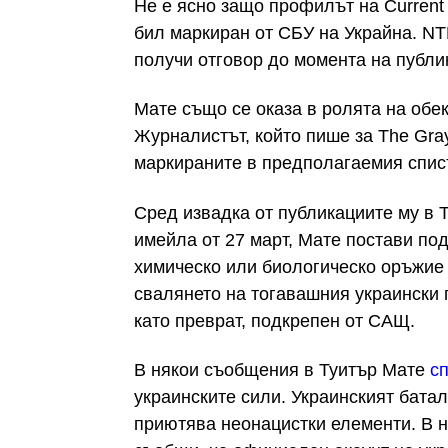
Не е ясно защо профилът на Current
бил маркиран от СБУ на Украйна. NTD
получи отговор до момента на публик
Мате също се оказа в ролята на обек
Журналистът, който пише за The Grayz
маркираните в предполагаемия спис
Сред извадка от публикациите му в 
имейла от 27 март, Мате постави под
химическо или биологическо оръжие 
свалянето на тогавашния украински 
като преврат, подкрепен от САЩ.
В някои съобщения в Туитър Мате
с
украинските сили. Украинският батал
приютява неонацистки елементи. В н