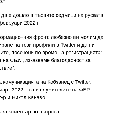
.“
 да е дошло в първите седмици на руската
февруари 2022 г.
нформационния фронт, любезно ви молим да
ане на тези профили в Twitter и да ни
ите, посочени по време на регистрацията“,
 на СБУ. „Изказваме благодарност за
твие“.
 комуникацията на Кобзанец с Twitter.
март 2022 г. са и служителите на ФБР
ър и Никол Канаво.
за коментар по въпроса.