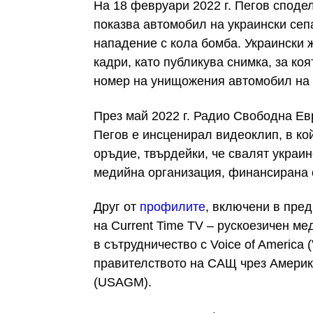
На 18 февруари 2022 г. Пегов сподел
показва автомобил на украински се
нападение с кола бомба. Украински
кадри, като публикува снимка, за ко
номер на унищожения автомобил на 
През май 2022 г. Радио Свободна Ев
Пегов е инсценирал видеоклип, в ко
оръдие, твърдейки, че свалят украи
медийна организация, финансирана 
Друг от
профилите
, включени в пре
на Current Time TV – рускоезичен ме
в сътрудничество с Voice of America
правителството на САЩ чрез Америк
(USAGM).