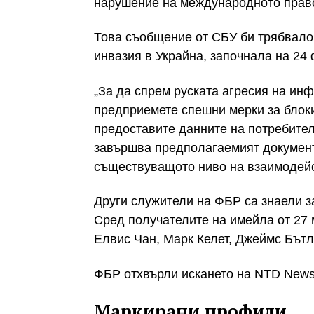
нарушение на международното право
Това съобщение от СБУ би трябвало
инвазия в Украйна, започнала на 24 
„За да спрем руската агресия на и
предприемете спешни мерки за блокир
предоставите данните на потребител
завършва предполагаемият документ
съществуващото ниво на взаимодейс
Други служители на ФБР са знаели за
Сред получателите на имейла от 27 
Елвис Чан, Марк Келет, Джеймс Бътл
ФБР отхвърли искането на NTD News 
Маркирани профили