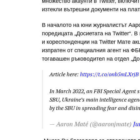
множество акаунти в Twitter, включи
изтекли вътрешни документи на пла
В началото на юни журналистът Ааро
поредицата „Досиетата на Twitter“. 
и кореспонденции на Twitter Мате акц
изпратен от специалния агент на ФБ
тогавашен ръководител на отдел „Дов
Article here:
https://t.co/onb5mLXrjB
In March 2022, an FBI Special Agent se
SBU, Ukraine’s main intelligence agen
by the SBU in spreading fear and disi
— Aaron Maté (@aaronjmate)
Ju