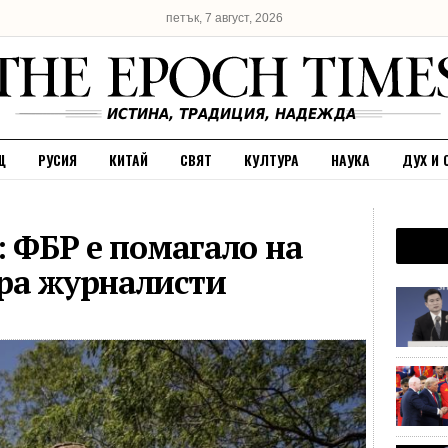
петък, 7 август, 2026
Щ
РУСИЯ
КИТАЙ
СВЯТ
КУЛТУРА
НАУКА
ДУХ И 
: ФБР е помагало на
ра журналисти