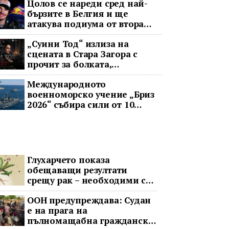
Цолов се нареди сред най-
бързите в Белгия и ще
атакува подиума от втора
редица
„Суини Тод“ излиза на
сцената в Стара Загора с
прочит за болката,
справедливостта и
Международното
човечността
военноморско учение „Бриз
2026“ събира сили от 10
държави в Черно море
Глухарчето показа
обещаващи резултати
срещу рак – необходими са
изпитания с хора
ООН предупреждава: Судан
е на прага на
пълномащабна гражданска