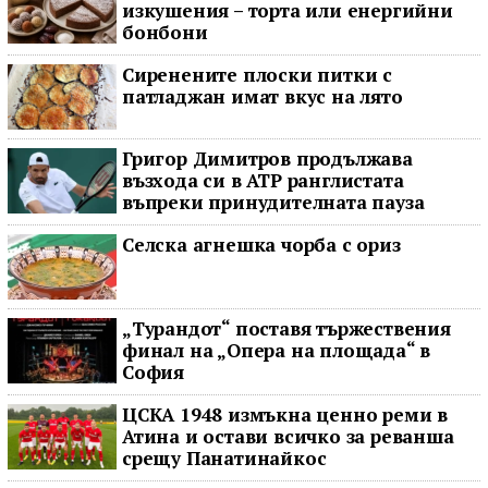
изкушения – торта или енергийни
бонбони
Сиренените плоски питки с
патладжан имат вкус на лято
Григор Димитров продължава
възхода си в ATP ранглистата
въпреки принудителната пауза
Селска агнешка чорба с ориз
„Турандот“ поставя тържествения
финал на „Опера на площада“ в
София
ЦСКА 1948 измъкна ценно реми в
Атина и остави всичко за реванша
срещу Панатинайкос