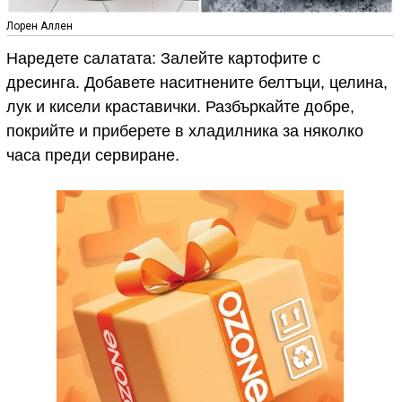
Лорен Аллен
Наредете салатата: Залейте картофите с
дресинга. Добавете наситнените белтъци, целина,
лук и кисели краставички. Разбъркайте добре,
покрийте и приберете в хладилника за няколко
часа преди сервиране.