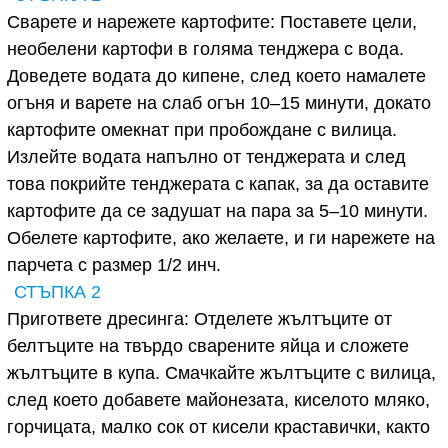
Сварете и нарежете картофите: Поставете цели,
необелени картофи в голяма тенджера с вода.
Доведете водата до кипене, след което намалете
огъня и варете на слаб огън 10–15 минути, докато
картофите омекнат при пробождане с вилица.
Излейте водата напълно от тенджерата и след
това покрийте тенджерата с капак, за да оставите
картофите да се задушат на пара за 5–10 минути.
Обелете картофите, ако желаете, и ги нарежете на
парчета с размер 1/2 инч.
СТЪПКА 2
Пригответе дресинга: Отделете жълтъците от
белтъците на твърдо сварените яйца и сложете
жълтъците в купа. Смачкайте жълтъците с вилица,
след което добавете майонезата, киселото мляко,
горчицата, малко сок от кисели краставички, както