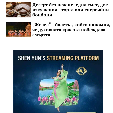
Десерт без печене: една смес, две
изкушения – торта или енергийни
бонбони
„Жизел“ – балетът, който напомня,
че духовната красота побеждава
смъртта