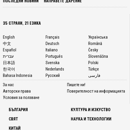
ПОСЛЕДНИ НОВИНИ
НАПРАВЕТЕ ДАРЕНИЕ
35 СТРАНИ, 21 ЕЗИКА
English
Français
Українська
中文
Deutsch
Română
Español
Italiano
Česky
עברית
Português
Slovenščina
日本語
Svenska
Polski
한국어
Nederlands
Türkçe
Bahasa Indonesia
Русский
فارسی
За нас
Пишете ни!
Авторски права
Поверителност на информацията
Условия за ползване
БЪЛГАРИЯ
КУЛТУРА И ИЗКУСТВО
СВЯТ
НАУКА И ТЕХНОЛОГИИ
КИТАЙ