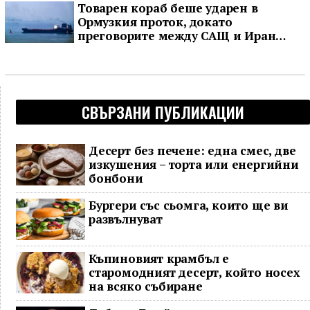
Товарен кораб беше ударен в
Ормузкия проток, докато
преговорите между САЩ и Иран
останаха в безизходица
СВЪРЗАНИ ПУБЛИКАЦИИ
Десерт без печене: една смес, две
изкушения – торта или енергийни
бонбони
Бургери със сьомга, които ще ви
развълнуват
Къпиновият крамбъл е
старомодният десерт, който носех
на всяко събиране