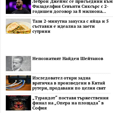
Леброн Джеймс се присъедини към
Филаделфия Севънти Сиксърс с 2-
годишен договор за 8 милиона
долара
Тази 2-минутна закуска с яйца и 5
съставки е идеална за заети
сутрини
Непознатият Найден Шейтанов
Изследовател откри задна
вратичка в произведени в Китай
рутери, продавани по целия свят
„Турандот“ поставя тържествения
финал на „Опера на площада“ в
София