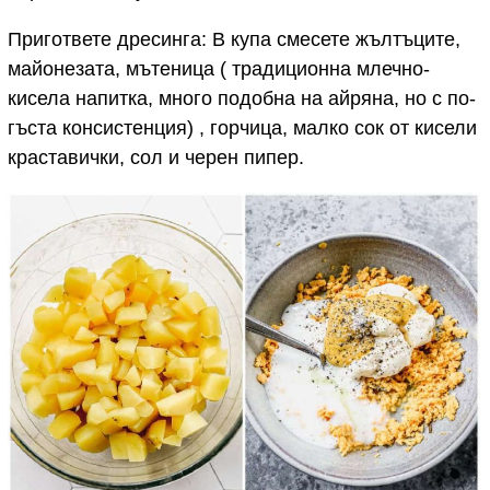
Пригответе дресинга: В купа смесете жълтъците,
майонезата, мътеница ( традиционна млечно-
кисела напитка, много подобна на айряна, но с по-
гъста консистенция) , горчица, малко сок от кисели
краставички, сол и черен пипер.