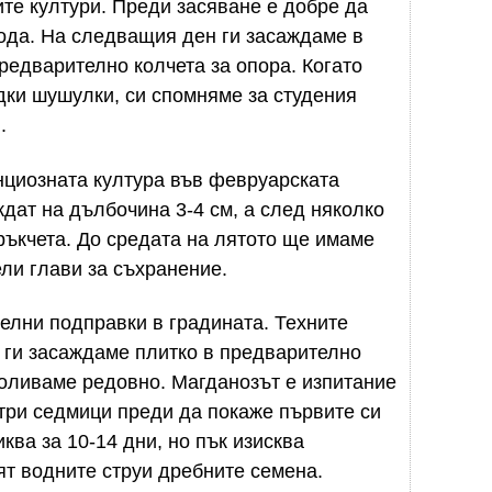
ите култури. Преди засяване е добре да
ода. На следващия ден ги засаждаме в
редварително колчета за опора. Когато
дки шушулки, си спомняме за студения
.
нциозната култура във февруарската
ждат на дълбочина 3-4 см, а след няколко
ръкчета. До средата на лятото ще имаме
ели глави за съхранение.
елни подправки в градината. Техните
а ги засаждаме плитко в предварително
поливаме редовно. Магданозът е изпитание
 три седмици преди да покаже първите си
ква за 10-14 дни, но пък изисква
ят водните струи дребните семена.