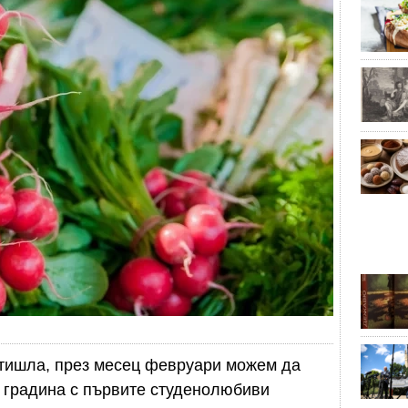
отишла, през месец февруари можем да
а градина с първите студенолюбиви