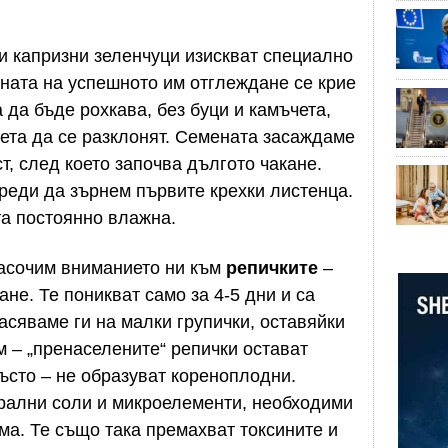
и капризни зеленчуци изискват специално
ната на успешното им отглеждане се крие
 да бъде рохкава, без буци и камъчета,
чета да се разклонят. Семената засаждаме
т, след което започва дългото чакане.
реди да зърнем първите крехки листенца.
а постоянно влажна.
насочим вниманието ни към
репичките
–
не. Те поникват само за 4-5 дни и са
Засяваме ги на малки групички, оставяйки
 – „пренаселените“ репички остават
гъсто – не образуват кореноплодни.
рални соли и микроелементи, необходими
ма. Те също така премахват токсините и