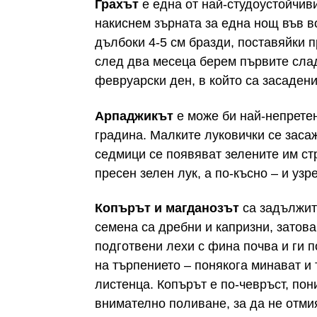
Грахът
е една от най-студоустойчив
накиснем зърната за една нощ във в
дълбоки 4-5 см бразди, поставяйки п
след два месеца берем първите сла
февруарски ден, в който са засадени
Арпаджикът
е може би най-непрете
градина. Малките луковички се заса
седмици се появяват зелените им ст
пресен зелен лук, а по-късно – и узр
Копърът и магданозът
са задължит
семена са дребни и капризни, затов
подготвени лехи с фина почва и ги 
на търпението – понякога минават и
листенца. Копърът е по-чевръст, пони
внимателно поливане, за да не отми