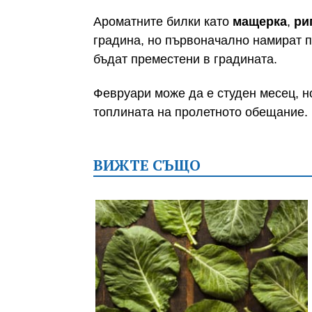
Ароматните билки като
мащерка
,
ри
градина, но първоначално намират п
бъдат преместени в градината.
Февруари може да е студен месец, но
топлината на пролетното обещание.
ВИЖТЕ СЪЩО