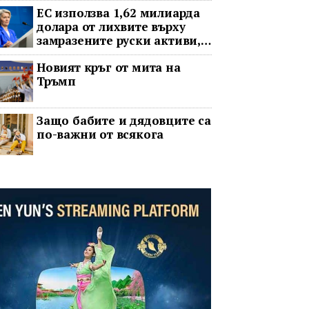
ЕС използва 1,62 милиарда
долара от лихвите върху
замразените руски активи,
за да подкрепи Украйна
Новият кръг от мита на
Тръмп
Защо бабите и дядовците са
по-важни от всякога