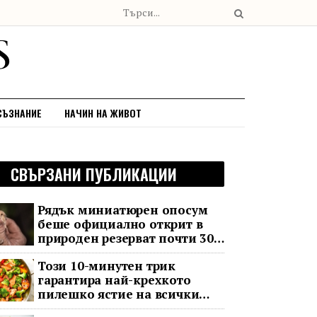
СЪЗНАНИЕ
НАЧИН НА ЖИВОТ
СВЪРЗАНИ ПУБЛИКАЦИИ
Рядък миниатюрен опосум
беше официално открит в
природен резерват почти 30
години след последното му
Този 10-минутен трик
наблюдение
гарантира най-крехкото
пилешко ястие на всички
времена