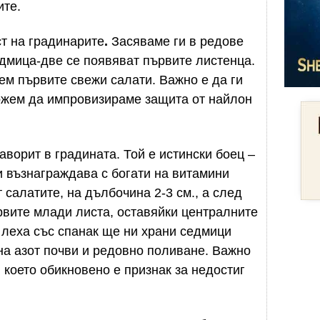
ите.
т на градинарите
.
Засяваме ги в редове
едмица-две се появяват първите листенца.
ем първите свежи салати. Важно е да ги
можем да импровизираме защита от найлон
ворит в градината. Той е истински боец –
и възнаграждава с богати на витамини
 салатите, на дълбочина 2-3 см., а след
рвите млади листа, оставяйки централните
 леха със спанак ще ни храни седмици
на азот почви и редовно поливане. Важно
 което обикновено е признак за недостиг