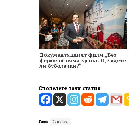
Документалният филм „Без
фермери няма храна: Ще ядете
ли буболечки?“
Споделете тази статия
Tags:
Рецепта