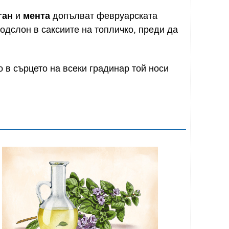
ган
и
мента
допълват февруарската
одслон в саксиите на топличко, преди да
 в сърцето на всеки градинар той носи