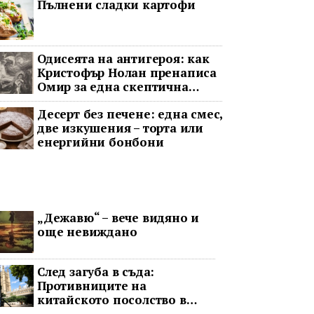
Пълнени сладки картофи
Одисеята на антигероя: как
Кристофър Нолан пренаписа
Омир за една скептична
епоха
Десерт без печене: една смес,
две изкушения – торта или
енергийни бонбони
„Дежавю“ – вече видяно и
още невиждано
След загуба в съда:
Противниците на
китайското посолство в
Лондон обжалват