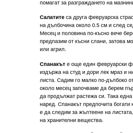
помагат за разграждането на мазнин
Салатите
са друга февруарска страс
на дълбочина около 0.5 см и след с
Месец и половина по-късно вече бер
предпазим от късни слани, затова 
или агрил.
Спанакът
е още един февруарски фа
издържа на студ и дори лек мраз и н
листа. Садим го малко по-дълбоко от
около месец започваме да берем пъ
да продължат растежа си. Така една
наред. Спанакът предпочита богати 
е да следим за жълтеене на листата,
на хранителни вещества.