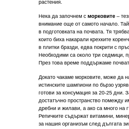
растения.
Нека да започнем с
морковите
– тез
внимание още от самото начало. Тай
в подготовката на почвата. Тя трябва
които биха накарали крехките корен
в плитки бразди, едва покрити с пръс
Необходими са около три седмици, п
През това време поддържаме почват
Докато чакаме морковите, може да 
истинските шампиони по бързо узрява
готови за консумация за 20-25 дни. 
достатъчно пространство помежду им
дребни и жилави, а ако са много на 
Репичките съдържат витамини, мине
за нашия организъм след дългата зи