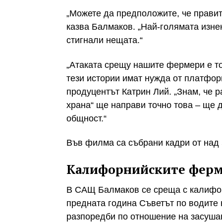
„Можете да предположите, че правит
казва Балмаков. „Най-голямата изне
стигнали нещата.“
„Атаката срещу нашите фермери е то
тези истории имат нужда от платформ
продуцентът Катрин Лий. „Знам, че 
храна“ ще направи точно това – ще 
общност.“
Във филма са събрани кадри от над 
Калифорнийските фер
В САЩ Балмаков се среща с калифор
предната година Съветът по водите
разпоредби по отношение на засуша