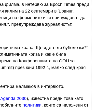
на филма, в интервю за Epoch Times преди
я килим на 22 септември в Ървинг,
езници на фермерите и ги принуждават да
ния.“, предупреждава журналистът.
ери няма храна: Ще ядете ли буболечки?“
лиматичната криза и как е била
 време на Конференциите на ООН за
Summit) през юни 1992 г., малко след края
ментира Балмаков в интервюто.
 Agenda 2030
), известна преди това като
 глобалните
политики
, които са наложени от