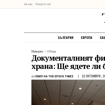
За нас
Пишете ни!
БЪЛГАРИЯ
ЕВРОПА
СА
Начало
Общи
Документалният фи
храна: Ще ядете ли 
от
22 ОКТОМВРИ , 2
ЕКИП НА THE EPOCH TIMES