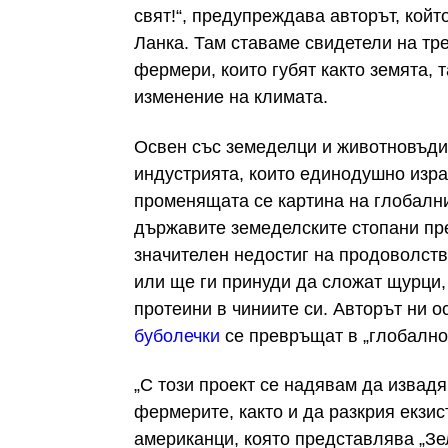
свят!“, предупреждава авторът, кой
Ланка. Там ставаме свидетели на тр
фермери, които губят както земята, т
изменение на климата.
Освен със земеделци и животновъди, 
индустрията, които единодушно изра
променящата се картина на глобални
държавите земеделските стопани пре
значителен недостиг на продоволств
или ще ги принуди да сложат щурци,
протеини в чиниите си. Авторът ни
буболечки
се превръщат в „глобално
„С този проект се надявам да извадя
фермерите, както и да разкрия екзи
американци, която представлява „Зе