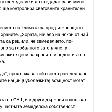
ното земеделие и да създадат зависимост
то ще контролира световните хранителни
ението на климата за продължаващото
храните. „Хората, начело на някои от най-
та са решили, че земеделието, по-
вно за глобалното затопляне, а
исоките цени на храните и недостига на
ма.
да“, продължава той своето разследване.
те нации [буболечките] всъщност могат
ата на САЩ и в други държави използват
у частната земеделска собственост.