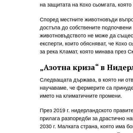
на защитата на Кохо сьомгата, която
Според местните животновъди въпро
достъпа до собствените подпочвени 
животновъдството не може да същес
експерти, които обясняват, че Кохо 
за река Кламат, която минава през С
„Азотна криза“ в Ниде
Следващата държава, в която ни от
научаваме, че фермерите са принуде
името на климатичните промени.
През 2019 г. нидерландското правите
прилага разпоредби за драстично на
2030 г. Малката страна, която има б