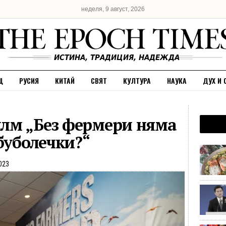
неделя, 9 август, 2026
Щ
РУСИЯ
КИТАЙ
СВЯТ
КУЛТУРА
НАУКА
ДУХ И 
лм „Без фермери няма
буболечки?“
023