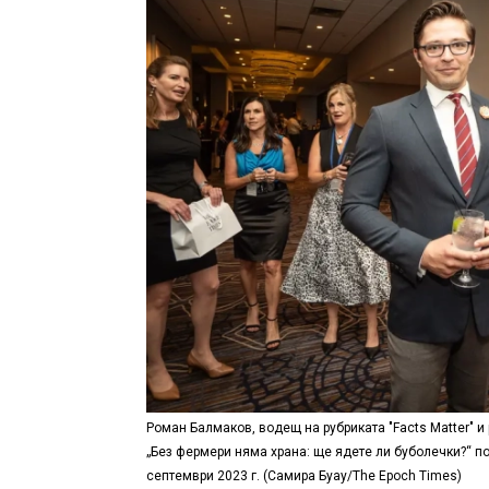
Роман Балмаков, водещ на рубриката "Facts Matter" 
„Без фермери няма храна: ще ядете ли буболечки?“ по
септември 2023 г. (Самира Буау/The Epoch Times)