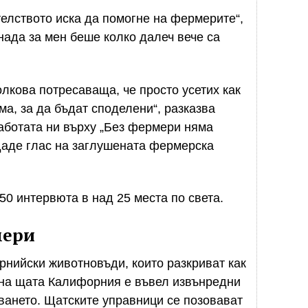
елството иска да помогне на фермерите“,
нада за мен беше колко далеч вече са
лкова потресаваща, че просто усетих как
а, за да бъдат споделени“, разказва
работата ни върху „Без фермери няма
даде глас на заглушената фермерска
50 интервюта в над 25 места по света.
мери
нийски животновъди, които разкриват как
 на щата Калифорния е въвел извънредни
ването. Щатските управници се позовават