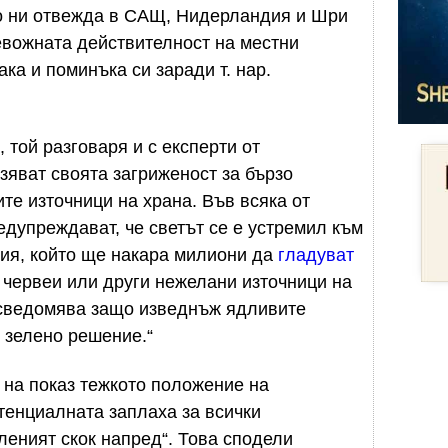
то ни отвежда в САЩ, Нидерландия и Шри
евожната действителност на местни
ака и поминъка си заради т. нар.
той разговаря и с експерти от
зяват своята загриженост за бързо
те източници на храна. Във всяка от
дупреждават, че светът се е устремил към
ия, който ще накара милиони да
гладуват
 червеи или други нежелани източници на
 осведомява защо изведнъж ядливите
 зелено решение.“
 на показ тежкото положение на
стенциалната заплаха за всички
леният скок напред“. Това сподели