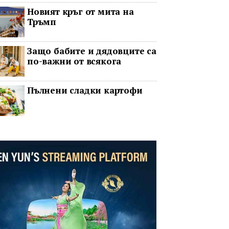
за да подкрепи Украйна
Новият кръг от мита на
Тръмп
Защо бабите и дядовците са
по-важни от всякога
Пълнени сладки картофи