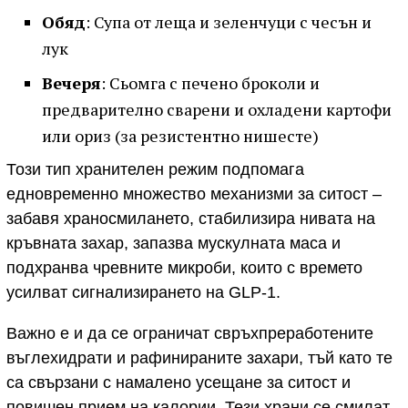
Обяд
: Супа от леща и зеленчуци с чесън и
лук
Вечеря
: Сьомга с печено броколи и
предварително сварени и охладени картофи
или ориз (за резистентно нишесте)
Този тип хранителен режим подпомага
едновременно множество механизми за ситост –
забавя храносмилането, стабилизира нивата на
кръвната захар, запазва мускулната маса и
подхранва чревните микроби, които с времето
усилват сигнализирането на GLP‑1.
Важно е и да се ограничат свръхпреработените
въглехидрати и рафинираните захари, тъй като те
са свързани с намалено усещане за ситост и
повишен прием на калории. Тези храни се смилат