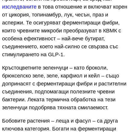
изследваните
в това отношение и включват корен
от цикория, топинамбур, лук, чесън, праз и
аспержи. Те осигуряват ферментиращи фибри,
които чревните микроби преобразуват в КВМК с
особена ефективност – най-вече бутират,
съединението, което най-силно се свързва със
стимулирането на GLP-1.
Кръстоцветните зеленчуци – като броколи,
брюкселско зеле, зеле, карфиол и кейл – също
допринасят с ферментиращи фибри и растителни
съединения, подпомагащи полезните чревни
бактерии. Леката термична обработка на тези
зеленчуци подобрява тяхната смилаемост.
Бобовите растения – леща и фасул – са друга
ключова категория. Богати на ферментиращи