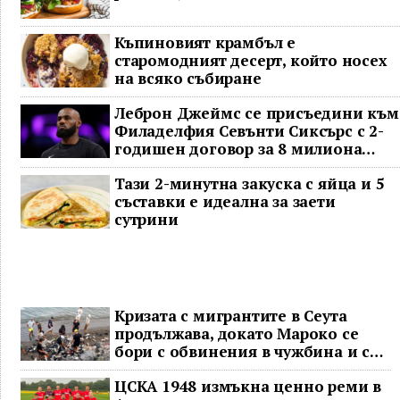
Къпиновият крамбъл е
старомодният десерт, който носех
на всяко събиране
Леброн Джеймс се присъедини към
Филаделфия Севънти Сиксърс с 2-
годишен договор за 8 милиона
долара
Тази 2-минутна закуска с яйца и 5
съставки е идеална за заети
сутрини
Кризата с мигрантите в Сеута
продължава, докато Мароко се
бори с обвинения в чужбина и с
гнева у дома
ЦСКА 1948 измъкна ценно реми в