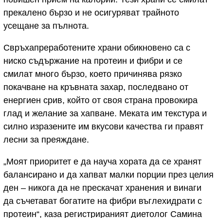
прекалено бързо и не осигуряват трайното
усещане за пълнота.
Свръхапреработените храни обикновено са с
ниско съдържание на протеин и фибри и се
смилат много бързо, което причинява рязко
покачване на кръвната захар, последвано от
енергиен срив, който от своя страна провокира
глад и желание за хапване. Меката им текстура и
силно изразените им вкусови качества ги правят
лесни за преяждане.
„Моят приоритет е да науча хората да се хранят
балансирано и да хапват малки порции през целия
ден – никога да не прескачат хранения и винаги
да съчетават богатите на фибри въглехидрати с
протеин“, каза регистрираният диетолог Самина