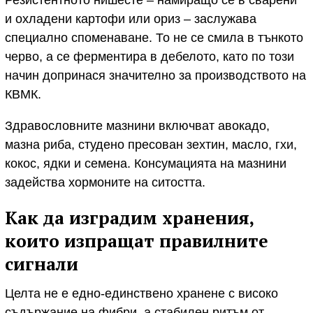
и охладени картофи или ориз – заслужава
специално споменаване. То не се смила в тънкото
черво, а се ферментира в дебелото, като по този
начин допринася значително за производството на
КВМК.
Здравословните мазнини включват авокадо,
мазна риба, студено пресован зехтин, масло, гхи,
кокос, ядки и семена. Консумацията на мазнини
задейства хормоните на ситостта.
Как да изградим хранения,
които изпращат правилните
сигнали
Целта не е едно-единствено хранене с високо
съдържание на фибри, а стабилен ритъм от