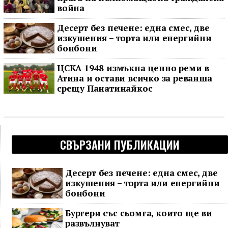
война
Десерт без печене: една смес, две
изкушения – торта или енергийни
бонбони
ЦСКА 1948 измъкна ценно реми в
Атина и остави всичко за реванша
срещу Панатинайкос
СВЪРЗАНИ ПУБЛИКАЦИИ
Десерт без печене: една смес, две
изкушения – торта или енергийни
бонбони
Бургери със сьомга, които ще ви
развълнуват