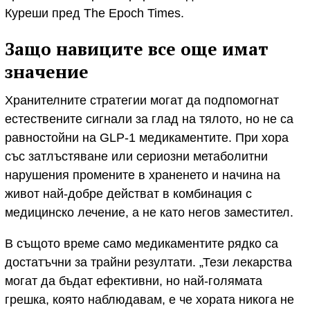
Куреши пред The Epoch Times.
Защо навиците все още имат
значение
Хранителните стратегии могат да подпомогнат
естествените сигнали за глад на тялото, но не са
равностойни на GLP-1 медикаментите. При хора
със затлъстяване или сериозни метаболитни
нарушения промените в храненето и начина на
живот най-добре действат в комбинация с
медицинско лечение, а не като негов заместител.
В същото време само медикаментите рядко са
достатъчни за трайни резултати. „Тези лекарства
могат да бъдат ефективни, но най-голямата
грешка, която наблюдавам, е че хората никога не