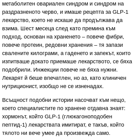
метаболитен овариален синдром и синдром на
раздразненото черво, и имаше рецепта за GLP-1
лекарство, което не искаше да продължава да
взима. Шест месеца след като премина към
подход, основан на храненето – повече фибри,
повече протеин, редовни хранения – тя запази
свалените килограми, а гаденето и запекът, които
изпитваше докато приемаше лекарството, се бяха
подобрили. Инжекции повече не бяха нужни.
Лекарят й беше впечатлен, но аз, като клиничен
нутриционист, изобщо не се изненадах.
Всъщност подобни истории насочват към нещо,
което специалистите по хранене отдавна знаят:
хормонът, който GLP-1 (глюкагоноподобен
пептид-1) лекарствата имитират, е такъв, който
тялото ни вече умее да произвежда само.