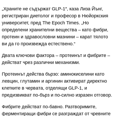
„Храните не съдържат GLP-1″, каза Лиза Йънг,
регистриран диетолог и професор в Нюйоркския
университет, пред The Epoch Times. „Но
определени хранителни вещества – като фибри,
протеин и здравословни мазнини – карат тялото
ви да го произвежда естествено.“
Двата ключови фактора – протеинът и фибрите –
действат чрез различни механизми.
Протеинът действа бързо: аминокиселини като
левцин, глутамин и аргинин активират директно
клетките в червата, отделящи GLP-1, и
предизвикват по-бърз и по-силно изразен отговор.
Фибрите действат по-бавно. Разтворимите,
ферментиращи фибри се разграждат от чревните