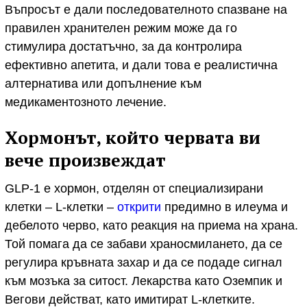
Въпросът е дали последователното спазване на
правилен хранителен режим може да го
стимулира достатъчно, за да контролира
ефективно апетита, и дали това е реалистична
алтернатива или допълнение към
медикаментозното лечение.
Хормонът, който червата ви
вече произвеждат
GLP‑1 е хормон, отделян от специализирани
клетки – L-клетки –
открити
предимно в илеума и
дебелото черво, като реакция на приема на храна.
Той помага да се забави храносмилането, да се
регулира кръвната захар и да се подаде сигнал
към мозъка за ситост. Лекарства като Оземпик и
Вегови действат, като имитират L-клетките.