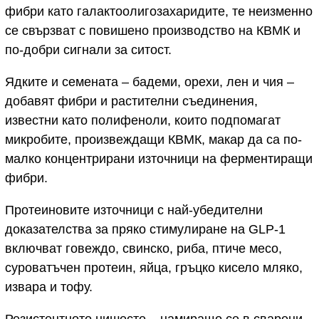
фибри като галактоолигозахаридите, те неизменно
се свързват с повишено производство на КВМК и
по-добри сигнали за ситост.
Ядките и семената – бадеми, орехи, лен и чия –
добавят фибри и растителни съединения,
известни като полифеноли, които подпомагат
микробите, произвеждащи КВМК, макар да са по-
малко концентрирани източници на ферментиращи
фибри.
Протеиновите източници с най-убедителни
доказателства за пряко стимулиране на GLP-1
включват говеждо, свинско, риба, птиче месо,
суроватъчен протеин, яйца, гръцко кисело мляко,
извара и тофу.
Резистентното нишесте – намиращо се в сварени