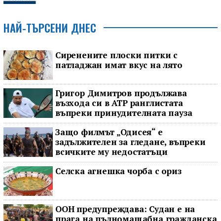
НАЙ-ТЪРСЕНИ ДНЕС
Сиренените плоски питки с
патладжан имат вкус на лято
Григор Димитров продължава
възхода си в ATP ранглистата
въпреки принудителната пауза
Защо филмът „Одисея“ е
задължителен за гледане, въпреки
всичките му недостатъци
Селска агнешка чорба с ориз
ООН предупреждава: Судан е на
прага на пълномащабна гражданска