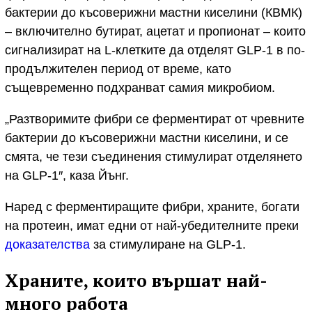
бактерии до късоверижни мастни киселини (КВМК)
– включително бутират, ацетат и пропионат – които
сигнализират на L-клетките да отделят GLP-1 в по-
продължителен период от време, като
същевременно подхранват самия микробиом.
„Разтворимите фибри се ферментират от чревните
бактерии до късоверижни мастни киселини, и се
смята, че тези съединения стимулират отделянето
на GLP‑1″, каза Йънг.
Наред с ферментиращите фибри, храните, богати
на протеин, имат едни от най-убедителните преки
доказателства
за стимулиране на GLP-1.
Храните, които вършат най-
много работа