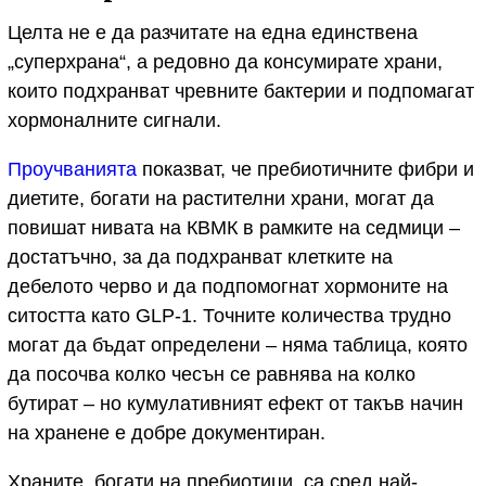
Целта не е да разчитате на една единствена
„суперхрана“, а редовно да консумирате храни,
които подхранват чревните бактерии и подпомагат
хормоналните сигнали.
Проучванията
показват, че пребиотичните фибри и
диетите, богати на растителни храни, могат да
повишат нивата на КВМК в рамките на седмици –
достатъчно, за да подхранват клетките на
дебелото черво и да подпомогнат хормоните на
ситостта като GLP‑1. Точните количества трудно
могат да бъдат определени – няма таблица, която
да посочва колко чесън се равнява на колко
бутират – но кумулативният ефект от такъв начин
на хранене е добре документиран.
Храните, богати на пребиотици, са сред най-