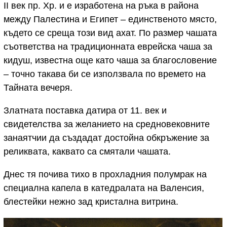
II век пр. Хр. и е изработена на ръка в района
между Палестина и Египет – единственото място,
където се среща този вид ахат. По размер чашата
съответства на традиционната еврейска чаша за
кидуш, известна още като чаша за благословение
– точно такава би се използвала по времето на
Тайната вечеря.
Златната поставка датира от 11. век и
свидетелства за желанието на средновековните
занаятчии да създадат достойна обкръжение за
реликвата, каквато са смятали чашата.
Днес тя почива тихо в прохладния полумрак на
специална капела в катедралата на Валенсия,
блестейки нежно зад кристална витрина.