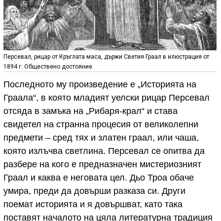
Персевал, рицар от Кръглата маса, държи Светия Граал в илюстрация от
1894 г. Обществено достояние
Последното му произведение е „Историята на
Граала“, в която младият уелски рицар Персевал
отсяда в замъка на „Рибаря-крал“ и става
свидетел на странна процесия от великолепни
предмети – сред тях и златен граал, или чаша,
която излъчва светлина. Персевал се опитва да
разбере на кого е предназначен мистериозният
Граал и каква е неговата цел. Дьо Троа обаче
умира, преди да довърши разказа си. Други
поемат историята и я довършват, като така
поставят началото на цяла литературна традиция