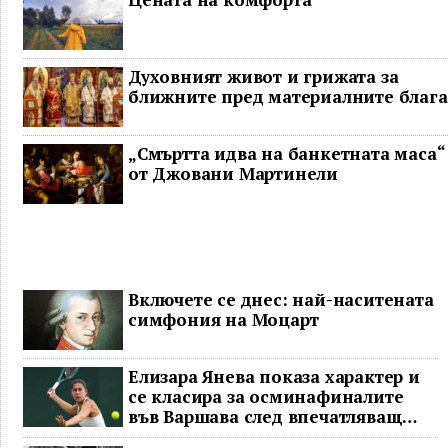
Духовният живот и грижата за
ближните пред материалните блага
„Смъртта идва на банкетната маса“
от Джовани Мартинели
Включете се днес: най-наситената
симфония на Моцарт
Елизара Янева показа характер и
се класира за осминафиналите
във Варшава след впечатляващ
обрат