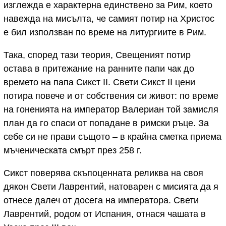
изглежда е характерна единствено за Рим, което
навежда на мисълта, че самият потир на Христос
е бил използван по време на литургиите в Рим.
Така, според тази теория, Свещеният потир
остава в притежание на ранните папи чак до
времето на папа Сикст II. Свети Сикст II цени
потира повече и от собствения си живот: по време
на гоненията на император Валериан той замисля
план да го спаси от попадане в римски ръце. За
себе си не прави същото – в крайна сметка приема
мъченическата смърт през 258 г.
Сикст поверява скъпоценната реликва на своя
дякон Свети Лаврентий, натоварен с мисията да я
отнесе далеч от досега на императора. Свети
Лаврентий, родом от Испания, отнася чашата в