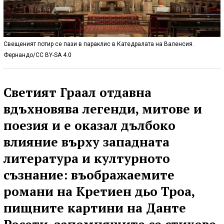
Свещеният потир се пази в параклис в Катедралата на Валенсия.
Фернандо/CC BY-SA 4.0
Светият Граал отдавна
вдъхновява легенди, митове и
поезия и е оказал дълбоко
влияние върху западната
литература и културното
съзнание: въображаемите
романи на Кретиен дьо Троа,
пищните картини на Данте