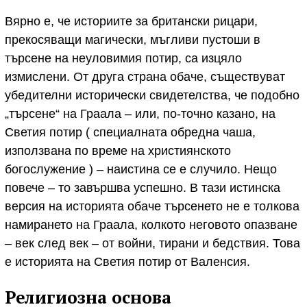
Вярно е, че историите за британски рицари,
прекосяващи магически, мъгливи пустоши в
търсене на неуловимия потир, са изцяло
измислени. От друга страна обаче, съществуват
убедителни исторически свидетелства, че подобно
„търсене“ на Граала – или, по-точно казано, на
Светия потир ( специалната обредна чаша,
използвана по време на християнското
богослужение ) – наистина се е случило. Нещо
повече – то завършва успешно. В тази истинска
версия на историята обаче търсенето не е толкова
намирането на Граала, колкото неговото опазване
– век след век – от войни, тирани и бедствия. Това
е историята на Светия потир от Валенсия.
Религиозна основа