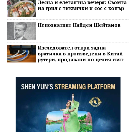
Лесна и елегантна вечеря: Сьомга
на грил с тиквички и сос с копър
Непознатият Найден Шейтанов
Изследовател откри задна
вратичка в произведени в Китай
рутери, продавани по целия свят