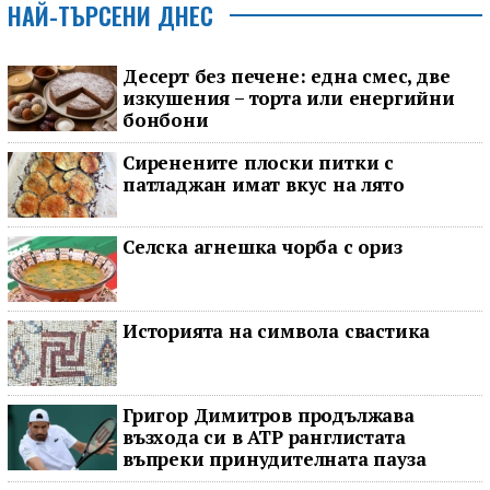
НАЙ-ТЪРСЕНИ ДНЕС
Десерт без печене: една смес, две
изкушения – торта или енергийни
бонбони
Сиренените плоски питки с
патладжан имат вкус на лято
Селска агнешка чорба с ориз
Историята на символа свастика
Григор Димитров продължава
възхода си в ATP ранглистата
въпреки принудителната пауза