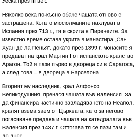
Уеска през III век.
Няколко века по-късно обаче чашата отново е
застрашена. Когато мюсюлманите нахлуват в
Испания през 713 г., тя е скрита в Пиренеите. За
известно време остава укрита в манастира „Сан
Хуан де ла Пенья“, докато през 1399 г. монасите я
предават на крал Мартин I от испанското кралство
Арагон. Той я пази първо в двореца си в Сарагоса,
а след това – в двореца в Барселона.
Вторият му наследник, крал Алфонсо
Великодушния, пренася чашата във Валенсия. За
да финансира частично завладяването на Неапол,
кралят взема заем от Църквата, като за негово
погасяване предава и чашата на катедралата във
Валенсия през 1437 г. Оттогава тя се пази там и
до днес.