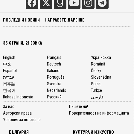
ПОСЛЕДНИ НОВИНИ
НАПРАВЕТЕ ДАРЕНИЕ
35 СТРАНИ, 21 ЕЗИКА
English
Français
Українська
中文
Deutsch
Română
Español
Italiano
Česky
עברית
Português
Slovenščina
日本語
Svenska
Polski
한국어
Nederlands
Türkçe
Bahasa Indonesia
Русский
فارسی
За нас
Пишете ни!
Авторски права
Поверителност на информацията
Условия за ползване
БЪЛГАРИЯ
КУЛТУРА И ИЗКУСТВО