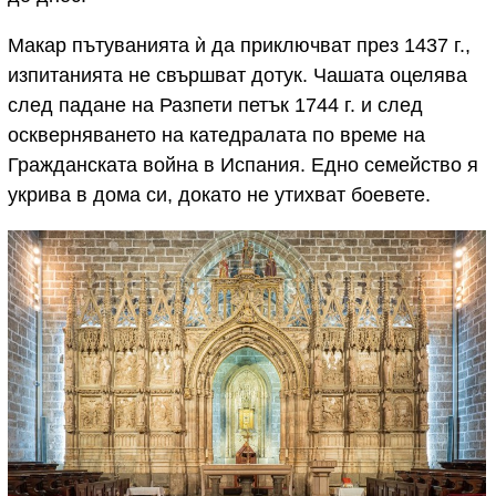
Макар пътуванията ѝ да приключват през 1437 г.,
изпитанията не свършват дотук. Чашата оцелява
след падане на Разпети петък 1744 г. и след
оскверняването на катедралата по време на
Гражданската война в Испания. Едно семейство я
укрива в дома си, докато не утихват боевете.