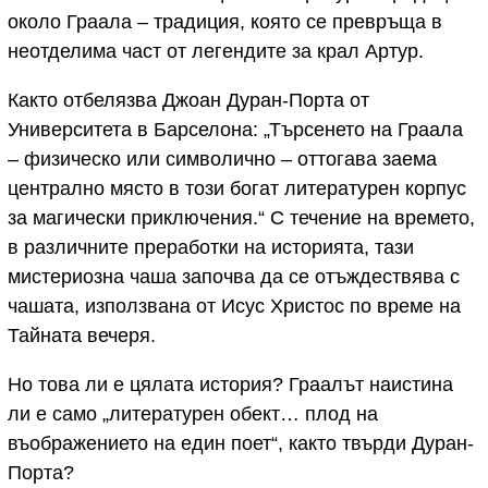
около Граала – традиция, която се превръща в
неотделима част от легендите за крал Артур.
Както отбелязва Джоан Дуран-Порта от
Университета в Барселона: „Търсенето на Граала
– физическо или символично – оттогава заема
централно място в този богат литературен корпус
за магически приключения.“ С течение на времето,
в различните преработки на историята, тази
мистериозна чаша започва да се отъждествява с
чашата, използвана от Исус Христос по време на
Тайната вечеря.
Но това ли е цялата история? Граалът наистина
ли е само „литературен обект… плод на
въображението на един поет“, както твърди Дуран-
Порта?