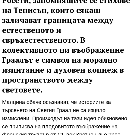
Росети, запомнящите се стихове
на Тенисън, които сякаш
заличават границата между
естественото и
свръхестественото. В
колективното ни въображение
Граалът е символ на морално
изпитание и духовен копнеж в
пространството между
световете.
Малцина обаче осъзнават, че историите за
търсенето на Светия Граал не са изцяло
измислени. Произходът на тази идея обикновено
се приписва на плодовитото въображение на
френския трувеър от 12. век Кретиен дьо Троа,