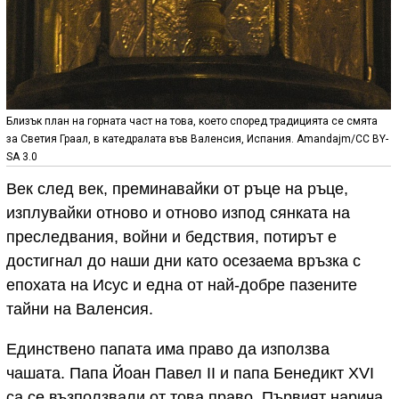
Близък план на горната част на това, което според традицията се смята
за Светия Граал, в катедралата във Валенсия, Испания. Amandajm/CC BY-
SA 3.0
Век след век, преминавайки от ръце на ръце,
изплувайки отново и отново изпод сянката на
преследвания, войни и бедствия, потирът е
достигнал до наши дни като осезаема връзка с
епохата на Исус и една от най-добре пазените
тайни на Валенсия.
Единствено папата има право да използва
чашата. Папа Йоан Павел II и папа Бенедикт XVI
са се възползвали от това право. Първият нарича