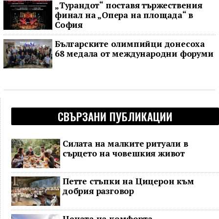
„Турандот“ поставя тържествения
финал на „Опера на площада“ в
София
Българските олимпийци донесоха
68 медала от международни форуми
СВЪРЗАНИ ПУБЛИКАЦИИ
Силата на малките ритуали в
сърцето на човешкия живот
Петте стъпки на Цицерон към
добрия разговор
Цената на комфорта