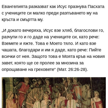
Евангелията разказват как Исус празнува Пасхата
с учениците си малко преди разпъването му на
кръста и смъртта му.
„И докато вечеряха, Исус взе хляб, благослови го,
разчупи го и го даде на учениците си, като рече:
Вземете и яжте. Това е Моето тяло. И като взе
чашата, благодари и им я даде, като рече: Пийте
всички от нея. Защото това е Моята кръв на новия
завет, която ще се пролее за мнозина за
опрощаване на греховете“ (Мат. 26:26-28).