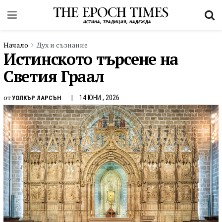
Начало
Дух и съзнание
Истинското търсене на
Светия Граал
от
14 ЮНИ , 2026
УОЛКЪР ЛАРСЪН