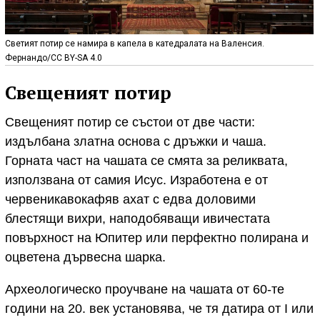
Светият потир се намира в капела в катедралата на Валенсия.
Фернандо/CC BY-SA 4.0
Свещеният потир
Свещеният потир се състои от две части:
издълбана златна основа с дръжки и чаша.
Горната част на чашата се смята за реликвата,
използвана от самия Исус. Изработена е от
червеникавокафяв ахат с едва доловими
блестящи вихри, наподобяващи ивичестата
повърхност на Юпитер или перфектно полирана и
оцветена дървесна шарка.
Археологическо проучване на чашата от 60-те
години на 20. век установява, че тя датира от I или