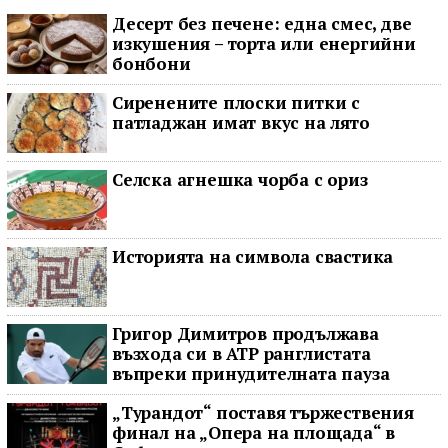
Десерт без печене: една смес, две
изкушения – торта или енергийни
бонбони
Сиренените плоски питки с
патладжан имат вкус на лято
Селска агнешка чорба с ориз
Историята на символа свастика
Григор Димитров продължава
възхода си в ATP ранглистата
въпреки принудителната пауза
„Турандот“ поставя тържествения
финал на „Опера на площада“ в