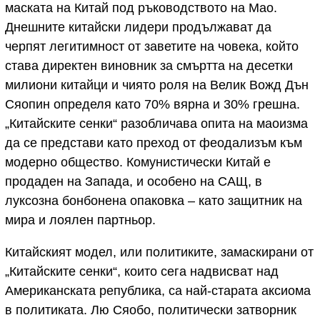
маската на Китай под ръководството на Мао.
Днешните китайски лидери продължават да
черпят легитимност от заветите на човека, който
става директен виновник за смъртта на десетки
милиони китайци и чиято роля на Велик Вожд Дън
Сяопин определя като 70% вярна и 30% грешна.
„Китайските сенки“ разобличава опита на маоизма
да се представи като преход от феодализъм към
модерно общество. Комунистически Китай е
продаден на Запада, и особено на САЩ, в
луксозна бонбонена опаковка – като защитник на
мира и лоялен партньор.
Китайският модел, или политиките, замаскирани от
„Китайските сенки“, които сега надвисват над
Американската република, са най-старата аксиома
в политиката. Лю Сяобо, политически затворник