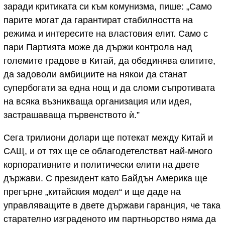
заради критиката си към комунизма, пише: „Само
парите могат да гарантират стабилността на
режима и интересите на властовия елит. Само с
пари Партията може да държи контрола над
големите градове в Китай, да обединява елитите,
да задоволи амбициите на някои да станат
супербогати за една нощ и да сломи съпротивата
на всяка възникваща организация или идея,
застрашаваща първенството ѝ.”
Сега трилиони долари ще потекат между Китай и
САЩ, и от тях ще се облагодетелстват най-много
корпоративните и политически елити на двете
държави. С президент като Байдън Америка ще
прегърне „китайския модел“ и ще даде на
управляващите в двете държави гаранция, че така
старателно изграденото им партньорство няма да