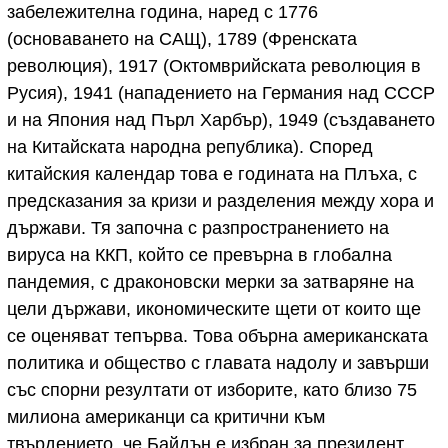
забележителна година, наред с 1776
(основаването на САЩ), 1789 (Френската
революция), 1917 (Октомврийската революция в
Русия), 1941 (нападението на Германия над СССР
и на Япония над Пърл Харбър), 1949 (създаването
на Китайската народна република). Според
китайския календар това е годината на Плъха, с
предсказания за кризи и разделения между хора и
държави. Тя започна с разпространението на
вируса на ККП, който се превърнa в глобална
пандемия, с драконовски мерки за затваряне на
цели държави, икономическите щети от които ще
се оценяват тепърва. Това обърна американската
политика и общество с главата надолу и завърши
със спорни резултати от изборите, като близо 75
милиона американци са критични към
твърдението, че Байдън е избран за президент