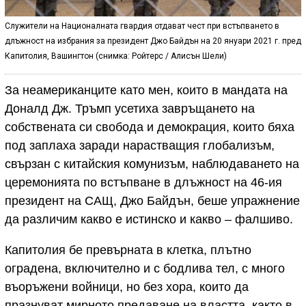
Служители на Националната гвардия отдават чест при встъпването в
длъжност на избрания за президент Джо Байдън на 20 януари 2021 г. пред
Капитолия, Вашингтон (снимка: Ройтерс / Алисън Шели)
За неамериканците като мен, които в мандата на
Доналд Дж. Тръмп усетиха завръщането на
собствената си свобода и демокрация, които бяха
под заплаха заради нарастващия глобализъм,
свързан с китайския комунизъм, наблюдаването на
церемонията по встъпване в длъжност на 46-ия
президент на САЩ, Джо Байдън, беше упражнение
да различим какво е истинско и какво – фалшиво.
Капитолия бе превърната в клетка, плътно
оградена, включително и с бодлива тел, с много
въоръжени войници, но без хора, които да
празнуват мирното предаване на властта, както в