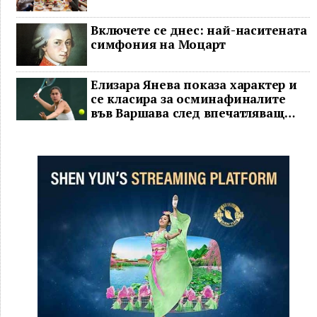
Включете се днес: най-наситената
симфония на Моцарт
Елизара Янева показа характер и
се класира за осминафиналите
във Варшава след впечатляващ
обрат