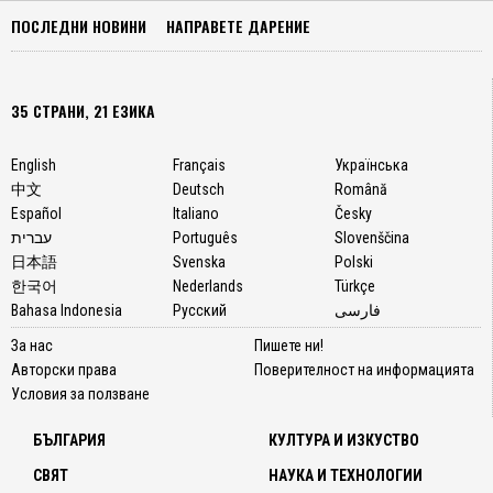
ПОСЛЕДНИ НОВИНИ
НАПРАВЕТЕ ДАРЕНИЕ
35 СТРАНИ, 21 ЕЗИКА
English
Français
Українська
中文
Deutsch
Română
Español
Italiano
Česky
עברית
Português
Slovenščina
日本語
Svenska
Polski
한국어
Nederlands
Türkçe
Bahasa Indonesia
Русский
فارسی
За нас
Пишете ни!
Авторски права
Поверителност на информацията
Условия за ползване
БЪЛГАРИЯ
КУЛТУРА И ИЗКУСТВО
СВЯТ
НАУКА И ТЕХНОЛОГИИ