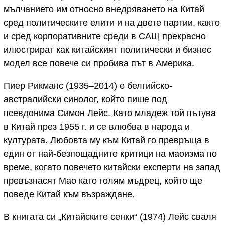
мълчанието им относно внедряването на Китай
сред политическите елити и на двете партии, както
и сред корпоративните среди в САЩ прекрасно
илюстрират как китайският политически и бизнес
модел все повече си пробива път в Америка.
Пиер Рикманс (1935–2014) е белгийско-
австралийски синолог, който пише под
псевдонима Симон Лейс. Като младеж той пътува
в Китай през 1955 г. и се влюбва в народа и
културата. Любовта му към Китай го превръща в
един от най-безпощадните критици на маоизма по
време, когато повечето китайски експерти на запад
превъзнасят Мао като голям мъдрец, който ще
поведе Китай към възраждане.
В книгата си „Китайските сенки“ (1974) Лейс сваля