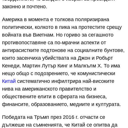
законно и почтено.
Америка в момента е толкова поляризирана
политически, колкото в пика на протестите срещу
войната във Виетнам. Но гориво за сегашното
противопоставяне са по-мрачни аспекти от
антирасистките подтонове на социалните бунтове,
които засенчиха убийствата на Джон и Робърт
Кенеди, Мартин Лутър Кинг и Малкълм Х. То има
нещо общо с подозрението, че комунистически
Китай
систематично инфилтрира най-високите
нива на американското правителство и
обществените елити в сферата на бизнеса,
финансите, образованието, медиите и културата.
Победата на Тръмп през 2016 г. отчасти се
дължеше на съмненията, че Китай се опитва да