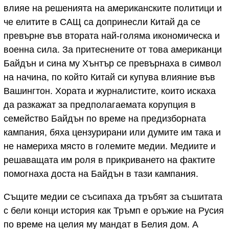
влияе на решенията на американските политици и
че елитите в САЩ са допринесли Китай да се
превърне във втората най-голяма икономическа и
военна сила. За притеснените от това американци
Байдън и сина му Хънтър се превърнаха в символ
на начина, по който Китай си купува влияние във
Вашингтон. Хората и журналистите, които искаха
да разкажат за предполагаемата корупция в
семейство Байдън по време на предизборната
кампания, бяха цензурирани или думите им така и
не намериха място в големите медии. Медиите и
решаващата им роля в прикриването на фактите
помогнаха доста на Байдън в тази кампания.
Същите медии се съсипаха да тръбят за съшитата
с бели конци история как Тръмп е оръжие на Русия
по време на целия му мандат в Белия дом. А