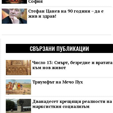
София
Стефан Цанев на 90 години – да е
жив и здрав!
СВЪРЗАНИ ПУБЛИКАЦИИ
Число 13: Смърт, безредие и вратата
към нов живот
Триумфът на Мечо Пух
Дванадесет крещящи реалности на
марксисткия социализъм