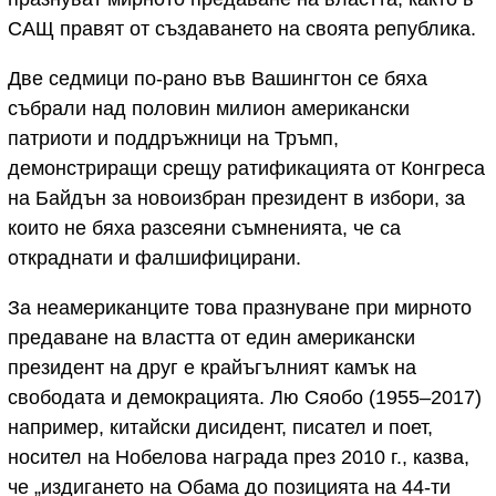
САЩ правят от създаването на своята република.
Две седмици по-рано във Вашингтон се бяха
събрали над половин милион американски
патриоти и поддръжници на Тръмп,
демонстриращи срещу ратификацията от Конгреса
на Байдън за новоизбран президент в избори, за
които не бяха разсеяни съмненията, че са
откраднати и фалшифицирани.
За неамериканците това празнуване при мирното
предаване на властта от един американски
президент на друг е крайъгълният камък на
свободата и демокрацията. Лю Сяобо (1955–2017)
например, китайски дисидент, писател и поет,
носител на Нобелова награда през 2010 г., казва,
че „издигането на Обама до позицията на 44-ти