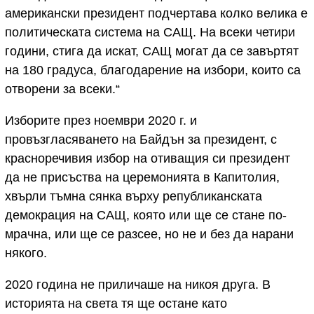
американски президент подчертава колко велика е
политическата система на САЩ. На всеки четири
години, стига да искат, САЩ могат да се завъртят
на 180 градуса, благодарение на избори, които са
отворени за всеки.“
Изборите през ноември 2020 г. и
провъзгласяването на Байдън за президент, с
красноречивия избор на отиващия си президент
да не присъства на церемонията в Капитолия,
хвърли тъмна сянка върху републиканската
демокрация на САЩ, която или ще се стане по-
мрачна, или ще се разсее, но не и без да нарани
някого.
2020 година не приличаше на никоя друга. В
историята на света тя ще остане като