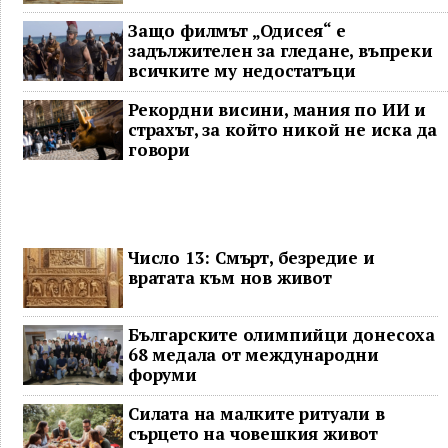
Защо филмът „Одисея“ е
задължителен за гледане, въпреки
всичките му недостатъци
Рекордни висини, мания по ИИ и
страхът, за който никой не иска да
говори
Число 13: Смърт, безредие и
вратата към нов живот
Българските олимпийци донесоха
68 медала от международни
форуми
Силата на малките ритуали в
сърцето на човешкия живот