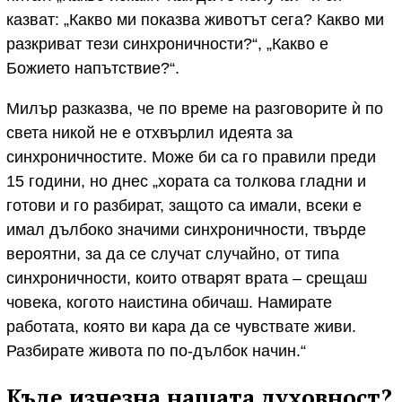
казват: „Какво ми показва животът сега? Какво ми
разкриват тези синхроничности?“, „Какво е
Божието напътствие?“.
Милър разказва, че по време на разговорите ѝ по
света никой не е отхвърлил идеята за
синхроничностите. Може би са го правили преди
15 години, но днес „хората са толкова гладни и
готови и го разбират, защото са имали, всеки е
имал дълбоко значими синхроничности, твърде
вероятни, за да се случат случайно, от типа
синхроничности, които отварят врата – срещаш
човека, когото наистина обичаш. Намирате
работата, която ви кара да се чувствате живи.
Разбирате живота по по-дълбок начин.“
Къде изчезна нашата духовност?