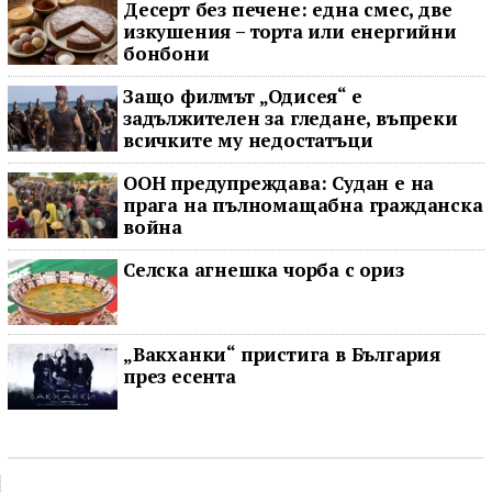
Десерт без печене: една смес, две
изкушения – торта или енергийни
бонбони
Защо филмът „Одисея“ е
задължителен за гледане, въпреки
всичките му недостатъци
ООН предупреждава: Судан е на
прага на пълномащабна гражданска
война
Селска агнешка чорба с ориз
„Вакханки“ пристига в България
през есента