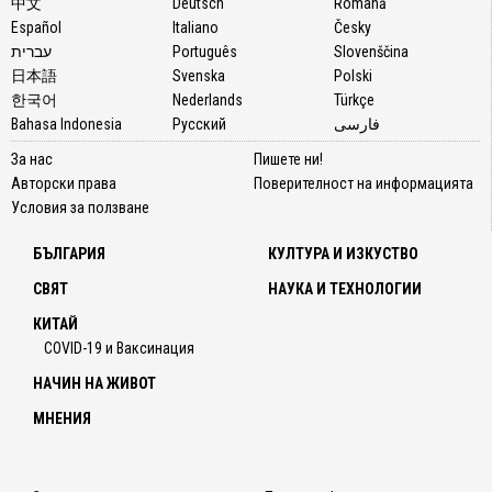
中文
Deutsch
Română
Español
Italiano
Česky
עברית
Português
Slovenščina
日本語
Svenska
Polski
한국어
Nederlands
Türkçe
Bahasa Indonesia
Русский
فارسی
За нас
Пишете ни!
Авторски права
Поверителност на информацията
Условия за ползване
БЪЛГАРИЯ
КУЛТУРА И ИЗКУСТВО
СВЯТ
НАУКА И ТЕХНОЛОГИИ
КИТАЙ
COVID-19 и Ваксинация
НАЧИН НА ЖИВОТ
МНЕНИЯ