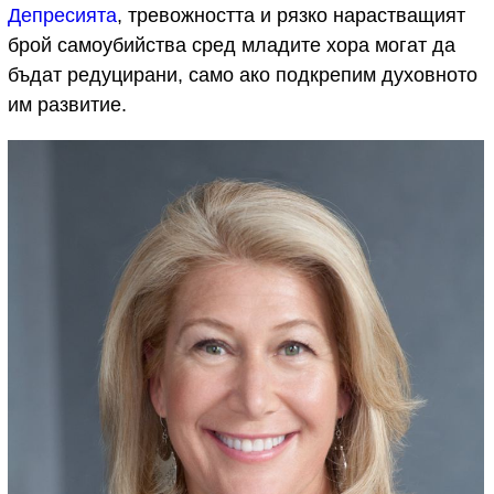
Депресията
, тревожността и рязко нарастващият
брой самоубийства сред младите хора могат да
бъдат редуцирани, само ако подкрепим духовното
им развитие.