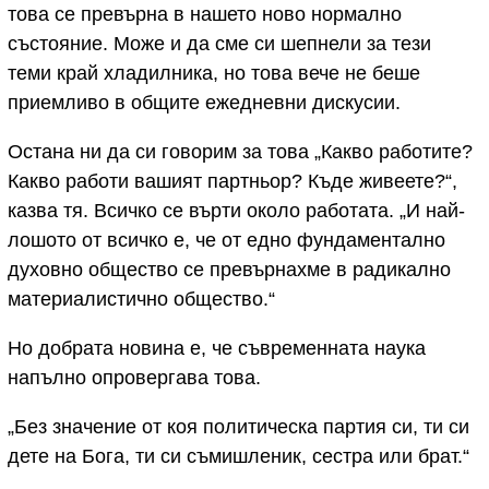
това се превърна в нашето ново нормално
състояние. Може и да сме си шепнели за тези
теми край хладилника, но това вече не беше
приемливо в общите ежедневни дискусии.
Остана ни да си говорим за това „Какво работите?
Какво работи вашият партньор? Къде живеете?“,
казва тя. Всичко се върти около работата. „И най-
лошото от всичко е, че от едно фундаментално
духовно общество се превърнахме в радикално
материалистично общество.“
Но добрата новина е, че съвременната наука
напълно опровергава това.
„Без значение от коя политическа партия си, ти си
дете на Бога, ти си съмишленик, сестра или брат.“