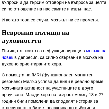
въпроси и да търсим отговори на въпроса за целта
си по отношение на нас самите и извън нас.
И когато това се случи, мозъкът ни се променя.
Невронни пътища на
духовността
Пътищата, които са нефункциониращи в
мозъка на
човек
в депресия, са силно свързани в мозъка на
духовно ориентираните хора.
С помощта на fMRI (функционален магнитен
резонанс) Милър успява да види в реално време
мозъчната активност на участниците в друго
проучване. Млади хора на възраст между 18 и 27
години били помолени да споделят история за
стресиращо събитие, релаксиращо събитие и