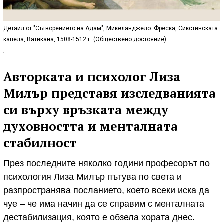
Детайл от "Сътворението на Адам", Микеланджело. Фреска, Сикстинската
капела, Ватикана, 1508-1512 г. (Обществено достояние)
Авторката и психолог Лиза
Милър представя изследванията
си върху връзката между
духовността и менталната
стабилност
През последните няколко години професорът по
психология Лиза Милър пътува по света и
разпространява посланието, което всеки иска да
чуе – че има начин да се справим с менталната
дестабилизация, която е обзела хората днес.