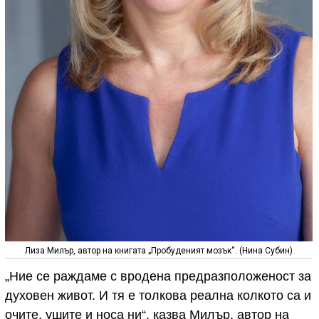
Лиза Милър, автор на книгата „Пробуденият мозък“. (Нина Субин)
„Ние се раждаме с вродена предразположеност за
духовен живот. И тя е толкова реална колкото са и
очите, ушите и носа ни“, казва Милър, автор на