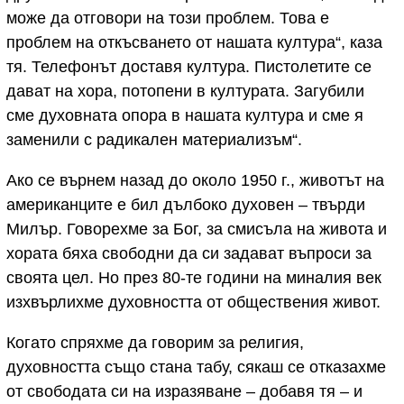
може да отговори на този проблем. Това е
проблем на откъсването от нашата култура“, каза
тя. Телефонът доставя култура. Пистолетите се
дават на хора, потопени в културата. Загубили
сме духовната опора в нашата култура и сме я
заменили с радикален материализъм“.
Ако се върнем назад до около 1950 г., животът на
американците е бил дълбоко духовен – твърди
Милър. Говорехме за Бог, за смисъла на живота и
хората бяха свободни да си задават въпроси за
своята цел. Но през 80-те години на миналия век
изхвърлихме духовността от обществения живот.
Когато спряхме да говорим за религия,
духовността също стана табу, сякаш се отказахме
от свободата си на изразяване – добавя тя – и