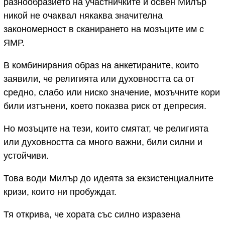
разнообразието на участничките и освен Милър
никой не очаквал някаква значителна
закономерност в сканирането на мозъците им с
ЯМР.
В комбинирания образ на анкетираните, които
заявили, че религията или духовността са от
средно, слабо или ниско значение, мозъчните кори
били изтънени, което показва риск от депресия.
Но мозъците на тези, които смятат, че религията
или духовността са много важни, били силни и
устойчиви.
Това води Милър до идеята за екзистенциалните
кризи, които ни пробуждат.
Тя открива, че хората със силно изразена