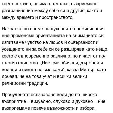
което показва, че има по-малко възприемано
разграничение между себе си и другия, както и
между времето и пространството.
Накратко, по време на духовните преживявания
ние променяме ориентацията на вниманието си,
изпитваме чувство на любов и обвързаност и
усещането ни за себе си се разширява като нещо,
което е едновременно различно, но и част от по-
голямо единство. „Ние сме обичани, държани и
водени и никога не сме сами“, казва Милър, като
добавя, че на това учат и всички велики
религиозни традиции.
Пробуденото осъзнаване води до по-широко
възприятие – визуално, слухово и духовно – ние
възприемаме повече възможности и избори,