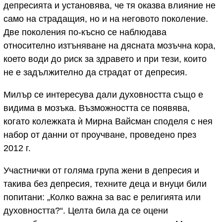
депресията и установява, че тя оказва влияние не
само на страдащия, но и на неговото поколение.
Две поколения по-късно се наблюдава
относително изтъняване на дясната мозъчна кора,
което води до риск за здравето и при тези, които
не е задължително да страдат от депресия.
Милър се интересува дали духовността също е
видима в мозъка. Възможността се появява,
когато колежката ѝ Мирна Вайсман споделя с нея
набор от данни от проучване, проведено през
2012 г.
Участнички от голяма група жени в депресия и
такива без депресия, техните деца и внуци били
попитани: „Колко важна за вас е религията или
духовността?“. Целта била да се оцени