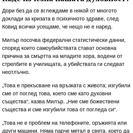
Дори без да се вглеждаме в някой от многото
доклади за кризата в психичното здраве, след
Ковид всички усещаме, че нещо не е наред.
Милър посочва федерални статистически данни,
според които самоубийствата стават основна
причина за смъртта на младите хора, водени от
стрелбите в училищата, а убийствата ги следват
неотлъчно.
„Това е прекъсване на връзката с живота; изгубили
сме от поглед това, което сме като духовни
същества“, казва Милър. „Ние сме божествени
същества и сме изгубили това от погледа си“.
„Това не е проблем на телефоните, оръжията или
други машини. Няма парче метал в света, което да