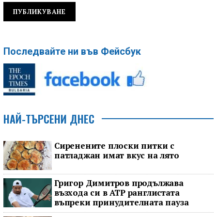
Последвайте ни във Фейсбук
НАЙ-ТЪРСЕНИ ДНЕС
Сиренените плоски питки с
патладжан имат вкус на лято
Григор Димитров продължава
възхода си в ATP ранглистата
въпреки принудителната пауза