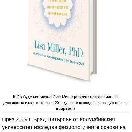
В „Пробуденият мозък“ Лиза Милър разкрива неврологията на
духовността и какво показват 20-годишните изследвания за духовността
и здравето.
През 2009 г. Брад Питърсън от Колумбийския
университет изследва физиологичните основи на