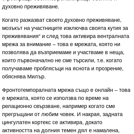
духовно преживяване.
Когато разказват своето духовно преживяване,
мозъкът на участниците изключва своята кутия за
преживявания“ и след това активира вентралната
мрежа за внимание – това е мрежата, която ни
позволява да възприемаме и участваме в неща,
които първоначално не сме търсили, т.е. когато
получаваме проблясъци на яснота и прозрение,
обяснява Милър.
Фронтотемпоралната мрежа също е онлайн – това
е мрежата, която се използва по време на
релационно свързване, например когато сме
прегръщани от любим човек. И накрая, задната
цингулатен кортекс се активира, докато
активността на долния темен дял е намалена,