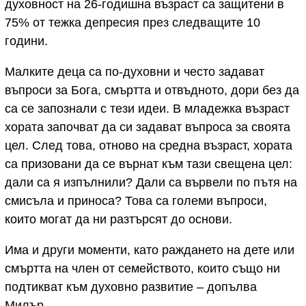
духовност на 26-годишна възраст са защитени в
75% от тежка депресия през следващите 10
години.
Малките деца са по-духовни и често задават
въпроси за Бога, смъртта и отвъдното, дори без да
са се запознали с тези идеи. В младежка възраст
хората започват да си задават въпроса за своята
цел. След това, отново на средна възраст, хората
са призовани да се върнат към тази свещена цел:
дали са я изпълнили? Дали са вървели по пътя на
смисъла и приноса? Това са големи въпроси,
които могат да ни разтърсят до основи.
Има и други моменти, като раждането на дете или
смъртта на член от семейството, които също ни
подтикват към духовно развитие – допълва
Милър.