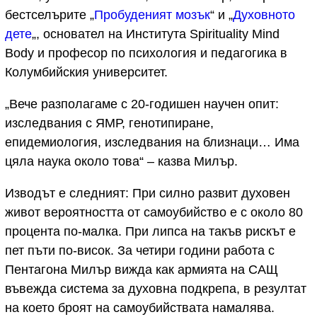
бестселърите „
Пробуденият мозък
“ и „
Духовното
дете
„, основател на Института Spirituality Mind
Body и професор по психология и педагогика в
Колумбийския университет.
„Вече разполагаме с 20-годишен научен опит:
изследвания с ЯМР, генотипиране,
епидемиология, изследвания на близнаци… Има
цяла наука около това“ – казва Милър.
Изводът е следният: При силно развит духовен
живот вероятността от самоубийство е с около 80
процента по-малка. При липса на такъв рискът е
пет пъти по-висок. За четири години работа с
Пентагона Милър вижда как армията на САЩ
въвежда система за духовна подкрепа, в резултат
на което броят на самоубийствата намалява.