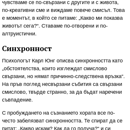
чувстваме се по-свързани с другите и с живота,
по-креативни сме и виждаме повече смисъл. Това
е моментът, в който се питаме: „Какво ми показва
животът сега?“. Ставаме по-отворени и по-
алтруистични.
Синхронност
Психологът Карл Юнг описва синхронността като
„обстоятелства, които изглеждат смислово
свързани, но нямат причинно-следствена връзка“.
На пръв поглед несвързани събития са свързани
смислово, твърде странно, за да бъдат наречени
съвпадение.
С пробуждането на съзнанието хората все по-
често забелязват синхронността. Те спират да се
питат: „Какво искам? Как да го получа?“ и си