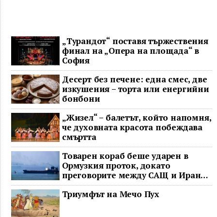
„Турандот“ поставя тържествения
финал на „Опера на площада“ в
София
Десерт без печене: една смес, две
изкушения – торта или енергийни
бонбони
„Жизел“ – балетът, който напомня,
че духовната красота побеждава
смъртта
Товарен кораб беше ударен в
Ормузкия проток, докато
преговорите между САЩ и Иран
останаха в безизходица
Триумфът на Мечо Пух