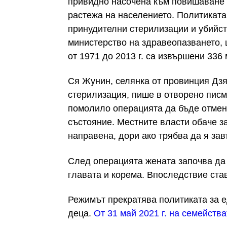
привидно насочена към повишаване 
растежа на населението. Политиката
принудителни стерилизации и убийст
министерство на здравеопазването, 
от 1971 до 2013 г. са извършени 336
Ся Жунин, селянка от провинция Дзя
стерилизация, пише в отворено писмо
помолило операцията да бъде отмен
състояние. Местните власти обаче з
направена, дори ако трябва да я зав
След операцията жената започва да 
главата и корема. Впоследствие ста
Режимът прекратява политиката за ед
деца.
От 31 май 2021 г. на семейств