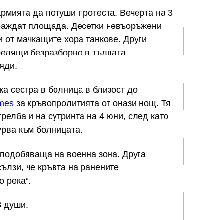
рмията да потуши протеста. Вечерта на 3
граждат площада. Десетки невъоръжени
и от мачкащите хора танкове. Други
трелящи безразборно в тълпата.
яди.
ка сестра в болница в близост до
mes
за кръвопролитията от онази нощ. Тя
трелба и на сутринта на 4 юни, след като
урва към болницата.
аподобяваща на военна зона. Друга
ълзи, че кръвта на ранените
о река“.
8 души.