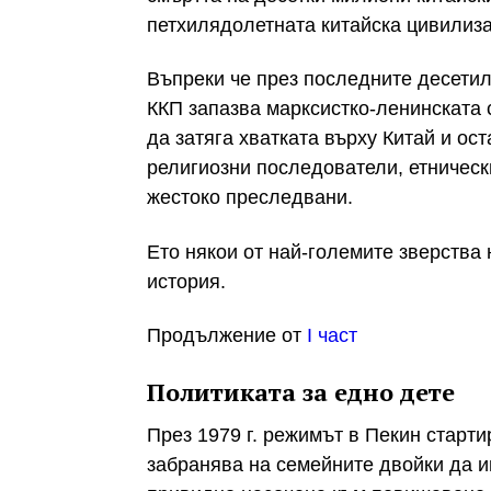
петхилядолетната китайска цивилиз
Въпреки че през последните десетил
ККП запазва марксистко-ленинската 
да затяга хватката върху Китай и ос
религиозни последователи, етническ
жестоко преследвани.
Ето някои от най-големите зверства
история.
Продължение от
I част
Политиката за едно дете
През 1979 г. режимът в Пекин стартир
забранява на семейните двойки да им