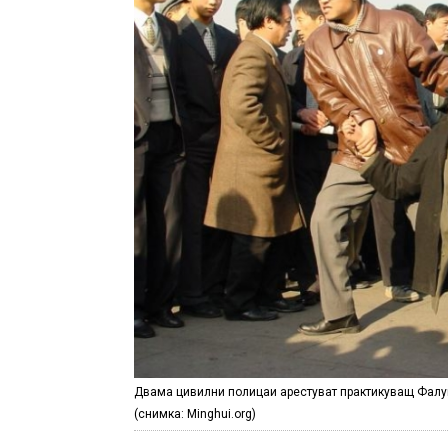
Двама цивилни полицаи арестуват практикуващ Фалун
(снимка: Minghui.org)