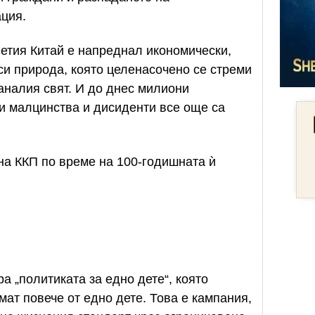
ация.
етия Китай е напреднал икономически,
си природа, която целенасочено се стреми
таналия свят. И до днес милиони
и малцинства и дисиденти все още са
 на ККП по време на 100-годишната ѝ
а „политиката за едно дете“, която
ат повече от едно дете. Това е кампания,