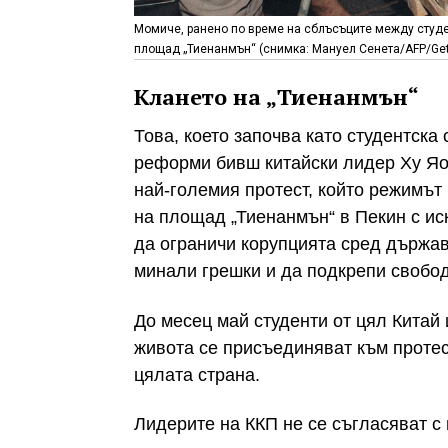
Момиче, ранено по време на сблъсъците между студен
площад „Тиенанмън“ (снимка: Мануел Сенета/AFP/Get
Клането на „Тиенанмън“
Това, което започва като студентска
реформи бивш китайски лидер Ху Яоб
най-големия протест, който режимът
на площад „Тиенанмън“ в Пекин с и
да ограничи корупцията сред държав
минали грешки и да подкрепи свобод
До месец май студенти от цял Китай 
живота се присъединяват към протес
цялата страна.
Лидерите на ККП не се съгласяват с 