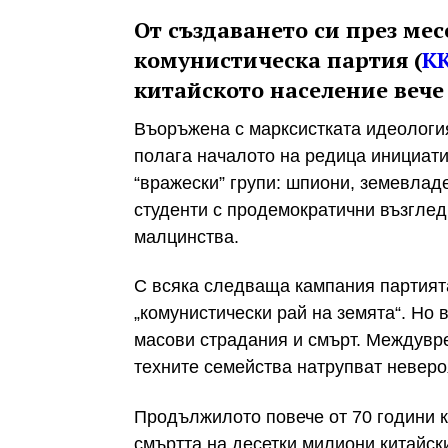
От създаването си през мес
комунистическа партия (
К
китайското население вече
Въоръжена с марксистката идеология
полага началото на редица инициати
“вражески” групи: шпиони, земевлад
студенти с продемократични възглед
малцинства.
С всяка следваща кампания партията
„комунистически рай на земята“. Но 
масови страдания и смърт. Междувр
техните семейства натрупват невероя
Продължилото повече от 70 години 
смъртта на десетки милиони китайск