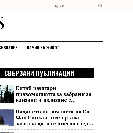
СЪЗНАНИЕ
НАЧИН НА ЖИВОТ
СВЪРЗАНИ ПУБЛИКАЦИИ
Китай разшири
правомощията за забрани за
влизане и излизане с
всеобхватни нови правила
Падането на лоялиста на Си
Фан Синхай подчертава
засилващата се чистка сред
финансовия елит на Китай