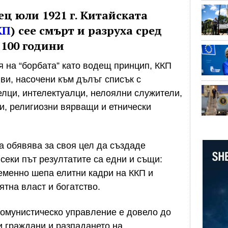
ец юли 1921 г. Китайската
КП
) сее смърт и разруха сред
 100 години
 на “борбата” като водещ принцип, ККП
ви, насочени към дълъг списък с
елци, интелектуалци, нелоялни служители,
и, религиозни вярващи и етнически
 обявява за своя цел да създаде
всеки път резултатите са едни и същи:
еменно шепа елитни кадри на ККП и
тна власт и богатство.
комунистическо управление е довело до
и граждани и разпадането на