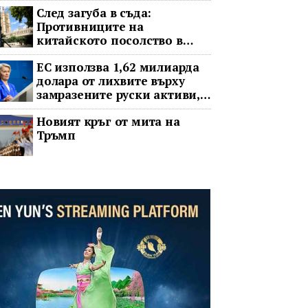
След загуба в съда:
Противниците на
китайското посолство в
Лондон обжалват
ЕС използва 1,62 милиарда
долара от лихвите върху
замразените руски активи,
за да подкрепи Украйна
Новият кръг от мита на
Тръмп