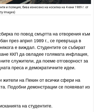
ти и полиция, бива изнесено на носилка на 4 юни 1989 г. от
ty Images)
 сбирка по повод смъртта на отворения към
ан през април 1989 г., се превръща в
 някога е виждал. Студентите се събират
скане ККП да овладее голямата инфлация,
ните служители, да поеме отговорност за
ната преса и демократичните идеи.
и жители на Пекин от всички сфери на
та. Подобни демонстрации се появяват из
исканията на студентите.