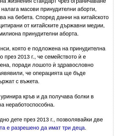
на жизнения стандарт чрез ограничаване
 налага масови принудителни аборти,
ва на бебета. Според данни на китайското
цитирани от китайските държавни медии,
 милиона принудителни аборта.
нси, която е подложена на принудителна
 през 2013 г., че семейството ѝ е
ена, поради лошото ѝ здравословно
аявявили, че операцията ще бъде
ържат с въжета.
уринира кръв и да получава болки в
ва неработоспособна.
но дете през 2013 г., позволявайки две
ата е разрешено да имат три деца
.