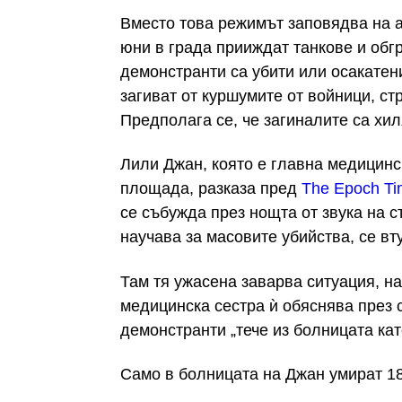
Вместо това режимът заповядва на а
юни в града прииждат танкове и об
демонстранти са убити или осакатен
загиват от куршумите от войници, с
Предполага се, че загиналите са хил
Лили Джан, която е главна медицинс
площада, разказа пред
The Epoch Ti
се събужда през нощта от звука на с
научава за масовите убийства, се вт
Там тя ужасена заварва ситуация, н
медицинска сестра ѝ обяснява през с
демонстранти „тече из болницата кат
Само в болницата на Джан умират 1