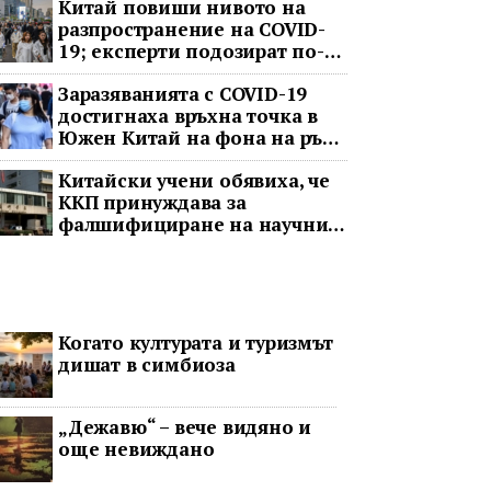
Китай повиши нивото на
разпространение на COVID-
19; експерти подозират по-
тежка ситуация
Заразяванията с COVID-19
достигнаха връхна точка в
Южен Китай на фона на ръст
в цялата страна
Китайски учени обявиха, че
ККП принуждава за
фалшифициране на научни
данни
Когато културата и туризмът
дишат в симбиоза
„Дежавю“ – вече видяно и
още невиждано