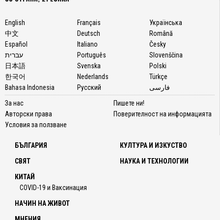
English
Français
Українська
中文
Deutsch
Română
Español
Italiano
Česky
עברית
Português
Slovenščina
日本語
Svenska
Polski
한국어
Nederlands
Türkçe
Bahasa Indonesia
Русский
فارسی
За нас
Пишете ни!
Авторски права
Поверителност на информацията
Условия за ползване
БЪЛГАРИЯ
КУЛТУРА И ИЗКУСТВО
СВЯТ
НАУКА И ТЕХНОЛОГИИ
КИТАЙ
COVID-19 и Ваксинация
НАЧИН НА ЖИВОТ
МНЕНИЯ