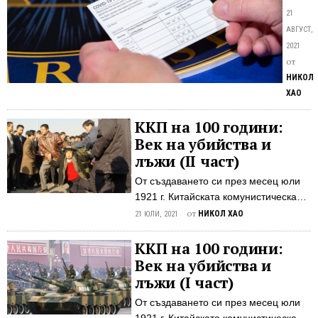
при
в
21
от
САЩ
АВГУСТ,
Кит
са
2021
иззели
от
повеч
НИКОЛ
от
ХАО
3000
фалши
ККП на 100 години:
картон
Век на убийства и
за
лъжи (II част)
вакси
От създаването си през месец юли
срещу
1921 г. Китайската комунистическа
COVID
партия (ККП) сее смърт и разруха
от
НИКОЛ ХАО
19,
21 ЮЛИ, 2021
сред китайското население вече 100
присти
години Въоръжена с марксистката
ККП на 100 години:
в
идеология на “борбата” като водещ
Век на убийства и
Мемфи
принцип, ККП полага началото на
Тенес
лъжи (I част)
редица инициативи, насочени към
от
От създаването си през месец юли
дълъг списък с “вражески” групи:
Китай.