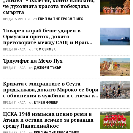
„Жизел“ – балетът, който напомня,
действията на Китай. Той каза, че
управа замени директора на
че духовната красота побеждава
Зиенц
Китай се опитва "да преобърне
смъртта
местната здравна комисия, без да ...
също
световния пазар за предпазни
от
...
ЕКИП НА THE EPOCH TIMES
ПРЕДИ 55 МИНУТИ
средства в своя полза... Купуваха
Товарен кораб беше ударен в
големи количества маски, ръкавици,
Ормузкия проток, докато
очила, респиратори от целия свят,
преговорите между САЩ и Иран
когато страните все още бяха в
останаха в безизходица
неведение по отношение на
от
ТОМ ОЗИМЕК
ПРЕДИ 10 ЧАСА
опасността от вируса." Според
Триумфът на Мечо Пух
обявените на 7 март официални
от
ДЖЕФРИ ТЪКЪР
ПРЕДИ 11 ЧАСА
митнически данни ...
Кризата с мигрантите в Сеута
продължава, докато Мароко се бори
с обвинения в чужбина и с гнева у
дома
от
ЕТИЕН ФОШЕР
ПРЕДИ 11 ЧАСА
ЦСКА 1948 измъкна ценно реми в
Атина и остави всичко за реванша
срещу Панатинайкос
от
ЕКИП НА THE EPOCH TIMES
ПРЕДИ 12 ЧАСА