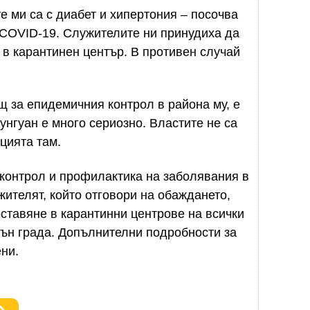
те ми са с диабет и хипертония – посочва
т COVID-19. Служителите ни принудиха да
 в карантинен център. В противен случай
щ за епидемичния контрол в района му, е
Дунгуан е много сериозно. Властите не са
цията там.
а контрол и профилактика на заболявания в
ителят, който отговори на обаждането,
ставяне в карантинни центрове на всички
вън града. Допълнителни подробности за
ни.