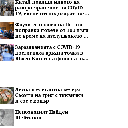
Китай повиши нивото на
разпространение на COVID-
19; експерти подозират по-
тежка ситуация
Фаучи се позова на Петата
поправка повече от 100 пъти
по време на изслушването в
Сената за COVID
Заразяванията с COVID-19
достигнаха връхна точка в
Южен Китай на фона на ръст
в цялата страна
Лесна и елегантна вечеря:
Сьомга на грил с тиквички
и сос с копър
Непознатият Найден
Шейтанов