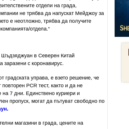
вителствените отдели на града,
омпании не трябва да напускат Мейджоу за
нето е неотложно, трябва да получите
компанията/отдела.“
 Шъдзяджуан в Северен Китай
а заразени с коронавирус.
т градската управа, е взето решение, че
 повторен PCR тест, както и да не
 на 7 дни. Единствено куриери и
лен пропуск, могат да пътуват свободно по
аун
.
телни магазини в града, цените на