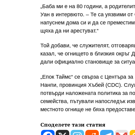
„Баба ми е на 80 години, а родители
Уан в интервюто. – Те са уязвими о
напуснем дома си и да се преместим
щяха да ни арестуват.“
Той добави, че служителят, отговаря
казал, че огнището в близкия окръг 
дали официално становище за ситуа
„Епок Таймс“ се свърза с Центъра з
Нанпи, провинция Хъбей (CDC). Служ
потвърди наложената политика за по
семейства, пътували напоследък из
местното огнище не бяха предоставе
Споделете тази статия