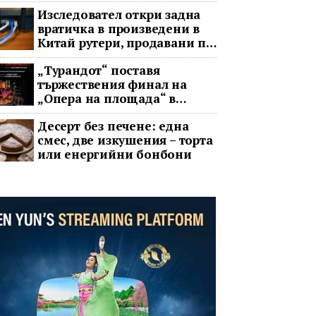
Изследовател откри задна
вратичка в произведени в
Китай рутери, продавани по
целия свят
„Турандот“ поставя
тържествения финал на
„Опера на площада“ в
София
Десерт без печене: една
смес, две изкушения – торта
или енергийни бонбони