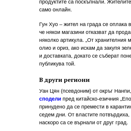
продуктите са поскъпнали. Жителит
само онлайн.
Гун Хуо – жител на града се оплака
че някои магазини отказват да прода
няколко артикула. „От хранителния 
олио и ориз, ако искам да закупя зе
и доставката, докато се съберат по
публикува той.
В други региони
Уан Цян (псевдоним) от окръг Нанпи
сподели
пред китайско-езичния „Епо
принудено да се премести в каранти
седем дни. От властите потвърдиха, 
наскоро са се върнали от друг град.