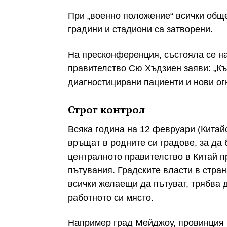
При „военно положение“ всички обще
градини и стадиони са затворени.
На пресконференция, състояла се на
правителство Сю Хъдзиен заяви: „К
диагностицирани пациенти и нови ог
Строг контрол
Всяка година на 12 февруари (Китай
връщат в родните си градове, за да 
централното правителство в Китай п
пътувания. Градските власти в стра
всички желаещи да пътуват, трябва 
работното си място.
Например град Мейджоу, провинция 