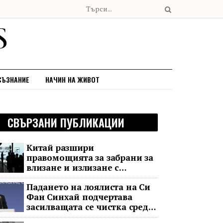
СЪЗНАНИЕ
НАЧИН НА ЖИВОТ
СВЪРЗАНИ ПУБЛИКАЦИИ
Китай разшири
правомощията за забрани за
влизане и излизане с
всеобхватни нови правила
Падането на лоялиста на Си
Фан Синхай подчертава
засилващата се чистка сред
финансовия елит на Китай