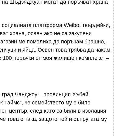
е на Шъдзяджуан могат да поръчват храна
 в социалната платформа Weibo, твърдейки,
ват храна, освен ако не са закупени
магазин ме помолиха да поръчам брашно,
ленчуци и яйца. Освен това трябва да чакам
не 100 поръчки от моя жилищен комплекс“ –
, град Чанджоу – провинция Хъбей,
к Таймс“, че семейството му е било
нен център, след като са били в изолация
че това е така, защото той и съпругата му