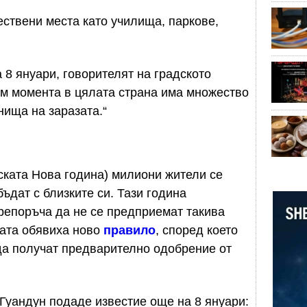
ствени места като училища, паркове,
 8 януари, говорителят на градското
ъм момента в цялата страна има множество
нища на заразата.“
ската Нова година) милиони жители се
бъдат с близките си. Тази година
репоръча да не се предприемат такива
ната обявиха ново
правило
, според което
да получат предварително одобрение от
Гуандун подаде известие още на 8 януари: