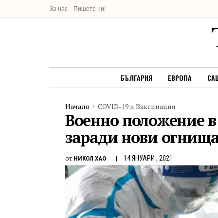
За нас
Пишете ни!
БЪЛГАРИЯ
ЕВРОПА
СА
Начало
COVID-19 и Ваксинация
Военно положение в
заради нови огнища
от
14 ЯНУАРИ , 2021
НИКОЛ ХАО