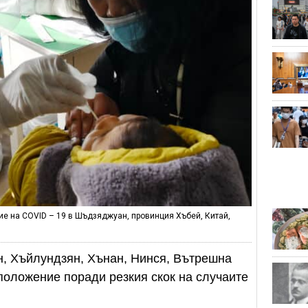
ие на COVID – 19 в Шъдзяджуан, провинция Хъбей, Китай,
н, Хъйлундзян, Хънан, Нинся, Вътрешна
положение поради резкия скок на случаите