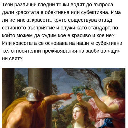
Тези различни гледни точки водят до въпроса
дали красотата е обективна или субективна. Има
ли истинска красота, която съществува отвъд
сетивното възприятие и служи като стандарт, по
който можем да съдим кое е красиво и кое не?
Или красотата се основава на нашите субективни
т.е. относителни преживявания на заобикалящия
ни свят?