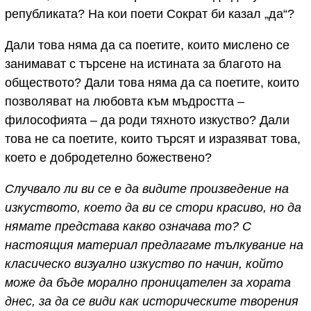
републиката? На кои поети Сократ би казал „да“?
Дали това няма да са поетите, които мислено се
занимават с търсене на истината за благото на
обществото? Дали това няма да са поетите, които
позволяват на любовта към мъдростта –
философията – да роди тяхното изкуство? Дали
това не са поетите, които търсят и изразяват това,
което е добродетелно божествено?
Случвало ли ви се е да видите произведение на
изкуството, което да ви се стори красиво, но да
нямате представа какво означава то? С
настоящия материал предлагаме тълкувание на
класическо визуално изкуство по начин, който
може да бъде морално проницателен за хората
днес, за да се види как историческите творения