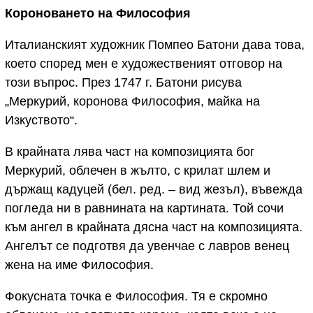
Короноването на Философия
Италианският художник Помпео Батони дава това,
което според мен е художественият отговор на
този въпрос. През 1747 г. Батони рисува
„Меркурий, коронова Философия, майка на
Изкуството“.
В крайната лява част на композицията бог
Меркурий, облечен в жълто, с крилат шлем и
държащ кадуцей (бел. ред. – вид жезъл), въвежда
погледа ни в равнината на картината. Той сочи
към ангел в крайната дясна част на композицията.
Ангелът се подготвя да увенчае с лавров венец
жена на име Философия.
Фокусната точка е Философия. Тя е скромно