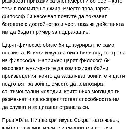
разказват приказки за злонамерени богове – като
тези в поемите на Омир. Вместо това царят-
философ би насочвал поетите да показват
боговете с достойнство и чест, така че действията
им да бъдат пример за подражание.
Царят-философ обаче би цензурирал не само
поезията. Всички изкуства биха били под контрола
на философа. Например царят-философ би
насочвал музикантите да композират бойни
произведения, които да закаляват воините и да ги
подготвят за война, вместо да композират
сантиментални мелодии, които биха могли да ги
размекнат и да възпрепятстват способността им
да служат и защитават страната си.
През XIX в. Ницше критикува Сократ като човек,
който цензурира идеите и емоциите и по този