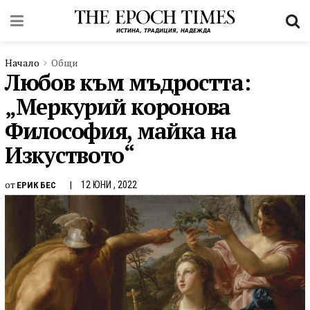
Начало
Общи
Любов към мъдростта:
„Меркурий коронoва
Философия, майка на
Изкуството“
от
12 ЮНИ , 2022
ЕРИК БЕС