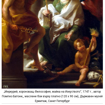
„Меркурий, короноващ Философия, майка на Изкуството“, 1747 г., автор
Помпео Батони,, маслени бои върху платно (120 x 90 см), Държавен музей
Ермитаж, Санкт Петербург