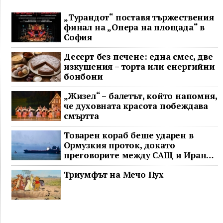
„Турандот“ поставя тържествения
финал на „Опера на площада“ в
София
Десерт без печене: една смес, две
изкушения – торта или енергийни
бонбони
„Жизел“ – балетът, който напомня,
че духовната красота побеждава
смъртта
Товарен кораб беше ударен в
Ормузкия проток, докато
преговорите между САЩ и Иран
останаха в безизходица
Триумфът на Мечо Пух