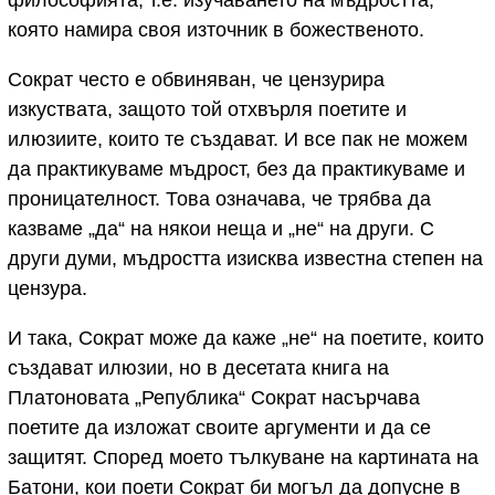
философията, т.е. изучаването на мъдростта,
която намира своя източник в божественото.
Сократ често е обвиняван, че цензурира
изкуствата, защото той отхвърля поетите и
илюзиите, които те създават. И все пак не можем
да практикуваме мъдрост, без да практикуваме и
проницателност. Това означава, че трябва да
казваме „да“ на някои неща и „не“ на други. С
други думи, мъдростта изисква известна степен на
цензура.
И така, Сократ може да каже „не“ на поетите, които
създават илюзии, но в десетата книга на
Платоновата „Република“ Сократ насърчава
поетите да изложат своите аргументи и да се
защитят. Според моето тълкуване на картината на
Батони, кои поети Сократ би могъл да допусне в