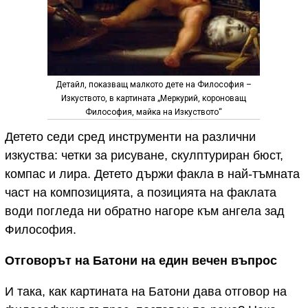
Детайл, показващ малкото дете на Философия –
Изкуството, в картината „Меркурий, короноващ
Философия, майка на Изкуството“
Детето седи сред инструменти на различни
изкуства: четки за рисуване, скулптуриран бюст,
компас и лира. Детето държи факла в най-тъмната
част на композицията, а позицията на факлата
води погледа ни обратно нагоре към ангела зад
Философия.
Отговорът на Батони на един вечен въпрос
И така, как картината на Батони дава отговор на