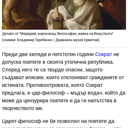
Детайл от "Меркурий, короноващ Философия, майка на Изкуството"
(снимки: Владимир Теребенин / Държавен музей Ермитаж)
Преди двe хиляди и петстотин години
Сократ
не
допуска поетите в своята утопична република.
Според него те са твърде опасни, защото
създават илюзии, които отклоняват гражданите от
истината. Противоотровата, която Сократ
предлага, е цар-философ – мъдър водач, който да
може да цензурира поетите и да ги напътства в
творчеството им.
Царят-философ не би позволил на поетите да