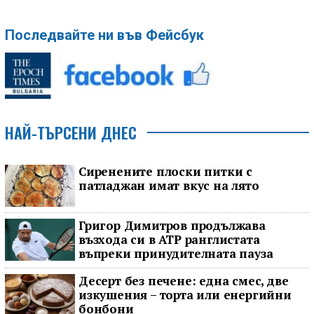
Последвайте ни във Фейсбук
НАЙ-ТЪРСЕНИ ДНЕС
Сиренените плоски питки с
патладжан имат вкус на лято
Григор Димитров продължава
възхода си в ATP ранглистата
въпреки принудителната пауза
Десерт без печене: една смес, две
изкушения – торта или енергийни
бонбони