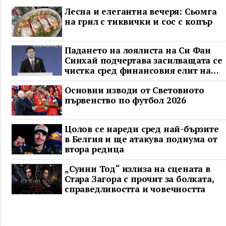
Лесна и елегантна вечеря: Сьомга
на грил с тиквички и сос с копър
Падането на лоялиста на Си Фан
Синхай подчертава засилващата се
чистка сред финансовия елит на
Китай
Основни изводи от Световното
първенство по футбол 2026
Цолов се нареди сред най-бързите
в Белгия и ще атакува подиума от
втора редица
„Суини Тод“ излиза на сцената в
Стара Загора с прочит за болката,
справедливостта и човечността