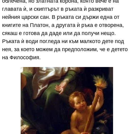
облечена, но златната корона, която вече е на
главата ѝ, и скиптърът в ръката ѝ разкриват
нейния царски сан. В ръката си държи една от
книгите на Платон, а другата ѝ ръка е отворена,
сякаш е готова да даде или да получи нещо.
Ръката ѝ води погледа ни към малкото дете под
нея, за което можем да предположим, че е детето
на Философия.