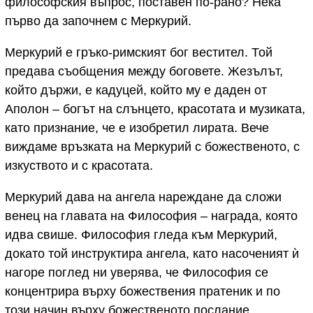
философския въпрос, поставен по-рано? Нека
първо да започнем с Меркурий.
Меркурий е гръко-римският бог вестител. Той
предава съобщения между боговете. Жезълът,
който държи, е кадуцей, който му е даден от
Аполон – богът на слънцето, красотата и музиката,
като признание, че е изобретил лирата. Вече
виждаме връзката на Меркурий с божественото, с
изкуството и с красотата.
Меркурий дава на ангела нареждане да сложи
венец на главата на Философия – награда, която
идва свише. Философия гледа към Меркурий,
докато той инструктира ангела, като насоченият ѝ
нагоре поглед ни уверява, че Философия се
концентрира върху божествения пратеник и по
този начин върху божественото послание.