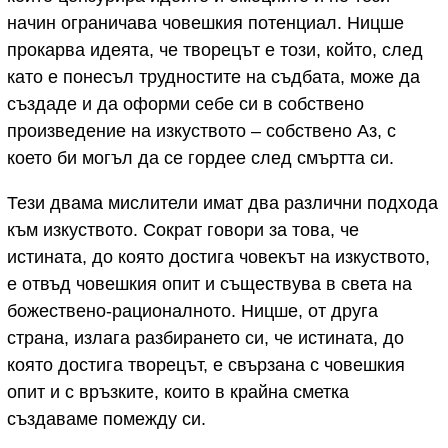
начин ограничава човешкия потенциал. Ницше
прокарва идеята, че творецът е този, който, след
като е понесъл трудностите на съдбата, може да
създаде и да оформи себе си в собствено
произведение на изкуството – собствено Аз, с
което би могъл да се гордее след смъртта си.
Тези двама мислители имат два различни подхода
към изкуството. Сократ говори за това, че
истината, до която достига човекът на изкуството,
е отвъд човешкия опит и съществува в света на
божествено-рационалното. Ницше, от друга
страна, излага разбирането си, че истината, до
която достига творецът, е свързана с човешкия
опит и с връзките, които в крайна сметка
създаваме помежду си.