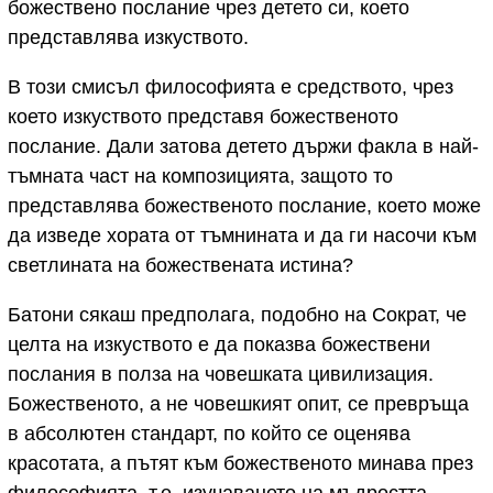
божествено послание чрез детето си, което
представлява изкуството.
В този смисъл философията е средството, чрез
което изкуството представя божественото
послание. Дали затова детето държи факла в най-
тъмната част на композицията, защото то
представлява божественото послание, което може
да изведе хората от тъмнината и да ги насочи към
светлината на божествената истина?
Батони сякаш предполага, подобно на Сократ, че
целта на изкуството е да показва божествени
послания в полза на човешката цивилизация.
Божественото, а не човешкият опит, се превръща
в абсолютен стандарт, по който се оценява
красотата, а пътят към божественото минава през