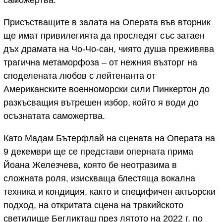
Присъстващите в залата на Операта във вторник
ще имат привилегията да проследят със затаен
дъх драмата на Чо‐Чо‐сан, чиято душа преживява
трагична метаморфоза – от нежния възторг на
споделената любов с лейтенанта от
Американските военноморски сили Пинкертон до
разкъсващия вътрешен избор, който я води до
осъзнатата саможертва.
Като Мадам Бътерфлай на сцената на Операта на
9 декември ще се представи оперната прима
Йоана Железчева, която бе неотразима в
сложната роля, изискваща блестяща вокална
техника и кондиция, както и специфичен актьорски
подход, на откритата сцена на тракийското
светилище Бегликташ през лятото на 2022 г. по