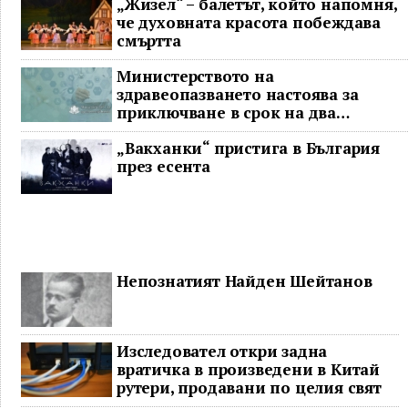
„Жизел“ – балетът, който напомня,
че духовната красота побеждава
смъртта
Министерството на
здравеопазването настоява за
приключване в срок на два
ключови строителни проекта
„Вакханки“ пристига в България
през есента
Непознатият Найден Шейтанов
Изследовател откри задна
вратичка в произведени в Китай
рутери, продавани по целия свят