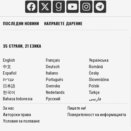
ПОСЛЕДНИ НОВИНИ
НАПРАВЕТЕ ДАРЕНИЕ
35 СТРАНИ, 21 ЕЗИКА
English
Français
Українська
中文
Deutsch
Română
Español
Italiano
Česky
עברית
Português
Slovenščina
日本語
Svenska
Polski
한국어
Nederlands
Türkçe
Bahasa Indonesia
Русский
فارسی
За нас
Пишете ни!
Авторски права
Поверителност на информацията
Условия за ползване