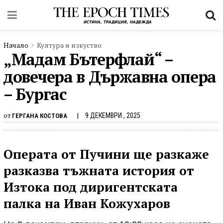
Начало
Култура и изкуство
„Мадам Бътерфлай“ –
довечера в Държавна опера
– Бургас
от
9 ДЕКЕМВРИ , 2025
ГЕРГАНА КОСТОВА
Операта от Пучини ще разкаже
разказва тъжната история от
Изтока под диригентската
палка на Иван Кожухаров