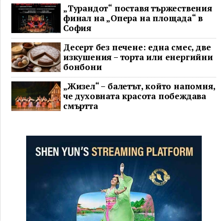
„Турандот“ поставя тържествения
финал на „Опера на площада“ в
София
Десерт без печене: една смес, две
изкушения – торта или енергийни
бонбони
„Жизел“ – балетът, който напомня,
че духовната красота побеждава
смъртта