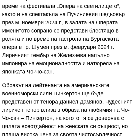
време на фестивала „Опера на светилището“,
както и на спектакъла на Пучиниевия шедьовър
през м. ноември 2024 г., в залата на Операта.
Именитото сопрано се представи блестящо в
ролята и по време на гастрола на Бургаската
опера в гр. Шумен през м. февруари 2024 г.
Лиричният тембър на Железчева напълно
импонира на емоционалността и натюрела на
японката Чо-Чо-сан.
Образът на лейтенанта на американските
военноморски сили Пинкертон ще бъде
представен от тенора Даниел Дамянов. Чудесният
лиричен тенор влиза в образа на любимия на Чо-
Чо-сан – Пинкертон, на когото тя се доверява с
цялата всеотдайност на женската си същност, но
плаща висока цена за своята чистосърдечност.