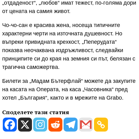
„отдаденост“, „любов“ имат тежест, по-голяма дори
от цената на самия живот.
Чо-чо-сан е красива жена, носеща типичните
характерни черти на източната душевност. Но
въпреки привидната крехкост, „Пеперудата“
показва неочаквана издръжливост, следвайки
принципите си до края на земния си път, белязан с
трагична саможертва.
Билети за „Мадам Бътерфлай“ можете да закупите
на касата на Операта, на каса „Часовника“ пред
хотел „България“, както и в мрежите на Grabo.
Споделете тази статия