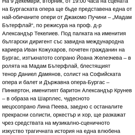
На 9 декември, вторник, от 19:00 часа на сцената
на Бургаската опера ще бъде представена една от
най-обичаните опери от Джакомо Пучини – „Мадам
Бътерфлай“, по режисура на проф. д-р
Александър Текелиев. Под палката на именития
български диригент със завидна международна
кариера Иван Кожухаров, почетен гражданин на
Бургас, изтъкнатото сопрано Йоана Железчева – в
ролята на Мадам Бътерфлай, блестящият
тенор Даниел Дамянов, солист на Софийската
опера и балет и Държавна опера-Бургас –
Пинкертон, именитият баритон Александър Крунев
– в образа на Шарплес, чудесното
мецосопрано Лина Пеева, заедно с останалите
прекрасни солисти, оркестър и хор, ще разкажат
чрез средствата на музикално-сценичното
изкуство трагичната история на една влюбена