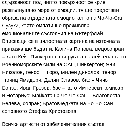
сдържаност, под чиято повърхност се крие
развълнувано море от емоции, тя ще представи
образа на отдадената емоционално на Чо-Чо-Сан
Сузуки, която емпатично преживява
емоционалните състояния на Бътерфлай.
Вписващи се в цялостната картина на източната
приказка ще бъдат и: Калина Попова, мецосопран
– като Кейт Пинкертон, съпругата на лейтенанта от
Военноморските сили на САЩ Пинкертон; Яни
Николов, тенор – Горо, Милен Динолов, тенор –
принц Ямадори; Делян Славов, бас – Чичо
Бонзо, Иван Грозев, бас – като Имперски комисар
и Нотариус; Майката на Чо-Чо-Сан – Благовеста
Белева, сопран; Братовчедката на Чо-Чо-Сан –
сопраното Стефка Христозова.
Всички артисти от забележителния състав