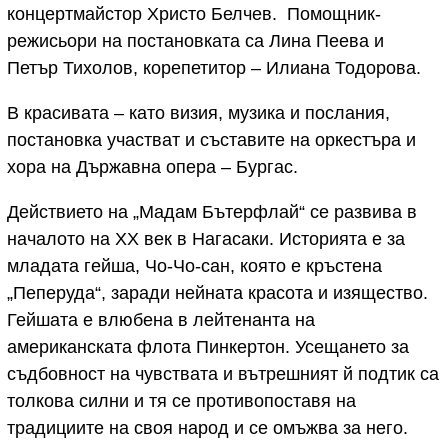
концертмайстор Христо Белчев. Помощник-
режисьори на постановката са Лина Пеева и
Петър Тихолов, корепетитор – Илиана Тодорова.
В красивата – като визия, музика и послания,
постановка участват и съставите на оркестъра и
хора на Държавна опера – Бургас.
Действието на „Мадам Бътерфлай“ се развива в
началото на XX век в Нагасаки. Историята е за
младата гейша, Чо-Чо-сан, която е кръстена
„Пеперуда“, заради нейната красота и изящество.
Гейшата е влюбена в лейтенанта на
американската флота Пинкертон. Усещането за
съдбовност на чувствата и вътрешният й подтик са
толкова силни и тя се противопоставя на
традициите на своя народ и се омъжва за него.