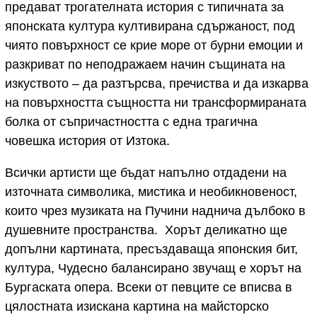
предават трогателната история с типичната за
японската култура култивирана сдържаност, под
чиято повърхност се крие море от бурни емоции и
разкриват по неподражаем начин същината на
изкуството – да разтърсва, пречиства и да изкарва
на повърхността същността ни трансформираната
болка от съпричастността с една трагична
човешка история от Изтока.
Всички артисти ще бъдат напълно отдадени на
източната символика, мистика и необикновеност,
които чрез музиката на Пучини наднича дълбоко в
душевните пространства. Хорът деликатно ще
допълни картината, пресъздаваща японския бит,
култура, Чудесно балансирано звучащ е хорът на
Бургаската опера. Всеки от певците се вписва в
цялостната изискана картина на майсторско