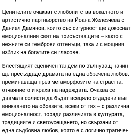
Ценителите очакват с любопитства вокалното и
артистично партньорство на Йоана Железчева с
Даниел Дамянов, които със сигурност ще докоснат
емоционалния свят на присъстващите – както с
нежните си темброви оттенъци, така и с мощния
изблик на богатите си гласове.
Блестящият сценичен тандем по вълнуващ начин
ще пресъздаде драмата на една обречена любов,
преминаваща през метаморфозите на страстта,
отчаянието и краха на надеждата. Очаква се
двамата солисти да бъдат всецяло отдадени във
вникването на образите, всеки от тях – с различна
емоционалност, поради различията в културата,
традициите и светоусещането, но свързани от
една съдбовна любов, която е с логично трагичен