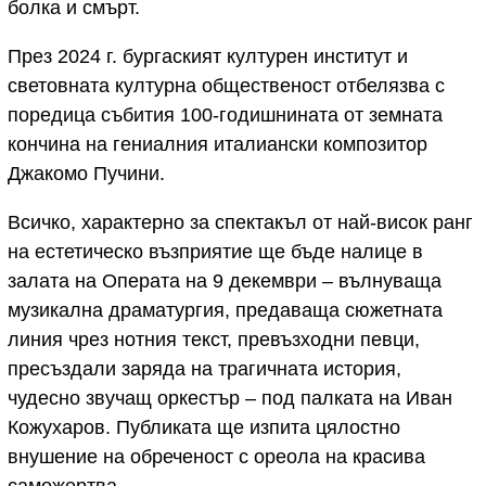
болка и смърт.
През 2024 г. бургаският културен институт и
световната културна общественост отбелязва с
поредица събития 100‐годишнината от земната
кончина на гениалния италиански композитор
Джакомо Пучини.
Всичко, характерно за спектакъл от най-висок ранг
на естетическо възприятие ще бъде налице в
залата на Операта на 9 декември – вълнуваща
музикална драматургия, предаваща сюжетната
линия чрез нотния текст, превъзходни певци,
пресъздали заряда на трагичната история,
чудесно звучащ оркестър – под палката на Иван
Кожухаров. Публиката ще изпита цялостно
внушение на обреченост с ореола на красива
саможертва.