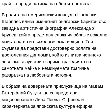
край – поради натиска на обстоятелствата.
В ролята на американския консул в Нагасаки
Шарплес влиза именитият български баритон със
завидна артистична биография Александър
Крунев, който представя сложния образ с вокално
майсторство и психологическа вещина. Той
съумява да представи достоверно ролята на
достолепния дипломат, който изпитва истинско
човешко съчувствие спрямо трагедията на
самотната майка и неминуемата трагична
развръзка на любовната история.
В образа на доверената прислужница на Мадам
Бътерфлай Сузуки ще се представи
мецосопраното Лина Пеева. С финес и
характерната за японската култура ефирна