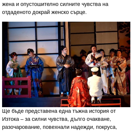
жена и опустошително силните чувства на
отдаденото докрай женско сърце.
Ще бъде представена една тъжна история от
Изтока – за силни чувства, дълго очакване,
разочарование, повехнали надежди, покруса,