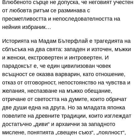
Влюбеното сърце не допуска, че неговият учестен
от любовта ритъм се разминава с
пресметливостта и непоследователността на
нейния избраник…
Историята на Мадам Бътерфлай е трагедията на
сблъсъка на два свята: западен и източен, мъжки
и женски, екстровертен и интровертен. И
парадоксът е, че един цивилизован човек
всъщност се оказва варварин, като отношение,
отказ от отговорност, непостоянство на чувства и
желания, неспазване на мъжко обещание,
отричане от светостта на думите, които обричат
две души една на друга. Но за младата японка
повелите на древните традиции, които изглеждат
достатъчно „диви“ и архаични за западното
мислене, понятията „свещен съюз“, „лоялност“,