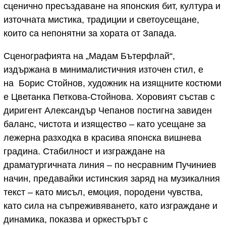
сценично пресъздаване на японския бит, култура и
източната мистика, традиции и светоусещане,
които са непонятни за хората от Запада.
Сценографията на „Мадам Бътерфлай“,
издържана в минималистичния източен стил, е
на Борис Стойнов, художник на изящните костюми
е Цветанка Петкова-Стойнова. Хоровият състав с
диригент Александър Чепанов постигна завиден
баланс, чистота и изящество – като усещане за
лежерна разходка в красива японска вишнева
градина. Стабилност и изграждане на
драматургичната линия – по несравним Пучиниев
начин, предавайки истинския заряд на музикалния
текст – като мисъл, емоция, породени чувства,
като сила на съпреживяването, като изграждане и
динамика, показва и оркестърът с