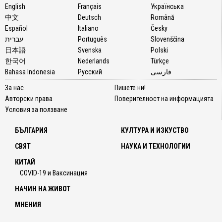
English
Français
Українська
中文
Deutsch
Română
Español
Italiano
Česky
עברית
Português
Slovenščina
日本語
Svenska
Polski
한국어
Nederlands
Türkçe
Bahasa Indonesia
Русский
فارسی
За нас
Пишете ни!
Авторски права
Поверителност на информацията
Условия за ползване
БЪЛГАРИЯ
КУЛТУРА И ИЗКУСТВО
СВЯТ
НАУКА И ТЕХНОЛОГИИ
КИТАЙ
COVID-19 и Ваксинация
НАЧИН НА ЖИВОТ
МНЕНИЯ