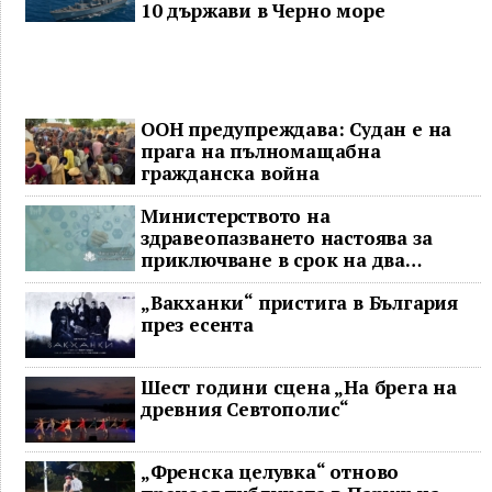
10 държави в Черно море
ООН предупреждава: Судан е на
прага на пълномащабна
гражданска война
Министерството на
здравеопазването настоява за
приключване в срок на два
ключови строителни проекта
„Вакханки“ пристига в България
през есента
Шест години сцена „На брега на
древния Севтополис“
„Френска целувка“ отново