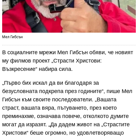
Мел Гибсън
В социалните мрежи Мел Гибсън обяви, че новият
му филмов проект „Страсти Христови:
Възкресение“ набира сила.
„Първо бих искал да ви благодаря за
безусловната подкрепа през годините“, пише Мел
Гибсън към своите последователи. „Вашата
страст, вашата вяра, пътуването, през което
преминахме, означава повече, отколкото думите
могат да изразят. „Да дадем живот на „Страстите
Христови“ беше огромно, но удовлетворяващо