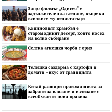
Защо филмът „Одисея“ е
задължителен за гледане, въпреки
всичките му недостатъци
Къпиновият крамбъл е
старомодният десерт, който носех
на всяко събиране
Селска агнешка чорба с ориз
Телешка саздърма с картофи и
домати – вкус от традицията
Китай разшири правомощията за
забрани за влизане и излизане с
всеобхватни нови правила