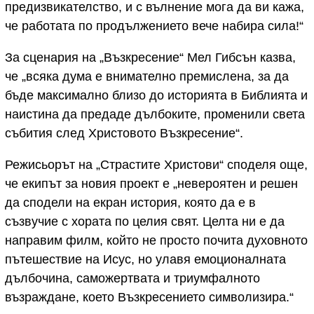
предизвикателство, и с вълнение мога да ви кажа,
че работата по продължението вече набира сила!“
За сценария на „Възкресение“ Мел Гибсън казва,
че „всяка дума е внимателно премислена, за да
бъде максимално близо до историята в Библията и
наистина да предаде дълбоките, променили света
събития след Христовото Възкресение“.
Режисьорът на „Страстите Христови“ споделя още,
че екипът за новия проект е „невероятен и решен
да сподели на екран история, която да е в
съзвучие с хората по целия свят. Целта ни е да
направим филм, който не просто почита духовното
пътешествие на Исус, но улавя емоционалната
дълбочина, саможертвата и триумфалното
възраждане, което Възкресението символизира.“