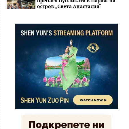
пренася публиката в Париж на
остров „Света Анастасия“