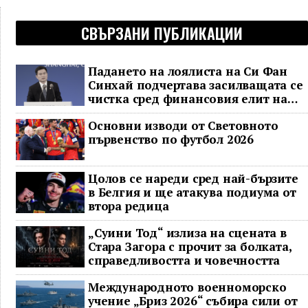
СВЪРЗАНИ ПУБЛИКАЦИИ
Падането на лоялиста на Си Фан
Синхай подчертава засилващата се
чистка сред финансовия елит на
Китай
Основни изводи от Световното
първенство по футбол 2026
Цолов се нареди сред най-бързите
в Белгия и ще атакува подиума от
втора редица
„Суини Тод“ излиза на сцената в
Стара Загора с прочит за болката,
справедливостта и човечността
Международното военноморско
учение „Бриз 2026“ събира сили от