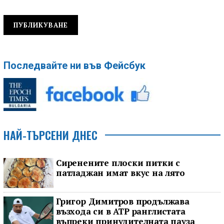
Последвайте ни във Фейсбук
НАЙ-ТЪРСЕНИ ДНЕС
Сиренените плоски питки с
патладжан имат вкус на лято
Григор Димитров продължава
възхода си в ATP ранглистата
въпреки принудителната пауза