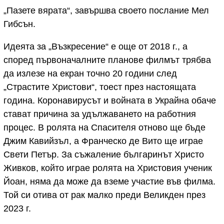
„Пазете вярата“, завършва своето послание Мел
Гибсън.
Идеята за „Възкресение“ е още от 2018 г., а
според първоначалните планове филмът трябва
да излезе на екран точно 20 години след
„Страстите Христови“, тоест през настоящата
година. Коронавирусът и войната в Украйна обаче
стават причина за удължаването на работния
процес. В ролята на Спасителя отново ще бъде
Джим Кавийзъл, а Франческо де Вито ще играе
Свети Петър. За съжаление българинът Христо
Живков, който играе ролята на Христовия ученик
Йоан, няма да може да вземе участие във филма.
Той си отива от рак малко преди Великден през
2023 г.