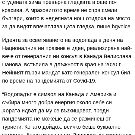
студената зима превърна гледката в още по-
красива. А мразовитото време не спря смели
българи, които в неделната нощ отидоха на място
за да видят впечатляващата гледка, пише bgvoice.
Идеята за осветяването на водопада в деня на
Националния ни празник е идея, реализирана най-
вече от генералния ни консул в Канада Велислава
Панова, встъпила в длъжност в края на 2020 г.
Нейният първи мандат като генерален консул бил
по време на пандемията от Covid-19.
“Водопадът е символ на Канада и Америка и
събира много добра енергия около себе си.
Хората идват да му се възхищават, преди
пандемията не можеше да се разминеш от
туристи. Когато дойдох, всичко беше буквално