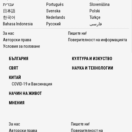
עברית
Português
Slovenščina
日本語
Svenska
Polski
한국어
Nederlands
Türkçe
Bahasa Indonesia
Русский
فارسی
За нас
Пишете ни!
Авторски права
Поверителност на информацията
Условия за ползване
БЪЛГАРИЯ
КУЛТУРА И ИЗКУСТВО
СВЯТ
НАУКА И ТЕХНОЛОГИИ
КИТАЙ
COVID-19 и Ваксинация
НАЧИН НА ЖИВОТ
МНЕНИЯ
За нас
Пишете ни!
Авторски права
Поверителност на