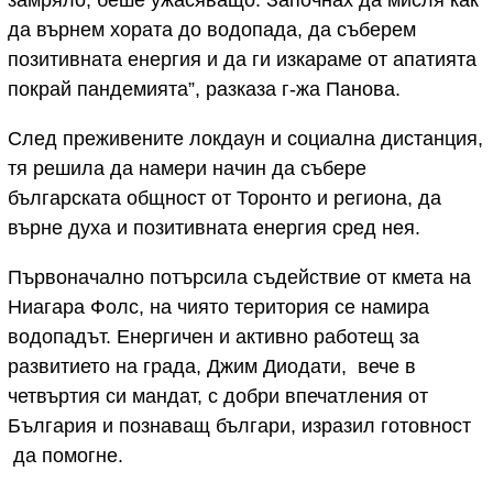
замряло, беше ужасяващо. Започнах да мисля как
да върнем хората до водопада, да съберем
позитивната енергия и да ги изкараме от апатията
покрай пандемията”, разказа г-жа Панова.
След преживените локдаун и социална дистанция,
тя решила да намери начин да събере
българската общност от Торонто и региона, да
върне духа и позитивната енергия сред нея.
Първоначално потърсила съдействие от кмета на
Ниагара Фолс, на чиято територия се намира
водопадът. Енергичен и активно работещ за
развитието на града, Джим Диодати, вече в
четвъртия си мандат, с добри впечатления от
България и познаващ българи, изразил готовност
да помогне.