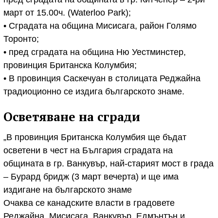
март от 15.00ч. (Waterloo Park);
• Сградата на община Мисисага, район Голямо
Торонто;
• пред сградата на община Ню Уестминстер,
провинция Британска Колумбия;
• В провинция Саскечуан в столицата Реджайна
традиоционно се издига българското знаме.
Осветяване на сгради
„В провинция Британска Колумбия ще бъдат
осветени в чест на България сградата на
общината в гр. Ванкувър, най-старият мост в града
– Бурард бридж (3 март вечерта) и ще има
издигане на българското знаме
Очаква се канадските власти в градовете
Реджайна, Мисисага, Ванкувър, Едмънтън и