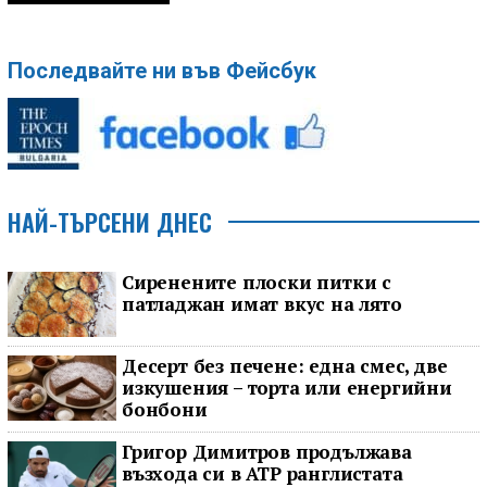
Последвайте ни във Фейсбук
НАЙ-ТЪРСЕНИ ДНЕС
Сиренените плоски питки с
патладжан имат вкус на лято
Десерт без печене: една смес, две
изкушения – торта или енергийни
бонбони
Григор Димитров продължава
възхода си в ATP ранглистата