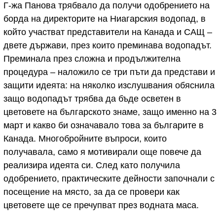
Г-жа Панова трябвало да получи одобрението на
борда на директорите на Ниагарския водопад, в
който участват представители на Канада и САЩ –
двете държави, през които преминава водопадът.
Преминала през сложна и продължителна
процедура – наложило се три пъти да представи и
защити идеята: на няколко изслушвания обяснила
защо водопадът трябва да бъде осветен в
цветовете на българското знаме, защо именно на 3
март и какво би означавало това за българите в
Канада. Многобройните въпроси, които
получавала, само я мотивирали още повече да
реализира идеята си. След като получила
одобрението, практическите дейности започнали с
посещение на място, за да се провери как
цветовете ще се пречупват през водната маса.