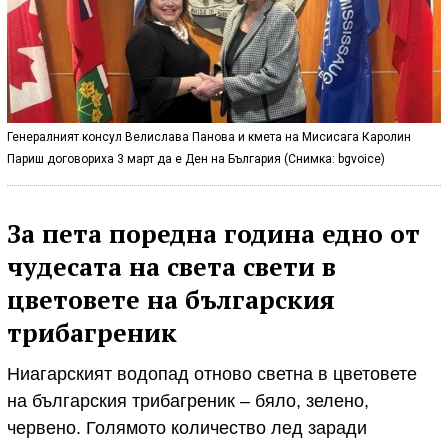
Генералният консул Велислава Панова и кмета на Мисисага Каролин
Париш договориха 3 март да е Ден на България (Снимка: bgvoice)
За пета поредна година едно от
чудесата на света свети в
цветовете на българския
трибагреник
Ниагарският водопад отново светна в цветовете
на българския трибагреник – бяло, зелено,
червено. Голямото количество лед заради