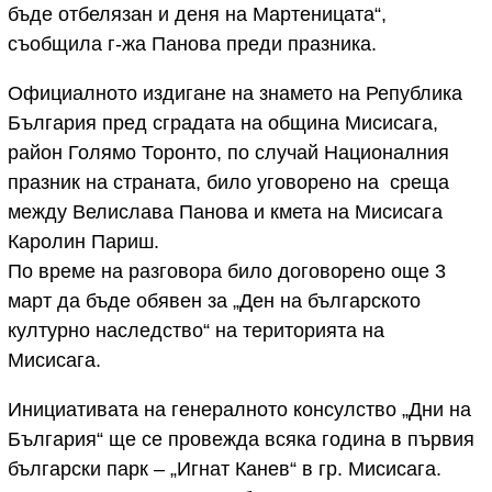
бъде отбелязан и деня на Мартеницата“,
съобщила г-жа Панова преди празника.
Официалното издигане на знамето на Република
България пред сградата на община Мисисага,
район Голямо Торонто, по случай Националния
празник на страната, било уговорено на среща
между Велислава Панова и кмета на Мисисага
Каролин Париш.
По време на разговора било договорено още 3
март да бъде обявен за „Ден на българското
културно наследство“ на територията на
Мисисага.
Инициативата на генералното консулство „Дни на
България“ ще се провежда всяка година в първия
български парк – „Игнат Канев“ в гр. Мисисага.