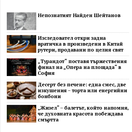
Непознатият Найден Шейтанов
Изследовател откри задна
вратичка в произведени в Китай
рутери, продавани по целия свят
„Турандот“ поставя тържествения
финал на „Опера на площада“ в
София
Десерт без печене: една смес, две
изкушения – торта или енергийни
бонбони
„Жизел“ – балетът, който напомня,
че духовната красота побеждава
смъртта