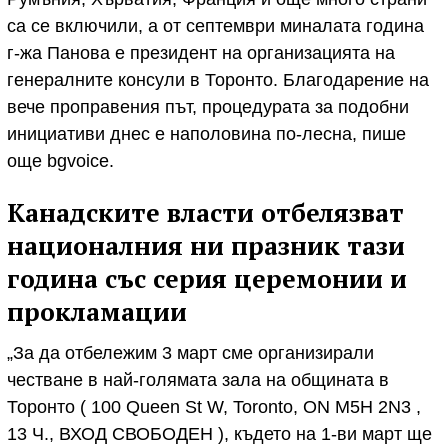
са се включили, а от септември миналата година
г-жа Панова е президент на организацията на
генералните консули в Торонто. Благодарение на
вече проправения път, процедурата за подобни
инициативи днес е наполовина по-лесна, пише
още bgvoice.
Канадските власти отбелязват
националния ни празник тази
година със серия церемонии и
прокламации
„За да отбележим 3 март сме организирали
честване в най-голямата зала на общината в
Торонто ( 100 Queen St W, Toronto, ON M5H 2N3 ,
13 Ч., ВХОД СВОБОДЕН ), където на 1-ви март ще