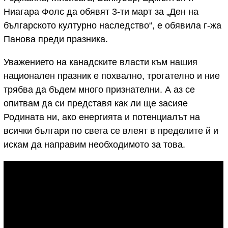
Ниагара Фолс да обявят 3-ти март за „Ден на
българското културно наследство“, е обявила г-жа
Панова преди празника.
Уважението на канадските власти към нашия
национален празник е похвално, трогателно и ние
трябва да бъдем много признателни. А аз се
опитвам да си представя как ли ще засияе
Родината ни, ако енергията и потенциалът на
всички българи по света се влеят в пределите й и
искам да направим необходимото за това.