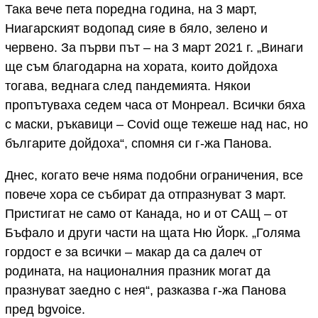
Така вече пета поредна година, на 3 март,
Ниагарският водопад сияе в бяло, зелено и
червено. За първи път – на 3 март 2021 г. „Винаги
ще съм благодарна на хората, които дойдоха
тогава, веднага след пандемията. Някои
пропътуваха седем часа от Монреал. Всички бяха
с маски, ръкавици – Covid още тежеше над нас, но
българите дойдоха“, спомня си г-жа Панова.
Днес, когато вече няма подобни ограничения, все
повече хора се събират да отпразнуват 3 март.
Пристигат не само от Канада, но и от САЩ – от
Бъфало и други части на щата Ню Йорк. „Голяма
гордост е за всички – макар да са далеч от
родината, на националния празник могат да
празнуват заедно с нея“, разказва г-жа Панова
пред bgvoice.