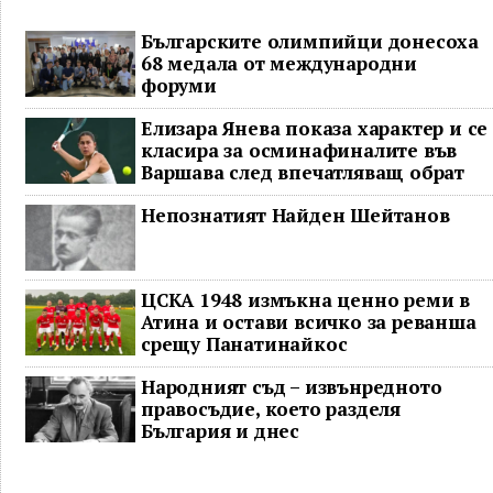
Българските олимпийци донесоха
68 медала от международни
форуми
Елизара Янева показа характер и се
класира за осминафиналите във
Варшава след впечатляващ обрат
Непознатият Найден Шейтанов
ЦСКА 1948 измъкна ценно реми в
Атина и остави всичко за реванша
срещу Панатинайкос
Народният съд – извънредното
правосъдие, което разделя
България и днес