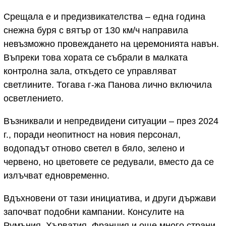
Срещала е и предизвикателства – една година
снежна буря с вятър от 130 км/ч направила
невъзможно провеждането на церемонията навън.
Въпреки това хората се събрали в малката
контролна зала, откъдето се управляват
светлините. Тогава г-жа Панова лично включила
осветлението.
Възниквали и непредвидени ситуации – през 2024
г., поради неопитност на новия персонал,
водопадът отново светел в бяло, зелено и
червено, но цветовете се редували, вместо да се
излъчват едновременно.
Вдъхновени от тази инициатива, и други държави
започват подобни кампании. Консулите на
Румъния, Хърватия, Франция и още много страни