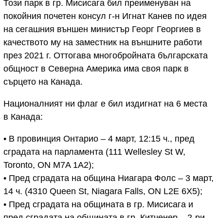
Този парк в гр. Мисисага бил преименуван на
покойния почетен консул г-н Игнат Канев по идея
на сегашния външен министър Георг Георгиев в
качеството му на заместник на външните работи
през 2021 г. Оттогава многобройната българската
общност в Северна Америка има своя парк в
сърцето на Канада.
Националният ни флаг е бил издигнат на 6 места
в Канада:
• В провинция Онтарио – 4 март, 12:15 ч., пред
сградата на парламента (111 Wellesley St W,
Toronto, ON M7A 1A2);
• Пред сградата на община Ниагара Фолс – 3 март,
14 ч. (4310 Queen St, Niagara Falls, ON L2E 6X5);
• Пред сградата на общината в гр. Мисисага и
пред сградата на общината в гр. Китченер – 2-ри