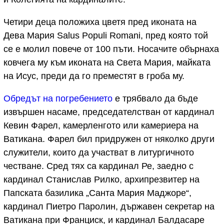
Четири деца положиха цветя пред иконата на
Дева Мария Salus Populi Romani, пред която той
се е молил повече от 100 пъти. Носачите обърнаха
ковчега му към иконата на Света Мария, майката
на Исус, преди да го преместят в гроба му.
Обредът на погребението
е трябвало да бъде
извършен насаме, председателстван от кардинал
Кевин Фарел, камерленгото или камериера на
Ватикана. Фарел бил придружен от няколко други
служители, които да участват в литургичното
честване. Сред тях са кардинал Ре, заедно с
кардинал Станислав Рилко, архипрезвитер на
Папската базилика „Санта Мария Маджоре“,
кардинал Пиетро Паролин, държавен секретар на
Ватикана при Франциск, и кардинал Балдасаре