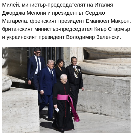
Милей, министър-председателят на Италия
Джорджа Мелони и президентът Серджо
Матарела, френският президент Еманюел Макрон,
британският министър-председател Киър Стармър
и украинският президент Володимир Зеленски.