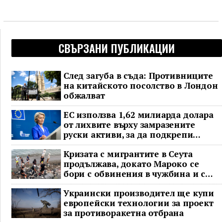
СВЪРЗАНИ ПУБЛИКАЦИИ
След загуба в съда: Противниците
на китайското посолство в Лондон
обжалват
ЕС използва 1,62 милиарда долара
от лихвите върху замразените
руски активи, за да подкрепи
Украйна
Кризата с мигрантите в Сеута
продължава, докато Мароко се
бори с обвинения в чужбина и с
гнева у дома
Украински производител ще купи
европейски технологии за проект
за противоракетна отбрана