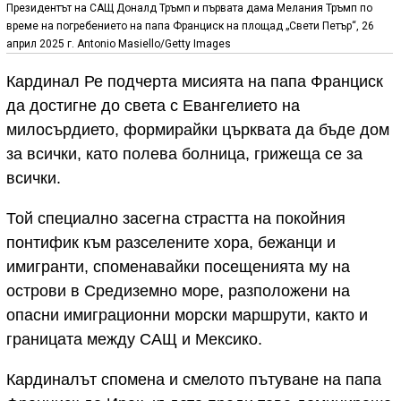
Президентът на САЩ Доналд Тръмп и първата дама Мелания Тръмп по
време на погребението на папа Франциск на площад „Свети Петър“, 26
април 2025 г. Antonio Masiello/Getty Images
Кардинал Ре подчерта мисията на папа Франциск
да достигне до света с Евангелието на
милосърдието, формирайки църквата да бъде дом
за всички, като полева болница, грижеща се за
всички.
Той специално засегна страстта на покойния
понтифик към разселените хора, бежанци и
имигранти, споменавайки посещенията му на
острови в Средиземно море, разположени на
опасни имиграционни морски маршрути, както и
границата между САЩ и Мексико.
Кардиналът спомена и смелото пътуване на папа