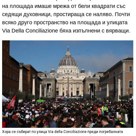
на площада имаше мрежа от бели квадрати със
седящи духовници, простираща се наляво. Почти
всяко друго пространство на площада и улицата
Via Della Conciliazione бяха изпълнени с вярващи.
Хора се събират по улица Via della Conciliazione преди погребалната