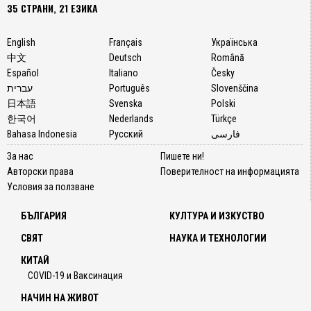
35 СТРАНИ, 21 ЕЗИКА
English
Français
Українська
中文
Deutsch
Română
Español
Italiano
Česky
עברית
Português
Slovenščina
日本語
Svenska
Polski
한국어
Nederlands
Türkçe
Bahasa Indonesia
Русский
فارسی
За нас
Пишете ни!
Авторски права
Поверителност на информацията
Условия за ползване
БЪЛГАРИЯ
КУЛТУРА И ИЗКУСТВО
СВЯТ
НАУКА И ТЕХНОЛОГИИ
КИТАЙ
COVID-19 и Ваксинация
НАЧИН НА ЖИВОТ