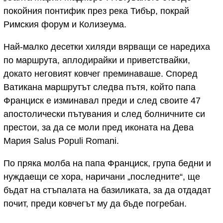
покойния понтифик през река Тибър, покрай
Римския форум и Колизеума.
Най-малко десетки хиляди вярващи се наредиха
по маршрута, аплодирайки и приветствайки,
докато неговият ковчег преминаваше. Според
Ватикана маршрутът следва пътя, който папа
Франциск е изминавал преди и след своите 47
апостолически пътувания и след болничните си
престои, за да се моли пред иконата на Дева
Мария Salus Populi Romani.
По пряка молба на папа Франциск, група бедни и
нуждаещи се хора, наричани „последните“, ще
бъдат на стъпалата на базиликата, за да отдадат
почит, преди ковчегът му да бъде погребан.