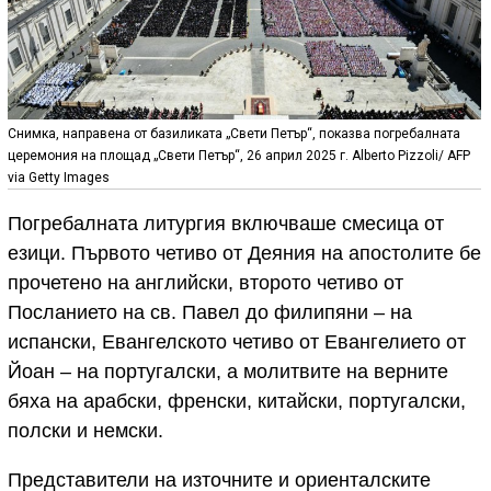
Снимка, направена от базиликата „Свети Петър“, показва погребалната
церемония на площад „Свети Петър“, 26 април 2025 г. Alberto Pizzoli/ AFP
via Getty Images
Погребалната литургия включваше смесица от
езици. Първото четиво от Деяния на апостолите бе
прочетено на английски, второто четиво от
Посланието на св. Павел до филипяни – на
испански, Евангелското четиво от Евангелието от
Йоан – на португалски, а молитвите на верните
бяха на арабски, френски, китайски, португалски,
полски и немски.
Представители на източните и ориенталските