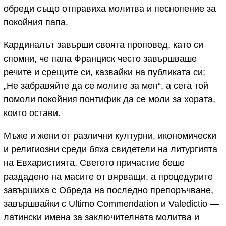
обреди също отправиха молитва и песнопение за
покойния папа.
Кардиналът завърши своята проповед, като си
спомни, че папа Франциск често завършваше
речите и срещите си, казвайки на публиката си:
„Не забравяйте да се молите за мен“, а сега той
помоли покойния понтифик да се моли за хората,
които остави.
Мъже и жени от различни културни, икономически
и религиозни среди бяха свидетели на литургията
на Евхаристията. Светото причастие беше
раздадено на масите от вярващи, а процедурите
завършиха с Обреда на последно препоръчване,
завършвайки с Ultimo Commendation и Valedictio —
латински имена за заключителната молитва и