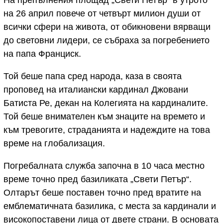
На препълнения площад „Свети Петър“ в утрото
на 26 април повече от четвърт милион души от
всички сфери на живота, от обикновени вярващи
до световни лидери, се събраха за погребението
на папа Франциск.
Той беше папа сред народа, каза в своята
проповед на италиански кардинал Джовани
Батиста Ре, декан на Колегията на кардиналите.
Той беше внимателен към знаците на времето и
към тревогите, страданията и надеждите на това
време на глобализация.
Погребалната служба започна в 10 часа местно
време точно пред базиликата „Свети Петър“.
Олтарът беше поставен точно пред вратите на
емблематичната базилика, с места за кардинали и
високопоставени лица от двете страни. В основата