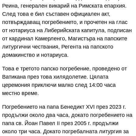
Реина, генерален викарий на Римската епархия.
След това е бил съставен официален акт,
потвърждаващ погребението, и прочетен на глас
от нотариуса на Либерийската капитула, подписан
от кардинал Камерленго, Магистъра на папските
литургични чествания, Регента на папското
домакинство и нотариуса.
Това е третото папско погребение, проведено от
Ватикана през това хилядолетие. Цялата
церемония приключи малко след 14:00 часа
местно време.
Погребението на папа Бенедикт XVI през 2023 г.
продължи около два часа, докато погребението на
папа св. Йоан Павел II през 2005 г. продължи
около три часа. Докато погребалната литургия за