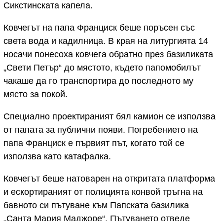
Сикстинската капела.
Ковчегът на папа Франциск беше поръсен със
света вода и кадилница. В края на литургията 14
носачи понесоха ковчега обратно през базиликата
„Свети Петър“ до мястото, където папомобилът
чакаше да го транспортира до последното му
място за покой.
Специално проектираният бял камион се използва
от папата за публични появи. Погребението на
папа Франциск е първият път, когато той се
използва като катафалка.
Ковчегът беше натоварен на откритата платформа
и ескортираният от полицията конвой тръгна на
бавното си пътуване към Папската базилика
„Санта Мария Маджоре“. Пътуването отведе