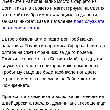
„‘Бедните имат специално място в сърцето на
Бога.’ Така и в сърцето и магистериума на Светия
отец, който избра името Франциск, за да не ги
забрави никога“, каза в изявление
прес-службата
на Светия престол
.
Вътре в базиликата е подготвен гроб между
параклиса Паулин и параклиса Сфорца, близо до
олтара на Свети Франциск, за да го приеме.
Единият е посветен на Божията Майка, а другият
служи като място за евхаристично поклонение.
Гробът му също ще бъде заобиколен от двете
страни с места за приемане на Тайнството на
Помирението.
Процесията в базиликата включваше членове на
Швейцарската гвардия, доминикански свещеници
и Колегията на кардиналите.