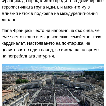
Франциск до Ирак, където преди това доминираше
терористичната група ИДИЛ, и мисиите му в
Близкия изток в подкрепа на междурелигиозния
диалог.
Папа Франциск често ни напомняше със сила, че
сме част от едно и също човешко семейство, каза
кардиналът. Настояването на понтифика, че
целият свят е един народ, се виждаше по време
на погребалната литургия.