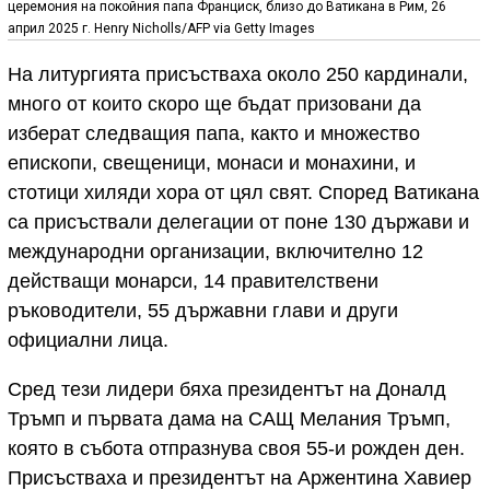
церемония на покойния папа Франциск, близо до Ватикана в Рим, 26
април 2025 г. Henry Nicholls/AFP via Getty Images
На литургията присъстваха около 250 кардинали,
много от които скоро ще бъдат призовани да
изберат следващия папа, както и множество
епископи, свещеници, монаси и монахини, и
стотици хиляди хора от цял свят. Според Ватикана
са присъствали делегации от поне 130 държави и
международни организации, включително 12
действащи монарси, 14 правителствени
ръководители, 55 държавни глави и други
официални лица.
Сред тези лидери бяха президентът на Доналд
Тръмп и първата дама на САЩ Мелания Тръмп,
която в събота отпразнува своя 55-и рожден ден.
Присъстваха и президентът на Аржентина Хавиер