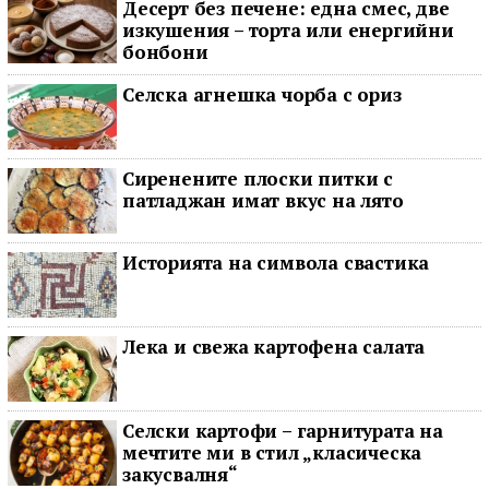
Десерт без печене: една смес, две
изкушения – торта или енергийни
бонбони
Селска агнешка чорба с ориз
Сиренените плоски питки с
патладжан имат вкус на лято
Историята на символа свастика
Лека и свежа картофена салата
Селски картофи – гарнитурата на
мечтите ми в стил „класическа
закусвалня“