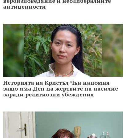
вероизповедание и неолибералните
антиценности
Историята на Кристъл Чън напомня
защо има Ден на жертвите на насилие
заради религиозни убеждения