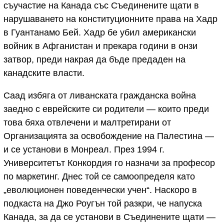
съучастие на Канада със Съединените щати в
нарушаването на конституционните права на Хадр
в Гуантанамо Бей. Хадр бе убил американски
войник в Афганистан и прекара години в онзи
затвор, преди накрая да бъде предаден на
канадските власти.
Саад избяга от ливанската гражданска война
заедно с еврейските си родители — които преди
това бяха отвлечени и малтретирани от
Организацията за освобождение на Палестина —
и се установи в Монреал. През 1994 г.
Университетът Конкордия го назначи за професор
по маркетинг. Днес той се самоопределя като
„еволюционен поведенчески учен“. Наскоро в
подкаста на Джо Роугън той разкри, че напуска
Канада, за да се установи в Съединените щати —