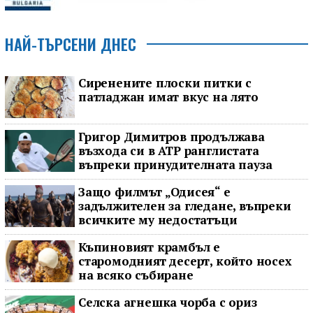
НАЙ-ТЪРСЕНИ ДНЕС
Сиренените плоски питки с
патладжан имат вкус на лято
Григор Димитров продължава
възхода си в ATP ранглистата
въпреки принудителната пауза
Защо филмът „Одисея“ е
задължителен за гледане, въпреки
всичките му недостатъци
Къпиновият крамбъл е
старомодният десерт, който носех
на всяко събиране
Селска агнешка чорба с ориз