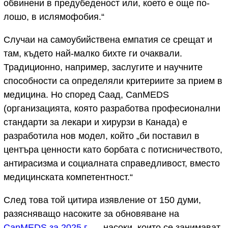
обвинени в предубеденост или, което е още по-
лошо, в ислямофобия.“
Случаи на самоубийствена емпатия се срещат и
там, където най-малко бихте ги очаквали.
Традиционно, например, заслугите и научните
способности са определяли критериите за прием в
медицина. Но според Саад, CanMEDS
(организацията, която разработва професионални
стандарти за лекари и хирурзи в Канада) е
разработила нов модел, който „би поставил в
центъра ценности като борбата с потисничеството,
антирасизма и социалната справедливост, вместо
медицинската компетентност.“
След това той цитира изявление от 150 думи,
разясняващо насоките за обновяване на
CanMEDS за 2025 г.
— насоки, които се занимават