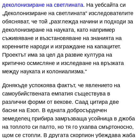
деколонизиране на светлината
. На уебсайта си
„Деколонизиране на светлината“ изследователите
обясняват, че той „разглежда начини и подходи за
деколонизиране на науката, като например
съживяване и възстановяване на знанията на
коренните народи и изграждане на капацитет.
Проектът има за цел да развие култура на
критично осмисляне и изследване на връзката
между науката и колониализма.“
Донякъде успокоява фактът, че явлението на
самоубийствената емпатия съществува в
различни форми от векове. Саад цитира две
басни на Езоп. В едната добросърдечен
земеделец прибира замръзваща усойница в джоба
на топлото си палто, но тя го ухапва смъртоносно,
щом се стопли. В другата скорпион убеждава жаба