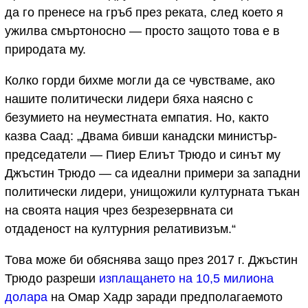
да го пренесе на гръб през реката, след което я
ужилва смъртоносно — просто защото това е в
природата му.
Колко горди бихме могли да се чувстваме, ако
нашите политически лидери бяха наясно с
безумието на неуместната емпатия. Но, както
казва Саад: „Двама бивши канадски министър-
председатели — Пиер Елиът Трюдо и синът му
Джъстин Трюдо — са идеални примери за западни
политически лидери, унищожили културната тъкан
на своята нация чрез безрезервната си
отдаденост на културния релативизъм.“
Това може би обяснява защо през 2017 г. Джъстин
Трюдо разреши
изплащането на 10,5 милиона
долара
на Омар Хадр заради предполагаемото