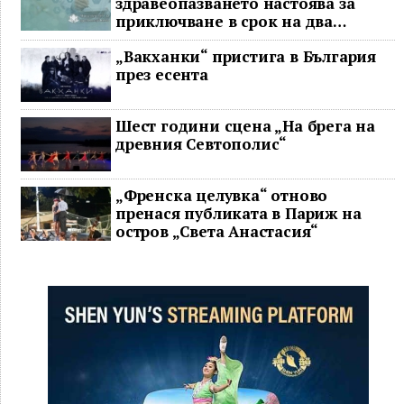
здравеопазването настоява за
приключване в срок на два
ключови строителни проекта
„Вакханки“ пристига в България
през есента
Шест години сцена „На брега на
древния Севтополис“
„Френска целувка“ отново
пренася публиката в Париж на
остров „Света Анастасия“