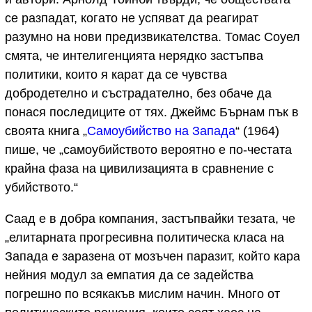
се разпадат, когато не успяват да реагират
разумно на нови предизвикателства. Томас Соуел
смята, че интелигенцията нерядко застъпва
политики, които я карат да се чувства
добродетелно и състрадателно, без обаче да
понася последиците от тях. Джеймс Бърнам пък в
своята книга „
Самоубийство на Запада
“ (1964)
пише, че „самоубийството вероятно е по-честата
крайна фаза на цивилизацията в сравнение с
убийството.“
Саад е в добра компания, застъпвайки тезата, че
„елитарната прогресивна политическа класа на
Запада е заразена от мозъчен паразит, който кара
нейния модул за емпатия да се задейства
погрешно по всякакъв мислим начин. Много от