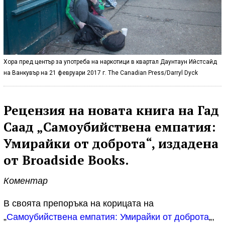
Хора пред център за употреба на наркотици в квартал Даунтаун Ийстсайд
на Ванкувър на 21 февруари 2017 г. The Canadian Press/Darryl Dyck
Рецензия на новата книга на Гад
Саад „Самоубийствена емпатия:
Умирайки от доброта“, издадена
от Broadside Books.
Коментар
В своята препоръка на корицата на
„
Самоубийствена емпатия: Умирайки от доброта
„,