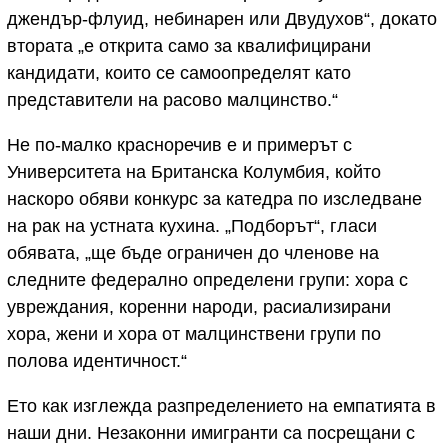
джендър-флуид, небинарен или Двудухов“, докато
втората „е открита само за квалифицирани
кандидати, които се самоопределят като
представители на расово малцинство.“
Не по-малко красноречив е и примерът с
Университета на Британска Колумбия, който
наскоро обяви конкурс за катедра по изследване
на рак на устната кухина. „Подборът“, гласи
обявата, „ще бъде ограничен до членове на
следните федерално определени групи: хора с
увреждания, коренни народи, расиализирани
хора, жени и хора от малцинствени групи по
полова идентичност.“
Ето как изглежда разпределението на емпатията в
наши дни. Незаконни имигранти са посрещани с