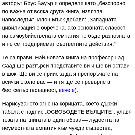
авторът Брус Бауър я определя като „безспорно
по-важна от всяка друга книга, излязла
напоследък“. Илон Мъск добавя: „Западната
цивилизация е обречена, ако основната слабост
на самоубийствената емпатия не бъде разпозната
и не се предприемат съответните действия.“
Те са прави. Най-новата книга на професор Гад
Саад ще разтърси представите ви и ще ви остави
в шок. Ще ви се прииска да я препоръчате на
всички около вас — и тя ще се превърне в
бестселър (всъщност,
вече е
).
Нарисуваното агне на корицата, което държи
табела с надпис „ОСВОБОДЕТЕ ВЪЛЦИТЕ“, улавя
тезата на книгата в един образ — лудостта на
неуместната емпатия към чужди същества,