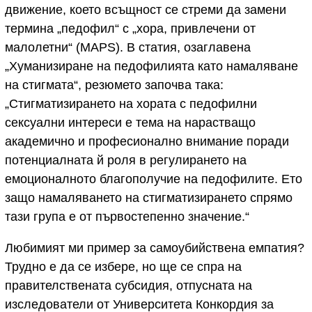
движение, което всъщност се стреми да замени
термина „педофил“ с „хора, привлечени от
малолетни“ (MAPS). В статия, озаглавена
„Хуманизиране на педофилията като намаляване
на стигмата“, резюмето започва така:
„Стигматизирането на хората с педофилни
сексуални интереси е тема на нарастващо
академично и професионално внимание поради
потенциалната й роля в регулирането на
емоционалното благополучие на педофилите. Ето
защо намаляването на стигматизирането спрямо
тази група е от първостепенно значение.“
Любимият ми пример за самоубийствена емпатия?
Трудно е да се избере, но ще се спра на
правителствената субсидия, отпусната на
изследователи от Университета Конкордия за