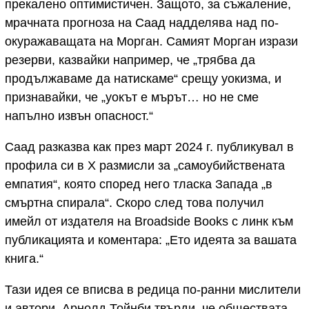
прекалено оптимистичен. Защото, за съжаление,
мрачната прогноза на Саад надделява над по-
окуражаващата на Морган. Самият Морган изрази
резерви, казвайки например, че „трябва да
продължаваме да натискаме“ срещу уокизма, и
признавайки, че „уокът е мърът… но не сме
напълно извън опасност.“
Саад разказва как през март 2024 г. публикувал в
профила си в X размисли за „самоубийствената
емпатия“, която според него тласка Запада „в
смъртна спирала“. Скоро след това получил
имейл от издателя на Broadside Books с линк към
публикацията и коментара: „Ето идеята за вашата
книга.“
Тази идея се вписва в редица по-ранни мислители
и автори. Арнолд Тойнби твърди, че обществата