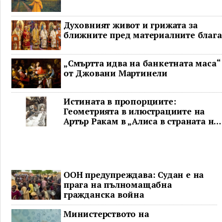
Духовният живот и грижата за
ближните пред материалните блага
„Смъртта идва на банкетната маса“
от Джовани Мартинели
Истината в пропорциите:
Геометрията в илюстрациите на
Артър Ракам в „Алиса в страната на
чудесата“ и творчеството му
ООН предупреждава: Судан е на
прага на пълномащабна
гражданска война
Министерството на