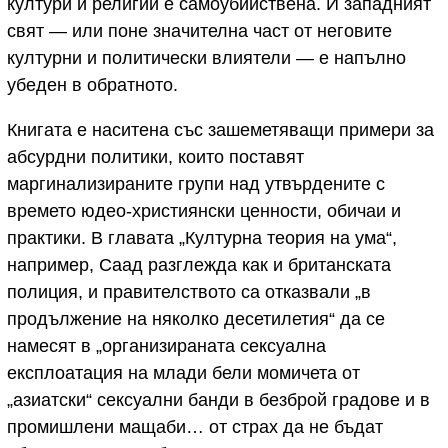
култури и религии е самоубийствена. И западният
свят — или поне значителна част от неговите
културни и политически влиятели — е напълно
убеден в обратното.
Книгата е наситена със зашеметяващи примери за
абсурдни политики, които поставят
маргинализираните групи над утвърдените с
времето юдео-християнски ценности, обичаи и
практики. В главата „Културна теория на ума“,
например, Саад разглежда как и британската
полиция, и правителството са отказвали „в
продължение на няколко десетилетия“ да се
намесят в „организираната сексуална
експлоатация на млади бели момичета от
„азиатски“ сексуални банди в безброй градове и в
промишлени мащаби… от страх да не бъдат