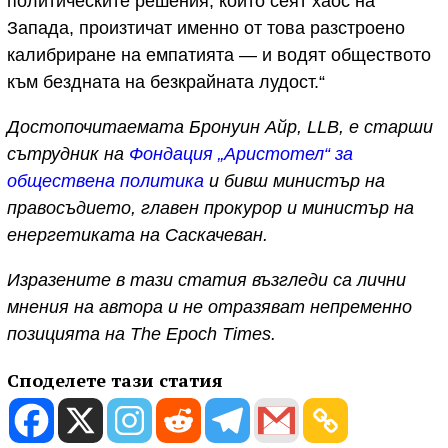
политическите решения, които сеят хаос на
Запада, произтичат именно от това разстроено
калибриране на емпатията — и водят обществото
към бездната на безкрайната лудост.“
Достопочитаемата Бронуин Айр, LLB, е старши
сътрудник на
Фондация „Аристотел“ за
обществена политика
и бивш министър на
правосъдието, главен прокурор и министър на
енергетиката на Саскачеван.
Изразените в тази статия възгледи са лични
мнения на автора и не отразяват непременно
позицията на The Epoch Times.
Споделете тази статия