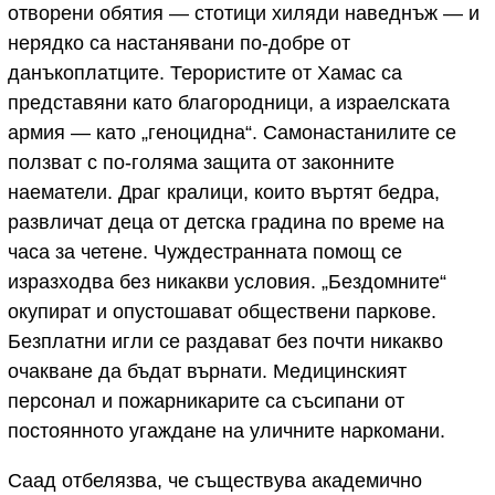
отворени обятия — стотици хиляди наведнъж — и
нерядко са настанявани по-добре от
данъкоплатците. Терористите от Хамас са
представяни като благородници, а израелската
армия — като „геноцидна“. Самонастанилите се
ползват с по-голяма защита от законните
наематели. Драг кралици, които въртят бедра,
развличат деца от детска градина по време на
часа за четене. Чуждестранната помощ се
изразходва без никакви условия. „Бездомните“
окупират и опустошават обществени паркове.
Безплатни игли се раздават без почти никакво
очакване да бъдат върнати. Медицинският
персонал и пожарникарите са съсипани от
постоянното угаждане на уличните наркомани.
Саад отбелязва, че съществува академично