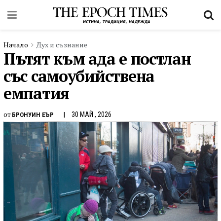
Начало
Дух и съзнание
Пътят към ада е постлан
със самоубийствена
емпатия
от
30 МАЙ , 2026
БРОНУИН ЕЪР