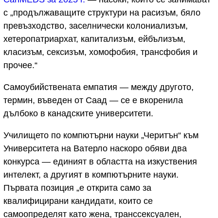
с „продължаващите структури на расизъм, бяло
превъзходство, заселнически колониализъм,
хетеропатриархат, капитализъм, ейбълизъм,
класизъм, сексизъм, хомофобия, трансфобия и
прочее.“
Самоубийствената емпатия — между другото,
термин, въведен от Саад — се е вкоренила
дълбоко в канадските университети.
Училището по компютърни науки „Черитън“ към
Университета на Ватерло наскоро обяви два
конкурса — единият в областта на изкуствения
интелект, а другият в компютърните науки.
Първата позиция „е открита само за
квалифицирани кандидати, които се
самоопределят като жена, транссексуален,