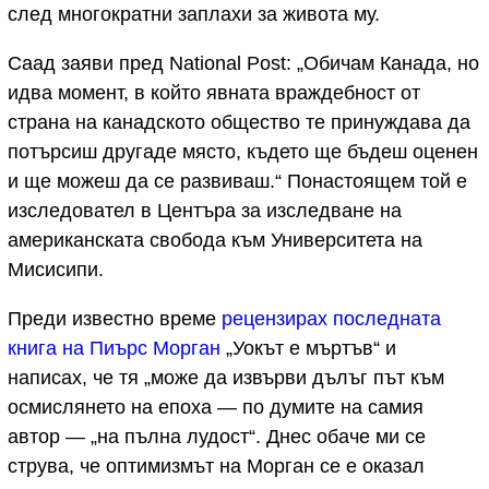
след многократни заплахи за живота му.
Саад заяви пред National Post: „Обичам Канада, но
идва момент, в който явната враждебност от
страна на канадското общество те принуждава да
потърсиш другаде място, където ще бъдеш оценен
и ще можеш да се развиваш.“ Понастоящем той е
изследовател в Центъра за изследване на
американската свобода към Университета на
Мисисипи.
Преди известно време
рецензирах последната
книга на Пиърс Морган
„Уокът е мъртъв“ и
написах, че тя „може да извърви дълъг път към
осмислянето на епоха — по думите на самия
автор — „на пълна лудост“. Днес обаче ми се
струва, че оптимизмът на Морган се е оказал