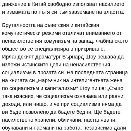
движение в Китай свободно използват насилието
и измамата по пътя си към завземане на властта.
Бруталността на съветския и китайския
комунистически режими отвличат вниманието от
ненасилствения комунизъм на запад. Фабианското
общество се специализира в прикриване.
Ирландският драматург Бърнард Шоу решава да
изложи истинските цели на ненасилствения
социализъм в прозата си. На последната страница
на книгата си „Наръчник на интелигентната жена
по социализъм и капитализъм“ Шоу пише: „Също
така изясних, че социализъм означава или равни
доходи, или нищо, и че при социализма няма да
ви бъде позволено да бъдете бедни. Ще бъдете
насилствено хранени, обличани, настанявани,
обучавани и наемани на работа, независимо дали