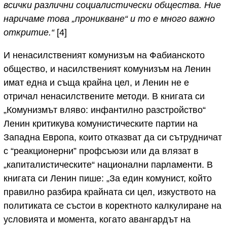
всички различни социалистически общества. Ние
наричаме това „проникване“ и то е много важно
откритие.“
[4]
И ненасилственият комунизъм на Фабианското
общество, и насилственият комунизъм на Ленин
имат една и съща крайна цел, и Ленин не е
отричал ненасилствените методи. В книгата си
„Комунизмът вляво: инфантилно разстройство“
Ленин критикува комунистическите партии на
Западна Европа, които отказват да си сътрудничат
с “реакционерни” профсъюзи или да влязат в
„капиталистическите“ национални парламенти. В
книгата си Ленин пише: „За един комунист, който
правилно разбира крайната си цел, изкуството на
политиката се състои в коректното калкулиране на
условията и момента, когато авангардът на