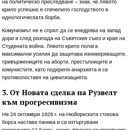
на политическо преследване – знак, че лявото
крило успешно е спечелило господството в
идеологическата борба.
Комунизмът не е спрял да се внедрява на запад
дори и след разпада на Съветския съюз и края на
Студената война. Лявото крило полага
максимални усилия да защитава изневеряващите,
привържениците на аборти, престъпниците и
комунистите, като подкрепя анархията и се
противопоставя на цивилизацията.
3. От Новата сделка на Рузвелт
към прогресивизма
На 24 октомври 1929 г. на Нюйоркската стокова
борса настава паника и са изтъргувани
рекордните 12,9 млн. акции. Кризата се прехвърля