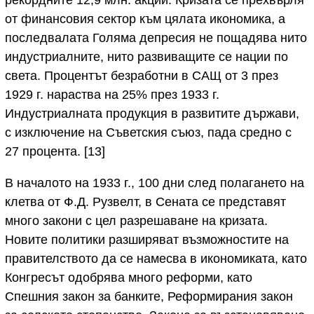
от финансовия сектор към цялата икономика, а
последвалата Голяма депресия не пощадява нито
индустриалните, нито развиващите се нации по
света. Процентът безработни в САЩ от 3 през
1929 г. нараства на 25% през 1933 г.
Индустриалната продукция в развитите държави,
с изключение на Съветския съюз, пада средно с
27 процента. [13]
В началото на 1933 г., 100 дни след полагането на
клетва от Ф.Д. Рузвелт, в Сената се представят
много закони с цел разрешаване на кризата.
Новите политики разширяват възможностите на
правителството да се намесва в икономиката, като
Конгресът одобрява много реформи, като
Спешния закон за банките, Реформирания закон