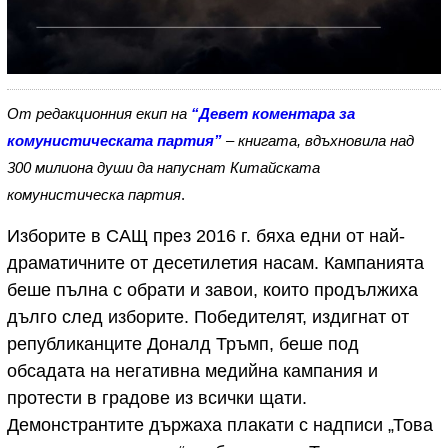
От редакционния екип на
“Девет коментара за
комунистическата партия”
– книгата, вдъхновила над
300 милиона души да напуснат Китайската
комунистическа партия
.
Изборите в САЩ през 2016 г. бяха едни от най-
драматичните от десетилетия насам. Кампанията
беше пълна с обрати и завои, които продължиха
дълго след изборите. Победителят, издигнат от
републиканците Доналд Тръмп, беше под
обсадата на негативна медийна кампания и
протести в градове из всички щати.
Демонстрантите държаха плакати с надписи „Това