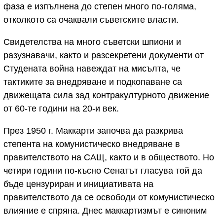
фаза е изпълнена до степен много по-голяма,
отколкото са очаквали съветските власти.
Свидетелства на много съветски шпиони и
разузнавачи, както и разсекретени документи от
Студената война навеждат на мисълта, че
тактиките за внедряване и подкопаване са
движещата сила зад контракултурното движение
от 60-те години на 20-и век.
През 1950 г. Маккарти започва да разкрива
степента на комунистическо внедряване в
правителството на САЩ, както и в обществото. Но
четири години по-късно Сенатът гласува той да
бъде цензуриран и инициативата на
правителството да се освободи от комунистическо
влияние е спряна. Днес маккартизмът е синоним