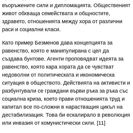
въоръжените сили и дипломацията. Общественият
живот обхваща семействата и общностите,
здравето, отношенията между хора от различни
раси и социални класи.
Като пример Безменов дава концепцията за
равенство, която е манипулирана с цел да
създава бунтове. Агенти проповядват идеята за
равенство, която кара хората да се чувстват
недоволни от политическата и икономическа
ситуация в обществото. Действията на активисти и
разбунтували се граждани върви ръка за ръка със
социална криза, което прави отношенията труд и
капитал все по-сложни в нарастващия цикъл на
дестабилизация. Това би ескалирало в революция
или инвазия от комунистически сили. [11]