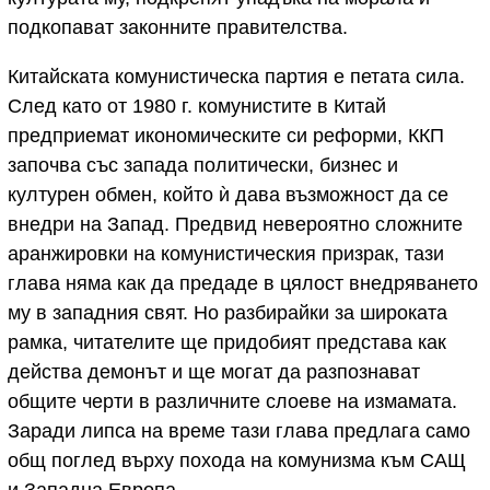
подкопават законните правителства.
Китайската комунистическа партия е петата сила.
След като от 1980 г. комунистите в Китай
предприемат икономическите си реформи, ККП
започва със запада политически, бизнес и
културен обмен, който ѝ дава възможност да се
внедри на Запад. Предвид невероятно сложните
аранжировки на комунистическия призрак, тази
глава няма как да предаде в цялост внедряването
му в западния свят. Но разбирайки за широката
рамка, читателите ще придобият представа как
действа демонът и ще могат да разпознават
общите черти в различните слоеве на измамата.
Заради липса на време тази глава предлага само
общ поглед върху похода на комунизма към САЩ
и Западна Европа.