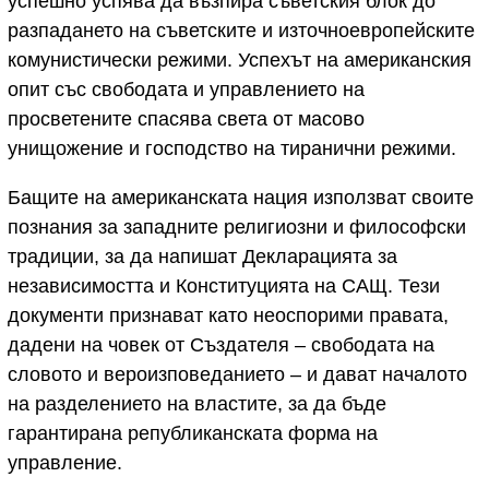
успешно успява да възпира съветския блок до
разпадането на съветските и източноевропейските
комунистически режими. Успехът на американския
опит със свободата и управлението на
просветените спасява света от масово
унищожение и господство на тиранични режими.
Бащите на американската нация използват своите
познания за западните религиозни и философски
традиции, за да напишат Декларацията за
независимостта и Конституцията на САЩ. Тези
документи признават като неоспорими правата,
дадени на човек от Създателя – свободата на
словото и вероизповеданието – и дават началото
на разделението на властите, за да бъде
гарантирана републиканската форма на
управление.