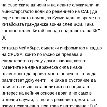
на съветските шпиони и на левите служители на
министерството води до решението на САЩ да
спре военната помощ за Куоминдан по време на
Китайската гражданска война след ВСВ. Така
континентален Китай попада под властта на ККП.
[9]
Уитакър Чеймбърс, съветски информатор и кадър
на CPUSA, който по-късно се предава и
свидетелства срещу други шпиони, казва:
“Агентите на една вражеска сила имаха
възможност да правят много повече от това да
разлистват документи. Те бяха в състояние да
влияят на външната политика на нацията в
интерес на нейния основен враг, и не само в
отделни случаи, … но и в решенията, които се
вземат ежедневно, при това с натрупване.” [10]