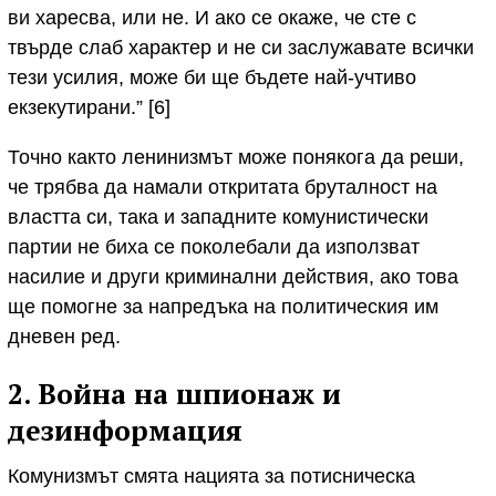
ви харесва, или не. И ако се окаже, че сте с
твърде слаб характер и не си заслужавате всички
тези усилия, може би ще бъдете най-учтиво
екзекутирани.” [6]
Точно както ленинизмът може понякога да реши,
че трябва да намали откритата бруталност на
властта си, така и западните комунистически
партии не биха се поколебали да използват
насилие и други криминални действия, ако това
ще помогне за напредъка на политическия им
дневен ред.
2. Война на шпионаж и
дезинформация
Комунизмът смята нацията за потисническа