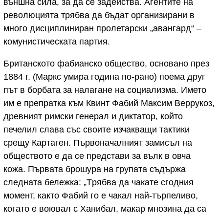
външна сила, за да се задейства. Агентите на
революцията трябва да бъдат организирани в
много дисциплиниран пролетарски „авангард“ –
комунистическата партия.
Британското фабианско общество, основано през
1884 г. (Маркс умира година по-рано) поема друг
път в борбата за налагане на социализма. Името
им е препратка към Квинт Фабий Максим Веррукоз,
древният римски генерал и диктатор, който
печелил слава със своите изчакващи тактики
срещу Картаген. Първоначалният замисъл на
обществото е да се представи за вълк в овча
кожа. Първата брошура на групата съдържа
следната бележка: „Tрябва да чакате сгодния
момент, както Фабий го е чакал най-търпеливо,
когато е воювал с Ханибал, макар мнозина да са