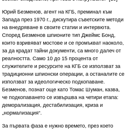
Юрий Безменов, агент на КГБ, преминал към
Запада през 1970 г., дискутира съветските методи
на внедряване в своите статии и интервюта.
Според Безменов шпионите тип Джеймс Бонд,
които взривяват мостове и се промъкват наоколо,
за да крадат тайни документи, са много далеч от
реалността. Само 10 до 15 процента от
служителите и ресурсите на КГБ се използват за
традиционни шпионски операции, а останалите се
използват за идеологическо подкопаване.
Безменов, познат още като Томас Шуман, казва,
че подкопаването се извършва на четири етапа:
деморализация, дестабилизация, криза и
„нормализация“.
За първата фаза е нужно времето, през което