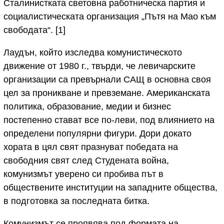
Сталинистката световна работническа партия и
социалистическата организация „Пътя на Мао към
свободата“. [1]
Лаудън, който изследва комунистическото
движение от 1980 г., твърди, че левичарските
организации са превърнали САЩ в основна своя
цел за проникване и превземане. Американската
политика, образование, медии и бизнес
постепенно стават все по-леви, под влиянието на
определени популярни фигури. Дори докато
хората в цял свят празнуват победата на
свободния свят след Студената война,
комунизмът уверено си пробива път в
обществените институции на западните общества,
в подготовка за последната битка.
Комунизмът се проявява под формата на