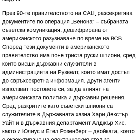
През 90-те правителството на САЩ разсекретява
документите по операция „Венона“ – събраната
съветска комуникация, дешифрирана от
американското разузнаване по време на ВСВ.
Според тези документи в американското
правителство има поне триста руски шпиони, сред
които висши държавни служители в
администрацията на Рузвелт, които имат достъп
до свръхсекретна информация. Други агенти
използват постовете си, за да влияят на
американската политика и държавни решения.
Сред разкритите като съветски шпиони са
служителите в Държавната хазна Хари Декстър
Уайт и в Държавния департамент Алджър Хис,
както и Юлиус и Етел Розенберг – двойката, която
е екзекутирана на електрическия стол за