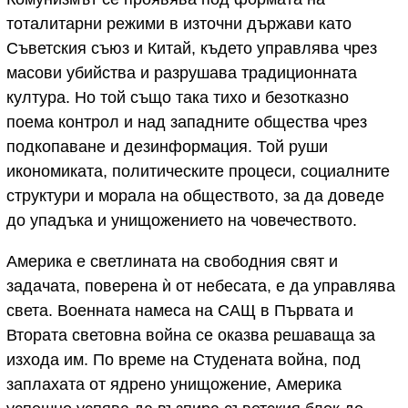
тоталитарни режими в източни държави като
Съветския съюз и Китай, където управлява чрез
масови убийства и разрушава традиционната
култура. Но той също така тихо и безотказно
поема контрол и над западните общества чрез
подкопаване и дезинформация. Той руши
икономиката, политическите процеси, социалните
структури и морала на обществото, за да доведе
до упадъка и унищожението на човечеството.
Америка е светлината на свободния свят и
задачата, поверена ѝ от небесата, е да управлява
света. Военната намеса на САЩ в Първата и
Втората световна война се оказва решаваща за
изхода им. По време на Студената война, под
заплахата от ядрено унищожение, Америка