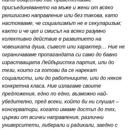
присъединяването на мъже и жени от всяко
религиозно направление или без такова, като
настояваме, че социализмът не е секуларизъм;
както и че цел и смисъл на всяко разумно
колективно действие е развитието на
човешката душа, съвест или характер… Ние не
ограничаваме пропагандата си само до бавно
израстващата Лейбъристка партия, или до
тези, които са готови да се нарекат
социалисти, или до работниците, или до някоя
конкретна класа. Ние излагаме своите
предложения, едно по едно, възможно най-
убедително, пред всеки, който би ни слушал –
консерватори, когато имаме достъп до тях,
църкви от всички направления, различни
университети, либерали и радикали, заедно с