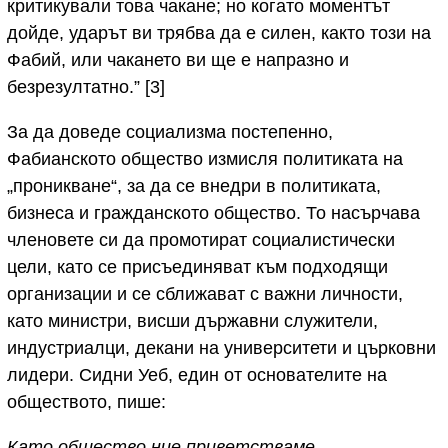
критикували това чакане; но когато моментът
дойде, ударът ви трябва да е силен, както този на
Фабий, или чакането ви ще е напразно и
безрезултатно.” [3]
За да доведе социализма постепенно,
Фабианското общество измисля политиката на
„проникване“, за да се внедри в политиката,
бизнеса и гражданското общество. То насърчава
членовете си да промотират социалистически
цели, като се присъединяват към подходящи
организации и се сближават с важни личности,
като министри, висши държавни служители,
индустриалци, декани на университети и църковни
лидери. Сидни Уеб, един от основателите на
обществото, пише:
Като общество ние приветстваме