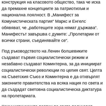
конструкция на класовото общество, така че иска
да премахне концепциите за патриотизъм и
национална лоялност. В „Манифест за
Комунистическата партия“ Маркс и Енгелс
обявяват, че „работещите хора нямат държава“.
Манифестът завършва с думите: „Пролетарии от
всички страни, съединявайте се“.
Под ръководството на Ленин болшевиките
създават първия социалистически режим и
незабавно създават Коминтерна, за да инициират
социалистически революции по целия свят. Целта
на Съветския Съюз и Коминтерна е да отхвърлят
законните правителства на всяка нация по света и
да създадат световна социалистическа диктатура
на пролетариата.