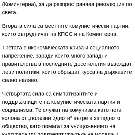
(Коминтерна), за да разпространява революция по
света.
Втората сила са местните комунистически партии,
които сътрудничат на КПСС и на Коминтерна.
Tретата е икономическата криза и социалното
напрежение, заради които много западни
правителства в последните десетилетия въвеждат
леви политики, които обръщат курса на държавите
силно наляво.
Четвъртата сила са симпатизантите и
поддръжниците на комунистическата партия и
социализма. Те служат на комунизма като пета
колона от „полезни идиоти“ вътре в западното
общество, като помагат за унищожението на
културата му, подкрепят упадъка на морала и