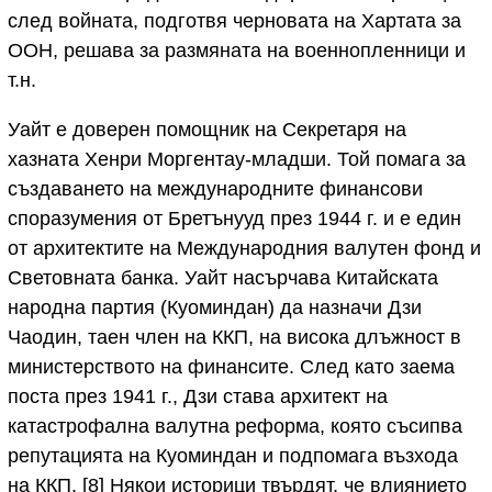
след войната, подготвя черновата на Хартата за
ООН, решава за размяната на военнопленници и
т.н.
Уайт е доверен помощник на Секретаря на
хазната Хенри Моргентау-младши. Той помага за
създаването на международните финансови
споразумения от Бретънууд през 1944 г. и е един
от архитектите на Международния валутен фонд и
Световната банка. Уайт насърчава Китайската
народна партия (Куоминдан) да назначи Дзи
Чаодин, таен член на ККП, на висока длъжност в
министерството на финансите. След като заема
поста през 1941 г., Дзи става архитект на
катастрофална валутна реформа, която съсипва
репутацията на Куоминдан и подпомага възхода
на ККП. [8] Някои историци твърдят, че влиянието