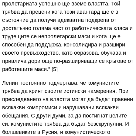
пролетариата успешно ще вземе властта. Той
трябва да прецени кога този авангард ще е в
състояние да получи адекватна подкрепа от
достатъчно голяма част от работническата класа и
трудещите се непролетарски маси и кога ще е
способен да поддържа, консолидира и разшири
своето превъзходство, като образова, обучава и
привлича дори още по-разширяващи се кръгове от
работещите маси.” [5]
Ленин постоянно подчертава, че комунистите
трябва да крият своите истински намерения. При
преследването на властта могат да бъдат правени
всякакви компромиси и нарушавани всякакви
обещания. С други думи, за да постигнат целите
си, комунистите трябва да бъдат безскрупулни. И
болшевиките в Русия, и комунистическото