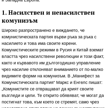
1. Насилствен и ненасилствен
комунизъм
Широко разпространено е виждането, че
комунистическата партия върви ръка за ръка с
насилието и това има своите корени.
Комунистическите режими в Русия и Китай вземат
властта чрез насилствени революции и този факт,
както и кървавото им дългогодишно управление
чрез насилие отклоняват вниманието от по-малко
видимите форми на комунизъм. В „Манифест за
Комунистическата партия“ Маркс и Енгелс пишат:
„Комунистите се отвращават да крият своите
възгледи и цели. Те открито обявяват, че могат да
постигнат това, към което се стремят, само чрез