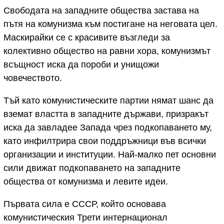
Свободата на западните общества застава на
пътя на комунизма към постигане на неговата цел.
Маскирайки се с красивите възгледи за
колективно общество на равни хора, комунизмът
всъщност иска да пороби и унищожи
човечеството.
Тъй като комунистическите партии нямат шанс да
вземат властта в западните държави, призракът
иска да завладее Запада чрез подкопаването му,
като инфилтрира свои поддръжници във всички
организации и институции. Най-малко пет основни
сили движат подкопаването на западните
общества от комунизма и левите идеи.
Първата сила е СССР, който основава
комунистическия Трети интернационал