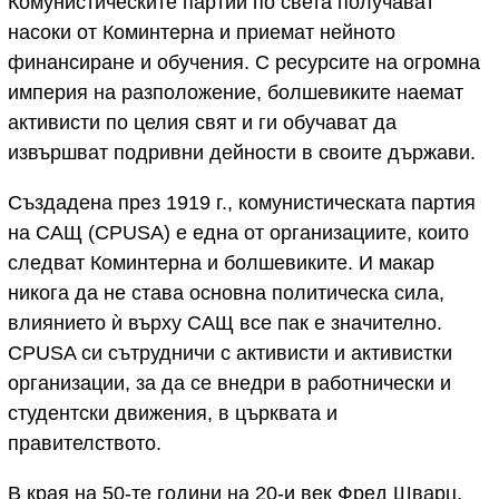
Комунистическите партии по света получават
насоки от Коминтерна и приемат нейното
финансиране и обучения. С ресурсите на огромна
империя на разположение, болшевиките наемат
активисти по целия свят и ги обучават да
извършват подривни дейности в своите държави.
Създадена през 1919 г., комунистическата партия
на САЩ (CPUSA) е една от организациите, които
следват Коминтерна и болшевиките. И макар
никога да не става основна политическа сила,
влиянието ѝ върху САЩ все пак е значително.
CPUSA си сътрудничи с активисти и активистки
организации, за да се внедри в работнически и
студентски движения, в църквата и
правителството.
В края на 50-те години на 20-и век Фред Шварц,