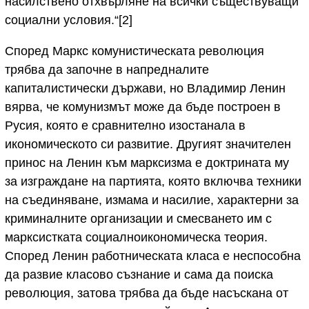
насилствено отхвърляне на всички съществуващи
социални условия.“[2]
Според Маркс комунистическата революция
трябва да започне в напредналите
капиталистически държави, но Владимир Ленин
вярва, че комунизмът може да бъде построен в
Русия, която е сравнително изостанала в
икономическото си развитие. Другият значителен
принос на Ленин към марксизма e доктрината му
за изграждане на партията, която включва техники
на съединяване, измама и насилие, характерни за
криминалните организации и смесването им с
марксистката социалноикономическа теория.
Според Ленин работническата класа е неспособна
да развие класово съзнание и сама да поиска
революция, затова трябва да бъде насъскана от