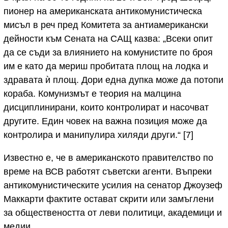
пионер на американската антикомунистическа
мисъл в реч пред Комитета за антиамерикански
дейности към Сената на САЩ казва: „Всеки опит
да се съди за влиянието на комунистите по броя
им е като да мериш пробитата площ на лодка и
здравата ѝ площ. Дори една дупка може да потопи
кораба. Комунизмът е теория на малцина
дисциплинирани, които контролират и насочват
другите. Един човек на важна позиция може да
контролира и манипулира хиляди други.“ [7]
Известно е, че в американското правителство по
време на ВСВ работят съветски агенти. Въпреки
антикомунистическите усилия на сенатор Джоузеф
Маккарти фактите остават скрити или замъглени
за обществеността от леви политици, академици и
медии.