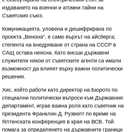
издаването на военни и атомни тайни на
Съветския съюз.
Комуникацията, уловена и дешифрирана по
проекта „Венона“, е само върхът на айсберга;
степента на внедряване от страна на СССР в
САЩ остава неясна. Като висши държавни
служители някои от съветските агенти са имали
възможност да влияят върху важни политически
решения.
Хис, който работи като директор на Бюрото по
специални политически въпроси към Държавния
департамент, играе важна роля като съветник на
президента Франклин Д. Рузвелт по време на
Ялтенската конференция в края на ВСВ. Той
помага за определянето на държавните граници