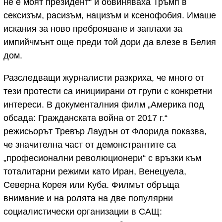
не е моят президент“ и обвиняваха Тръмп в
сексизъм, расизъм, нацизъм и ксенофобия. Имаше
искания за ново преброяване и заплахи за
импийчмънт още преди той дори да влезе в Белия
дом.
Разследващи журналисти разкриха, че много от
тези протести са инициирани от групи с конкретни
интереси. В документалния филм „Америка под
обсада: Гражданската война от 2017 г.“
режисьорът Тревър Лаудън от Флорида показва,
че значителна част от демонстрантите са
„професионални революционери“ с връзки към
тоталитарни режими като Иран, Венецуела,
Северна Корея или Куба. Филмът обръща
внимание и на ролята на две популярни
социалистически организации в САЩ: