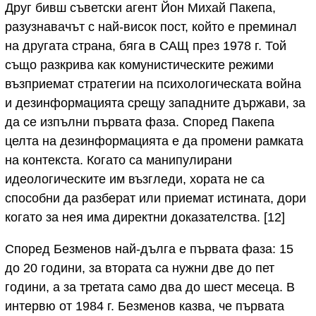
Друг бивш съветски агент Йон Михай Пакепа,
разузнавачът с най-висок пост, който е преминал
на другата страна, бяга в САЩ през 1978 г. Той
също разкрива как комунистическите режими
възприемат стратегии на психологическата война
и дезинформацията срещу западните държави, за
да се изпълни първата фаза. Според Пакепа
целта на дезинформацията е да промени рамката
на контекста. Когато са манипулирани
идеологическите им възгледи, хората не са
способни да разберат или приемат истината, дори
когато за нея има директни доказателства. [12]
Според Безменов най-дълга е първата фаза: 15
до 20 години, за втората са нужни две до пет
години, а за третата само два до шест месеца. В
интервю от 1984 г. Безменов казва, че първата