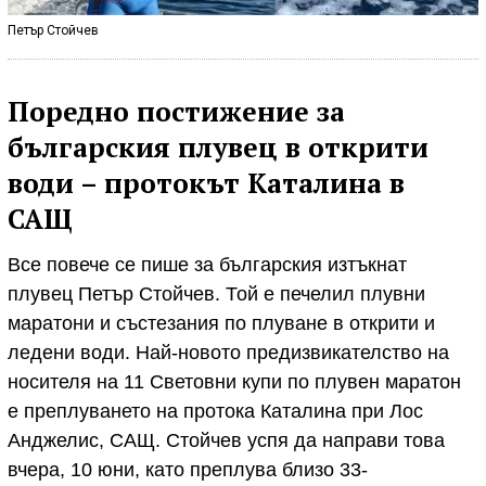
Петър Стойчев
Поредно постижение за
българския плувец в открити
води – протокът Каталина в
САЩ
Все повече се пише за българския изтъкнат
плувец Петър Стойчев. Той е печелил плувни
маратони и състезания по плуване в открити и
ледени води. Най-новото предизвикателство на
носителя на 11 Световни купи по плувен маратон
е преплуването на протока Каталина при Лос
Анджелис, САЩ. Стойчев успя да направи това
вчера, 10 юни, като преплува близо 33-