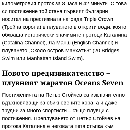
километровия проток за 8 часа и 42 минути. С това
си постижение той стана първият българин
носител на престижната награда Triple Crown
(Тройна корона) в плуването в открити води, която
обхваща исторически значимите протоци Каталина
(Catalina Channel), Ла Манш (English Channel) и
плуването „Около остров Манхатън“ (20 Bridges
Swim или Manhattan Island Swim).
Новото предизвикателство –
плувният маратон Oceans Seven
Постиженията на Петър Стойчев са изключително
вдъхновяващи за обикновените хора, а и даже
трудни за много спортисти – също плувци с
постижения. Преплуването от Петър Стойчев на
протока Каталина е неговата пета стъпка към