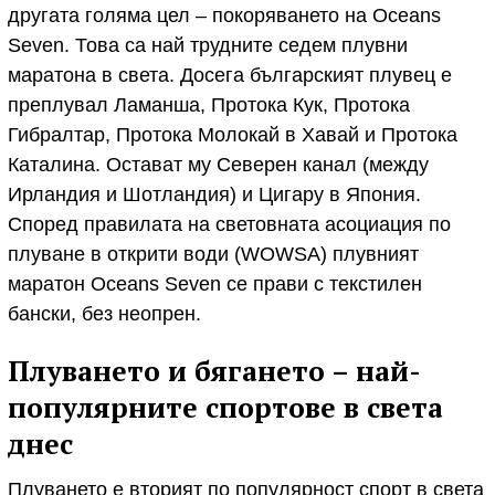
другата голяма цел – покоряването на Oceans
Seven. Това са най трудните седем плувни
маратона в света. Досега българският плувец е
преплувал Ламанша, Протока Кук, Протока
Гибралтар, Протока Молокай в Хавай и Протока
Каталина. Остават му Северен канал (между
Ирландия и Шотландия) и Цигару в Япония.
Според правилата на световната асоциация по
плуване в открити води (WOWSA) плувният
маратон Oceans Seven се прави с текстилен
бански, без неопрен.
Плуването и бягането – най-
популярните спортове в света
днес
Плуването е вторият по популярност спорт в света