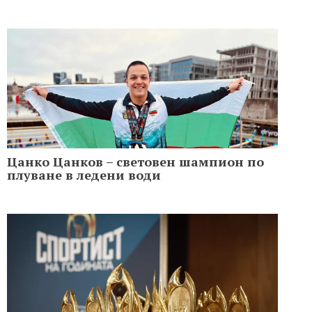
Цанко Цанков – световен шампион по
плуване в ледени води