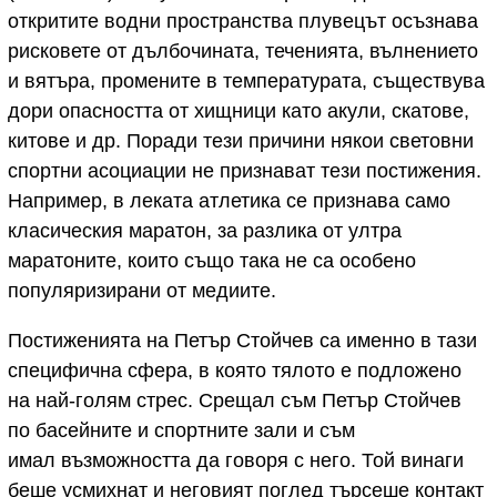
откритите водни пространства плувецът осъзнава
рисковете от дълбочината, теченията, вълнението
и вятъра, промените в температурата, съществува
дори опасността от хищници като акули, скатове,
китове и др. Поради тези причини някои световни
спортни асоциации не признават тези постижения.
Например, в леката атлетика се признава само
класическия маратон, за разлика от ултра
маратоните, които също така не са особено
популяризирани от медиите.
Постиженията на Петър Стойчев са именно в тази
специфична сфера, в която тялото е подложено
на най-голям стрес. Срещал съм Петър Стойчев
по басейните и спортните зали и съм
имал възможността да говоря с него. Той винаги
беше усмихнат и неговият поглед търсеше контакт