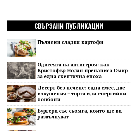
СВЪРЗАНИ ПУБЛИКАЦИИ
Пълнени сладки картофи
Одисеята на антигероя: как
Кристофър Нолан пренаписа Омир
за една скептична епоха
Десерт без печене: една смес, две
изкушения – торта или енергийни
бонбони
Бургери със сьомга, които ще ви
развълнуват