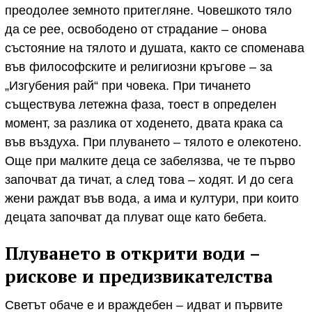
преодолее земното притегляне. Човешкото тяло
да се рее, освободено от страдание – онова
състояние на тялото и душата, както се споменава
във философските и религиозни кръгове – за
„Изгубения рай“ при човека. При тичането
съществува летежна фаза, тоест в определен
момент, за разлика от ходенето, двата крака са
във въздуха. При плуването – тялото е олекотено.
Още при малките деца се забелязва, че те първо
започват да тичат, а след това – ходят. И до сега
жени раждат във вода, а има и култури, при които
децата започват да плуват още като бебета.
Плуването в открити води –
рискове и предизвикателства
Светът обаче е и враждебен – идват и първите