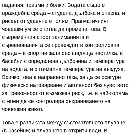
падания, травми и болки. Водата също е
враждебна среда – студена, дълбока и опасна, и
рискът от удавяне е голям. Прагматичният
човешки ум се опитва да промени това. В
съвременния спорт заниманията и
съревнованията се провеждат в контролирана
среда – в спортни зали със щадяща настилка, в
басейни с определена дълбочина и температура
на водата, и оптимална температура на въздуха.
Всичко това е направено така, за да се осигури
физическо натоварване и активност без чувството
за тревожност от възможен риск, т.е. в най-голяма
степен да се контролира съхраняването на
човешкия живот.
Това е разликата между състезателното плуване
(в басейни) и плуването в открити води. В