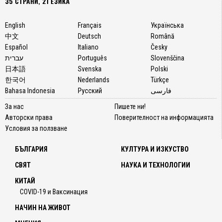
35 СТРАНИ, 21 ЕЗИКА
English
Français
Українська
中文
Deutsch
Română
Español
Italiano
Česky
עברית
Português
Slovenščina
日本語
Svenska
Polski
한국어
Nederlands
Türkçe
Bahasa Indonesia
Русский
فارسی
За нас
Пишете ни!
Авторски права
Поверителност на информацията
Условия за ползване
БЪЛГАРИЯ
КУЛТУРА И ИЗКУСТВО
СВЯТ
НАУКА И ТЕХНОЛОГИИ
КИТАЙ
COVID-19 и Ваксинация
НАЧИН НА ЖИВОТ