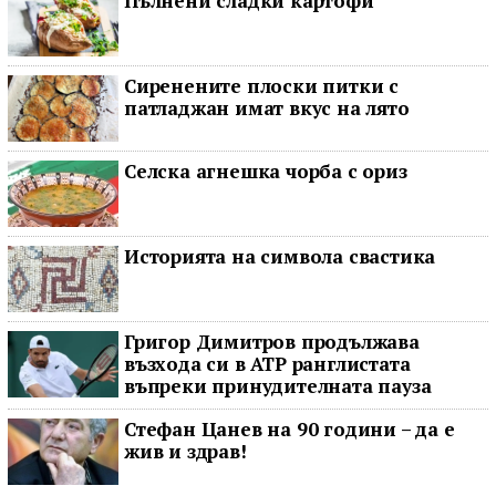
Пълнени сладки картофи
Сиренените плоски питки с
патладжан имат вкус на лято
Селска агнешка чорба с ориз
Историята на символа свастика
Григор Димитров продължава
възхода си в ATP ранглистата
въпреки принудителната пауза
Стефан Цанев на 90 години – да е
жив и здрав!