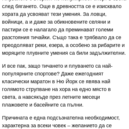
след бягането. Още в древността се е изисквало
хората да усвояват тези умения. За ловци,
войници, а и даже за обикновените селяни и
пастири се е налагало да преминават големи
разстояния тичайки. Също така е трябвало да се
преодоляват реки, езера, а особено за рибарите и
моряците плувните умения са били задължителни.
И все пак, защо тичането и плуването са най-
популярните спортове? Даже ежегодният
класически маратон в Ню Йорк се явява най
голямото струпване на хора на едно място в
света, а навсякъде през летните месеци
плажовете и басейните са пълни.
Причината е една подсъзнателна необходимост,
характерна за всеки човек – желанието да се