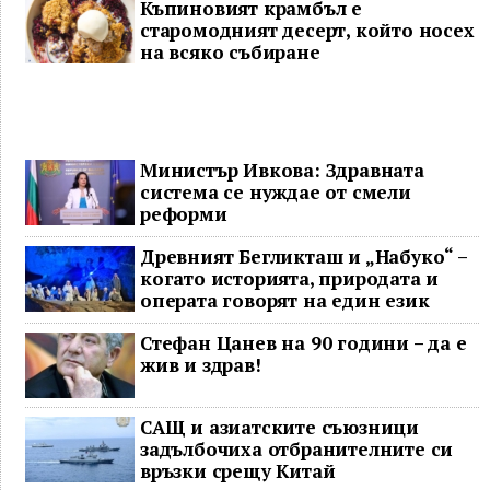
Къпиновият крамбъл е
старомодният десерт, който носех
на всяко събиране
Министър Ивкова: Здравната
система се нуждае от смели
реформи
Древният Бегликташ и „Набуко“ –
когато историята, природата и
операта говорят на един език
Стефан Цанев на 90 години – да е
жив и здрав!
САЩ и азиатските съюзници
задълбочиха отбранителните си
връзки срещу Китай