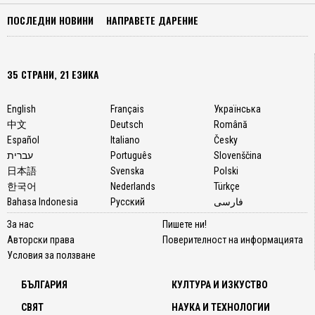
ПОСЛЕДНИ НОВИНИ
НАПРАВЕТЕ ДАРЕНИЕ
35 СТРАНИ, 21 ЕЗИКА
English
Français
Українська
中文
Deutsch
Română
Español
Italiano
Česky
עברית
Português
Slovenščina
日本語
Svenska
Polski
한국어
Nederlands
Türkçe
Bahasa Indonesia
Русский
فارسی
За нас
Пишете ни!
Авторски права
Поверителност на информацията
Условия за ползване
БЪЛГАРИЯ
КУЛТУРА И ИЗКУСТВО
СВЯТ
НАУКА И ТЕХНОЛОГИИ