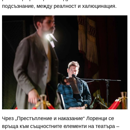
подсъзнание, между реалност и халюцинация.
Чрез „Престъпление и наказание“ Лоренци се
връща към същностните елементи на театъра –