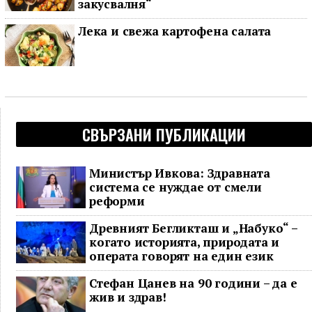
закусвалня“
Лека и свежа картофена салата
СВЪРЗАНИ ПУБЛИКАЦИИ
Министър Ивкова: Здравната
система се нуждае от смели
реформи
Древният Бегликташ и „Набуко“ –
когато историята, природата и
операта говорят на един език
Стефан Цанев на 90 години – да е
жив и здрав!