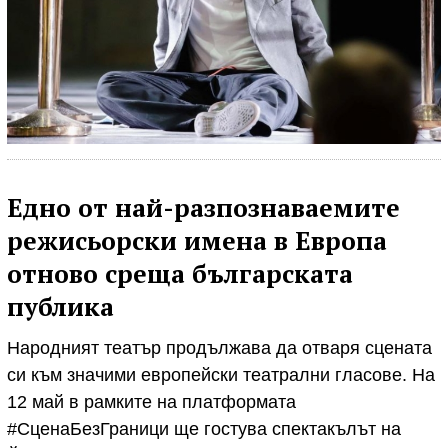
Едно от най-разпознаваемите
режисьорски имена в Европа
отново среща българската
публика
Народният театър продължава да отваря сцената
си към значими европейски театрални гласове. На
12 май в рамките на платформата
#СценаБезГраници ще гостува спектакълът на