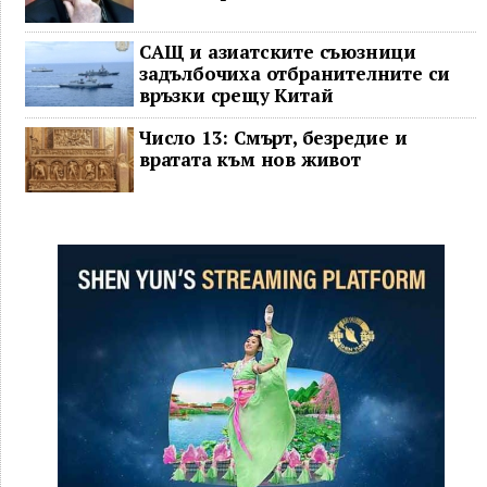
САЩ и азиатските съюзници
задълбочиха отбранителните си
връзки срещу Китай
Число 13: Смърт, безредие и
вратата към нов живот