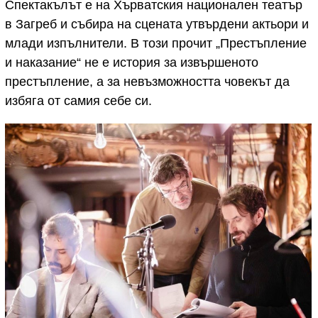
Спектакълът е на Хърватския национален театър
в Загреб и събира на сцената утвърдени актьори и
млади изпълнители. В този прочит „Престъпление
и наказание“ не е история за извършеното
престъпление, а за невъзможността човекът да
избяга от самия себе си.