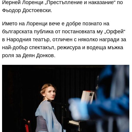
Йерней Лоренци „Престъпление и наказание“ по
Фьодор Достоевски.
Името на Лоренци вече е добре познато на
българската публика от постановката му „Орфей“
в Народния театър, отличен с няколко награди за
най-добър спектакъл, режисура и водеща мъжка
роля за Деян Донков.