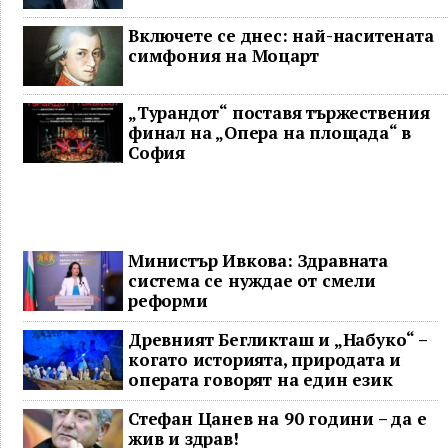
Включете се днес: най-наситената
симфония на Моцарт
„Турандот“ поставя тържествения
финал на „Опера на площада“ в
София
Министър Ивкова: Здравната
система се нуждае от смели
реформи
Древният Бегликташ и „Набуко“ –
когато историята, природата и
операта говорят на един език
Стефан Цанев на 90 години – да е
жив и здрав!