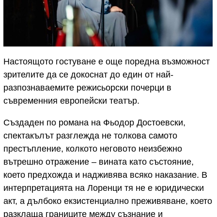
Настоящото гостуване е още поредна възможност
зрителите да се докоснат до един от най-
разпознаваемите режисьорски почерци в
съвременния европейски театър.
Създаден по романа на Фьодор Достоевски,
спектакълът разглежда не толкова самото
престъпление, колкото неговото неизбежно
вътрешно отражение – вината като състояние,
което предхожда и надживява всяко наказание. В
интерпретацията на Лоренци тя не е юридически
акт, а дълбоко екзистенциално преживяване, което
разклаща границите между съзнание и