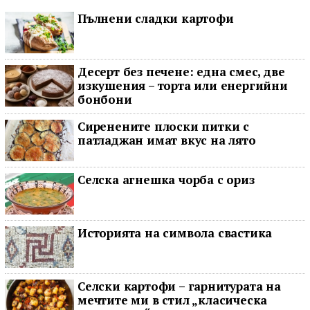
Пълнени сладки картофи
Десерт без печене: една смес, две
изкушения – торта или енергийни
бонбони
Сиренените плоски питки с
патладжан имат вкус на лято
Селска агнешка чорба с ориз
Историята на символа свастика
Селски картофи – гарнитурата на
мечтите ми в стил „класическа