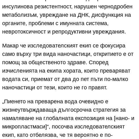
инсулинова резистентност, нарушен чернодробен
метаболизъм, увреждане на ДНК, дисфункция на
органите, проблеми с имунната система,
невротоксичност и репродуктивни увреждания.
Макар че изследователският екип се фокусира
само върху три вида наночастици, откритието е от
помощ за общественото здраве. Според
изчисленията на екипа хората, които преваряват
водата си, приемат от два до пет пъти по-малко
наночастици от тези, които не го правят.
„Пиенето на преварена вода очевидно е
жизнеутвърждаваща дългосрочна стратегия за
намаляване на глобалната експозиция на [нано- и
микропластмаси]“, посочва изследователският
екип, като отбелязва, че тя вероятно е по-