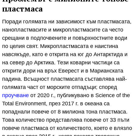
пластмаса
Поради голямата ни зависимост към пластмасата,
нанопластмасите и микропластмасите са често
срещани в подпочвените и повърхностните води
по целия свят. Микропластмасата е наистина
навсякъде, като е открита на юг до Антарктида и
на север до Арктика. Тези коварни частици са
открити дори на връх Еверест и в Марианската
падина. Всъщност пластмасата съставлява най-
голямата част от морските отпадъци; според
проучване
от 2020 г., публикувано в Science of the
Total Environment, през 2017 г. в океана са
попаднали повече от 8 милиона тона пластмаса.
Това количество представлява повече от 33 пъти
повече пластмаса от количеството, което е влязло