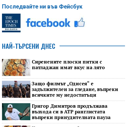
Последвайте ни във Фейсбук
НАЙ-ТЪРСЕНИ ДНЕС
Сиренените плоски питки с
патладжан имат вкус на лято
Защо филмът „Одисея“ е
задължителен за гледане, въпреки
всичките му недостатъци
Григор Димитров продължава
възхода си в ATP ранглистата
въпреки принудителната пауза