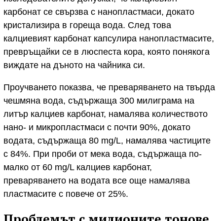
карбонат се свързва с нанопластмаси, докато
кристализира в гореща вода. След това
калциевият карбонат капсулира нанопластмасите,
превръщайки се в люспеста кора, която понякога
виждате на дъното на чайника си.
Проучването показва, че преваряването на твърда
чешмяна вода, съдържаща 300 милиграма на
литър калциев карбонат, намалява количеството
нано- и микропластмаси с почти 90%, докато
водата, съдържаща 80 mg/L, намалява частиците
с 84%. При проби от мека вода, съдържаща по-
малко от 60 mg/L калциев карбонат,
преваряването на водата все още намалява
пластмасите с повече от 25%.
Проблемът с милионите тонове