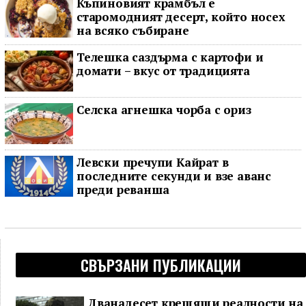
Къпиновият крамбъл е
старомодният десерт, който носех
на всяко събиране
Телешка саздърма с картофи и
домати – вкус от традицията
Селска агнешка чорба с ориз
Левски пречупи Кайрат в
последните секунди и взе аванс
преди реванша
СВЪРЗАНИ ПУБЛИКАЦИИ
Дванадесет крещящи реалности на