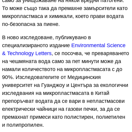
само за унищожаване на някои вредни патогени.
То може също така да премахне замърсители като
микропластмаса и химикали, което прави водата
по-безопасна за пиене.
В ново изследоване, публикувано в
специализираното издание
Environmental Science
& Technology Letters
, се посочва, че преваряването
на чешмяната вода само за пет минути може да
намали количеството на микропластмасата с до
90%. Изследователите от Медицинския
университет на Гуанджоу и Центъра за екологични
изследвания на микропластмасата в Китай
препоръчват водата да се вари в непластмасови
електрически чайници на газови печки, за да се
премахнат примеси като полистирен, полиетилен
и полипропилен.