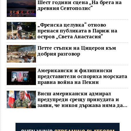
Шест години сцена „На брега на
древния Севтополис“
„Френска целувка“ отново
пренася публиката в Париж на
остров „Света Анастасия“
Петте стъпки на Цицерон към
добрия разговор
Американски и филипински
представители оспориха морската
правна война на Пекин
Висш американски адмирал
предупреди срещу принудата и
заяви, че никоя държава няма да
доминира в Индо-Тихоокеанския
регион