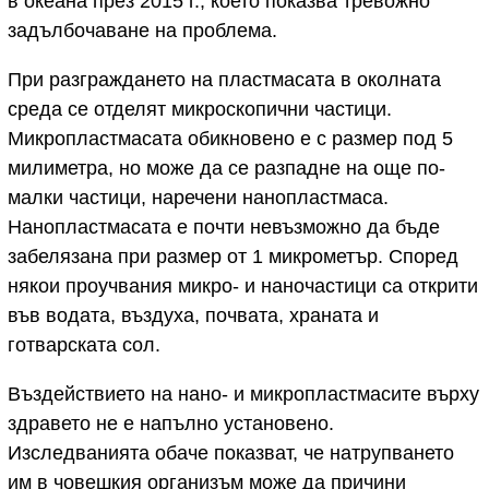
в океана през 2015 г., което показва тревожно
задълбочаване на проблема.
При разграждането на пластмасата в околната
среда се отделят микроскопични частици.
Микропластмасата обикновено е с размер под 5
милиметра, но може да се разпадне на още по-
малки частици, наречени нанопластмаса.
Нанопластмасата е почти невъзможно да бъде
забелязана при размер от 1 микрометър. Според
някои проучвания микро- и наночастици са открити
във водата, въздуха, почвата, храната и
готварската сол.
Въздействието на нано- и микропластмасите върху
здравето не е напълно установено.
Изследванията обаче показват, че натрупването
им в човешкия организъм може да причини