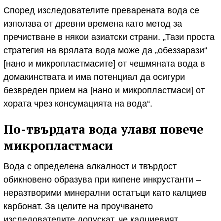
Според изследователите преварената вода се
използва от древни времена като метод за
пречистване в някои азиатски страни. „Тази проста
стратегия на врялата вода може да „обеззарази“
[нано и микропластмасите] от чешмяната вода в
домакинствата и има потенциал да осигури
безвреден прием на [нано и микропластмаси] от
хората чрез консумацията на вода“.
По-твърдата вода улавя повече
микропластмаси
Вода с определена алкалност и твърдост
обикновено образува при кипене инкрустанти –
неразтворими минерални остатъци като калциев
карбонат. За целите на проучването
изследователите допускат, че калциевият