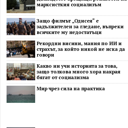
марксисткия социализъм
Защо филмът „Одисея“ е
задължителен за гледане, въпреки
всичките му недостатъци
Рекордни висини, мания по ИИ и
страхът, за който никой не иска да
говори
Какво ни учи историята за това,
защо толкова много хора накрая
бягат от социализма
Мир чрез сила на практика