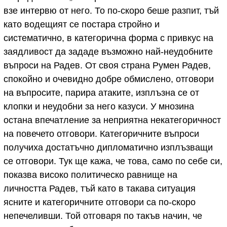
взе интервю от него. То по-скоро беше разпит, тъй
като водещият се постара стройно и
систематично, в категорична форма с привкус на
заядливост да зададе възможно най-неудобните
въпроси на Радев. От своя страна Румен Радев,
спокойно и очевидно добре обмислено, отговори
на въпросите, парира атаките, изплъзна се от
клопки и неудобни за него казуси. У мнозина
остана впечатление за неприятна некатегоричност
на повечето отговори. Категоричните въпроси
получиха достатъчно дипломатично изплъзващи
се отговори. Тук ще кажа, че това, само по себе си,
показва високо политическо равнище на
личността Радев, тъй като в такава ситуация
ясните и категоричните отговори са по-скоро
непечеливши. Той отговаря по такъв начин, че