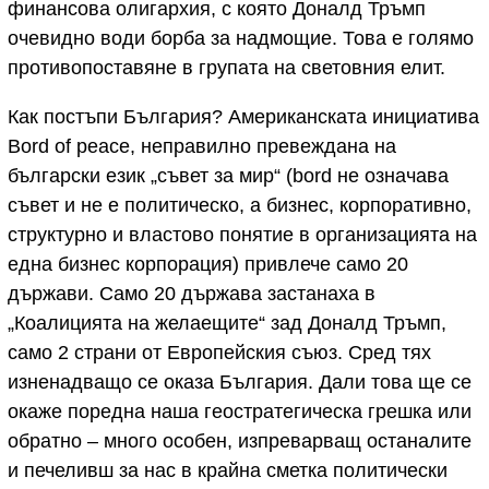
финансова олигархия, с която Доналд Тръмп
очевидно води борба за надмощие. Това е голямо
противопоставяне в групата на световния елит.
Как постъпи България? Американската инициатива
Bord of peace, неправилно превеждана на
български eзик „съвет за мир“ (bord не означава
съвет и не е политическо, а бизнес, корпоративно,
структурно и властово понятие в организацията на
една бизнес корпорация) привлече само 20
държави. Само 20 държава застанаха в
„Коалицията на желаещите“ зад Доналд Тръмп,
само 2 страни от Европейския съюз. Сред тях
изненадващо се оказа България. Дали това ще се
окаже поредна наша геостратегическа грешка или
обратно – много особен, изпреварващ останалите
и печеливш за нас в крайна сметка политически