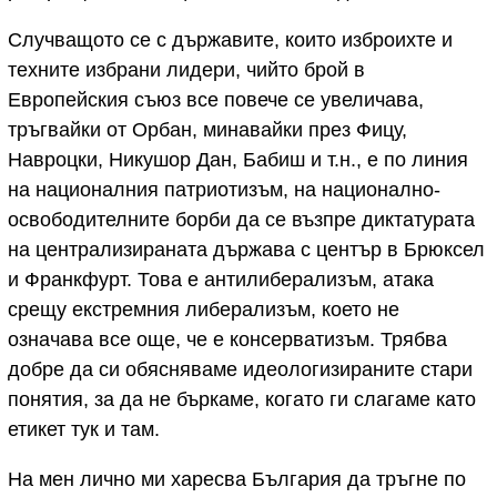
Случващото се с държавите, които изброихте и
техните избрани лидери, чийто брой в
Европейския съюз все повече се увеличава,
тръгвайки от Орбан, минавайки през Фицу,
Навроцки, Никушор Дан, Бабиш и т.н., е по линия
на националния патриотизъм, на национално-
освободителните борби да се възпре диктатурата
на централизираната държава с център в Брюксел
и Франкфурт. Това е антилиберализъм, атака
срещу екстремния либерализъм, което не
означава все още, че е консерватизъм. Трябва
добре да си обясняваме идеологизираните стари
понятия, за да не бъркаме, когато ги слагаме като
етикет тук и там.
На мен лично ми харесва България да тръгне по