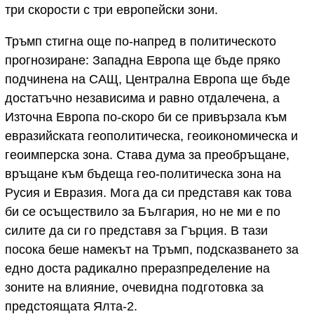
три скорости с три европейски зони.
Тръмп стигна още по-напред в политическото
прогнозиране: Западна Европа ще бъде пряко
подчинена на САЩ, Централна Европа ще бъде
достатъчно независима и равно отдалечена, а
Източна Европа по-скоро би се привързала към
евразийската геополитическа, геоикономическа и
геоимперска зона. Става дума за преобръщане,
връщане към бъдеща гео-политическа зона на
Русия и Евразия. Мога да си представя как това
би се осъществило за България, но не ми е по
силите да си го представя за Гърция. В тази
посока беше намекът на Тръмп, подсказването за
едно доста радикално преразпределение на
зоните на влияние, очевидна подготовка за
предстоящата Ялта-2.