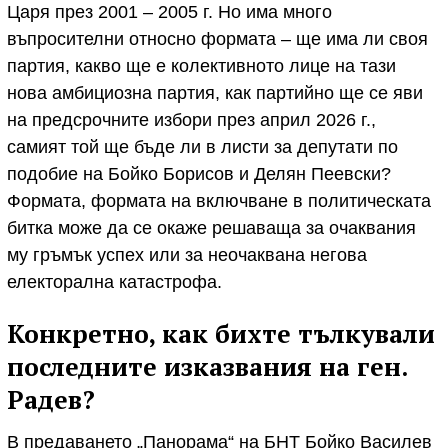
Царя през 2001 – 2005 г. Но има много
въпросителни относно формата – ще има ли своя
партия, какво ще е колективното лице на тази
нова амбициозна партия, как партийно ще се яви
на предсрочните избори през април 2026 г.,
самият той ще бъде ли в листи за депутати по
подобие на Бойко Борисов и Делян Пеевски?
Формата, формата на включване в политическата
битка може да се окаже решаваща за очаквания
му гръмък успех или за неочаквана негова
електорална катастрофа.
Конкретно, как бихте тълкували
последните изказвания на ген.
Радев?
В предаването „Панорама“ на БНТ Бойко Василев