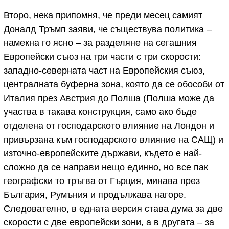
Второ, нека припомня, че преди месец самият
Доналд Тръмп заяви, че съществува политика –
намекна го ясно – за разделяне на сегашния
Европейски съюз на три части с три скорости:
западно-северната част на Европейския съюз,
централната буферна зона, която да се обособи от
Италия през Австрия до Полша (Полша може да
участва в такава конструкция, само ако бъде
отделена от господарското влияние на Лондон и
привързана към господарското влияние на САЩ) и
източно-европейските държави, където е най-
сложно да се направи нещо единно, но все пак
географски то тръгва от Гърция, минава през
България, Румъния и продължава нагоре.
Следователно, в едната версия става дума за две
скорости с две европейски зони, а в другата – за