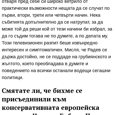
отваря пред себе си широко ветрило от
практически възможности нещата да се случат по
първи, втори, трети или четвърти начин. Нека
събитията допълнително да се натрупат, за да
може той да реши кой от тези начини би избрал, за
да го съдим тогава не по думите, а по делата му.
Този телевизионен разпит беше извънредно
интересен и симптоматичен. Мисля, че Радев се
държа достойно, не се поддаде на грубиянското и
жълтото, което преобладава в думите и
поведението на всички останали водещи сегашни
политици.
Смятате ли, че бихме се
присъединили към
консервативната европейска