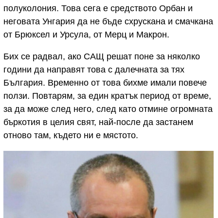
полуколония. Това сега е средството Орбан и
неговата Унгария да не бъде схрускана и смачкана
от Брюксел и Урсула, от Мерц и Макрон.
Бих се радвал, ако САЩ решат поне за няколко
години да направят това с далечната за тях
България. Временно от това бихме имали повече
ползи. Повтарям, за един кратък период от време,
за да може след него, след като отмине огромната
бъркотия в целия свят, най-после да застанем
отново там, където ни е мястото.