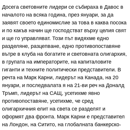
Досега световните лидери се събираха в Давос в
началото на всяка година, през януари, за да
заявят своето единомислие за това в каква посока
и по какъв начин ще господстват върху целия свят
и ще го управляват. Този път видяхме едно
разделяне, разцепване, едно противопоставяне
вътре в клуба на богатите и световната олигархия,
в групата на императорите, на капиталовите
гиганти и техните политически представители. В
речта на Марк Карни, лидерът на Канада, на 20
януари, и последвалата я на 21-ви реч на Доналд
Тръмп, лидерът на САЩ, усетихме явно
противопоставяне, усетихме, че сред
олигархичния елит на света се разделят и
оформят два фронта. Марк Карни е представител
на Лондон, на Ситито, на глобалната банкерско-