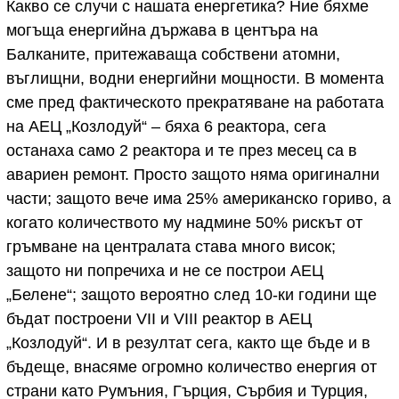
Какво се случи с нашата енергетика? Ние бяхме
могъща енергийна държава в центъра на
Балканите, притежаваща собствени атомни,
въглищни, водни енергийни мощности. В момента
сме пред фактическото прекратяване на работата
на АЕЦ „Козлодуй“ – бяха 6 реактора, сега
останаха само 2 реактора и те през месец са в
авариен ремонт. Просто защото няма оригинални
части; защото вече има 25% американско гориво, а
когато количеството му надмине 50% рискът от
гръмване на централата става много висок;
защото ни попречиха и не се построи АЕЦ
„Белене“; защото вероятно след 10-ки години ще
бъдат построени VII и VIII реактор в АЕЦ
„Козлодуй“. И в резултат сега, както ще бъде и в
бъдеще, внасяме огромно количество енергия от
страни като Румъния, Гърция, Сърбия и Турция,