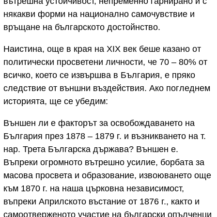
вътрешна устойчивост, непременно гарнирано и с
някакви форми на национално самочувствие и
връщане на българското достойнство.
Наистина, още в края на XIX век беше казано от
политически просветени личности, че 70 – 80% от
всичко, което се извършва в България, е пряко
следствие от външни въздействия. Ако погледнем
историята, ще се убедим:
Външен ли е факторът за освобождаването на
България през 1878 – 1879 г. и възникването на т.
нар. Трета Българска държава? Външен е.
Въпреки огромното вътрешно усилие, борбата за
масова просвета и образование, извоюването още
към 1870 г. на наша църковна независимост,
въпреки Априлското въстание от 1876 г., както и
самоотверженото участие на български опълченци