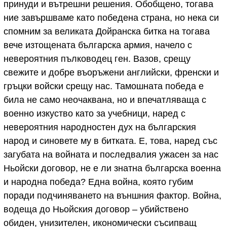
принуди и вътрешни решения. Обобщено, тогава
ние завършваме като победена страна, но нека си
спомним за великата Дойранска битка на тогава
вече изтощената българска армия, начело с
невероятния пълководец ген. Вазов, срещу
свежите и добре въоръжени английски, френски и
гръцки войски срещу нас. Тамошната победа е
била не само неочаквана, но и впечатляваща с
военно изкуство като за учебници, наред с
невероятния народностен дух на българския
народ и синовете му в битката. Е, това, наред със
загубата на войната и последвалия ужасен за нас
Ньойски договор, не е ли знатна българска военна
и народна победа? Една война, която губим
поради подчиняването на външния фактор. Война,
водеща до Ньойския договор – убийствено
обиден, унизителен, икономически съсипващ