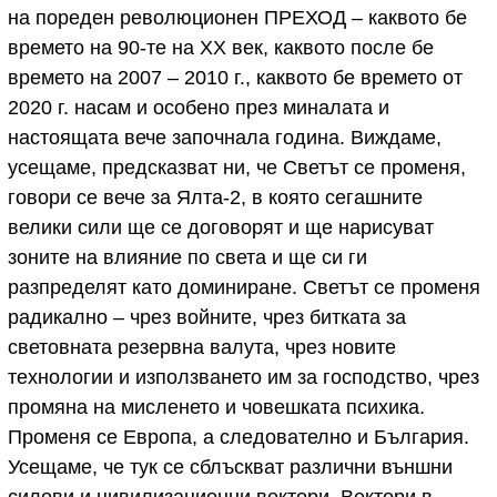
на пореден революционен ПРЕХОД – каквото бе
времето на 90-те на ХХ век, каквото после бе
времето на 2007 – 2010 г., каквото бе времето от
2020 г. насам и особено през миналата и
настоящата вече започнала година. Виждаме,
усещаме, предсказват ни, че Светът се променя,
говори се вече за Ялта-2, в която сегашните
велики сили ще се договорят и ще нарисуват
зоните на влияние по света и ще си ги
разпределят като доминиране. Светът се променя
радикално – чрез войните, чрез битката за
световната резервна валута, чрез новите
технологии и използването им за господство, чрез
промяна на мисленето и човешката психика.
Променя се Европа, а следователно и България.
Усещаме, че тук се сблъскват различни външни