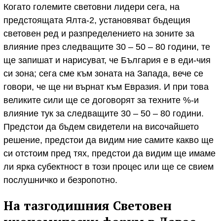
Когато големите световни лидери сега, на
предстоящата Ялта-2, установяват бъдещия
световен ред и разпределението на зоните за
влияние през следващите 30 – 50 – 80 години, те
ще запишат и нарисуват, че България е в еди-чия
си зона; сега сме към зоната на Запада, вече се
говори, че ще ни върнат към Евразия. И при това
великите сили ще се договорят за техните %-и
влияние тук за следващите 30 – 50 – 80 години.
Предстои да бъдем свидетели на височайшето
решение, предстои да видим ние самите какво ще
си отстоим пред тях, предстои да видим ще имаме
ли ярка субектност в този процес или ще се свием
послушничко и безропотно.
На тазгодишния Световен