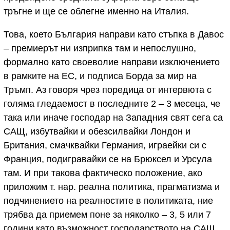
тръгне и ще се облегне именно на Италия.
Това, което България направи като стъпка в Давос
– премиерът ни изприпка там и непослушно,
формално като своеволие направи изключението
в рамките на ЕС, и подписа Борда за мир на
Тръмп. Аз говоря чрез поредица от интервюта с
голяма гледаемост в последните 2 – 3 месеца, че
така или иначе господар на Западния свят сега са
САЩ, избутвайки и обезсилвайки Лондон и
Британия, смачквайки Германия, играейки си с
Франция, подигравайки се на Брюксел и Урсула
там. И при такова фактическо положение, ако
приложим т. нар. реална политика, прагматизма и
подчинението на реалностите в политиката, ние
трябва да приемем поне за няколко – 3, 5 или 7
години като възможност господарството на САЩ,