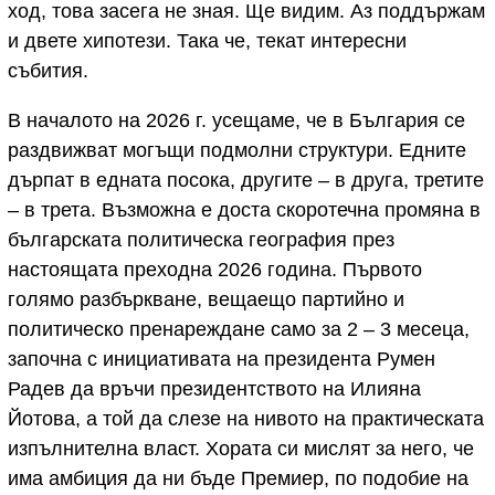
ход, това засега не зная. Ще видим. Аз поддържам
и двете хипотези. Така че, текат интересни
събития.
В началото на 2026 г. усещаме, че в България се
раздвижват могъщи подмолни структури. Едните
дърпат в едната посока, другите – в друга, третите
– в трета. Възможна е доста скоротечна промяна в
българската политическа география през
настоящата преходна 2026 година. Първото
голямо разбъркване, вещаещо партийно и
политическо пренареждане само за 2 – 3 месеца,
започна с инициативата на президента Румен
Радев да връчи президентството на Илияна
Йотова, а той да слезе на нивото на практическата
изпълнителна власт. Хората си мислят за него, че
има амбиция да ни бъде Премиер, по подобие на