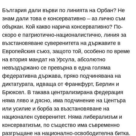
България дали върви по линията на Орбан? Не
знам дали това е консервативно – аз лично съм
объркан. Кой какво нарича консервативно? По-
скоро е патриотично-националистично, линия за
възстановяване суверенитета на държавите в
Европейския съюз, защото той, особено по време
на втория мандат на Урсула, абсолютно
невъздържано се превърна в една голяма
федеративна държава, пряко подчинявана на
диктатурата, идваща от Франкфурт, Берлин и
Брюксел. В такава централизирана федерация
няма ляво и дясно, има подчинение на Центъра
или усилие и борба за възстановяване на
национален суверенитет. Няма либерализъм и
консерватизъм, по същество има съвременно
разгръщане на национално-освободителна битка.