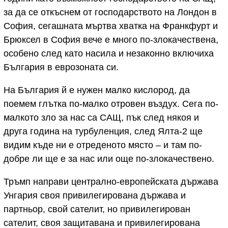
за да се откъснем от господарството на Лондон в
София, сегашната мъртва хватка на Франкфурт и
Брюксел в София вече е много по-злокачествена,
особено след като насила и незаконно включиха
България в еврозоната си.
На България й е нужен малко кислород, да
поемем глътка по-малко отровен въздух. Сега по-
малкото зло за нас са САЩ, пък след някоя и
друга година на турбуленция, след Ялта-2 ще
видим къде ни е отреденото място – и там по-
добре ли ще е за нас или още по-злокачествено.
Тръмп направи централно-европейската държава
Унгария своя привилегирована държава и
партньор, свой сателит, но привилегирован
сателит, своя защитавана и привилегирована