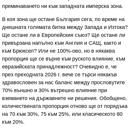
преминаването ни към западната имперска зона.
В коя зона ще остане България сега, по време на
днешната голямата битка между Запада и Изтока?
Ще остане ли в Европейския съюз? Ще остане ли
привързана напълно към Англия и САЩ, както и
към Брюксел? Или не 100%-ово, но в някаква
пропорция ще се върне към руското влияние, към
евразийската принадлежност? Очевидно е, че
през преходната 2026 г. вече се търси някакъв
здравословен за нас баланс между прословутите
70% външно и 30% вътрешно влияние при
вземането на държавните ни решения. Обобщено,
количествената пропорция отново ще от порядъка
на 70 към 30%, 75 към 25%, или класическото 80
към 20%.