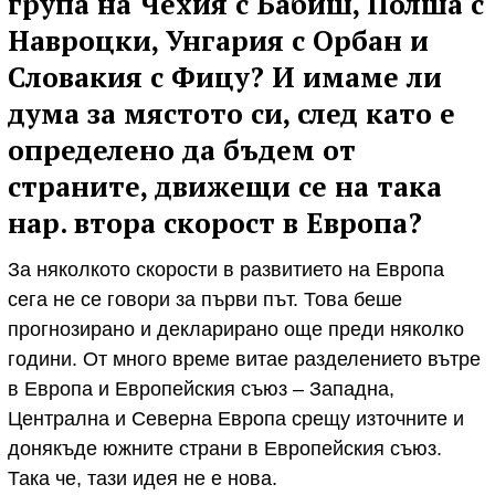
група на Чехия с Бабиш, Полша с
Навроцки, Унгария с Орбан и
Словакия с Фицу? И имаме ли
дума за мястото си, след като е
определено да бъдем от
страните, движещи се на така
нар. втора скорост в Европа?
За няколкото скорости в развитието на Европа
сега не се говори за първи път. Това беше
прогнозирано и декларирано още преди няколко
години. От много време витае разделението вътре
в Европа и Европейския съюз – Западна,
Централна и Северна Европа срещу източните и
донякъде южните страни в Европейския съюз.
Така че, тази идея не е нова.