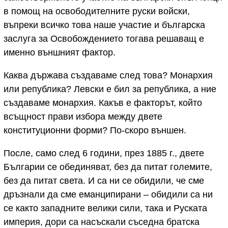
в помощ на освободителните руски войски,
въпреки всичко това наше участие и българска
заслуга за Освобождението тогава решаващ е
именно външният фактор.
Каква държава създаваме след това? Монархия
или република? Левски е бил за република, а ние
създаваме монархия. Какъв е факторът, който
всъщност прави избора между двете
конституционни форми? По-скоро външен.
После, само след 6 години, през 1885 г., двете
Българии се обединяват, без да питат големите,
без да питат света. И са ни се обидили, че сме
дръзнали да сме еманципирани – обидили са ни
се както западните велики сили, така и Руската
империя, дори са насъскали съседна братска