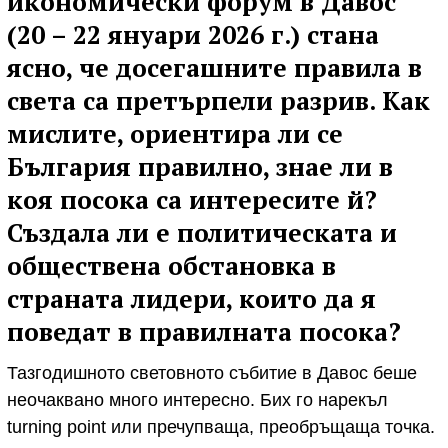
икономически форум в Давос
(20 – 22 януари 2026 г.) стана
ясно, че досегашните правила в
света са претърпели разрив. Как
мислите, ориентира ли се
България правилно, знае ли в
коя посока са интересите й?
Създала ли е политическата и
обществена обстановка в
страната лидери, които да я
поведат в правилната посока?
Тазгодишното световното събитие в Давос беше
неочаквано много интересно. Бих го нарекъл
turning point или пречупваща, преобръщаща точка.