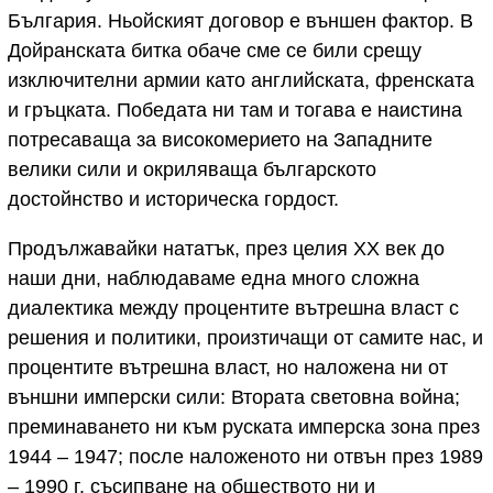
България. Ньойският договор е външен фактор. В
Дойранската битка обаче сме се били срещу
изключителни армии като английската, френската
и гръцката. Победата ни там и тогава е наистина
потресаваща за високомерието на Западните
велики сили и окриляваща българското
достойнство и историческа гордост.
Продължавайки нататък, през целия XX век до
наши дни, наблюдаваме една много сложна
диалектика между процентите вътрешна власт с
решения и политики, произтичащи от самите нас, и
процентите вътрешна власт, но наложена ни от
външни имперски сили: Втората световна война;
преминаването ни към руската имперска зона през
1944 – 1947; после наложеното ни отвън през 1989
– 1990 г. съсипване на обществото ни и