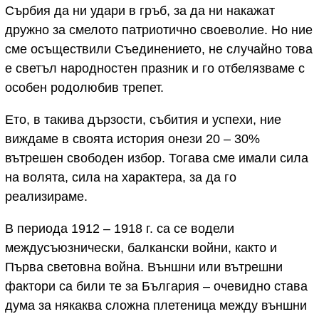
Сърбия да ни удари в гръб, за да ни накажат
дружно за смелото патриотично своеволие. Но ние
сме осъществили Съединението, не случайно това
е светъл народностен празник и го отбелязваме с
особен родолюбив трепет.
Ето, в такива дързости, събития и успехи, ние
виждаме в своята история онези 20 – 30%
вътрешен свободен избор. Тогава сме имали сила
на волята, сила на характера, за да го
реализираме.
В периода 1912 – 1918 г. са се водели
междусъюзнически, балкански войни, както и
Първа световна война. Външни или вътрешни
фактори са били те за България – очевидно става
дума за някаква сложна плетеница между външни