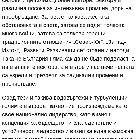
силови и цивилизационни вектори. Вектори в
различна посока за интензивна промяна, дори на
преобръщане. Затова е толкова жестока
обстановката в света, затова се водят толкова
много войни, затова са толкова горещи
традиционните отношения „Север-Юг“, „Запад-
Изток“, „Развити-Развиващи се“ страни и народи.
Така че България няма как да не бъде подвластна
на външните вектори, а и вътре у нас вече нещата
са узрели и презрели за радикални промени и
прочистване.
Сред тези и такива водовъртежи и турбуленции
голям е въпросът какво ние произвеждаме като
свое национално лидерство, като визия и
концепция за бъдещето ни благоденствие и
устойчивост, лидерство и визия за една възможна