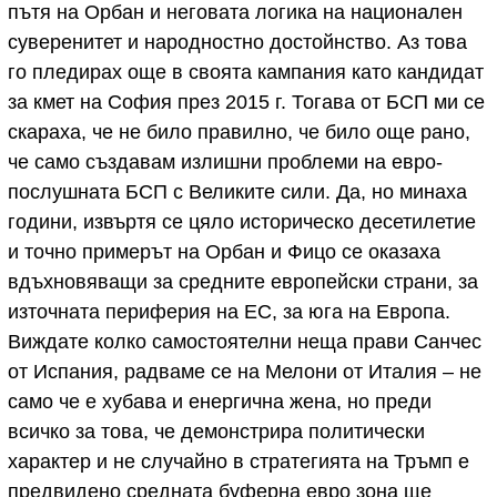
пътя на Орбан и неговата логика на национален
суверенитет и народностно достойнство. Аз това
го пледирах още в своята кампания като кандидат
за кмет на София през 2015 г. Тогава от БСП ми се
скараха, че не било правилно, че било още рано,
че само създавам излишни проблеми на евро-
послушната БСП с Великите сили. Да, но минаха
години, извъртя се цяло историческо десетилетие
и точно примерът на Орбан и Фицо се оказаха
вдъхновяващи за средните европейски страни, за
източната периферия на ЕС, за юга на Европа.
Виждате колко самостоятелни неща прави Санчес
от Испания, радваме се на Мелони от Италия – не
само че е хубава и енергична жена, но преди
всичко за това, че демонстрира политически
характер и не случайно в стратегията на Тръмп е
предвидено средната буферна евро зона ще