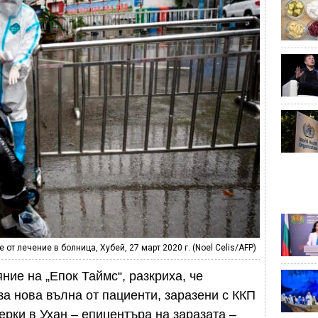
т лечение в болница, Хубей, 27 март 2020 г. (Noel Celis/AFP)
ие на „Епок Таймс“, разкриха, че
за нова вълна от пациенти, заразени с ККП
ерки в Ухан – епицентъра на заразата –