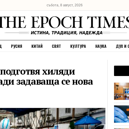
събота, 8 август, 2026
Щ
РУСИЯ
КИТАЙ
СВЯТ
КУЛТУРА
НАУКА
ДУХ И 
подготвя хиляди
ади задаваща се нова