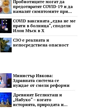
Пробиотиците могат да
предотвратят COVID-19 и да
намалят симптомите при
неваксинирани
COVID ваксината „едва не ме
прати в болница“, сподели
Илон Мъск в Х
СЗО е реалната и
непосредствена опасност
Министър Ивкова:
Здравната система се
нуждае от смели реформи
Древният Бегликташ и
„Набуко“ – когато
историята, природата и