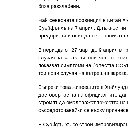
бяха разхлабени.
Най-северната провинция в Китай Хъ
Суейфънхъ на 7 април. Длъжностните
предприети в опит да се ограничат с
В периода от 27 март до 9 април в 
случая на заразени, повечето от кои
показват симптоми на болестта COV
три нови случая на вътрешна зараза.
Въпреки това живеещите в Хъйлундз
достоверността на официалните данн
стремят да омаловажат тежестта на 
съсредоточавайки се върху привнесе
В Суейфънхъ се строи импровизиран