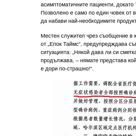
асимптоматичните пациенти, докато 
Позволено е само по един човек от в
да набави най-необходимите продукт
Местен служител чрез съобщение в 
от „Епок Таймс“, предупредждава съ
ситуацията: „Някой дава ли си сметка
продължава, – нямате представа ко
е дори по-страшно!“.