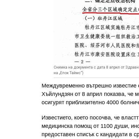
Снимка на документа с дата 8 април от Здрав
на „Епок Таймс“)
Междувременно вътрешно известие о
Хъйлундзян от 8 април показва, че 
осигурят приблизително 4000 болнич
Известието, което посочва, че власт
медицинска помощ от 1100 души, инс
предоставен списък с кандидати в ср