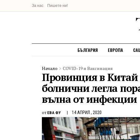
За нас
Пишете ни!
БЪЛГАРИЯ
ЕВРОПА
СА
Начало
COVID-19 и Ваксинация
Провинция в Китай 
болнични легла пор
вълна от инфекции
от
14 АПРИЛ , 2020
ЕВА ФУ