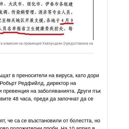
ата комисия на провинция Хъйлундзян (предоставена на
ъщат в преносители на вируса, като дори
 Робърт Редфийлд, директор на
и превенция на заболяванията. Други пък
вите 48 часа, преди да започнат да се
т, че са се възстановили от болестта, но
ово положителни проби. На 10 април в