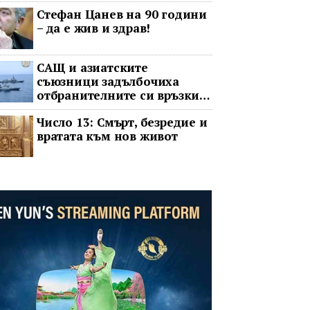
операта говорят на един
Стефан Цанев на 90 години
език
– да е жив и здрав!
САЩ и азиатските
съюзници задълбочиха
отбранителните си връзки
срещу Китай
Число 13: Смърт, безредие и
вратата към нов живот