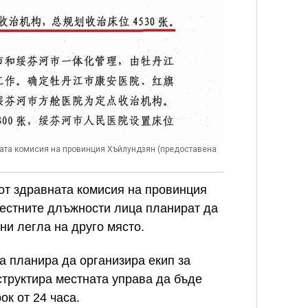
ната комисия на провинция Хъйлундзян (предоставена
т здравната комисия на провинция
местните длъжности лица планират да
ни легла на друго място.
та планира да организира екип за
труктира местната управа да бъде
ок от 24 часа.