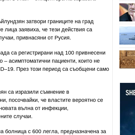
йлундзян затвори границите на град
 лица заявиха, че тези действия са
лучаи, привнасяни от Русия.
града са регистрирани над 100 привнесени
то – асимптоматични пациенти, които не
ID–19. През този период са съобщени само
ян са изразили съмнение в
и, посочвайки, че властите вероятно се
новата вълна от инфекции,
ните случаи.
а болница с 600 легла, предназначена за