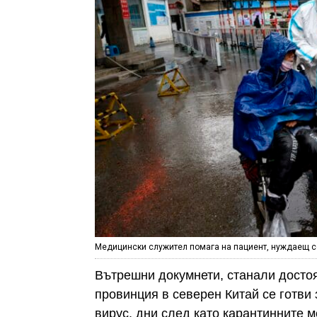
Медицински служител помага на пациент, нуждаещ се о
Вътрешни докумнети, станали достоян
провинция в северен Китай се готви 
вирус, дни след като карантинните м