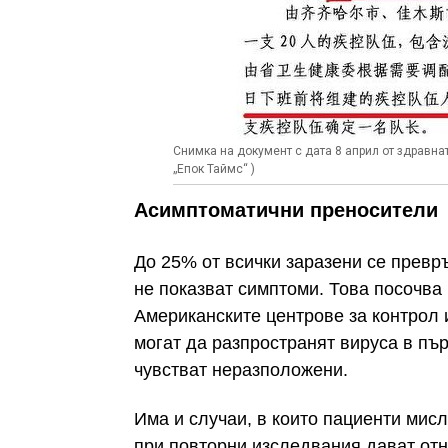
Снимка на документ с дата 8 април от здравн
„Епок Таймс“ )
Асимптоматични преносители
До 25% от всички заразени се превр
не показват симптоми. Това посочва
Американските центрове за контрол 
могат да разпространят вируса в пър
чувстват неразположени.
Има и случаи, в които пациенти мисля
при повторни изследвания дават отн