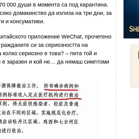
70 000 души в момента са под карантина.
сяко домакинство да излиза на три дни, за
и и консумативи.
китайското приложение WeChat, прочетено
гражданите си за сериозността на
 колко сериозно е това? – пита той и
й е заразен и кой не… да нямаш симптоми