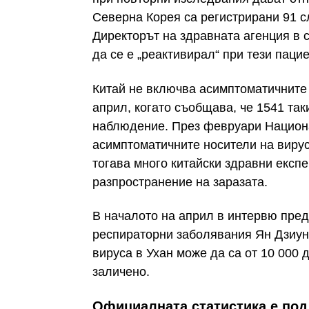
Северна Корея са регистрирани 91 с
Директорът на здравната агенция в 
да се е „реактивирал“ при тези пацие
Китай не включва асимптоматичните 
април, когато съобщава, че 1541 та
наблюдение. През февруари Национа
асимптоматичните носители на вируса
тогава много китайски здравни експе
разпространение на заразата.
В началото на април в интервю пред
респираторни заболявания Ян Дзиун 
вируса в Ухан може да са от 10 000 
заличено.
Официалната статистика е по