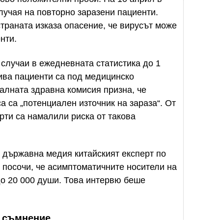
лучая на повторно заразени пациенти.
страната изказа опасение, че вирусът може
нти.
случаи в ежедневната статистика до 1
кива пациенти са под медицинско
лната здравна комисия призна, че
 са „потенциален източник на зараза“. От
рти са намалили риска от такова
 държавна медия китайският експерт по
посочи, че асимптоматичните носители на
до 20 000 души. Това интервю беше
д съмнение