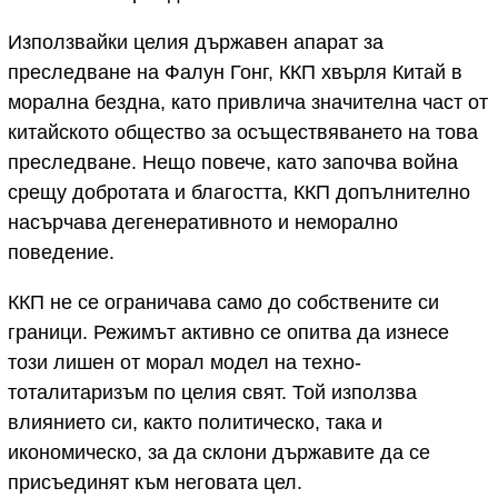
Използвайки целия държавен апарат за
преследване на Фалун Гонг, ККП хвърля Китай в
морална бездна, като привлича значителна част от
китайското общество за осъществяването на това
преследване. Нещо повече, като започва война
срещу добротата и благостта, ККП допълнително
насърчава дегенеративното и неморално
поведение.
ККП не се ограничава само до собствените си
граници. Режимът активно се опитва да изнесе
този лишен от морал модел на техно-
тоталитаризъм по целия свят. Той използва
влиянието си, както политическо, така и
икономическо, за да склони държавите да се
присъединят към неговата цел.