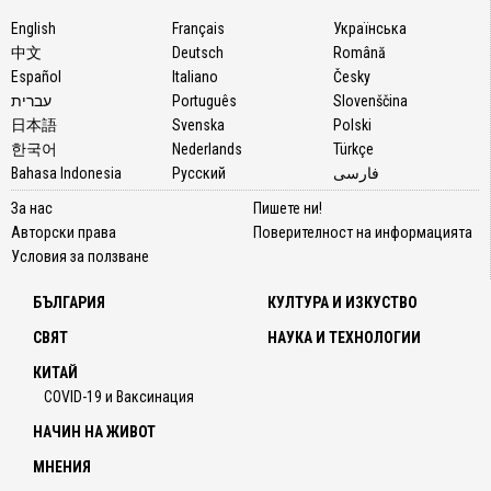
English
Français
Українська
中文
Deutsch
Română
Español
Italiano
Česky
עברית
Português
Slovenščina
日本語
Svenska
Polski
한국어
Nederlands
Türkçe
Bahasa Indonesia
Русский
فارسی
За нас
Пишете ни!
Авторски права
Поверителност на информацията
Условия за ползване
БЪЛГАРИЯ
КУЛТУРА И ИЗКУСТВО
СВЯТ
НАУКА И ТЕХНОЛОГИИ
КИТАЙ
COVID-19 и Ваксинация
НАЧИН НА ЖИВОТ
МНЕНИЯ