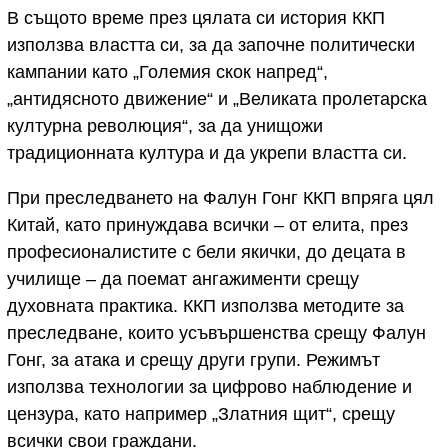
В същото време през цялата си история ККП
използва властта си, за да започне политически
кампании като „Големия скок напред“,
„антидясното движение“ и „Великата пролетарска
културна революция“, за да унищожи
традиционната култура и да укрепи властта си.
При преследването на Фалун Гонг ККП впряга цял
Китай, като принуждава всички – от елита, през
професионалистите с бели якички, до децата в
училище – да поемат ангажименти срещу
духовната практика. ККП използва методите за
преследване, които усъвършенства срещу Фалун
Гонг, за атака и срещу други групи. Режимът
използва технологии за цифрово наблюдение и
цензура, като например „Златния щит“, срещу
всички свои граждани.