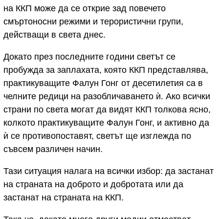
на ККП може да се открие зад повечето
смъртоносни режими и терористични групи,
действащи в света днес.
Докато през последните години светът се
пробужда за заплахата, която ККП представлява,
практикуващите Фалун Гонг от десетилетия са в
челните редици на разобличаването ѝ. Ако всички
страни по света могат да видят ККП толкова ясно,
колкото практикуващите Фалун Гонг, и активно да
ѝ се противопоставят, светът ще изглежда по
съвсем различен начин.
Тази ситуация налага на всички избор: да застанат
на страната на доброто и добротата или да
застанат на страната на ККП.