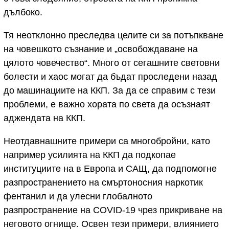
дълбоко.
Тя неотклонно преследва целите си за потъпкване
на човешкото съзнание и „освобождаване на
цялото човечество“. Много от сегашните световни
болести и хаос могат да бъдат проследени назад
до машинациите на ККП. За да се справим с тези
проблеми, е важно хората по света да осъзнаят
аджендата на ККП.
Неотдавнашните примери са многобройни, като
например усилията на ККП да подкопае
институциите на в Европа и САЩ, да подпомогне
разпространението на смъртоносния наркотик
фентанил и да улесни глобалното
разпространение на COVID-19 чрез прикриване на
неговото огнище. Освен тези примери, влиянието