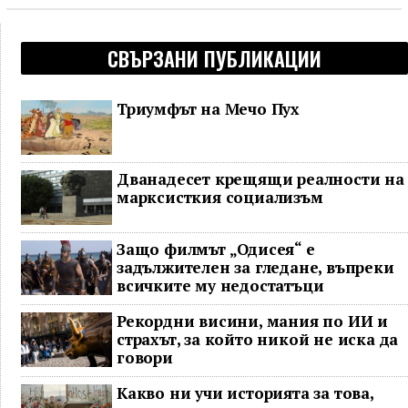
СВЪРЗАНИ ПУБЛИКАЦИИ
Триумфът на Мечо Пух
Дванадесет крещящи реалности на
марксисткия социализъм
Защо филмът „Одисея“ е
задължителен за гледане, въпреки
всичките му недостатъци
Рекордни висини, мания по ИИ и
страхът, за който никой не иска да
говори
Какво ни учи историята за това,