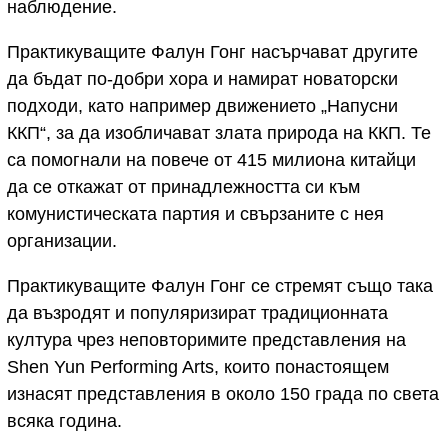
наблюдение.
Практикуващите Фалун Гонг насърчават другите
да бъдат по-добри хора и намират новаторски
подходи, като например движението „Напусни
ККП“, за да изобличават злата природа на ККП. Те
са помогнали на повече от 415 милиона китайци
да се откажат от принадлежността си към
комунистическата партия и свързаните с нея
организации.
Практикуващите Фалун Гонг се стремят също така
да възродят и популяризират традиционната
култура чрез неповторимите представления на
Shen Yun Performing Arts, които понастоящем
изнасят представления в около 150 града по света
всяка година.