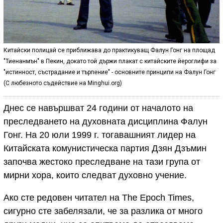
Китайски полицай се приближава до практикуващ Фалун Гонг на площад
"Тиенанмън" в Пекин, докато той държи плакат с китайските йероглифи за
"истинност, състрадание и търпение" - основните принципи на Фалун Гонг
(С любезното съдействие на Minghui.org)
Днес се навършват 24 години от началото на
преследването на духовната дисциплина Фалун
Гонг. На 20 юли 1999 г. тогавашният лидер на
Китайската комунистическа партия Дзян Дзъмин
започва жестоко преследване на тази група от
мирни хора, които следват духовно учение.
Ако сте редовен читател на The Epoch Times,
сигурно сте забелязали, че за разлика от много