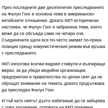
През последните две десетилетия преследването
на Фалун Гонг е основна тема в американско-
китайските отношения. Докато ККП исторически
настоява, че Фалун Гонг е забранена тема, която
може да се обсъжда само на четири очи,
Съединените щати все по-често заемат по-пряка
позиция срещу комунистическия режим във връзка
с преследването.
ККП използва всички видове стимули и възпиращи
мерки, за да убеди медийни организации,
предприятия и правителства по целия свят да не
обръщат внимание на темата, докато продължава
да преследва Фалун Гонг.
И тъй като светът дълго избягваше да се забърква
с това злодеяние, отровата на ККП проникна