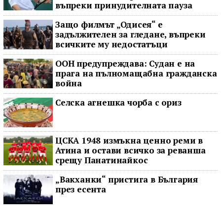
въпреки принудителната пауза
Защо филмът „Одисея“ е
задължителен за гледане, въпреки
всичките му недостатъци
ООН предупреждава: Судан е на
прага на пълномащабна гражданска
война
Селска агнешка чорба с ориз
ЦСКА 1948 измъкна ценно реми в
Атина и остави всичко за реванша
срещу Панатинайкос
„Вакханки“ пристига в България
през есента