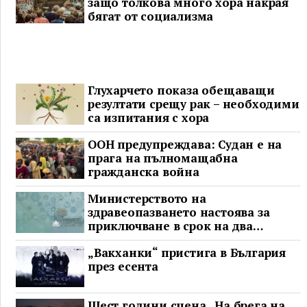
защо толкова много хора накрая
бягат от социализма
Глухарчето показа обещаващи
резултати срещу рак – необходими
са изпитания с хора
ООН предупреждава: Судан е на
прага на пълномащабна
гражданска война
Министерството на
здравеопазването настоява за
приключване в срок на два
ключови строителни проекта
„Вакханки“ пристига в България
през есента
Шест години сцена „На брега на