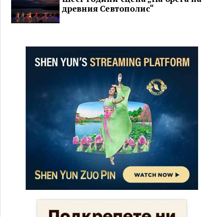
древния Севтополис“