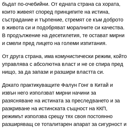
бъдат по-очебийни. От едната страна са хората,
които живеят според принципите на истина,
състрадание и търпение, стремят се към доброто
в живота си и подобряват моралните си качества.
В продължение на десетилетия, те остават мирни
и смели пред лицето на големи изпитания.
От друга страна, има комунистически режим, който
управлява с абсолютна власт и не се спира пред
нищо, за да запази и разшири властта си.
Докато практикуващите Фалун Гонг в Китай и
извън него използват мирни начини за
разясняване на истината за преследването и за
разкриване на истинската същност на ККП,
режимът използва срещу тях своя постоянно
разширяващ се тоталитарен апарат за сигурност и