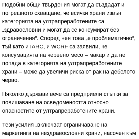
Подобни общи твърдения могат да създадат и
погрешното схващане, че всички храни извън
категорията на ултрапреработените са
„здравословни и могат да се консумират без
ограничения“. Според нея това „е проблематично“,
тъй като и IARC, и WCRF са заявили, че
консумацията на червено месо – макар и да не
попада в категорията на ултрапреработените
храни – може да увеличи риска от рак на дебелото
черво.
Няколко държави вече са предприели стъпки за
повишаване на осведомеността относно
опасностите от ултрапреработените храни.
Тези усилия „включват ограничаване на
маркетинга на нездравословни храни, насочен към