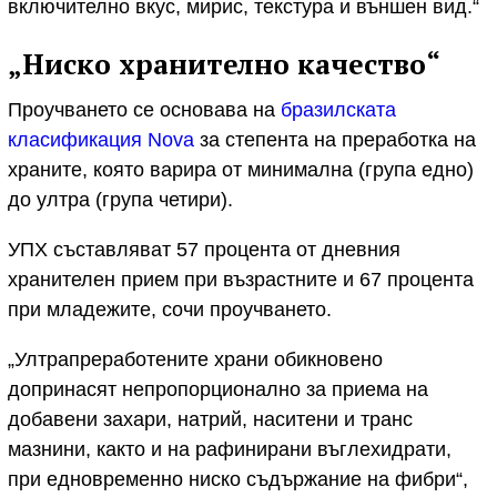
включително вкус, мирис, текстура и външен вид.“
„Ниско хранително качество“
Проучването се основава на
бразилската
класификация Nova
за степента на преработка на
храните, която варира от минимална (група едно)
до ултра (група четири).
УПХ съставляват 57 процента от дневния
хранителен прием при възрастните и 67 процента
при младежите, сочи проучването.
„Ултрапреработените храни обикновено
допринасят непропорционално за приема на
добавени захари, натрий, наситени и транс
мазнини, както и на рафинирани въглехидрати,
при едновременно ниско съдържание на фибри“,