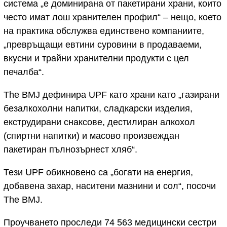
система „е доминирана от пакетирани храни, които
често имат лош хранителен профил“ – нещо, което
на практика обслужва единствено компаниите,
„превръщащи евтини суровини в продаваеми,
вкусни и трайни хранителни продукти с цел
печалба“.
The BMJ дефинира UPF като храни като „газирани
безалкохолни напитки, сладкарски изделия,
екструдирани снаксове, дестилиран алкохол
(спиртни напитки) и масово произвеждан
пакетиран пълнозърнест хляб“.
Тези UPF обикновено са „богати на енергия,
добавена захар, наситени мазнини и сол“, посочи
The BMJ.
Проучването проследи 74 563 медицински сестри