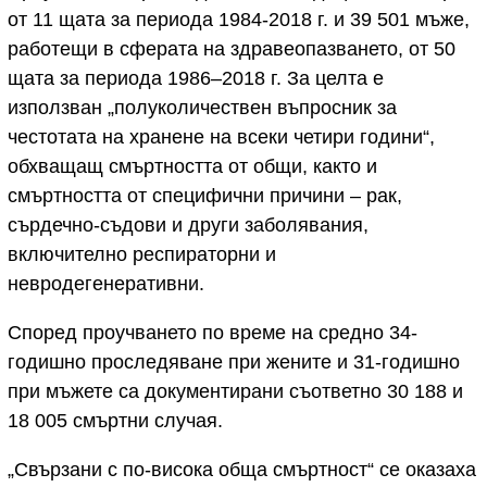
от 11 щата за периода 1984-2018 г. и 39 501 мъже,
работещи в сферата на здравеопазването, от 50
щата за периода 1986–2018 г. За целта е
използван „полуколичествен въпросник за
честотата на хранене на всеки четири години“,
обхващащ смъртността от общи, както и
смъртността от специфични причини – рак,
сърдечно-съдови и други заболявания,
включително респираторни и
невродегенеративни.
Според проучването по време на средно 34-
годишно проследяване при жените и 31-годишно
при мъжете са документирани съответно 30 188 и
18 005 смъртни случая.
„Свързани с по-висока обща смъртност“ се оказаха