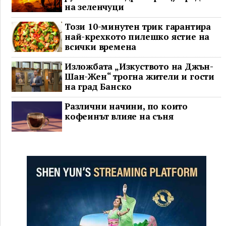
на зеленчуци
Този 10-минутен трик гарантира
най-крехкото пилешко ястие на
всички времена
Изложбата „Изкуството на Джън-
Шан-Жен“ трогна жители и гости
на град Банско
Различни начини, по които
кофеинът влияе на съня