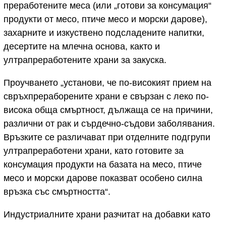
преработените меса (или „готови за консумация“
продукти от месо, птиче месо и морски дарове),
захарните и изкуствено подсладените напитки,
десертите на млечна основа, както и
ултрапреработените храни за закуска.
Проучването „установи, че по-високият прием на
свръхпрераборените храни е свързан с леко по-
висока обща смъртност, дължаща се на причини,
различни от рак и сърдечно-съдови заболявания.
Връзките се различават при отделните подгрупи
ултрапреработени храни, като готовите за
консумация продукти на базата на месо, птиче
месо и морски дарове показват особено силна
връзка със смъртността“.
Индустриалните храни разчитат на добавки като