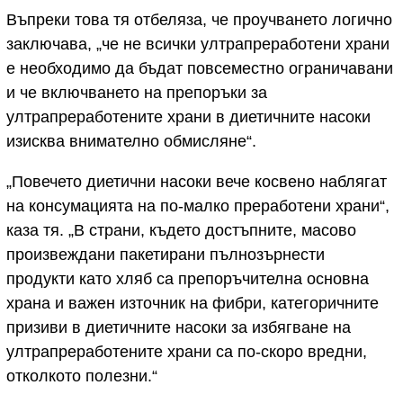
Въпреки това тя отбеляза, че проучването логично
заключава, „че не всички ултрапреработени храни
е необходимо да бъдат повсеместно ограничавани
и че включването на препоръки за
ултрапреработените храни в диетичните насоки
изисква внимателно обмисляне“.
„Повечето диетични насоки вече косвено наблягат
на консумацията на по-малко преработени храни“,
каза тя. „В страни, където достъпните, масово
произвеждани пакетирани пълнозърнести
продукти като хляб са препоръчителна основна
храна и важен източник на фибри, категоричните
призиви в диетичните насоки за избягване на
ултрапреработените храни са по-скоро вредни,
отколкото полезни.“