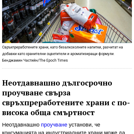
Свръхпреработените храни, като безалкохолните напитки, разчитат на
добавки като хранителни оцветители и ароматизиращи формули.
Бенджамин Частийн/The Epoch Times
Неотдавнашно дългосрочно
проучване свърза
свръхпреработените храни с по-
висока обща смъртност
Неотдавнашно
проучване
установи, че
консумацията на индустриалните храни може да