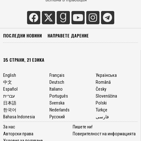
ПОСЛЕДНИ НОВИНИ
НАПРАВЕТЕ ДАРЕНИЕ
35 СТРАНИ, 21 ЕЗИКА
English
Français
Українська
中文
Deutsch
Română
Español
Italiano
Česky
עברית
Português
Slovenščina
日本語
Svenska
Polski
한국어
Nederlands
Türkçe
Bahasa Indonesia
Русский
فارسی
За нас
Пишете ни!
Авторски права
Поверителност на информацията
Условия за ползване