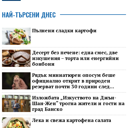
НАЙ-ТЪРСЕНИ ДНЕС
Пълнени сладки картофи
Десерт без печене: една смес, две
изкушения – торта или енергийни
бонбони
Рядък миниатюрен опосум беше
официално открит в природен
резерват почти 30 години след
последното му наблюдение
Изложбата „Изкуството на Джън-
Шан-Жен“ трогна жители и гости на
град Банско
Лека и свежа картофена салата