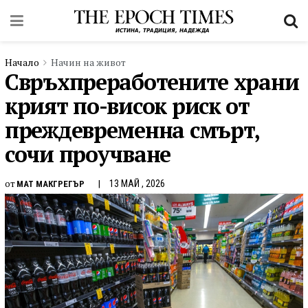
Начало
Начин на живот
Свръхпреработените храни
крият по-висок риск от
преждевременна смърт,
сочи проучване
от
13 МАЙ , 2026
МАТ МАКГРЕГЪР