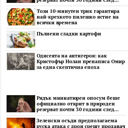
последното му наблюдение
Този 10-минутен трик гарантира
най-крехкото пилешко ястие на
всички времена
Пълнени сладки картофи
Одисеята на антигероя: как
Кристофър Нолан пренаписа Омир
за една скептична епоха
Рядък миниатюрен опосум беше
официално открит в природен
резерват почти 30 години след
последното му наблюдение
Зеленски осъди предполагаема
руска атака с дрон срещу продавач