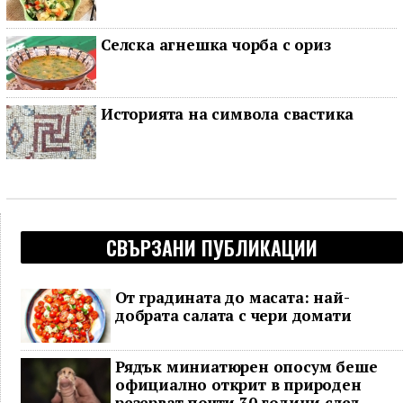
Селска агнешка чорба с ориз
Историята на символа свастика
СВЪРЗАНИ ПУБЛИКАЦИИ
От градината до масата: най-
добрата салата с чери домати
Рядък миниатюрен опосум беше
официално открит в природен
резерват почти 30 години след