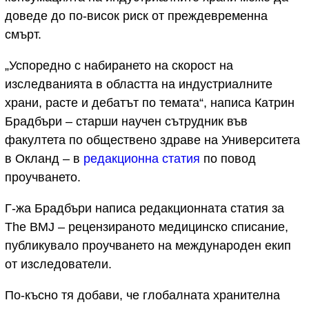
доведе до по-висок риск от преждевременна
смърт.
„Успоредно с набирането на скорост на
изследванията в областта на индустриалните
храни, расте и дебатът по темата“, написа Катрин
Брадбъри – старши научен сътрудник във
факултета по обществено здраве на Университета
в Окланд – в
редакционна статия
по повод
проучването.
Г-жа Брадбъри написа редакционната статия за
The BMJ – рецензираното медицинско списание,
публикувало проучването на международен екип
от изследователи.
По-късно тя добави, че глобалната хранителна