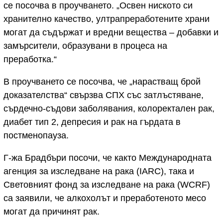
се посочва в проучването. „Освен ниското си
хранително качество, ултрапреработените храни
могат да съдържат и вредни вещества – добавки и
замърсители, образувани в процеса на
преработка.“
В проучването се посочва, че „нарастващ брой
доказателства“ свързва СПХ със затлъстяване,
сърдечно-съдови заболявания, колоректален рак,
диабет тип 2, депресия и рак на гърдата в
постменопауза.
Г-жа Брадбъри посочи, че както Международната
агенция за изследване на рака (IARC), така и
Световният фонд за изследване на рака (WCRF)
са заявили, че алкохолът и преработеното месо
могат да причинят рак.