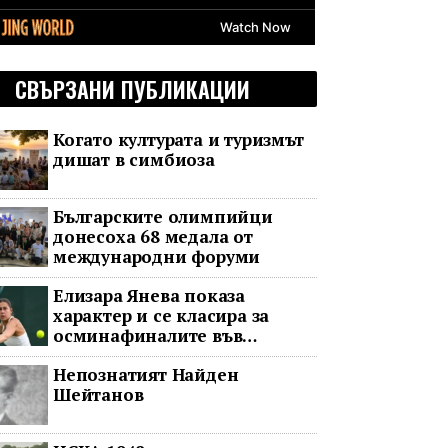
СВЪРЗАНИ ПУБЛИКАЦИИ
Когато културата и туризмът
дишат в симбиоза
Българските олимпийци
донесоха 68 медала от
международни форуми
Елизара Янева показа
характер и се класира за
осминафиналите във
Варшава след впечатляващ
Непознатият Найден
обрат
Шейтанов