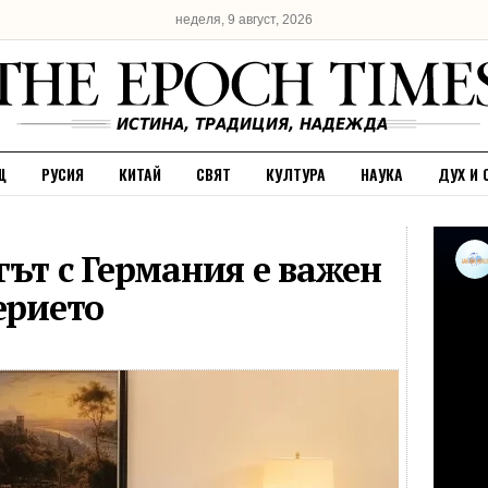
неделя, 9 август, 2026
Щ
РУСИЯ
КИТАЙ
СВЯТ
КУЛТУРА
НАУКА
ДУХ И 
гът с Германия е важен
ерието