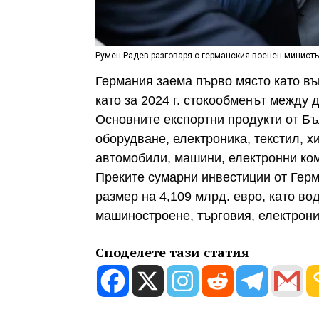
Румен Радев разговаря с германския военен министъ
Германия заема първо място като въ
като за 2024 г. стокообменът между 
Основните експортни продукти от Б
оборудване, електроника, текстил, х
автомобили, машини, електронни ком
Преките сумарни инвестиции от Герм
размер на 4,109 млрд. евро, като в
машиностроене, търговия, електрони
Споделете тази статия