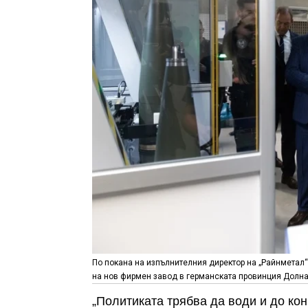
По покана на изпълнителния директор на „Райнметал“
на нов фирмен завод в германската провинция Долна 
„Политиката трябва да води и до кон