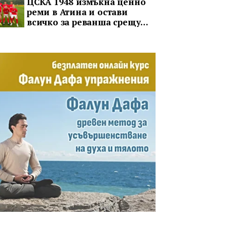
ЦСКА 1948 измъкна ценно
реми в Атина и остави
всичко за реванша срещу
Панатинайкос