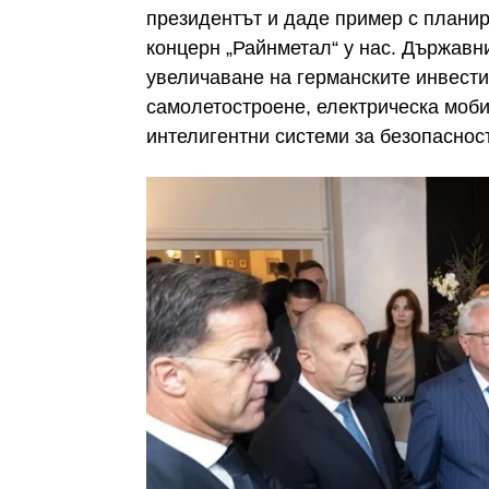
президентът и даде пример с плани
концерн „Райнметал“ у нас. Държавн
увеличаване на германските инвести
самолетостроене, електрическа мобил
интелигентни системи за безопасност