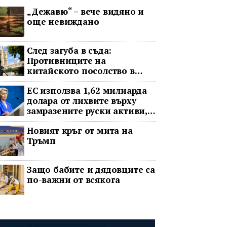
„Дежавю“ – вече видяно и
още невиждано
След загуба в съда:
Противниците на
китайското посолство в
Лондон обжалват
ЕС използва 1,62 милиарда
долара от лихвите върху
замразените руски активи,
за да подкрепи Украйна
Новият кръг от мита на
Тръмп
Защо бабите и дядовците са
по-важни от всякога