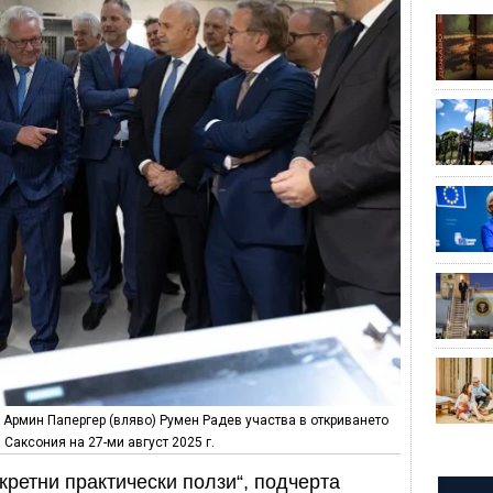
 Армин Папергер (вляво) Румен Радев участва в откриването
Саксония на 27-ми август 2025 г.
кретни практически ползи“, подчерта