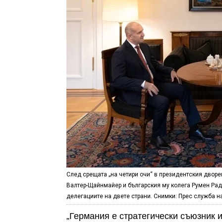
След срещата „на четири очи“ в президентския двор
Валтер-Щайнмайер и българския му колега Румен Ра
делегациите на двете страни. Снимки: Прес служба н
„Германия е стратегически съюзник 