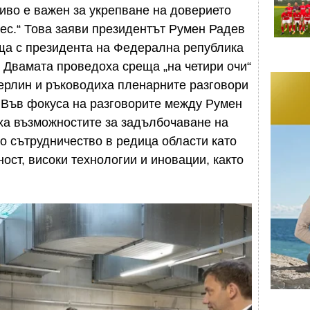
ниво е важен за укрепване на доверието
рес.“ Това заяви президентът Румен Радев
ща с президента на Федерална република
Двамата проведоха среща „на четири очи“
ерлин и ръководиха пленарните разговори
 Във фокуса на разговорите между Румен
а възможностите за задълбочаване на
о сътрудничество в редица области като
ост, високи технологии и иновации, както