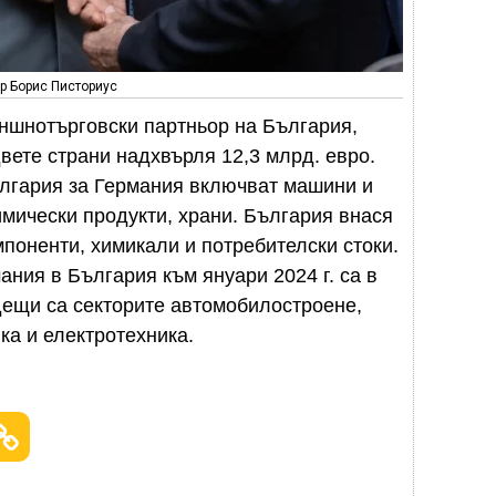
р Борис Писториус
ншнотърговски партньор на България,
двете страни надхвърля 12,3 млрд. евро.
ългария за Германия включват машини и
имически продукти, храни. България внася
поненти, химикали и потребителски стоки.
ания в България към януари 2024 г. са в
одещи са секторите автомобилостроене,
ка и електротехника.