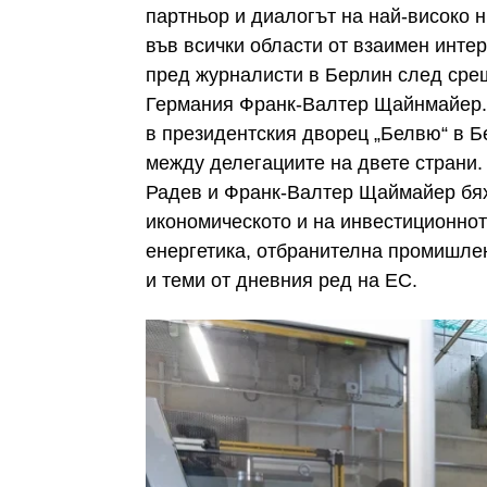
партньор и диалогът на най-високо 
във всички области от взаимен инте
пред журналисти в Берлин след сре
Германия Франк-Валтер Щайнмайер. 
в президентския дворец „Белвю“ в Б
между делегациите на двете страни.
Радев и Франк-Валтер Щаймайер бях
икономическото и на инвестиционнот
енергетика, отбранителна промишлен
и теми от дневния ред на ЕС.