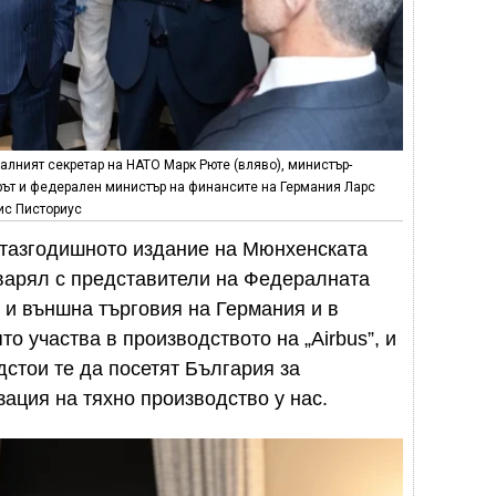
алният секретар на НАТО Марк Рюте (вляво), министър-
ът и федерален министър на финансите на Германия Ларс
ис Писториус
 тазгодишното издание на Мюнхенската
оварял с представители на Федералната
 и външна търговия на Германия и в
ято участва в производството на „Airbus”, и
стои те да посетят България за
ация на тяхно производство у нас.