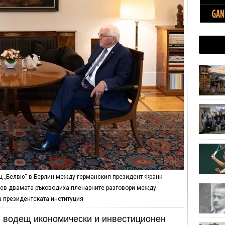
ец „Белвю“ в Берлин между германския президент Франк
дев двамата ръководиха пленарните разговори между
а президентската институция
и водещ икономически и инвестиционен