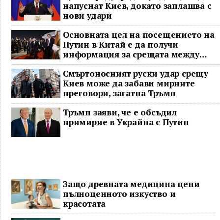
напуснат Киев, докато заплашва с
нови удари
Основната цел на посещението на
Путин в Китай е да получи
информация за срещата между
Доналд Тръмп и Си Дзинпин
Смъртоносният руски удар срещу
Киев може да забави мирните
преговори, загатна Тръмп
Тръмп заяви, че е обсъдил
примирие в Украйна с Путин
Защо древната медицина цени
пълноценното изкуство и
красотата