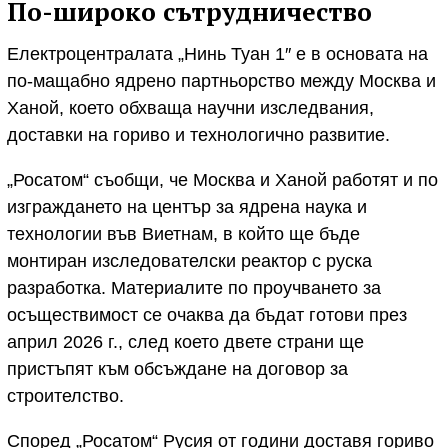
По-широко сътрудничество
Електроцентралата „Нинь Туан 1″ е в основата на
по-мащабно ядрено партньорство между Москва и
Ханой, което обхваща научни изследвания,
доставки на гориво и технологично развитие.
„Росатом“ съобщи, че Москва и Ханой работят и по
изграждането на център за ядрена наука и
технологии във Виетнам, в който ще бъде
монтиран изследователски реактор с руска
разработка. Материалите по проучването за
осъществимост се очаква да бъдат готови през
април 2026 г., след което двете страни ще
пристъпят към обсъждане на договор за
строителство.
Според „Росатом“ Русия от години доставя гориво