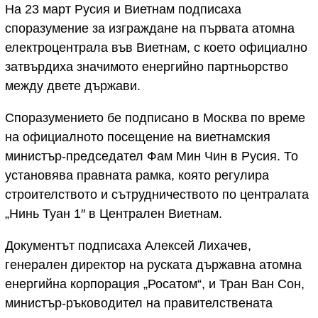
На 23 март Русия и Виетнам подписаха
споразумение за изграждане на първата атомна
електроцентрала във Виетнам, с което официално
затвърдиха значимото енергийно партньорство
между двете държави.
Споразумението бе подписано в Москва по време
на официалното посещение на виетнамския
министър-председател Фам Мин Чин в Русия. То
установява правната рамка, която регулира
строителството и сътрудничеството по централата
„Нинь Туан 1″ в Централен Виетнам.
Документът подписаха Алексей Лихачев,
генерален директор на руската държавна атомна
енергийна корпорация „Росатом“, и Тран Ван Сон,
министър-ръководител на правителствената