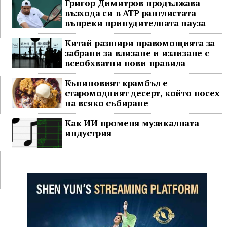
Григор Димитров продължава
възхода си в ATP ранглистата
въпреки принудителната пауза
Китай разшири правомощията за
забрани за влизане и излизане с
всеобхватни нови правила
Къпиновият крамбъл е
старомодният десерт, който носех
на всяко събиране
Как ИИ променя музикалната
индустрия