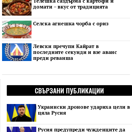
Телешка саздърма с картофи и
домати – вкус от традицията
Селска агнешка чорба с ориз
Левски пречупи Кайрат в
последните секунди и взе аванс
преди реванша
СВЪРЗАНИ ПУБЛИКАЦИИ
Украински дронове удариха цели в
цяла Русия
Русия предупреди чужденците да