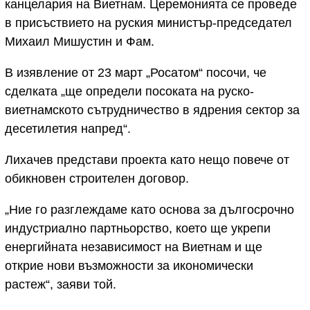
канцелария на Виетнам. Церемонията се проведе
в присъствието на руския министър-председател
Михаил Мишустин и Фам.
В изявление от 23 март „Росатом“ посочи, че
сделката „ще определи посоката на руско-
виетнамското сътрудничество в ядрения сектор за
десетилетия напред“.
Лихачев представи проекта като нещо повече от
обикновен строителен договор.
„Ние го разглеждаме като основа за дългосрочно
индустриално партньорство, което ще укрепи
енергийната независимост на Виетнам и ще
открие нови възможности за икономически
растеж“, заяви той.