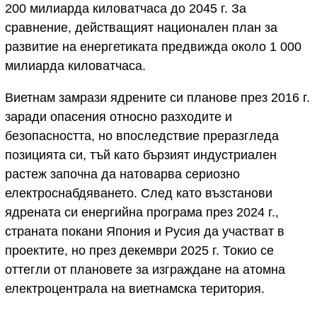
200 милиарда киловатчаса до 2045 г. За
сравнение, действащият национален план за
развитие на енергетиката предвижда около 1 000
милиарда киловатчаса.
Виетнам замрази ядрените си планове през 2016 г.
заради опасения относно разходите и
безопасността, но впоследствие преразгледа
позицията си, тъй като бързият индустриален
растеж започна да натоварва сериозно
електроснабдяването. След като възстанови
ядрената си енергийна програма през 2024 г.,
страната покани Япония и Русия да участват в
проектите, но през декември 2025 г. Токио се
оттегли от плановете за изграждане на атомна
електроцентрала на виетнамска територия.