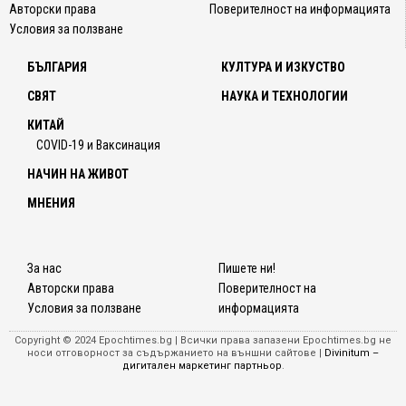
Авторски права
Поверителност на информацията
Условия за ползване
БЪЛГАРИЯ
КУЛТУРА И ИЗКУСТВО
СВЯТ
НАУКА И ТЕХНОЛОГИИ
КИТАЙ
COVID-19 и Ваксинация
НАЧИН НА ЖИВОТ
МНЕНИЯ
За нас
Пишете ни!
Авторски права
Поверителност на
Условия за ползване
информацията
Copyright © 2024 Epochtimes.bg | Всички права запазени Epochtimes.bg не
носи отговорност за съдържанието на външни сайтове |
Divinitum –
дигитален маркетинг партньор
.