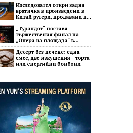
Изследовател откри задна
вратичка в произведени в
Китай рутери, продавани по
целия свят
„Турандот“ поставя
тържествения финал на
„Опера на площада“ в
София
Десерт без печене: една
смес, две изкушения – торта
или енергийни бонбони