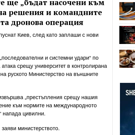
те ще „бъдат насочени към
 на решения и командните
ата дронова операция
уснат Киев, след като заплаши с нови
 „последователни и системни удари“ по
а атака срещу университет в контролирана
 на руското Министерство на външните
 извършва „престъпления срещу нашия
жение към нормите на международното
“ напада цивилни.
, заяви министерството.