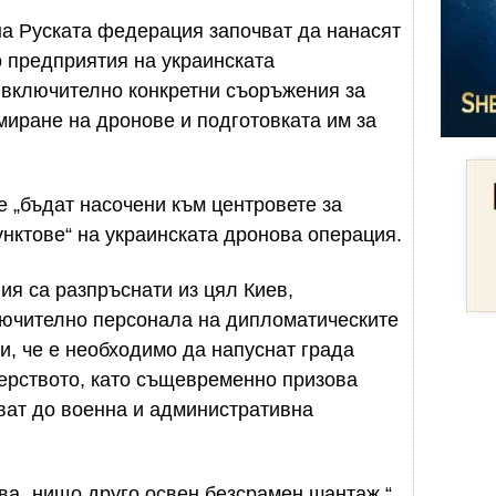
на Руската федерация започват да нанасят
 предприятия на украинската
 включително конкретни съоръжения за
миране на дронове и подготовката им за
е „бъдат насочени към центровете за
нктове“ на украинската дронова операция.
ия са разпръснати из цял Киев,
ючително персонала на дипломатическите
, че е необходимо да напуснат града
ерството, като същевременно призова
ват до военна и административна
ва „нищо друго освен безсрамен шантаж.“