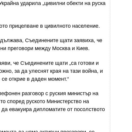
 Украйна ударила „цивилни обекти на руска
ото прицелване в цивилното население.
дължава, Съединените щати заявиха, че
рни преговори между Москва и Киев.
яви, че Съединените щати „са готови и
жно, за да улеснят края на тази война, и
 се открие в даден момент.“
лефонен разговор с руския министър на
то според руското Министерство на
 да евакуира дипломатите от посолството
омента да няма активни преговори, се