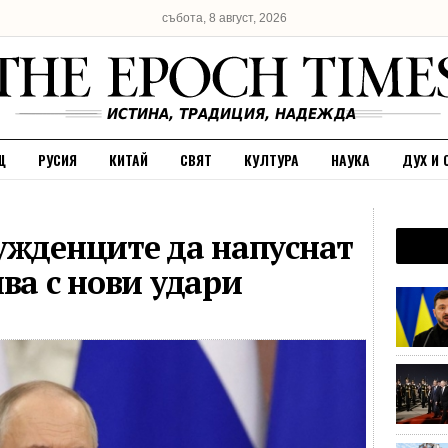
събота, 8 август, 2026
Щ
РУСИЯ
КИТАЙ
СВЯТ
КУЛТУРА
НАУКА
ДУХ И 
ужденците да напуснат
ва с нови удари