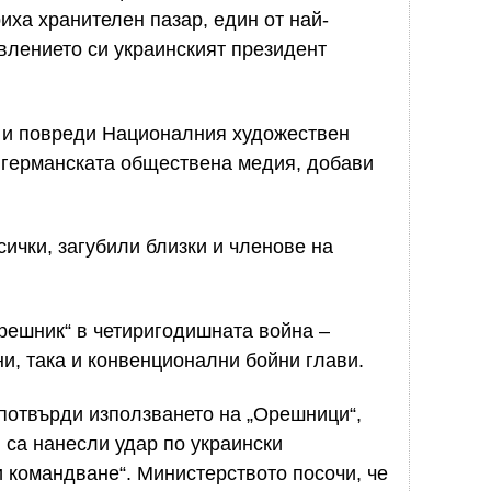
иха хранителен пазар, един от най-
явлението си украинският президент
 и повреди Националния художествен
от германската обществена медия, добави
ички, загубили близки и членове на
Орешник“ в четиригодишната война –
ни, така и конвенционални бойни глави.
потвърди използването на „Орешници“,
и са нанесли удар по украински
 командване“. Министерството посочи, че