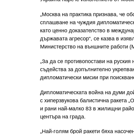
„Москва на практика признава, че об
сплашване на чуждия дипломатическ
като ценно доказателство в междун
държавата агресор“, се казва в изяв
Министерство на външните работи (
„За да се противопостави на руския 
съдейства за допълнително укрепван
дипломатически мисии при поискване
Дипломатическата война на думи дой
с хиперзвукова балистична ракета „
и рани най-малко 83 в жилищни райо
центъра на града.
„Най-голям брой ракети бяха насоче