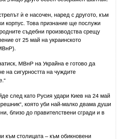
стрелът ѝ е насочен, наред с другото, към
и корпус. Това признание ще послужи
ародните съдебни производства срещу
ление от 25 май на украинското
МВнР).
натиск, МВнР на Украйна е готово да
е на сигурността на чуждите
.“
де след като Русия удари Киев на 24 май
Орешник“, която уби най-малко двама души
ни, близо до правителствени сгради и в
ни към столицата – към обикновени