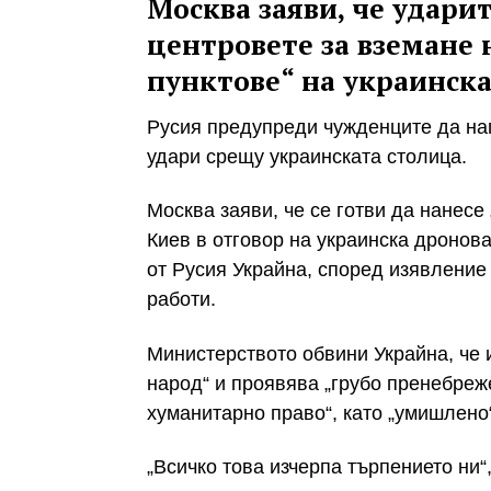
Москва заяви, че удари
центровете за вземане
пунктове“ на украинск
Русия предупреди чужденците да нап
удари срещу украинската столица.
Москва заяви, че се готви да нанесе
Киев в отговор на украинска дронов
от Русия Украйна, според изявление
работи.
Министерството обвини Украйна, че
народ“ и проявява „грубо пренебре
хуманитарно право“, като „умишлено
„Всичко това изчерпа търпението ни“