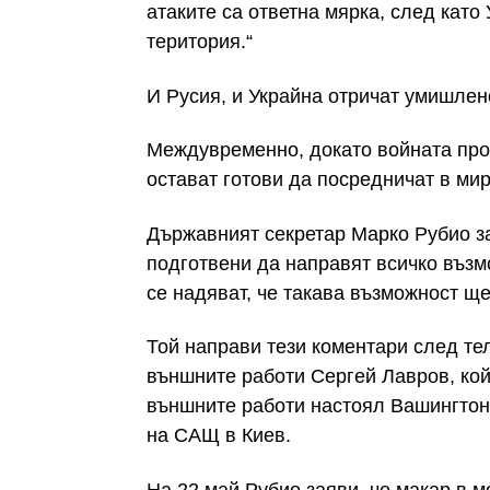
атаките са ответна мярка, след като
територия.“
И Русия, и Украйна отричат умишлен
Междувременно, докато войната про
остават готови да посредничат в ми
Държавният секретар Марко Рубио за
подготвени да направят всичко възмо
се надяват, че такава възможност ще
Той направи тези коментари след те
външните работи Сергей Лавров, кой
външните работи настоял Вашингтон
на САЩ в Киев.
На 22 май Рубио заяви, че макар в м