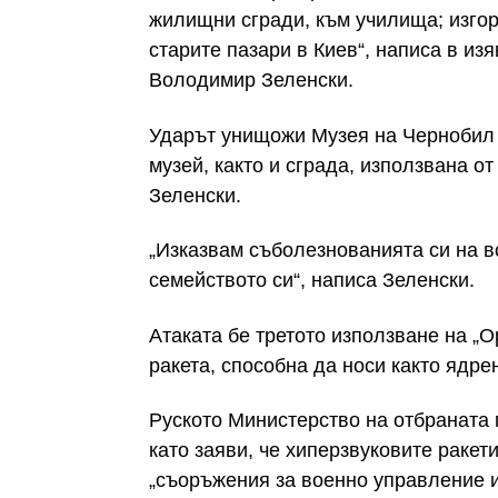
жилищни сгради, към училища; изгор
старите пазари в Киев“, написа в из
Володимир Зеленски.
Ударът унищожи Музея на Чернобил
музей, както и сграда, използвана 
Зеленски.
„Изказвам съболезнованията си на вс
семейството си“, написа Зеленски.
Атаката бе третото използване на „
ракета, способна да носи както ядре
Руското Министерство на отбраната 
като заяви, че хиперзвуковите ракет
„съоръжения за военно управление и