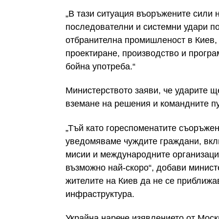
„В тази ситуация въоръжените сили 
последователни и системни удари по
отбранителна промишленост в Киев,
проектиране, производство и програ
бойна употреба.“
Министерството заяви, че ударите щ
вземане на решения и командните пу
„Тъй като гореспоменатите съоръжен
уведомяваме чуждите граждани, вкл
мисии и международните организации
възможно най-скоро“, добави минист
жителите на Киев да не се приближа
инфраструктура.
Украйна нарече изявлението от Моск