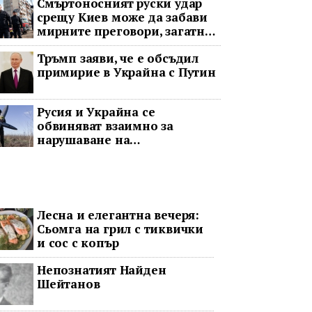
Смъртоносният руски удар
между Доналд Тръмп и Си
срещу Киев може да забави
Дзинпин
мирните преговори, загатна
Тръмп
Тръмп заяви, че е обсъдил
примирие в Украйна с Путин
Русия и Украйна се
обвиняват взаимно за
нарушаване на
великденското примирие
Лесна и елегантна вечеря:
Сьомга на грил с тиквички
и сос с копър
Непознатият Найден
Шейтанов