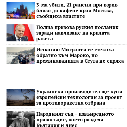
3-ма убити, 21 ранени при взрив
близо до кафене край Москва,
съобщиха властите
Полша призова руския посланик
заради навлизане на крилата
ракета
Испания: Мигранти се стекоха
обратно към Мароко, но
преминаванията в Сеута не спряха
Украински производител ще купи
европейски технологии за проект
за противоракетна отбрана
Народният съд – извънредното
правосъдие, което разделя
България и днес