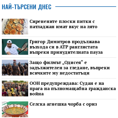
НАЙ-ТЪРСЕНИ ДНЕС
Сиренените плоски питки с
патладжан имат вкус на лято
Григор Димитров продължава
възхода си в ATP ранглистата
въпреки принудителната пауза
Защо филмът „Одисея“ е
задължителен за гледане, въпреки
всичките му недостатъци
ООН предупреждава: Судан е на
прага на пълномащабна гражданска
война
Селска агнешка чорба с ориз