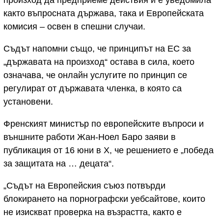
произход да предприеме действия и е уведомила
както въпросната държава, така и Европейската
комисия – освен в спешни случаи.
Съдът напомни също, че принципът на ЕС за
„държавата на произход“ остава в сила, което
означава, че онлайн услугите по принцип се
регулират от държавата членка, в която са
установени.
Френският министър по европейските въпроси и
външните работи Жан-Ноел Баро заяви в
публикация от 16 юни в X, че решението е „победа
за защитата на … децата“.
„Съдът на Европейския съюз потвърди
блокирането на порнографски уебсайтове, които
не изискват проверка на възрастта, както е