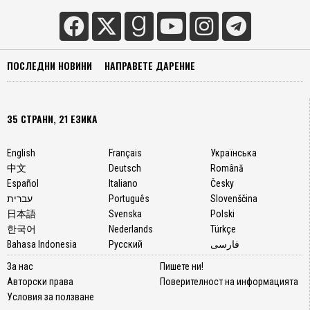
ПОСЛЕДНИ НОВИНИ
НАПРАВЕТЕ ДАРЕНИЕ
35 СТРАНИ, 21 ЕЗИКА
English
Français
Українська
中文
Deutsch
Română
Español
Italiano
Česky
עברית
Português
Slovenščina
日本語
Svenska
Polski
한국어
Nederlands
Türkçe
Bahasa Indonesia
Русский
فارسی
За нас
Пишете ни!
Авторски права
Поверителност на информацията
Условия за ползване