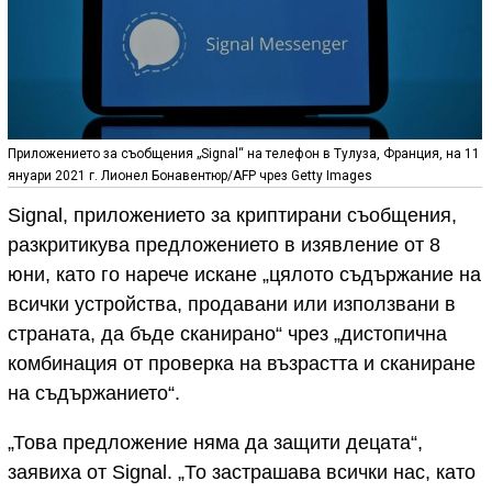
Приложението за съобщения „Signal“ на телефон в Тулуза, Франция, на 11
януари 2021 г. Лионел Бонавентюр/AFP чрез Getty Images
Signal, приложението за криптирани съобщения,
разкритикува предложението в изявление от 8
юни, като го нарече искане „цялото съдържание на
всички устройства, продавани или използвани в
страната, да бъде сканирано“ чрез „дистопична
комбинация от проверка на възрастта и сканиране
на съдържанието“.
„Това предложение няма да защити децата“,
заявиха от Signal. „То застрашава всички нас, като