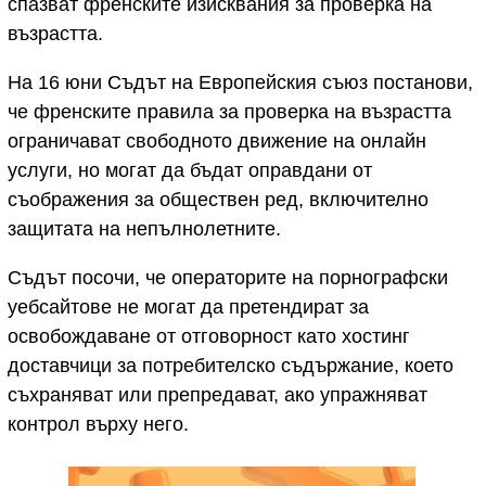
спазват френските изисквания за проверка на
възрастта.
На 16 юни Съдът на Европейския съюз постанови,
че френските правила за проверка на възрастта
ограничават свободното движение на онлайн
услуги, но могат да бъдат оправдани от
съображения за обществен ред, включително
защитата на непълнолетните.
Съдът посочи, че операторите на порнографски
уебсайтове не могат да претендират за
освобождаване от отговорност като хостинг
доставчици за потребителско съдържание, което
съхраняват или препредават, ако упражняват
контрол върху него.